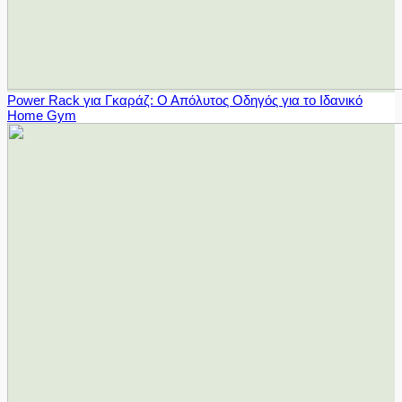
Power Rack για Γκαράζ: Ο Απόλυτος Οδηγός για το Ιδανικό
Home Gym