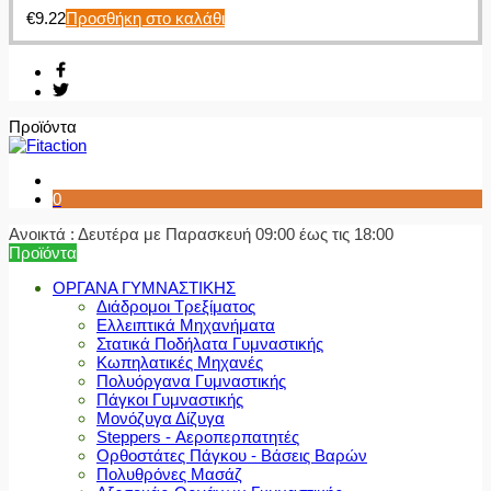
€
9.22
Προσθήκη στο καλάθι
Προϊόντα
0
Ανοικτά : Δευτέρα με Παρασκευή 09:00 έως τις 18:00
Προϊόντα
ΟΡΓΑΝΑ ΓΥΜΝΑΣΤΙΚΗΣ
Διάδρομοι Τρεξίματος
Ελλειπτικά Μηχανήματα
Στατικά Ποδήλατα Γυμναστικής
Κωπηλατικές Μηχανές
Πολυόργανα Γυμναστικής
Πάγκοι Γυμναστικής
Μονόζυγα Δίζυγα
Steppers - Αεροπερπατητές
Ορθοστάτες Πάγκου - Βάσεις Βαρών
Πολυθρόνες Μασάζ