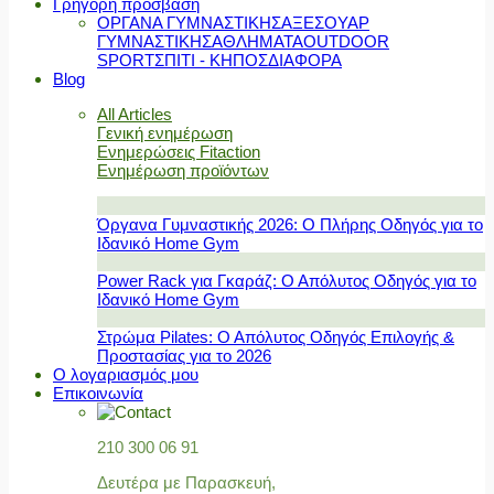
Γρήγορη πρόσβαση
ΟΡΓΑΝΑ ΓΥΜΝΑΣΤΙΚΗΣ
ΑΞΕΣΟΥΑΡ
ΓΥΜΝΑΣΤΙΚΗΣ
ΑΘΛΗΜΑΤΑ
OUTDOOR
SPORT
ΣΠΙΤΙ - ΚΗΠΟΣ
ΔΙΑΦΟΡΑ
Blog
All Articles
Γενική ενημέρωση
Ενημερώσεις Fitaction
Ενημέρωση προϊόντων
Όργανα Γυμναστικής 2026: Ο Πλήρης Οδηγός για το
Ιδανικό Home Gym
Power Rack για Γκαράζ: Ο Απόλυτος Οδηγός για το
Ιδανικό Home Gym
Στρώμα Pilates: Ο Απόλυτος Οδηγός Επιλογής &
Προστασίας για το 2026
Ο λογαριασμός μου
Επικοινωνία
210 300 06 91
Δευτέρα με Παρασκευή,