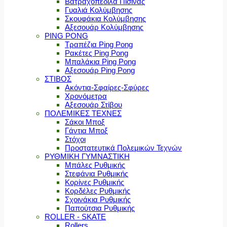
Βατραχοπέδιλα Πισίνας
Γυαλιά Κολύμβησης
Σκουφάκια Κολύμβησης
Αξεσουάρ Κολύμβησης
PING PONG
Τραπέζια Ping Pong
Ρακέτες Ping Pong
Μπαλάκια Ping Pong
Αξεσουάρ Ping Pong
ΣΤΙΒΟΣ
Ακόντια-Σφαίρες-Σφύρες
Χρονόμετρα
Αξεσουάρ Στίβου
ΠΟΛΕΜΙΚΕΣ ΤΕΧΝΕΣ
Σάκοι Μποξ
Γάντια Μποξ
Στόχοι
Προστατευτικά Πολεμικών Τεχνών
ΡΥΘΜΙΚΗ ΓΥΜΝΑΣΤΙΚΗ
Μπάλες Ρυθμικής
Στεφάνια Ρυθμικής
Κορίνες Ρυθμικής
Κορδέλες Ρυθμικής
Σχοινάκια Ρυθμικής
Παπούτσια Ρυθμικής
ROLLER - SKATE
Rollers