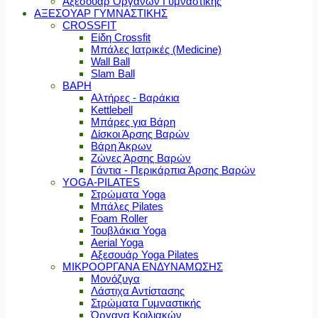
Αξεσουάρ Οργάνων Γυμναστικής
ΑΞΕΣΟΥΑΡ ΓΥΜΝΑΣΤΙΚΗΣ
CROSSFIT
Είδη Crossfit
Μπάλες Ιατρικές (Medicine)
Wall Ball
Slam Ball
ΒΑΡΗ
Αλτήρες - Βαράκια
Kettlebell
Μπάρες για Βάρη
Δίσκοι Άρσης Βαρών
Βάρη Άκρων
Ζώνες Άρσης Βαρών
Γάντια - Περικάρπια Άρσης Βαρών
YOGA-PILATES
Στρώματα Yoga
Μπάλες Pilates
Foam Roller
Τουβλάκια Yoga
Aerial Yoga
Αξεσουάρ Yoga Pilates
ΜΙΚΡΟΟΡΓΑΝΑ ΕΝΔΥΝΑΜΩΣΗΣ
Μονόζυγα
Λάστιχα Αντίστασης
Στρώματα Γυμναστικής
Όργανα Κοιλιακών