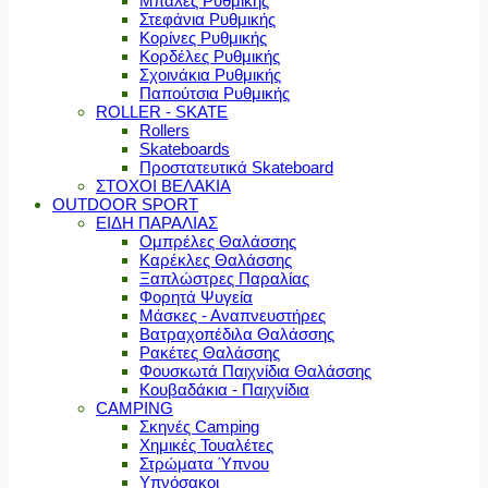
Μπάλες Ρυθμικής
Στεφάνια Ρυθμικής
Κορίνες Ρυθμικής
Κορδέλες Ρυθμικής
Σχοινάκια Ρυθμικής
Παπούτσια Ρυθμικής
ROLLER - SKATE
Rollers
Skateboards
Προστατευτικά Skateboard
ΣΤΟΧΟΙ ΒΕΛΑΚΙΑ
OUTDOOR SPORT
ΕΙΔΗ ΠΑΡΑΛΙΑΣ
Ομπρέλες Θαλάσσης
Καρέκλες Θαλάσσης
Ξαπλώστρες Παραλίας
Φορητά Ψυγεία
Μάσκες - Αναπνευστήρες
Βατραχοπέδιλα Θαλάσσης
Ρακέτες Θαλάσσης
Φουσκωτά Παιχνίδια Θαλάσσης
Κουβαδάκια - Παιχνίδια
CAMPING
Σκηνές Camping
Χημικές Τουαλέτες
Στρώματα Ύπνου
Υπνόσακοι