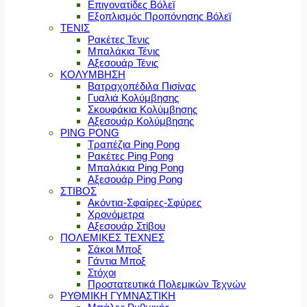
Επιγονατίδες Βόλεϊ
Εξοπλισμός Προπόνησης Βόλεϊ
ΤΕΝΙΣ
Ρακέτες Τενις
Μπαλάκια Τένις
Αξεσουάρ Τένις
ΚΟΛΥΜΒΗΣΗ
Βατραχοπέδιλα Πισίνας
Γυαλιά Κολύμβησης
Σκουφάκια Κολύμβησης
Αξεσουάρ Κολύμβησης
PING PONG
Τραπέζια Ping Pong
Ρακέτες Ping Pong
Μπαλάκια Ping Pong
Αξεσουάρ Ping Pong
ΣΤΙΒΟΣ
Ακόντια-Σφαίρες-Σφύρες
Χρονόμετρα
Αξεσουάρ Στίβου
ΠΟΛΕΜΙΚΕΣ ΤΕΧΝΕΣ
Σάκοι Μποξ
Γάντια Μποξ
Στόχοι
Προστατευτικά Πολεμικών Τεχνών
ΡΥΘΜΙΚΗ ΓΥΜΝΑΣΤΙΚΗ