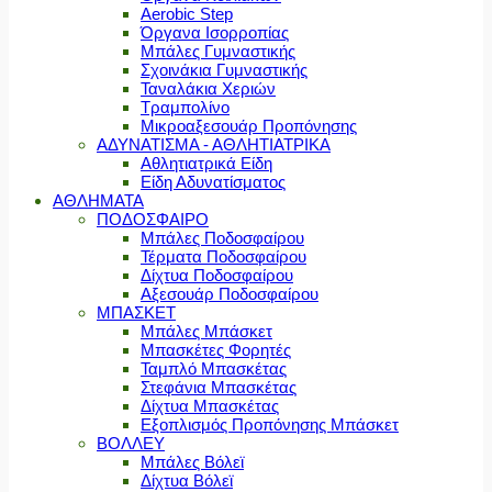
Aerobic Step
Όργανα Ισορροπίας
Μπάλες Γυμναστικής
Σχοινάκια Γυμναστικής
Ταναλάκια Χεριών
Τραμπολίνο
Μικροαξεσουάρ Προπόνησης
ΑΔΥΝΑΤΙΣΜΑ - ΑΘΛΗΤΙΑΤΡΙΚΑ
Αθλητιατρικά Είδη
Είδη Αδυνατίσματος
ΑΘΛΗΜΑΤΑ
ΠΟΔΟΣΦΑΙΡΟ
Μπάλες Ποδοσφαίρου
Τέρματα Ποδοσφαίρου
Δίχτυα Ποδοσφαίρου
Αξεσουάρ Ποδοσφαίρου
ΜΠΑΣΚΕΤ
Μπάλες Μπάσκετ
Μπασκέτες Φορητές
Ταμπλό Μπασκέτας
Στεφάνια Μπασκέτας
Δίχτυα Μπασκέτας
Εξοπλισμός Προπόνησης Μπάσκετ
ΒΟΛΛΕΥ
Μπάλες Βόλεϊ
Δίχτυα Βόλεϊ