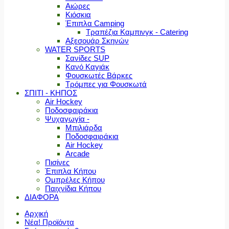
Αιώρες
Κιόσκια
Έπιπλα Camping
Τραπέζια Καμπινγκ - Catering
Αξεσουάρ Σκηνών
WATER SPORTS
Σανίδες SUP
Κανό Καγιάκ
Φουσκωτές Βάρκες
Τρόμπες για Φουσκωτά
ΣΠΙΤΙ - ΚΗΠΟΣ
Air Hockey
Ποδοσφαιράκια
Ψυχαγωγία -
Μπιλιάρδα
Ποδοσφαιράκια
Air Hockey
Arcade
Πισίνες
Έπιπλα Κήπου
Ομπρέλες Κήπου
Παιχνίδια Κήπου
ΔΙΑΦΟΡΑ
Αρχική
Νέα! Προϊόντα