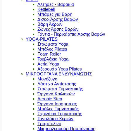
Αλτήρες - Βαράκια
Kettlebell
Μπάρες για Βάρη
Δίσκοι Άρσης Βαρών
Βάρη Άκρων
Ζώνες Άρσης Βαρών
Γάντια - Περικάρπια Άρσης Βαρών
YOGA-PILATES
Στρώματα Yoga
Μπάλες Pilates
Foam Roller
Τουβλάκια Yoga
Aerial Yoga
Αξεσουάρ Yoga Pilates
ΜΙΚΡΟΟΡΓΑΝΑ ΕΝΔΥΝΑΜΩΣΗΣ
Μονόζυγα
Λάστιχα Αντίστασης
Στρώματα Γυμναστικής
Όργανα Κοιλιακών
Aerobic Step
Όργανα Ισορροπίας
Μπάλες Γυμναστικής
Σχοινάκια Γυμναστικής
Ταναλάκια Χεριών
Τραμπολίνο
Μικροαξεσουάρ Προπόνησης