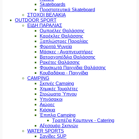
Skateboards
Προστατευτικά Skateboard
ΣΤΟΧΟΙ ΒΕΛΑΚΙΑ
OUTDOOR SPORT
ΕΙΔΗ ΠΑΡΑΛΙΑΣ
Ομπρέλες Θαλάσσης
Καρέκλες Θαλάσσης
Ξαπλώστρες Παραλίας
Φορητά Ψυγεία
Μάσκες - Αναπνευστήρες
Βατραχοπέδιλα Θαλάσσης
Ρακέτες Θαλάσσης
Φουσκωτά Παιχνίδια Θαλάσσης
Κουβαδάκια - Παιχνίδια
CAMPING
Σκηνές Camping
Χημικές Τουαλέτες
Στρώματα Ύπνου
Υπνόσακοι
Αιώρες
Κιόσκια
Έπιπλα Camping
Τραπέζια Καμπινγκ - Catering
Αξεσουάρ Σκηνών
WATER SPORTS
Σανίδες SUP