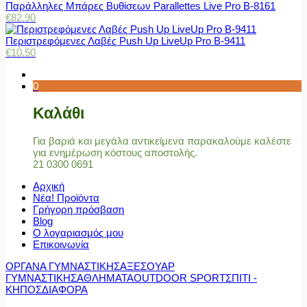
Παράλληλες Μπάρες Βυθίσεων Parallettes Live Pro Β-8161
€
82.90
Περιστρεφόμενες Λαβές Push Up LiveUp Pro Β-9411
€
10.50
0
Καλάθι
Για βαριά και μεγάλα αντικείμενα παρακαλούμε καλέστε
για ενημέρωση κόστους αποστολής.
21 0300 0691
Αρχική
Νέα! Προϊόντα
Γρήγορη πρόσβαση
Blog
Ο λογαριασμός μου
Επικοινωνία
ΟΡΓΑΝΑ ΓΥΜΝΑΣΤΙΚΗΣ
ΑΞΕΣΟΥΑΡ
ΓΥΜΝΑΣΤΙΚΗΣ
ΑΘΛΗΜΑΤΑ
OUTDOOR SPORT
ΣΠΙΤΙ -
ΚΗΠΟΣ
ΔΙΑΦΟΡΑ