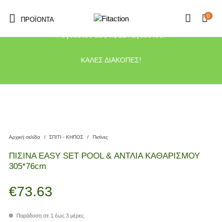
0
ΠΡΟΪΌΝΤΑ
Το κατάστημα μας θα παραμείνει κλειστό λόγω διακοπών από τις 10
Αυγούστου έως τις 21 Αυγούστου.
ΚΑΛΕΣ ΔΙΑΚΟΠΕΣ!
Αρχική σελίδα
/
ΣΠΙΤΙ - ΚΗΠΟΣ
/
Πισίνες
ΠΙΣΙΝΑ EASY SET POOL & ΑΝΤΛΙΑ ΚΑΘΑΡΙΣΜΟΥ
305*76cm
€
73.63
Παράδοση σε 1 έως 3 μέρες