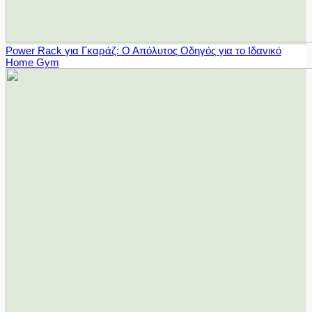
Power Rack για Γκαράζ: Ο Απόλυτος Οδηγός για το Ιδανικό
Home Gym