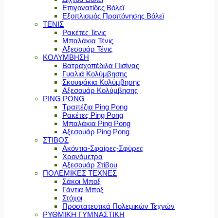
Επιγονατίδες Βόλεϊ
Εξοπλισμός Προπόνησης Βόλεϊ
ΤΕΝΙΣ
Ρακέτες Τενις
Μπαλάκια Τένις
Αξεσουάρ Τένις
ΚΟΛΥΜΒΗΣΗ
Βατραχοπέδιλα Πισίνας
Γυαλιά Κολύμβησης
Σκουφάκια Κολύμβησης
Αξεσουάρ Κολύμβησης
PING PONG
Τραπέζια Ping Pong
Ρακέτες Ping Pong
Μπαλάκια Ping Pong
Αξεσουάρ Ping Pong
ΣΤΙΒΟΣ
Ακόντια-Σφαίρες-Σφύρες
Χρονόμετρα
Αξεσουάρ Στίβου
ΠΟΛΕΜΙΚΕΣ ΤΕΧΝΕΣ
Σάκοι Μποξ
Γάντια Μποξ
Στόχοι
Προστατευτικά Πολεμικών Τεχνών
ΡΥΘΜΙΚΗ ΓΥΜΝΑΣΤΙΚΗ