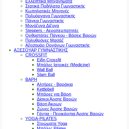
Ελλειπτικά Μηχανήματα
Στατικά Ποδήλατα Γυμναστικής
Κωπηλατικές Μηχανές
Πολυόργανα Γυμναστικής
Πάγκοι Γυμναστικής
Μονόζυγα Δίζυγα
Steppers - Αεροπερπατητές
Ορθοστάτες Πάγκου - Βάσεις Βαρών
Πολυθρόνες Μασάζ
Αξεσουάρ Οργάνων Γυμναστικής
ΑΞΕΣΟΥΑΡ ΓΥΜΝΑΣΤΙΚΗΣ
CROSSFIT
Είδη Crossfit
Μπάλες Ιατρικές (Medicine)
Wall Ball
Slam Ball
ΒΑΡΗ
Αλτήρες - Βαράκια
Kettlebell
Μπάρες για Βάρη
Δίσκοι Άρσης Βαρών
Βάρη Άκρων
Ζώνες Άρσης Βαρών
Γάντια - Περικάρπια Άρσης Βαρών
YOGA-PILATES
Στρώματα Yoga
Μπάλες Pilates