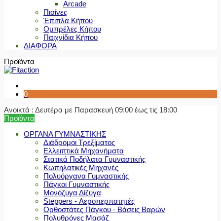
Arcade
Πισίνες
Έπιπλα Κήπου
Ομπρέλες Κήπου
Παιχνίδια Κήπου
ΔΙΑΦΟΡΑ
Προϊόντα
0
Ανοικτά : Δευτέρα με Παρασκευή 09:00 έως τις 18:00
Προϊόντα
ΟΡΓΑΝΑ ΓΥΜΝΑΣΤΙΚΗΣ
Διάδρομοι Τρεξίματος
Ελλειπτικά Μηχανήματα
Στατικά Ποδήλατα Γυμναστικής
Κωπηλατικές Μηχανές
Πολυόργανα Γυμναστικής
Πάγκοι Γυμναστικής
Μονόζυγα Δίζυγα
Steppers - Αεροπερπατητές
Ορθοστάτες Πάγκου - Βάσεις Βαρών
Πολυθρόνες Μασάζ