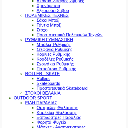
Ακόντια-Σφαίρες-Σφύρες
Χρονόμετρα
Αξεσουάρ Στίβου
ΠΟΛΕΜΙΚΕΣ ΤΕΧΝΕΣ
Σάκοι Μποξ
Γάντια Μποξ
Στόχοι
Προστατευτικά Πολεμικών Τεχνών
ΡΥΘΜΙΚΗ ΓΥΜΝΑΣΤΙΚΗ
Μπάλες Ρυθμικής
Στεφάνια Ρυθμικής
Κορίνες Ρυθμικής
Κορδέλες Ρυθμικής
Σχοινάκια Ρυθμικής
Παπούτσια Ρυθμικής
ROLLER - SKATE
Rollers
Skateboards
Προστατευτικά Skateboard
ΣΤΟΧΟΙ ΒΕΛΑΚΙΑ
OUTDOOR SPORT
ΕΙΔΗ ΠΑΡΑΛΙΑΣ
Ομπρέλες Θαλάσσης
Καρέκλες Θαλάσσης
Ξαπλώστρες Παραλίας
Φορητά Ψυγεία
Μάσκες - Αναπνευστήρες