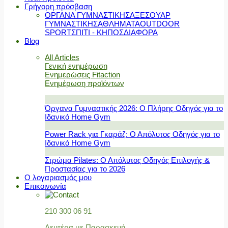
Γρήγορη πρόσβαση
ΟΡΓΑΝΑ ΓΥΜΝΑΣΤΙΚΗΣ
ΑΞΕΣΟΥΑΡ
ΓΥΜΝΑΣΤΙΚΗΣ
ΑΘΛΗΜΑΤΑ
OUTDOOR
SPORT
ΣΠΙΤΙ - ΚΗΠΟΣ
ΔΙΑΦΟΡΑ
Blog
All Articles
Γενική ενημέρωση
Ενημερώσεις Fitaction
Ενημέρωση προϊόντων
Όργανα Γυμναστικής 2026: Ο Πλήρης Οδηγός για το
Ιδανικό Home Gym
Power Rack για Γκαράζ: Ο Απόλυτος Οδηγός για το
Ιδανικό Home Gym
Στρώμα Pilates: Ο Απόλυτος Οδηγός Επιλογής &
Προστασίας για το 2026
Ο λογαριασμός μου
Επικοινωνία
210 300 06 91
Δευτέρα με Παρασκευή,