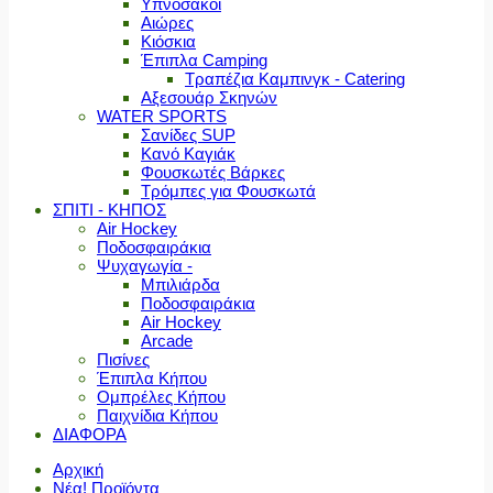
Υπνόσακοι
Αιώρες
Κιόσκια
Έπιπλα Camping
Τραπέζια Καμπινγκ - Catering
Αξεσουάρ Σκηνών
WATER SPORTS
Σανίδες SUP
Κανό Καγιάκ
Φουσκωτές Βάρκες
Τρόμπες για Φουσκωτά
ΣΠΙΤΙ - ΚΗΠΟΣ
Air Hockey
Ποδοσφαιράκια
Ψυχαγωγία -
Μπιλιάρδα
Ποδοσφαιράκια
Air Hockey
Arcade
Πισίνες
Έπιπλα Κήπου
Ομπρέλες Κήπου
Παιχνίδια Κήπου
ΔΙΑΦΟΡΑ
Αρχική
Νέα! Προϊόντα