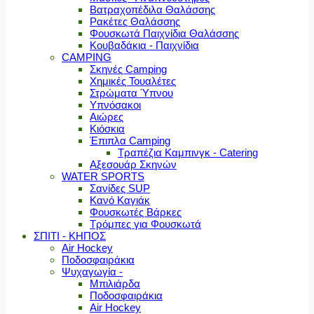
Βατραχοπέδιλα Θαλάσσης
Ρακέτες Θαλάσσης
Φουσκωτά Παιχνίδια Θαλάσσης
Κουβαδάκια - Παιχνίδια
CAMPING
Σκηνές Camping
Χημικές Τουαλέτες
Στρώματα Ύπνου
Υπνόσακοι
Αιώρες
Κιόσκια
Έπιπλα Camping
Τραπέζια Καμπινγκ - Catering
Αξεσουάρ Σκηνών
WATER SPORTS
Σανίδες SUP
Κανό Καγιάκ
Φουσκωτές Βάρκες
Τρόμπες για Φουσκωτά
ΣΠΙΤΙ - ΚΗΠΟΣ
Air Hockey
Ποδοσφαιράκια
Ψυχαγωγία -
Μπιλιάρδα
Ποδοσφαιράκια
Air Hockey