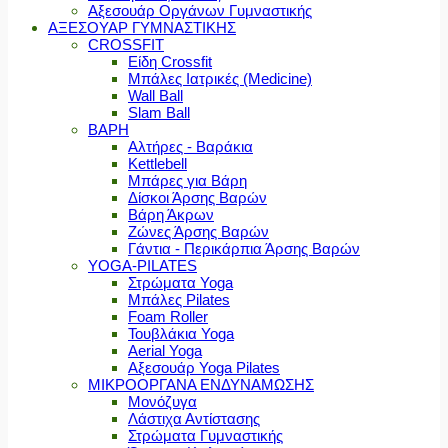
Αξεσουάρ Οργάνων Γυμναστικής
ΑΞΕΣΟΥΑΡ ΓΥΜΝΑΣΤΙΚΗΣ
CROSSFIT
Είδη Crossfit
Μπάλες Ιατρικές (Medicine)
Wall Ball
Slam Ball
ΒΑΡΗ
Αλτήρες - Βαράκια
Kettlebell
Μπάρες για Βάρη
Δίσκοι Άρσης Βαρών
Βάρη Άκρων
Ζώνες Άρσης Βαρών
Γάντια - Περικάρπια Άρσης Βαρών
YOGA-PILATES
Στρώματα Yoga
Μπάλες Pilates
Foam Roller
Τουβλάκια Yoga
Aerial Yoga
Αξεσουάρ Yoga Pilates
ΜΙΚΡΟΟΡΓΑΝΑ ΕΝΔΥΝΑΜΩΣΗΣ
Μονόζυγα
Λάστιχα Αντίστασης
Στρώματα Γυμναστικής