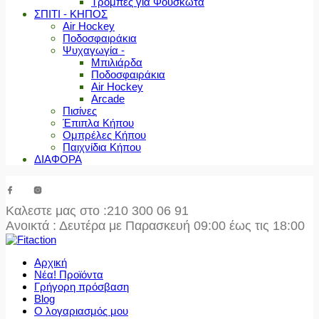
Τρόμπες για Φουσκωτά
ΣΠΙΤΙ - ΚΗΠΟΣ
Air Hockey
Ποδοσφαιράκια
Ψυχαγωγία -
Μπιλιάρδα
Ποδοσφαιράκια
Air Hockey
Arcade
Πισίνες
Έπιπλα Κήπου
Ομπρέλες Κήπου
Παιχνίδια Κήπου
ΔΙΑΦΟΡΑ
Καλεστε μας στο
:210 300 06 91
Ανοικτά : Δευτέρα με Παρασκευή 09:00 έως τις 18:00
Αρχική
Νέα! Προϊόντα
Γρήγορη πρόσβαση
Blog
Ο λογαριασμός μου