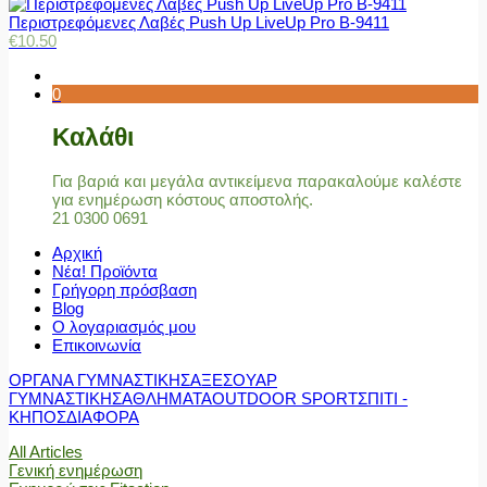
Περιστρεφόμενες Λαβές Push Up LiveUp Pro Β-9411
€
10.50
0
Καλάθι
Για βαριά και μεγάλα αντικείμενα παρακαλούμε καλέστε
για ενημέρωση κόστους αποστολής.
21 0300 0691
Αρχική
Νέα! Προϊόντα
Γρήγορη πρόσβαση
Blog
Ο λογαριασμός μου
Επικοινωνία
ΟΡΓΑΝΑ ΓΥΜΝΑΣΤΙΚΗΣ
ΑΞΕΣΟΥΑΡ
ΓΥΜΝΑΣΤΙΚΗΣ
ΑΘΛΗΜΑΤΑ
OUTDOOR SPORT
ΣΠΙΤΙ -
ΚΗΠΟΣ
ΔΙΑΦΟΡΑ
All Articles
Γενική ενημέρωση