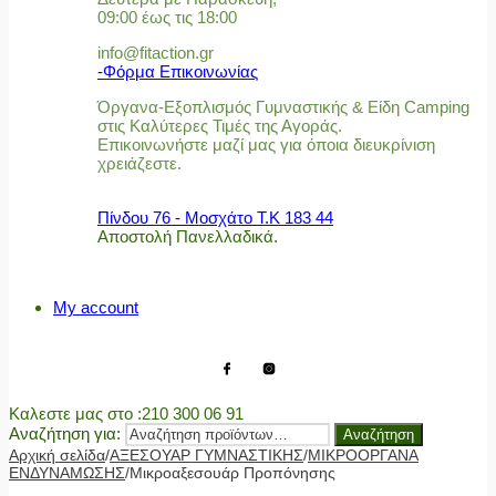
09:00 έως τις 18:00
info@fitaction.gr
-Φόρμα Επικοινωνίας
Όργανα-Εξοπλισμός Γυμναστικής & Είδη Camping
στις Καλύτερες Τιμές της Αγοράς.
Επικοινωνήστε μαζί μας για όποια διευκρίνιση
χρειάζεστε.
Πίνδου 76 - Μοσχάτο Τ.Κ 183 44
Αποστολή Πανελλαδικά.
My account
Καλεστε μας στο
:210 300 06 91
Αναζήτηση για:
Αναζήτηση
Αρχική σελίδα
/
ΑΞΕΣΟΥΑΡ ΓΥΜΝΑΣΤΙΚΗΣ
/
ΜΙΚΡΟΟΡΓΑΝΑ
ΕΝΔΥΝΑΜΩΣΗΣ
/
Μικροαξεσουάρ Προπόνησης