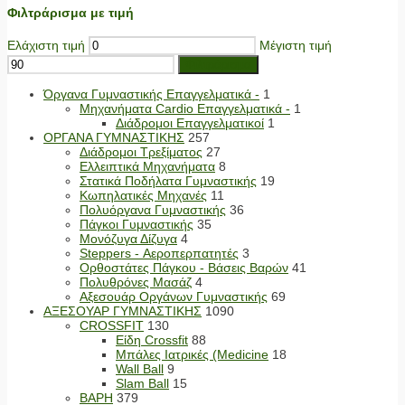
Φιλτράρισμα με τιμή
Ελάχιστη τιμή
Μέγιστη τιμή
Φιλτράρισμα
Όργανα Γυμναστικής Επαγγελματικά -
1
Μηχανήματα Cardio Επαγγελματικά -
1
Διάδρομοι Επαγγελματικοί
1
ΟΡΓΑΝΑ ΓΥΜΝΑΣΤΙΚΗΣ
257
Διάδρομοι Τρεξίματος
27
Ελλειπτικά Μηχανήματα
8
Στατικά Ποδήλατα Γυμναστικής
19
Κωπηλατικές Μηχανές
11
Πολυόργανα Γυμναστικής
36
Πάγκοι Γυμναστικής
35
Μονόζυγα Δίζυγα
4
Steppers - Αεροπερπατητές
3
Ορθοστάτες Πάγκου - Βάσεις Βαρών
41
Πολυθρόνες Μασάζ
4
Αξεσουάρ Οργάνων Γυμναστικής
69
ΑΞΕΣΟΥΑΡ ΓΥΜΝΑΣΤΙΚΗΣ
1090
CROSSFIT
130
Είδη Crossfit
88
Μπάλες Ιατρικές (Medicine
18
Wall Ball
9
Slam Ball
15
ΒΑΡΗ
379