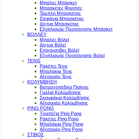
Μπάλες Μπάσκετ
Μπασκέτες Φορητές
Ταμπλό Μπασκέτας
Στεφάνια Μπασκέτας
Δίχτυα Μπασκέτας
Εξοπλισμός Προπόνησης Μπάσκετ
ΒΟΛΛΕΥ
Μπάλες Βόλεϊ
Δίχτυα Βόλεϊ
Επιγονατίδες Βόλεϊ
Εξοπλισμός Προπόνησης Βόλεϊ
ΤΕΝΙΣ
Ρακέτες Τενις
Μπαλάκια Τένις
Αξεσουάρ Τένις
ΚΟΛΥΜΒΗΣΗ
Βατραχοπέδιλα Πισίνας
Γυαλιά Κολύμβησης
Σκουφάκια Κολύμβησης
Αξεσουάρ Κολύμβησης
PING PONG
Τραπέζια Ping Pong
Ρακέτες Ping Pong
Μπαλάκια Ping Pong
Αξεσουάρ Ping Pong
ΣΤΙΒΟΣ