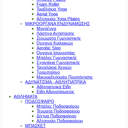
Foam Roller
Τουβλάκια Yoga
Aerial Yoga
Αξεσουάρ Yoga Pilates
ΜΙΚΡΟΟΡΓΑΝΑ ΕΝΔΥΝΑΜΩΣΗΣ
Μονόζυγα
Λάστιχα Αντίστασης
Στρώματα Γυμναστικής
Όργανα Κοιλιακών
Aerobic Step
Όργανα Ισορροπίας
Μπάλες Γυμναστικής
Σχοινάκια Γυμναστικής
Ταναλάκια Χεριών
Τραμπολίνο
Μικροαξεσουάρ Προπόνησης
ΑΔΥΝΑΤΙΣΜΑ - ΑΘΛΗΤΙΑΤΡΙΚΑ
Αθλητιατρικά Είδη
Είδη Αδυνατίσματος
ΑΘΛΗΜΑΤΑ
ΠΟΔΟΣΦΑΙΡΟ
Μπάλες Ποδοσφαίρου
Τέρματα Ποδοσφαίρου
Δίχτυα Ποδοσφαίρου
Αξεσουάρ Ποδοσφαίρου
ΜΠΑΣΚΕΤ