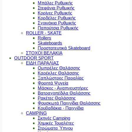
Μπάλες Ρυθμικής
Στεφάνια Ρυθμικής
Κορίνες Ρυθμικής
Κορδέλες Ρυθμικής
Σχοινάκια Ρυθμικής
Παπούτσια Ρυθμικής
ROLLER - SKATE
Rollers
Skateboards
Προστατευτικά Skateboard
ΣΤΟΧΟΙ ΒΕΛΑΚΙΑ
OUTDOOR SPORT
ΕΙΔΗ ΠΑΡΑΛΙΑΣ
Ομπρέλες Θαλάσσης
Καρέκλες Θαλάσσης
Ξαπλώστρες Παραλίας
Φορητά Ψυγεία
Μάσκες - Αναπνευστήρες
Βατραχοπέδιλα Θαλάσσης
Ρακέτες Θαλάσσης
Φουσκωτά Παιχνίδια Θαλάσσης
Κουβαδάκια - Παιχνίδια
CAMPING
Σκηνές Camping
Χημικές Τουαλέτες
Στρώματα Ύπνου