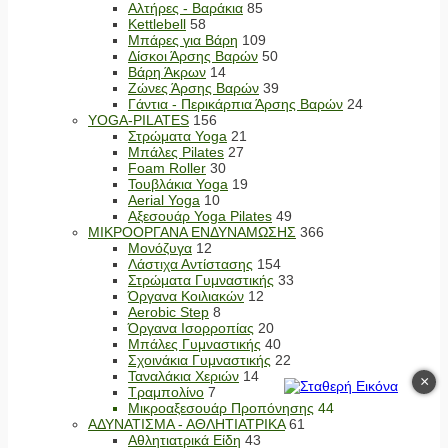
Αλτήρες - Βαράκια
85
Kettlebell
58
Μπάρες για Βάρη
109
Δίσκοι Άρσης Βαρών
50
Βάρη Άκρων
14
Ζώνες Άρσης Βαρών
39
Γάντια - Περικάρπια Άρσης Βαρών
24
YOGA-PILATES
156
Στρώματα Yoga
21
Μπάλες Pilates
27
Foam Roller
30
Τουβλάκια Yoga
19
Aerial Yoga
10
Αξεσουάρ Yoga Pilates
49
ΜΙΚΡΟΟΡΓΑΝΑ ΕΝΔΥΝΑΜΩΣΗΣ
366
Μονόζυγα
12
Λάστιχα Αντίστασης
154
Στρώματα Γυμναστικής
33
Όργανα Κοιλιακών
12
Aerobic Step
8
Όργανα Ισορροπίας
20
Μπάλες Γυμναστικής
40
Σχοινάκια Γυμναστικής
22
Ταναλάκια Χεριών
14
×
Τραμπολίνο
7
Μικροαξεσουάρ Προπόνησης
44
ΑΔΥΝΑΤΙΣΜΑ - ΑΘΛΗΤΙΑΤΡΙΚΑ
61
Αθλητιατρικά Είδη
43