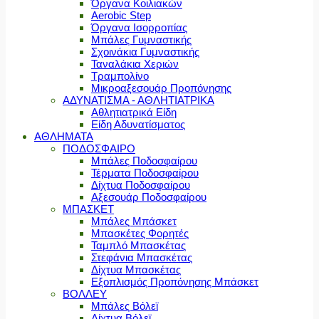
Όργανα Κοιλιακών
Aerobic Step
Όργανα Ισορροπίας
Μπάλες Γυμναστικής
Σχοινάκια Γυμναστικής
Ταναλάκια Χεριών
Τραμπολίνο
Μικροαξεσουάρ Προπόνησης
ΑΔΥΝΑΤΙΣΜΑ - ΑΘΛΗΤΙΑΤΡΙΚΑ
Αθλητιατρικά Είδη
Είδη Αδυνατίσματος
ΑΘΛΗΜΑΤΑ
ΠΟΔΟΣΦΑΙΡΟ
Μπάλες Ποδοσφαίρου
Τέρματα Ποδοσφαίρου
Δίχτυα Ποδοσφαίρου
Αξεσουάρ Ποδοσφαίρου
ΜΠΑΣΚΕΤ
Μπάλες Μπάσκετ
Μπασκέτες Φορητές
Ταμπλό Μπασκέτας
Στεφάνια Μπασκέτας
Δίχτυα Μπασκέτας
Εξοπλισμός Προπόνησης Μπάσκετ
ΒΟΛΛΕΥ
Μπάλες Βόλεϊ
Δίχτυα Βόλεϊ