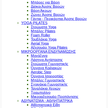
Μπάρες για Βάρη
Δίσκοι Άρσης Βαρών
Βάρη Άκρων
Ζώνες Άρσης Βαρών
Γάντια - Περικάρπια Άρσης Βαρών
YOGA-PILATES
Στρώματα Yoga
Μπάλες Pilates
Foam Roller
Τουβλάκια Yoga
Aerial Yoga
Αξεσουάρ Yoga Pilates
ΜΙΚΡΟΟΡΓΑΝΑ ΕΝΔΥΝΑΜΩΣΗΣ
Μονόζυγα
Λάστιχα Αντίστασης
Στρώματα Γυμναστικής
Όργανα Κοιλιακών
Aerobic Step
Όργανα Ισορροπίας
Μπάλες Γυμναστικής
Σχοινάκια Γυμναστικής
Ταναλάκια Χεριών
Τραμπολίνο
Μικροαξεσουάρ Προπόνησης
ΑΔΥΝΑΤΙΣΜΑ - ΑΘΛΗΤΙΑΤΡΙΚΑ
Αθλητιατρικά Είδη