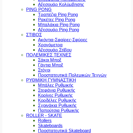
Αξεσουάρ Κολύμβησης
PING PONG
Τραπέζια Ping Pong
Ρακέτες Ping Pong
Μπαλάκια Ping Pong
Αξεσουάρ Ping Pong
ΣΤΙΒΟΣ
Ακόντια-Σφαίρες-Σφύρες
Χρονόμετρα
Αξεσουάρ Στίβου
ΠΟΛΕΜΙΚΕΣ ΤΕΧΝΕΣ
Σάκοι Μποξ
Γάντια Μποξ
Στόχοι
Προστατευτικά Πολεμικών Τεχνών
ΡΥΘΜΙΚΗ ΓΥΜΝΑΣΤΙΚΗ
Μπάλες Ρυθμικής
Στεφάνια Ρυθμικής
Κορίνες Ρυθμικής
Κορδέλες Ρυθμικής
Σχοινάκια Ρυθμικής
Παπούτσια Ρυθμικής
ROLLER - SKATE
Rollers
Skateboards
Προστατευτικά Skateboard