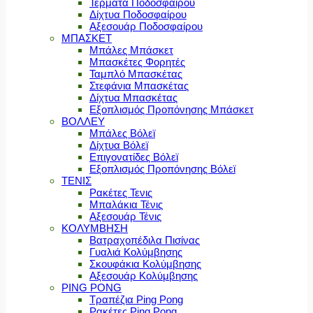
Τέρματα Ποδοσφαίρου
Δίχτυα Ποδοσφαίρου
Αξεσουάρ Ποδοσφαίρου
ΜΠΑΣΚΕΤ
Μπάλες Μπάσκετ
Μπασκέτες Φορητές
Ταμπλό Μπασκέτας
Στεφάνια Μπασκέτας
Δίχτυα Μπασκέτας
Εξοπλισμός Προπόνησης Μπάσκετ
ΒΟΛΛΕΥ
Μπάλες Βόλεϊ
Δίχτυα Βόλεϊ
Επιγονατίδες Βόλεϊ
Εξοπλισμός Προπόνησης Βόλεϊ
ΤΕΝΙΣ
Ρακέτες Τενις
Μπαλάκια Τένις
Αξεσουάρ Τένις
ΚΟΛΥΜΒΗΣΗ
Βατραχοπέδιλα Πισίνας
Γυαλιά Κολύμβησης
Σκουφάκια Κολύμβησης
Αξεσουάρ Κολύμβησης
PING PONG
Τραπέζια Ping Pong
Ρακέτες Ping Pong