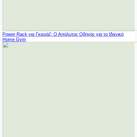
Power Rack για Γκαράζ: Ο Απόλυτος Οδηγός για το Ιδανικό
Home Gym