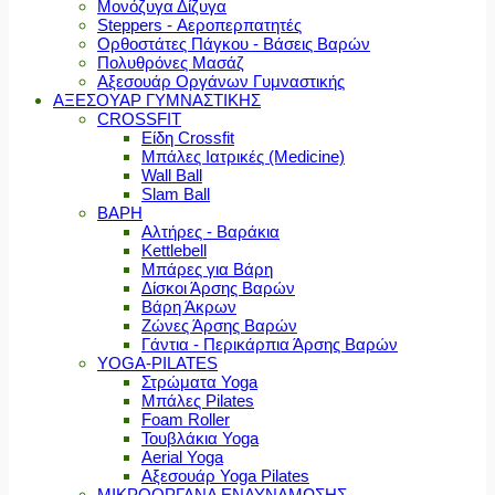
Μονόζυγα Δίζυγα
Steppers - Αεροπερπατητές
Ορθοστάτες Πάγκου - Βάσεις Βαρών
Πολυθρόνες Μασάζ
Αξεσουάρ Οργάνων Γυμναστικής
ΑΞΕΣΟΥΑΡ ΓΥΜΝΑΣΤΙΚΗΣ
CROSSFIT
Είδη Crossfit
Μπάλες Ιατρικές (Medicine)
Wall Ball
Slam Ball
ΒΑΡΗ
Αλτήρες - Βαράκια
Kettlebell
Μπάρες για Βάρη
Δίσκοι Άρσης Βαρών
Βάρη Άκρων
Ζώνες Άρσης Βαρών
Γάντια - Περικάρπια Άρσης Βαρών
YOGA-PILATES
Στρώματα Yoga
Μπάλες Pilates
Foam Roller
Τουβλάκια Yoga
Aerial Yoga
Αξεσουάρ Yoga Pilates
ΜΙΚΡΟΟΡΓΑΝΑ ΕΝΔΥΝΑΜΩΣΗΣ