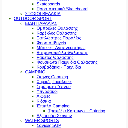
Skateboards
Προστατευτικά Skateboard
ΣΤΟΧΟΙ ΒΕΛΑΚΙΑ
OUTDOOR SPORT
ΕΙΔΗ ΠΑΡΑΛΙΑΣ
Ομπρέλες Θαλάσσης
Καρέκλες Θαλάσσης
Ξαπλώστρες Παραλίας
Φορητά Ψυγεία
Μάσκες - Αναπνευστήρες
Βατραχοπέδιλα Θαλάσσης
Ρακέτες Θαλάσσης
Φουσκωτά Παιχνίδια Θαλάσσης
Κουβαδάκια - Παιχνίδια
CAMPING
Σκηνές Camping
Χημικές Τουαλέτες
Στρώματα Ύπνου
Υπνόσακοι
Αιώρες
Κιόσκια
Έπιπλα Camping
Τραπέζια Καμπινγκ - Catering
Αξεσουάρ Σκηνών
WATER SPORTS
Σανίδες SUP