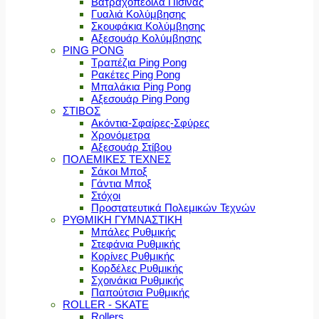
Βατραχοπέδιλα Πισίνας
Γυαλιά Κολύμβησης
Σκουφάκια Κολύμβησης
Αξεσουάρ Κολύμβησης
PING PONG
Τραπέζια Ping Pong
Ρακέτες Ping Pong
Μπαλάκια Ping Pong
Αξεσουάρ Ping Pong
ΣΤΙΒΟΣ
Ακόντια-Σφαίρες-Σφύρες
Χρονόμετρα
Αξεσουάρ Στίβου
ΠΟΛΕΜΙΚΕΣ ΤΕΧΝΕΣ
Σάκοι Μποξ
Γάντια Μποξ
Στόχοι
Προστατευτικά Πολεμικών Τεχνών
ΡΥΘΜΙΚΗ ΓΥΜΝΑΣΤΙΚΗ
Μπάλες Ρυθμικής
Στεφάνια Ρυθμικής
Κορίνες Ρυθμικής
Κορδέλες Ρυθμικής
Σχοινάκια Ρυθμικής
Παπούτσια Ρυθμικής
ROLLER - SKATE
Rollers