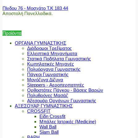
Πίνδου 76 - Μοσχάτο Τ.Κ 183 44
Αποστολή Πανελλαδικά.
Προϊόντα
ΟΡΓΑΝΑ ΓΥΜΝΑΣΤΙΚΗΣ
Διάδρομοι Τρεξίματος
Ελλειπτικά Μηχανήματα
Στατικά Ποδήλατα Γυμναστικής
Κωπηλατικές Μηχανές
Πολυόργανα Γυμναστικής
Πάγκοι Γυμναστικής
Μονόζυγα Δίζυγα
Steppers - Αεροπερπατητές
Ορθοστάτες Πάγκου - Βάσεις Βαρών
Πολυθρόνες Μασάζ
Αξεσουάρ Οργάνων Γυμναστικής
ΑΞΕΣΟΥΑΡ ΓΥΜΝΑΣΤΙΚΗΣ
CROSSFIT
Είδη Crossfit
Μπάλες Ιατρικές (Medicine)
Wall Ball
Slam Ball
ΒΑΡΗ