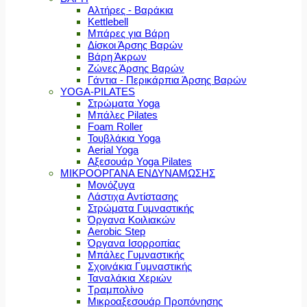
Αλτήρες - Βαράκια
Kettlebell
Μπάρες για Βάρη
Δίσκοι Άρσης Βαρών
Βάρη Άκρων
Ζώνες Άρσης Βαρών
Γάντια - Περικάρπια Άρσης Βαρών
YOGA-PILATES
Στρώματα Yoga
Μπάλες Pilates
Foam Roller
Τουβλάκια Yoga
Aerial Yoga
Αξεσουάρ Yoga Pilates
ΜΙΚΡΟΟΡΓΑΝΑ ΕΝΔΥΝΑΜΩΣΗΣ
Μονόζυγα
Λάστιχα Αντίστασης
Στρώματα Γυμναστικής
Όργανα Κοιλιακών
Aerobic Step
Όργανα Ισορροπίας
Μπάλες Γυμναστικής
Σχοινάκια Γυμναστικής
Ταναλάκια Χεριών
Τραμπολίνο
Μικροαξεσουάρ Προπόνησης