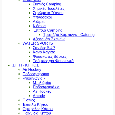
Σκηνές Camping
Χημικές Τουαλέτες
Στρώματα Ύπνου
Υπνόσακοι
Αιώρες
Κιόσκια
Έπιπλα Camping
Τραπέζια Καμπινγκ - Catering
Αξεσουάρ Σκηνών
WATER SPORTS
Σανίδες SUP
Κανό Καγιάκ
Φουσκωτές Βάρκες
Τρόμπες για Φουσκωτά
ΣΠΙΤΙ - ΚΗΠΟΣ
Air Hockey
Ποδοσφαιράκια
Ψυχαγωγία -
Μπιλιάρδα
Ποδοσφαιράκια
Air Hockey
Arcade
Πισίνες
Έπιπλα Κήπου
Ομπρέλες Κήπου
Παιχνίδια Κήπου