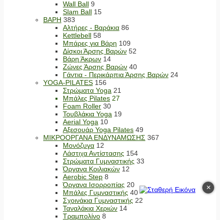
Wall Ball
9
Slam Ball
15
ΒΑΡΗ
383
Αλτήρες - Βαράκια
86
Kettlebell
58
Μπάρες για Βάρη
109
Δίσκοι Άρσης Βαρών
52
Βάρη Άκρων
14
Ζώνες Άρσης Βαρών
40
Γάντια - Περικάρπια Άρσης Βαρών
24
YOGA-PILATES
156
Στρώματα Yoga
21
Μπάλες Pilates
27
Foam Roller
30
Τουβλάκια Yoga
19
Aerial Yoga
10
Αξεσουάρ Yoga Pilates
49
ΜΙΚΡΟΟΡΓΑΝΑ ΕΝΔΥΝΑΜΩΣΗΣ
367
Μονόζυγα
12
Λάστιχα Αντίστασης
154
Στρώματα Γυμναστικής
33
Όργανα Κοιλιακών
12
Aerobic Step
8
Όργανα Ισορροπίας
20
×
Μπάλες Γυμναστικής
40
Σχοινάκια Γυμναστικής
22
Ταναλάκια Χεριών
14
Τραμπολίνο
8