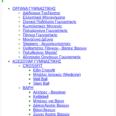
ΟΡΓΑΝΑ ΓΥΜΝΑΣΤΙΚΗΣ
Διάδρομοι Τρεξίματος
Ελλειπτικά Μηχανήματα
Στατικά Ποδήλατα Γυμναστικής
Κωπηλατικές Μηχανές
Πολυόργανα Γυμναστικής
Πάγκοι Γυμναστικής
Μονόζυγα Δίζυγα
Steppers - Αεροπερπατητές
Ορθοστάτες Πάγκου - Βάσεις Βαρών
Πολυθρόνες Μασάζ
Αξεσουάρ Οργάνων Γυμναστικής
ΑΞΕΣΟΥΑΡ ΓΥΜΝΑΣΤΙΚΗΣ
CROSSFIT
Είδη Crossfit
Μπάλες Ιατρικές (Medicine)
Wall Ball
Slam Ball
ΒΑΡΗ
Αλτήρες - Βαράκια
Kettlebell
Μπάρες για Βάρη
Δίσκοι Άρσης Βαρών
Βάρη Άκρων
Ζώνες Άρσης Βαρών