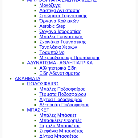
Μονόζυγα
Λάστιχα Αντίστασης
Στρώματα Γυμναστικής
Όργανα Κοιλιακών
Aerobic Step
Όργανα Ισορροπίας
Μπάλες Γυμναστικής
Σχοινάκια Γυμναστικής
Ταναλάκια Χεριών
Τραμπολίνο
Μικροαξεσουάρ Προπόνησης
ΑΔΥΝΑΤΙΣΜΑ - ΑΘΛΗΤΙΑΤΡΙΚΑ
Αθλητιατρικά Είδη
Είδη Αδυνατίσματος
ΑΘΛΗΜΑΤΑ
ΠΟΔΟΣΦΑΙΡΟ
Μπάλες Ποδοσφαίρου
Τέρματα Ποδοσφαίρου
Δίχτυα Ποδοσφαίρου
Αξεσουάρ Ποδοσφαίρου
ΜΠΑΣΚΕΤ
Μπάλες Μπάσκετ
Μπασκέτες Φορητές
Ταμπλό Μπασκέτας
Στεφάνια Μπασκέτας
Δίχτυα Μπασκέτας