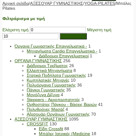
Αρχική σελίδα
/
ΑΞΕΣΟΥΑΡ ΓΥΜΝΑΣΤΙΚΗΣ
/
YOGA-PILATES
/
Μπάλες
Pilates
Φιλτράρισμα με τιμή
Ελάχιστη τιμή
Μέγιστη τιμή
Φιλτράρισμα
Όργανα Γυμναστικής Επαγγελματικά -
1
Μηχανήματα Cardio Επαγγελματικά -
1
Διάδρομοι Επαγγελματικοί
1
ΟΡΓΑΝΑ ΓΥΜΝΑΣΤΙΚΗΣ
256
Διάδρομοι Τρεξίματος
26
Ελλειπτικά Μηχανήματα
8
Στατικά Ποδήλατα Γυμναστικής
19
Κωπηλατικές Μηχανές
10
Πολυόργανα Γυμναστικής
36
Πάγκοι Γυμναστικής
35
Μονόζυγα Δίζυγα
4
Steppers - Αεροπερπατητές
3
Ορθοστάτες Πάγκου - Βάσεις Βαρών
41
Πολυθρόνες Μασάζ
4
Αξεσουάρ Οργάνων Γυμναστικής
70
ΑΞΕΣΟΥΑΡ ΓΥΜΝΑΣΤΙΚΗΣ
1095
CROSSFIT
130
Είδη Crossfit
88
Μπάλες Ιατρικές (Medicine
18