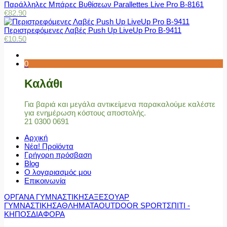
Παράλληλες Μπάρες Βυθίσεων Parallettes Live Pro Β-8161
€
82.90
Περιστρεφόμενες Λαβές Push Up LiveUp Pro Β-9411
€
10.50
0
Καλάθι
Για βαριά και μεγάλα αντικείμενα παρακαλούμε καλέστε
για ενημέρωση κόστους αποστολής.
21 0300 0691
Αρχική
Νέα! Προϊόντα
Γρήγορη πρόσβαση
Blog
Ο λογαριασμός μου
Επικοινωνία
ΟΡΓΑΝΑ ΓΥΜΝΑΣΤΙΚΗΣ
ΑΞΕΣΟΥΑΡ
ΓΥΜΝΑΣΤΙΚΗΣ
ΑΘΛΗΜΑΤΑ
OUTDOOR SPORT
ΣΠΙΤΙ -
ΚΗΠΟΣ
ΔΙΑΦΟΡΑ