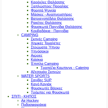
Καρέκλες Θαλάσσης
Ξαπλώστρες Παραλίας
Φορητά Ψυγεία
Μάσκες - Αναπνευστήρες
Βατραχοπέδιλα Θαλάσσης
Ρακέτες Θαλάσσης
Φουσκωτά Παιχνίδια Θαλάσσης
Κουβαδάκια - Παιχνίδια
CAMPING
Σκηνές Camping
Χημικές Τουαλέτες
Στρώματα Ύπνου
Υπνόσακοι
Αιώρες
Κιόσκια
Έπιπλα Camping
Τραπέζια Καμπινγκ - Catering
Αξεσουάρ Σκηνών
WATER SPORTS
Σανίδες SUP
Κανό Καγιάκ
Φουσκωτές Βάρκες
Τρόμπες για Φουσκωτά
ΣΠΙΤΙ - ΚΗΠΟΣ
Air Hockey
Ποδοσφαιράκια