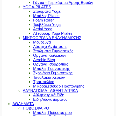
Γάντια - Περικάρπια Άρσης Βαρών
YOGA-PILATES
Στρώματα Yoga
Μπάλες Pilates
Foam Roller
Τουβλάκια Yoga
Aerial Yoga
Αξεσουάρ Yoga Pilates
ΜΙΚΡΟΟΡΓΑΝΑ ΕΝΔΥΝΑΜΩΣΗΣ
Μονόζυγα
Λάστιχα Αντίστασης
Στρώματα Γυμναστικής
Όργανα Κοιλιακών
Aerobic Step
Όργανα Ισορροπίας
Μπάλες Γυμναστικής
Σχοινάκια Γυμναστικής
Ταναλάκια Χεριών
Τραμπολίνο
Μικροαξεσουάρ Προπόνησης
ΑΔΥΝΑΤΙΣΜΑ - ΑΘΛΗΤΙΑΤΡΙΚΑ
Αθλητιατρικά Είδη
Είδη Αδυνατίσματος
ΑΘΛΗΜΑΤΑ
ΠΟΔΟΣΦΑΙΡΟ
Μπάλες Ποδοσφαίρου