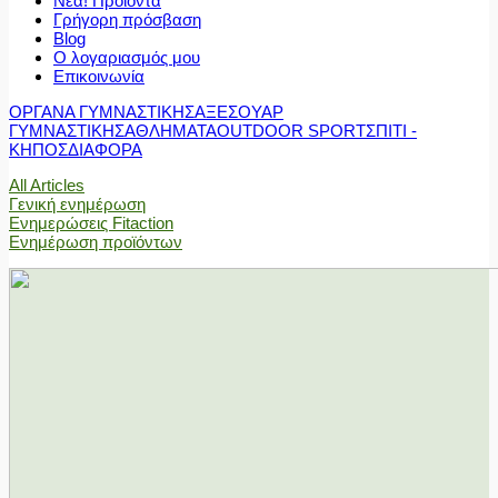
Νέα! Προϊόντα
Γρήγορη πρόσβαση
Blog
Ο λογαριασμός μου
Επικοινωνία
ΟΡΓΑΝΑ ΓΥΜΝΑΣΤΙΚΗΣ
ΑΞΕΣΟΥΑΡ
ΓΥΜΝΑΣΤΙΚΗΣ
ΑΘΛΗΜΑΤΑ
OUTDOOR SPORT
ΣΠΙΤΙ -
ΚΗΠΟΣ
ΔΙΑΦΟΡΑ
All Articles
Γενική ενημέρωση
Ενημερώσεις Fitaction
Ενημέρωση προϊόντων