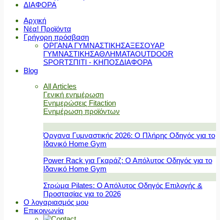
ΔΙΑΦΟΡΑ
Αρχική
Νέα! Προϊόντα
Γρήγορη πρόσβαση
ΟΡΓΑΝΑ ΓΥΜΝΑΣΤΙΚΗΣ
ΑΞΕΣΟΥΑΡ
ΓΥΜΝΑΣΤΙΚΗΣ
ΑΘΛΗΜΑΤΑ
OUTDOOR
SPORT
ΣΠΙΤΙ - ΚΗΠΟΣ
ΔΙΑΦΟΡΑ
Blog
All Articles
Γενική ενημέρωση
Ενημερώσεις Fitaction
Ενημέρωση προϊόντων
Όργανα Γυμναστικής 2026: Ο Πλήρης Οδηγός για το
Ιδανικό Home Gym
Power Rack για Γκαράζ: Ο Απόλυτος Οδηγός για το
Ιδανικό Home Gym
Στρώμα Pilates: Ο Απόλυτος Οδηγός Επιλογής &
Προστασίας για το 2026
Ο λογαριασμός μου
Επικοινωνία