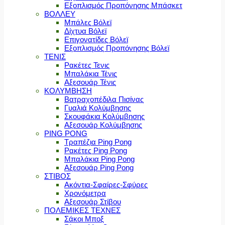
Εξοπλισμός Προπόνησης Μπάσκετ
ΒΟΛΛΕΥ
Μπάλες Βόλεϊ
Δίχτυα Βόλεϊ
Επιγονατίδες Βόλεϊ
Εξοπλισμός Προπόνησης Βόλεϊ
ΤΕΝΙΣ
Ρακέτες Τενις
Μπαλάκια Τένις
Αξεσουάρ Τένις
ΚΟΛΥΜΒΗΣΗ
Βατραχοπέδιλα Πισίνας
Γυαλιά Κολύμβησης
Σκουφάκια Κολύμβησης
Αξεσουάρ Κολύμβησης
PING PONG
Τραπέζια Ping Pong
Ρακέτες Ping Pong
Μπαλάκια Ping Pong
Αξεσουάρ Ping Pong
ΣΤΙΒΟΣ
Ακόντια-Σφαίρες-Σφύρες
Χρονόμετρα
Αξεσουάρ Στίβου
ΠΟΛΕΜΙΚΕΣ ΤΕΧΝΕΣ
Σάκοι Μποξ