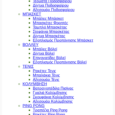
Τέρματα Ποδοσφαίρου
Δίχτυα Ποδοσφαίρου
Αξεσουάρ Ποδοσφαίρου
ΜΠΑΣΚΕΤ
Μπάλες Μπάσκετ
Μπασκέτες Φορητές
Ταμπλό Μπασκέτας
Στεφάνια Μπασκέτας
Δίχτυα Μπασκέτας
Εξοπλισμός Προπόνησης Μπάσκετ
ΒΟΛΛΕΥ
Μπάλες Βόλεϊ
Δίχτυα Βόλεϊ
Επιγονατίδες Βόλεϊ
Εξοπλισμός Προπόνησης Βόλεϊ
ΤΕΝΙΣ
Ρακέτες Τενις
Μπαλάκια Τένις
Αξεσουάρ Τένις
ΚΟΛΥΜΒΗΣΗ
Βατραχοπέδιλα Πισίνας
Γυαλιά Κολύμβησης
Σκουφάκια Κολύμβησης
Αξεσουάρ Κολύμβησης
PING PONG
Τραπέζια Ping Pong
Ρακέτες Ping Pong