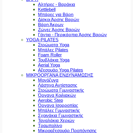
Αλτήρες - Βαράκια
Kettlebell
Μπάρες για Βάρη
Δίσκοι Άρσης Βαρών
Βάρη Άκρων
Ζώνες Άρσης Βαρών
Γάντια - Περικάρπια Άρσης Βαρών
YOGA-PILATES
Στρώματα Yoga
Μπάλες Pilates
Foam Roller
Τουβλάκια Yoga
Aerial Yoga
Αξεσουάρ Yoga Pilates
ΜΙΚΡΟΟΡΓΑΝΑ ΕΝΔΥΝΑΜΩΣΗΣ
Μονόζυγα
Λάστιχα Αντίστασης
Στρώματα Γυμναστικής
Όργανα Κοιλιακών
Aerobic Step
Όργανα Ισορροπίας
Μπάλες Γυμναστικής
Σχοινάκια Γυμναστικής
Ταναλάκια Χεριών
Τραμπολίνο
Μικροαξεσουάρ Προπόνησης