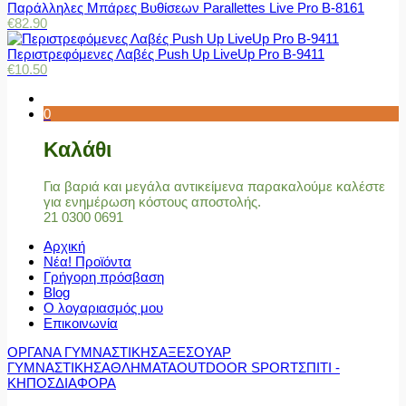
Παράλληλες Μπάρες Βυθίσεων Parallettes Live Pro Β-8161
€
82.90
Περιστρεφόμενες Λαβές Push Up LiveUp Pro Β-9411
€
10.50
0
Καλάθι
Για βαριά και μεγάλα αντικείμενα παρακαλούμε καλέστε
για ενημέρωση κόστους αποστολής.
21 0300 0691
Αρχική
Νέα! Προϊόντα
Γρήγορη πρόσβαση
Blog
Ο λογαριασμός μου
Επικοινωνία
ΟΡΓΑΝΑ ΓΥΜΝΑΣΤΙΚΗΣ
ΑΞΕΣΟΥΑΡ
ΓΥΜΝΑΣΤΙΚΗΣ
ΑΘΛΗΜΑΤΑ
OUTDOOR SPORT
ΣΠΙΤΙ -
ΚΗΠΟΣ
ΔΙΑΦΟΡΑ