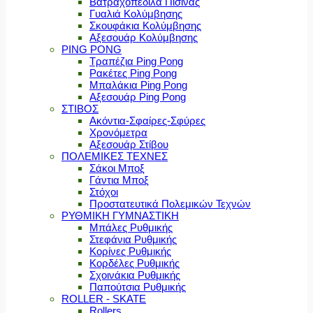
Βατραχοπέδιλα Πισίνας
Γυαλιά Κολύμβησης
Σκουφάκια Κολύμβησης
Αξεσουάρ Κολύμβησης
PING PONG
Τραπέζια Ping Pong
Ρακέτες Ping Pong
Μπαλάκια Ping Pong
Αξεσουάρ Ping Pong
ΣΤΙΒΟΣ
Ακόντια-Σφαίρες-Σφύρες
Χρονόμετρα
Αξεσουάρ Στίβου
ΠΟΛΕΜΙΚΕΣ ΤΕΧΝΕΣ
Σάκοι Μποξ
Γάντια Μποξ
Στόχοι
Προστατευτικά Πολεμικών Τεχνών
ΡΥΘΜΙΚΗ ΓΥΜΝΑΣΤΙΚΗ
Μπάλες Ρυθμικής
Στεφάνια Ρυθμικής
Κορίνες Ρυθμικής
Κορδέλες Ρυθμικής
Σχοινάκια Ρυθμικής
Παπούτσια Ρυθμικής
ROLLER - SKATE
Rollers