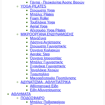
Γάντια - Περικάρπια Άρσης Βαρών
YOGA-PILATES
Στρώματα Yoga
Μπάλες Pilates
Foam Roller
Τουβλάκια Yoga
Aerial Yoga
Αξεσουάρ Yoga Pilates
ΜΙΚΡΟΟΡΓΑΝΑ ΕΝΔΥΝΑΜΩΣΗΣ
Μονόζυγα
Λάστιχα Αντίστασης
Στρώματα Γυμναστικής
Όργανα Κοιλιακών
Aerobic Step
Όργανα Ισορροπίας
Μπάλες Γυμναστικής
Σχοινάκια Γυμναστικής
Ταναλάκια Χεριών
Τραμπολίνο
Μικροαξεσουάρ Προπόνησης
ΑΔΥΝΑΤΙΣΜΑ - ΑΘΛΗΤΙΑΤΡΙΚΑ
Αθλητιατρικά Είδη
Είδη Αδυνατίσματος
ΑΘΛΗΜΑΤΑ
ΠΟΔΟΣΦΑΙΡΟ
Μπάλες Ποδοσφαίρου