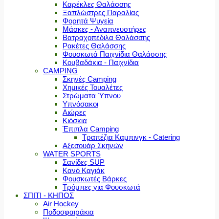
Καρέκλες Θαλάσσης
Ξαπλώστρες Παραλίας
Φορητά Ψυγεία
Μάσκες - Αναπνευστήρες
Βατραχοπέδιλα Θαλάσσης
Ρακέτες Θαλάσσης
Φουσκωτά Παιχνίδια Θαλάσσης
Κουβαδάκια - Παιχνίδια
CAMPING
Σκηνές Camping
Χημικές Τουαλέτες
Στρώματα Ύπνου
Υπνόσακοι
Αιώρες
Κιόσκια
Έπιπλα Camping
Τραπέζια Καμπινγκ - Catering
Αξεσουάρ Σκηνών
WATER SPORTS
Σανίδες SUP
Κανό Καγιάκ
Φουσκωτές Βάρκες
Τρόμπες για Φουσκωτά
ΣΠΙΤΙ - ΚΗΠΟΣ
Air Hockey
Ποδοσφαιράκια