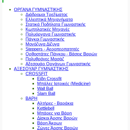
ΟΡΓΑΝΑ ΓΥΜΝΑΣΤΙΚΗΣ
Διάδρομοι Τρεξίματος
Ελλειπτικά Μηχανήματα
Στατικά Ποδήλατα Γυμναστικής
Κωπηλατικές Μηχανές
Πολυόργανα Γυμναστικής
Πάγκοι Γυμναστικής
Μονόζυγα Δίζυγα
Steppers - Αεροπερπατητές
Ορθοστάτες Πάγκου - Βάσεις Βαρών
Πολυθρόνες Μασάζ
Αξεσουάρ Οργάνων Γυμναστικής
ΑΞΕΣΟΥΑΡ ΓΥΜΝΑΣΤΙΚΗΣ
CROSSFIT
Είδη Crossfit
Μπάλες Ιατρικές (Medicine)
Wall Ball
Slam Ball
ΒΑΡΗ
Αλτήρες - Βαράκια
Kettlebell
Μπάρες για Βάρη
Δίσκοι Άρσης Βαρών
Βάρη Άκρων
Ζώνες Άρσης Βαρών