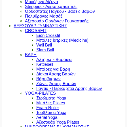
Μονόζυγα Δίζυγα
Steppers - Αεροπερπατητές
Ορθοστάτες Πάγκου - Βάσεις Βαρών
Πολυθρόνες Μασάζ
Αξεσουάρ Οργάνων Γυμναστικής
ΑΞΕΣΟΥΑΡ ΓΥΜΝΑΣΤΙΚΗΣ
CROSSFIT
Είδη Crossfit
Μπάλες Ιατρικές (Medicine)
Wall Ball
Slam Ball
ΒΑΡΗ
Αλτήρες - Βαράκια
Kettlebell
Μπάρες για Βάρη
Δίσκοι Άρσης Βαρών
Βάρη Άκρων
Ζώνες Άρσης Βαρών
Γάντια - Περικάρπια Άρσης Βαρών
YOGA-PILATES
Στρώματα Yoga
Μπάλες Pilates
Foam Roller
Τουβλάκια Yoga
Aerial Yoga
Αξεσουάρ Yoga Pilates
ΜΙΚΡΟΟΡΓΑΝΑ ΕΝΔΥΝΑΜΩΣΗΣ