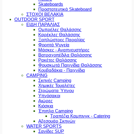
Skateboards
Προστατευτικά Skateboard
ΣΤΟΧΟΙ ΒΕΛΑΚΙΑ
OUTDOOR SPORT
ΕΙΔΗ ΠΑΡΑΛΙΑΣ
Ομπρέλες Θαλάσσης
Καρέκλες Θαλάσσης
Ξαπλώστρες Παραλίας
Φορητά Ψυγεία
Μάσκες - Αναπνευστήρες
Βατραχοπέδιλα Θαλάσσης
Ρακέτες Θαλάσσης
Φουσκωτά Παιχνίδια Θαλάσσης
Κουβαδάκια - Παιχνίδια
CAMPING
Σκηνές Camping
Χημικές Τουαλέτες
Στρώματα Ύπνου
Υπνόσακοι
Αιώρες
Κιόσκια
Έπιπλα Camping
Τραπέζια Καμπινγκ - Catering
Αξεσουάρ Σκηνών
WATER SPORTS
Σανίδες SUP