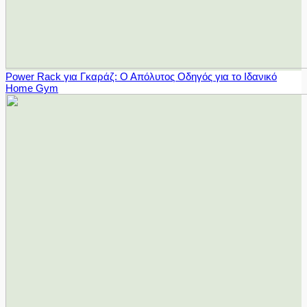
Power Rack για Γκαράζ: Ο Απόλυτος Οδηγός για το Ιδανικό
Home Gym