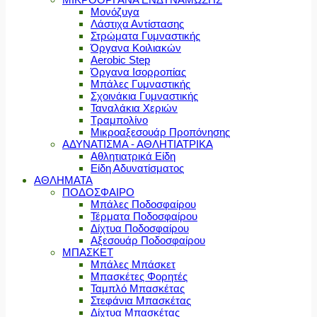
Μονόζυγα
Λάστιχα Αντίστασης
Στρώματα Γυμναστικής
Όργανα Κοιλιακών
Aerobic Step
Όργανα Ισορροπίας
Μπάλες Γυμναστικής
Σχοινάκια Γυμναστικής
Ταναλάκια Χεριών
Τραμπολίνο
Μικροαξεσουάρ Προπόνησης
ΑΔΥΝΑΤΙΣΜΑ - ΑΘΛΗΤΙΑΤΡΙΚΑ
Αθλητιατρικά Είδη
Είδη Αδυνατίσματος
ΑΘΛΗΜΑΤΑ
ΠΟΔΟΣΦΑΙΡΟ
Μπάλες Ποδοσφαίρου
Τέρματα Ποδοσφαίρου
Δίχτυα Ποδοσφαίρου
Αξεσουάρ Ποδοσφαίρου
ΜΠΑΣΚΕΤ
Μπάλες Μπάσκετ
Μπασκέτες Φορητές
Ταμπλό Μπασκέτας
Στεφάνια Μπασκέτας
Δίχτυα Μπασκέτας