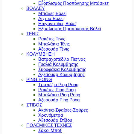
Εξοπλισμός Προπόνησης Μπάσκετ
ΒΟΛΛΕΥ
Μπάλες Βόλεϊ
Δίχτυα Βόλεϊ
Επιγονατίδες Βόλεϊ
Εξοπλισμός Προπόνησης Βόλεϊ
ΤΕΝΙΣ
Ρακέτες Τενις
Μπαλάκια Τένις
Αξεσουάρ Τένις
ΚΟΛΥΜΒΗΣΗ
Βατραχοπέδιλα Πισίνας
Γυαλιά Κολύμβησης
Σκουφάκια Κολύμβησης
Αξεσουάρ Κολύμβησης
PING PONG
Τραπέζια Ping Pong
Ρακέτες Ping Pong
Μπαλάκια Ping Pong
Αξεσουάρ Ping Pong
ΣΤΙΒΟΣ
Ακόντια-Σφαίρες-Σφύρες
Χρονόμετρα
Αξεσουάρ Στίβου
ΠΟΛΕΜΙΚΕΣ ΤΕΧΝΕΣ
Σάκοι Μποξ