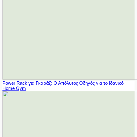
Power Rack για Γκαράζ: Ο Απόλυτος Οδηγός για το Ιδανικό
Home Gym