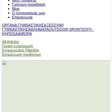
Νέα! Προϊόντα
Γρήγορη πρόσβαση
Blog
Ο λογαριασμός μου
Επικοινωνία
ΟΡΓΑΝΑ ΓΥΜΝΑΣΤΙΚΗΣ
ΑΞΕΣΟΥΑΡ
ΓΥΜΝΑΣΤΙΚΗΣ
ΑΘΛΗΜΑΤΑ
OUTDOOR SPORT
ΣΠΙΤΙ -
ΚΗΠΟΣ
ΔΙΑΦΟΡΑ
All Articles
Γενική ενημέρωση
Ενημερώσεις Fitaction
Ενημέρωση προϊόντων