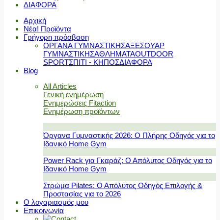
ΔΙΑΦΟΡΑ
Αρχική
Νέα! Προϊόντα
Γρήγορη πρόσβαση
ΟΡΓΑΝΑ ΓΥΜΝΑΣΤΙΚΗΣ
ΑΞΕΣΟΥΑΡ
ΓΥΜΝΑΣΤΙΚΗΣ
ΑΘΛΗΜΑΤΑ
OUTDOOR
SPORT
ΣΠΙΤΙ - ΚΗΠΟΣ
ΔΙΑΦΟΡΑ
Blog
All Articles
Γενική ενημέρωση
Ενημερώσεις Fitaction
Ενημέρωση προϊόντων
Όργανα Γυμναστικής 2026: Ο Πλήρης Οδηγός για το
Ιδανικό Home Gym
Power Rack για Γκαράζ: Ο Απόλυτος Οδηγός για το
Ιδανικό Home Gym
Στρώμα Pilates: Ο Απόλυτος Οδηγός Επιλογής &
Προστασίας για το 2026
Ο λογαριασμός μου
Επικοινωνία