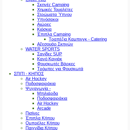
Σκηνές Camping
Χημικές Τουαλέτες
Στρώματα Ύπνου
Υπνόσακοι
Αιώρες
Κιόσκια
Έπιπλα Camping
Τραπέζια Καμπινγκ - Catering
Αξεσουάρ Σκηνών
WATER SPORTS
Σανίδες SUP
Κανό Καγιάκ
Φουσκωτές Βάρκες
Τρόμπες για Φουσκωτά
ΣΠΙΤΙ - ΚΗΠΟΣ
Air Hockey
Ποδοσφαιράκια
Ψυχαγωγία -
Μπιλιάρδα
Ποδοσφαιράκια
Air Hockey
Arcade
Πισίνες
Έπιπλα Κήπου
Ομπρέλες Κήπου
Παιχνίδια Κήπου