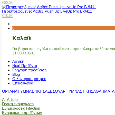
€
82.90
Περιστρεφόμενες Λαβές Push Up LiveUp Pro Β-9411
€
10.50
0
Καλάθι
Για βαριά και μεγάλα αντικείμενα παρακαλούμε καλέστε γ
21 0300 0691
Αρχική
Νέα! Προϊόντα
Γρήγορη πρόσβαση
Blog
Ο λογαριασμός μου
Επικοινωνία
ΟΡΓΑΝΑ ΓΥΜΝΑΣΤΙΚΗΣ
ΑΞΕΣΟΥΑΡ ΓΥΜΝΑΣΤΙΚΗΣ
ΑΘΛΗΜΑΤΑ
All Articles
Γενική ενημέρωση
Ενημερώσεις Fitaction
Ενημέρωση προϊόντων