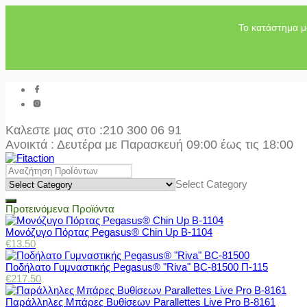
Το κατάστημα μ
Καλεστε μας στο
:210 300 06 91
Ανοικτά : Δευτέρα με Παρασκευή 09:00 έως τις 18:00
Select Category
Προτεινόμενα Προϊόντα
Μονόζυγο Πόρτας Pegasus® Chin Up Β-1104
€
13.50
Ποδήλατο Γυμναστικής Pegasus® "Riva" BC-81500 Π-115
€
217.50
Παράλληλες Μπάρες Βυθίσεων Parallettes Live Pro Β-8161