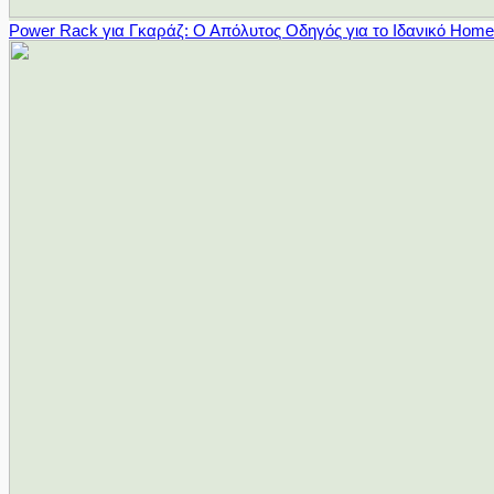
Power Rack για Γκαράζ: Ο Απόλυτος Οδηγός για το Ιδανικό Hom