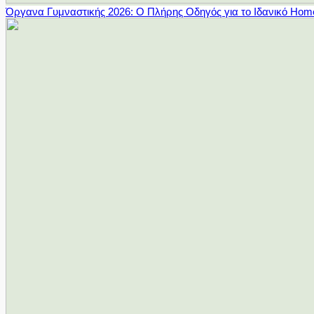
Όργανα Γυμναστικής 2026: Ο Πλήρης Οδηγός για το Ιδανικό Ho