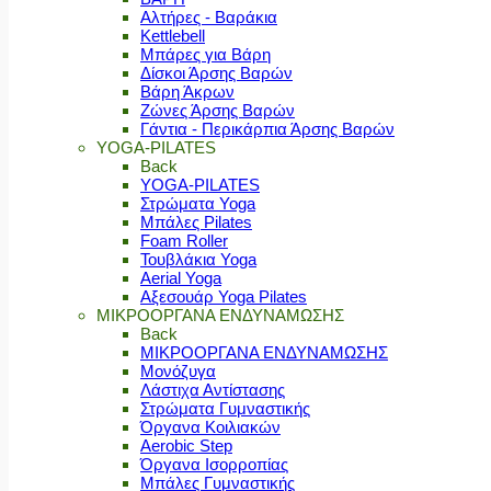
Αλτήρες - Βαράκια
Kettlebell
Μπάρες για Βάρη
Δίσκοι Άρσης Βαρών
Βάρη Άκρων
Ζώνες Άρσης Βαρών
Γάντια - Περικάρπια Άρσης Βαρών
YOGA-PILATES
Back
YOGA-PILATES
Στρώματα Yoga
Μπάλες Pilates
Foam Roller
Τουβλάκια Yoga
Aerial Yoga
Αξεσουάρ Yoga Pilates
ΜΙΚΡΟΟΡΓΑΝΑ ΕΝΔΥΝΑΜΩΣΗΣ
Back
ΜΙΚΡΟΟΡΓΑΝΑ ΕΝΔΥΝΑΜΩΣΗΣ
Μονόζυγα
Λάστιχα Αντίστασης
Στρώματα Γυμναστικής
Όργανα Κοιλιακών
Aerobic Step
Όργανα Ισορροπίας
Μπάλες Γυμναστικής