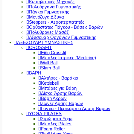
Κωπηλατικές Μηχανές
Πολυόργανα Γυμναστικής
Πάγκοι Γυμναστικής
Μονόζυγα Δίζυγα
Steppers - Αεροπερπατητές
Ορθοστάτες Πάγκου - Βάσεις Βαρών
Πολυθρόνες Μασάζ
Αξεσουάρ Οργάνων Γυμναστικής
ΑΞΕΣΟΥΑΡ ΓΥΜΝΑΣΤΙΚΗΣ
CROSSFIT
Είδη Crossfit
Μπάλες Ιατρικές (Medicine)
Wall Ball
Slam Ball
ΒΑΡΗ
Αλτήρες - Βαράκια
Kettlebell
Μπάρες για Βάρη
Δίσκοι Άρσης Βαρών
Βάρη Άκρων
Ζώνες Άρσης Βαρών
Γάντια - Περικάρπια Άρσης Βαρών
YOGA-PILATES
Στρώματα Yoga
Μπάλες Pilates
Foam Roller
Τουβλάκια Yoga