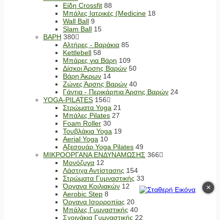
Είδη Crossfit
88
Μπάλες Ιατρικές (Medicine
18
Wall Ball
9
Slam Ball
15
ΒΑΡΗ
380
Αλτήρες - Βαράκια
85
Kettlebell
58
Μπάρες για Βάρη
109
Δίσκοι Άρσης Βαρών
50
Βάρη Άκρων
14
Ζώνες Άρσης Βαρών
40
Γάντια - Περικάρπια Άρσης Βαρών
24
YOGA-PILATES
156
Στρώματα Yoga
21
Μπάλες Pilates
27
Foam Roller
30
Τουβλάκια Yoga
19
Aerial Yoga
10
Αξεσουάρ Yoga Pilates
49
ΜΙΚΡΟΟΡΓΑΝΑ ΕΝΔΥΝΑΜΩΣΗΣ
366
Μονόζυγα
12
Λάστιχα Αντίστασης
154
Στρώματα Γυμναστικής
33
Όργανα Κοιλιακών
12
×
Aerobic Step
8
Όργανα Ισορροπίας
20
Μπάλες Γυμναστικής
40
Σχοινάκια Γυμναστικής
22