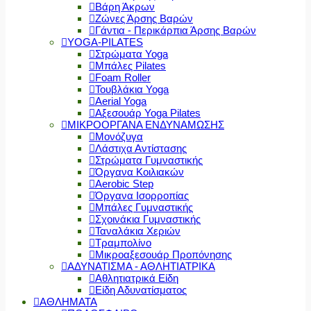
Βάρη Άκρων
Ζώνες Άρσης Βαρών
Γάντια - Περικάρπια Άρσης Βαρών
YOGA-PILATES
Στρώματα Yoga
Μπάλες Pilates
Foam Roller
Τουβλάκια Yoga
Aerial Yoga
Αξεσουάρ Yoga Pilates
ΜΙΚΡΟΟΡΓΑΝΑ ΕΝΔΥΝΑΜΩΣΗΣ
Μονόζυγα
Λάστιχα Αντίστασης
Στρώματα Γυμναστικής
Όργανα Κοιλιακών
Aerobic Step
Όργανα Ισορροπίας
Μπάλες Γυμναστικής
Σχοινάκια Γυμναστικής
Ταναλάκια Χεριών
Τραμπολίνο
Μικροαξεσουάρ Προπόνησης
ΑΔΥΝΑΤΙΣΜΑ - ΑΘΛΗΤΙΑΤΡΙΚΑ
Αθλητιατρικά Είδη
Είδη Αδυνατίσματος
ΑΘΛΗΜΑΤΑ