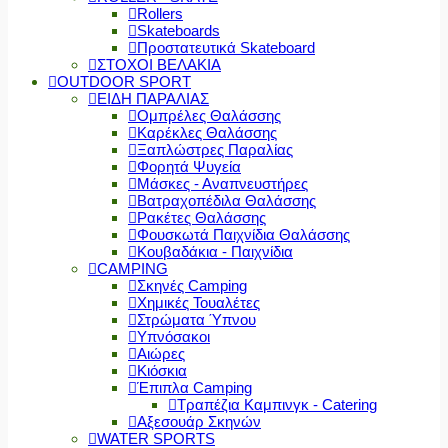
Rollers
Skateboards
Προστατευτικά Skateboard
ΣΤΟΧΟΙ ΒΕΛΑΚΙΑ
OUTDOOR SPORT
ΕΙΔΗ ΠΑΡΑΛΙΑΣ
Ομπρέλες Θαλάσσης
Καρέκλες Θαλάσσης
Ξαπλώστρες Παραλίας
Φορητά Ψυγεία
Μάσκες - Αναπνευστήρες
Βατραχοπέδιλα Θαλάσσης
Ρακέτες Θαλάσσης
Φουσκωτά Παιχνίδια Θαλάσσης
Κουβαδάκια - Παιχνίδια
CAMPING
Σκηνές Camping
Χημικές Τουαλέτες
Στρώματα Ύπνου
Υπνόσακοι
Αιώρες
Κιόσκια
Έπιπλα Camping
Τραπέζια Καμπινγκ - Catering
Αξεσουάρ Σκηνών
WATER SPORTS