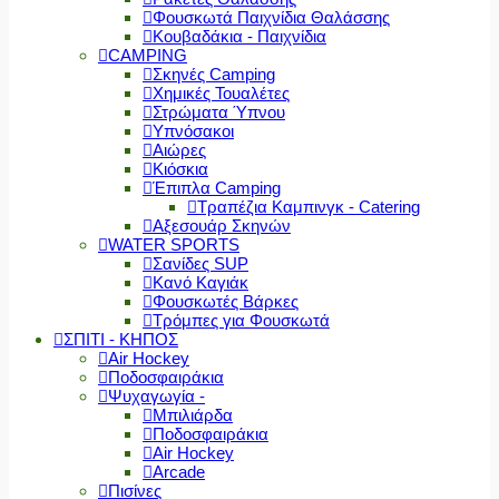
Φουσκωτά Παιχνίδια Θαλάσσης
Κουβαδάκια - Παιχνίδια
CAMPING
Σκηνές Camping
Χημικές Τουαλέτες
Στρώματα Ύπνου
Υπνόσακοι
Αιώρες
Κιόσκια
Έπιπλα Camping
Τραπέζια Καμπινγκ - Catering
Αξεσουάρ Σκηνών
WATER SPORTS
Σανίδες SUP
Κανό Καγιάκ
Φουσκωτές Βάρκες
Τρόμπες για Φουσκωτά
ΣΠΙΤΙ - ΚΗΠΟΣ
Air Hockey
Ποδοσφαιράκια
Ψυχαγωγία -
Μπιλιάρδα
Ποδοσφαιράκια
Air Hockey
Arcade
Πισίνες