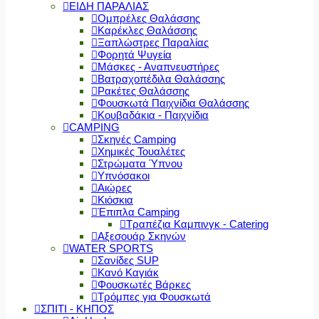
ΕΙΔΗ ΠΑΡΑΛΙΑΣ
Ομπρέλες Θαλάσσης
Καρέκλες Θαλάσσης
Ξαπλώστρες Παραλίας
Φορητά Ψυγεία
Μάσκες - Αναπνευστήρες
Βατραχοπέδιλα Θαλάσσης
Ρακέτες Θαλάσσης
Φουσκωτά Παιχνίδια Θαλάσσης
Κουβαδάκια - Παιχνίδια
CAMPING
Σκηνές Camping
Χημικές Τουαλέτες
Στρώματα Ύπνου
Υπνόσακοι
Αιώρες
Κιόσκια
Έπιπλα Camping
Τραπέζια Καμπινγκ - Catering
Αξεσουάρ Σκηνών
WATER SPORTS
Σανίδες SUP
Κανό Καγιάκ
Φουσκωτές Βάρκες
Τρόμπες για Φουσκωτά
ΣΠΙΤΙ - ΚΗΠΟΣ