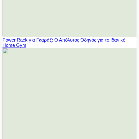
Power Rack για Γκαράζ: Ο Απόλυτος Οδηγός για το Ιδανικό
Home Gym