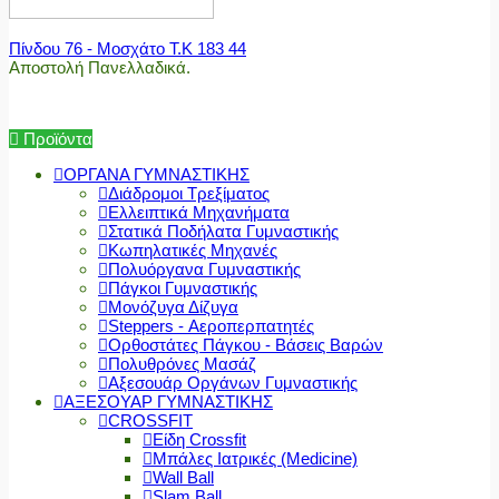
Πίνδου 76 - Μοσχάτο Τ.Κ 183 44
Αποστολή Πανελλαδικά.
Προϊόντα
ΟΡΓΑΝΑ ΓΥΜΝΑΣΤΙΚΗΣ
Διάδρομοι Τρεξίματος
Ελλειπτικά Μηχανήματα
Στατικά Ποδήλατα Γυμναστικής
Κωπηλατικές Μηχανές
Πολυόργανα Γυμναστικής
Πάγκοι Γυμναστικής
Μονόζυγα Δίζυγα
Steppers - Αεροπερπατητές
Ορθοστάτες Πάγκου - Βάσεις Βαρών
Πολυθρόνες Μασάζ
Αξεσουάρ Οργάνων Γυμναστικής
ΑΞΕΣΟΥΑΡ ΓΥΜΝΑΣΤΙΚΗΣ
CROSSFIT
Είδη Crossfit
Μπάλες Ιατρικές (Medicine)
Wall Ball
Slam Ball