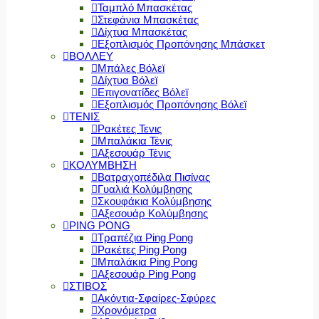
Ταμπλό Μπασκέτας
Στεφάνια Μπασκέτας
Δίχτυα Μπασκέτας
Εξοπλισμός Προπόνησης Μπάσκετ
ΒΟΛΛΕΥ
Μπάλες Βόλεϊ
Δίχτυα Βόλεϊ
Επιγονατίδες Βόλεϊ
Εξοπλισμός Προπόνησης Βόλεϊ
ΤΕΝΙΣ
Ρακέτες Τενις
Μπαλάκια Τένις
Αξεσουάρ Τένις
ΚΟΛΥΜΒΗΣΗ
Βατραχοπέδιλα Πισίνας
Γυαλιά Κολύμβησης
Σκουφάκια Κολύμβησης
Αξεσουάρ Κολύμβησης
PING PONG
Τραπέζια Ping Pong
Ρακέτες Ping Pong
Μπαλάκια Ping Pong
Αξεσουάρ Ping Pong
ΣΤΙΒΟΣ
Ακόντια-Σφαίρες-Σφύρες
Χρονόμετρα