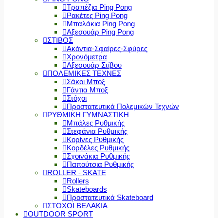
Τραπέζια Ping Pong
Ρακέτες Ping Pong
Μπαλάκια Ping Pong
Αξεσουάρ Ping Pong
ΣΤΙΒΟΣ
Ακόντια-Σφαίρες-Σφύρες
Χρονόμετρα
Αξεσουάρ Στίβου
ΠΟΛΕΜΙΚΕΣ ΤΕΧΝΕΣ
Σάκοι Μποξ
Γάντια Μποξ
Στόχοι
Προστατευτικά Πολεμικών Τεχνών
ΡΥΘΜΙΚΗ ΓΥΜΝΑΣΤΙΚΗ
Μπάλες Ρυθμικής
Στεφάνια Ρυθμικής
Κορίνες Ρυθμικής
Κορδέλες Ρυθμικής
Σχοινάκια Ρυθμικής
Παπούτσια Ρυθμικής
ROLLER - SKATE
Rollers
Skateboards
Προστατευτικά Skateboard
ΣΤΟΧΟΙ ΒΕΛΑΚΙΑ
OUTDOOR SPORT