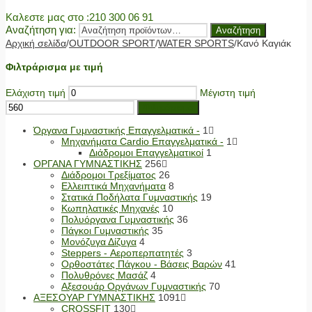
Καλεστε μας στο
:210 300 06 91
Αναζήτηση για:
Αναζήτηση
Αρχική σελίδα
/
OUTDOOR SPORT
/
WATER SPORTS
/
Κανό Καγιάκ
Φιλτράρισμα με τιμή
Ελάχιστη τιμή
Μέγιστη τιμή
Φιλτράρισμα
Όργανα Γυμναστικής Επαγγελματικά -
1
Μηχανήματα Cardio Επαγγελματικά -
1
Διάδρομοι Επαγγελματικοί
1
ΟΡΓΑΝΑ ΓΥΜΝΑΣΤΙΚΗΣ
256
Διάδρομοι Τρεξίματος
26
Ελλειπτικά Μηχανήματα
8
Στατικά Ποδήλατα Γυμναστικής
19
Κωπηλατικές Μηχανές
10
Πολυόργανα Γυμναστικής
36
Πάγκοι Γυμναστικής
35
Μονόζυγα Δίζυγα
4
Steppers - Αεροπερπατητές
3
Ορθοστάτες Πάγκου - Βάσεις Βαρών
41
Πολυθρόνες Μασάζ
4
Αξεσουάρ Οργάνων Γυμναστικής
70
ΑΞΕΣΟΥΑΡ ΓΥΜΝΑΣΤΙΚΗΣ
1091
CROSSFIT
130