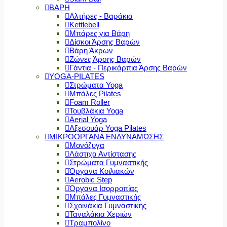
ΒΑΡΗ
Αλτήρες - Βαράκια
Kettlebell
Μπάρες για Βάρη
Δίσκοι Άρσης Βαρών
Βάρη Άκρων
Ζώνες Άρσης Βαρών
Γάντια - Περικάρπια Άρσης Βαρών
YOGA-PILATES
Στρώματα Yoga
Μπάλες Pilates
Foam Roller
Τουβλάκια Yoga
Aerial Yoga
Αξεσουάρ Yoga Pilates
ΜΙΚΡΟΟΡΓΑΝΑ ΕΝΔΥΝΑΜΩΣΗΣ
Μονόζυγα
Λάστιχα Αντίστασης
Στρώματα Γυμναστικής
Όργανα Κοιλιακών
Aerobic Step
Όργανα Ισορροπίας
Μπάλες Γυμναστικής
Σχοινάκια Γυμναστικής
Ταναλάκια Χεριών
Τραμπολίνο