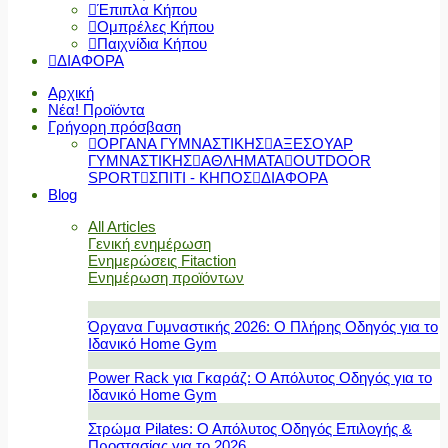
Έπιπλα Κήπου
Ομπρέλες Κήπου
Παιχνίδια Κήπου
ΔΙΑΦΟΡΑ
Αρχική
Νέα! Προϊόντα
Γρήγορη πρόσβαση
ΟΡΓΑΝΑ ΓΥΜΝΑΣΤΙΚΗΣ
ΑΞΕΣΟΥΑΡ
ΓΥΜΝΑΣΤΙΚΗΣ
ΑΘΛΗΜΑΤΑ
OUTDOOR
SPORT
ΣΠΙΤΙ - ΚΗΠΟΣ
ΔΙΑΦΟΡΑ
Blog
All Articles
Γενική ενημέρωση
Ενημερώσεις Fitaction
Ενημέρωση προϊόντων
Όργανα Γυμναστικής 2026: Ο Πλήρης Οδηγός για το
Ιδανικό Home Gym
Power Rack για Γκαράζ: Ο Απόλυτος Οδηγός για το
Ιδανικό Home Gym
Στρώμα Pilates: Ο Απόλυτος Οδηγός Επιλογής &
Προστασίας για το 2026