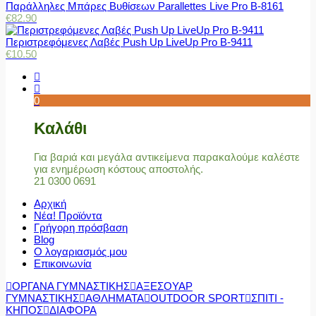
Παράλληλες Μπάρες Βυθίσεων Parallettes Live Pro Β-8161
€
82.90
Περιστρεφόμενες Λαβές Push Up LiveUp Pro Β-9411
€
10.50
0
Καλάθι
Για βαριά και μεγάλα αντικείμενα παρακαλούμε καλέστε
για ενημέρωση κόστους αποστολής.
21 0300 0691
Αρχική
Νέα! Προϊόντα
Γρήγορη πρόσβαση
Blog
Ο λογαριασμός μου
Επικοινωνία
ΟΡΓΑΝΑ ΓΥΜΝΑΣΤΙΚΗΣ
ΑΞΕΣΟΥΑΡ
ΓΥΜΝΑΣΤΙΚΗΣ
ΑΘΛΗΜΑΤΑ
OUTDOOR SPORT
ΣΠΙΤΙ -
ΚΗΠΟΣ
ΔΙΑΦΟΡΑ