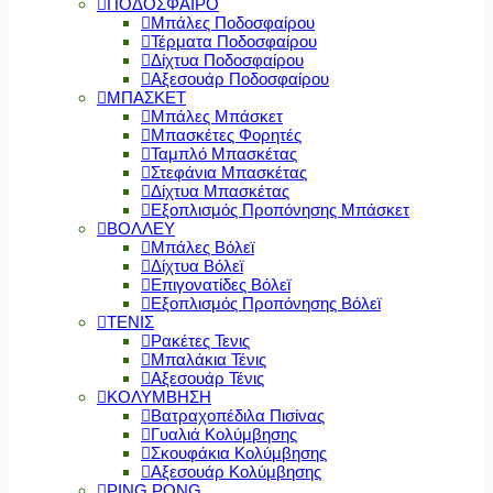
ΠΟΔΟΣΦΑΙΡΟ
Μπάλες Ποδοσφαίρου
Τέρματα Ποδοσφαίρου
Δίχτυα Ποδοσφαίρου
Αξεσουάρ Ποδοσφαίρου
ΜΠΑΣΚΕΤ
Μπάλες Μπάσκετ
Μπασκέτες Φορητές
Ταμπλό Μπασκέτας
Στεφάνια Μπασκέτας
Δίχτυα Μπασκέτας
Εξοπλισμός Προπόνησης Μπάσκετ
ΒΟΛΛΕΥ
Μπάλες Βόλεϊ
Δίχτυα Βόλεϊ
Επιγονατίδες Βόλεϊ
Εξοπλισμός Προπόνησης Βόλεϊ
ΤΕΝΙΣ
Ρακέτες Τενις
Μπαλάκια Τένις
Αξεσουάρ Τένις
ΚΟΛΥΜΒΗΣΗ
Βατραχοπέδιλα Πισίνας
Γυαλιά Κολύμβησης
Σκουφάκια Κολύμβησης
Αξεσουάρ Κολύμβησης
PING PONG