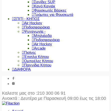
Σανίδες SUP
Κανό Καγιάκ
Φουσκωτές Βάρκες
Τρόμπες για Φουσκωτά
ΣΠΙΤΙ - ΚΗΠΟΣ
Air Hockey
Ποδοσφαιράκια
Ψυχαγωγία -
Μπιλιάρδα
Ποδοσφαιράκια
Air Hockey
Arcade
Πισίνες
Έπιπλα Κήπου
Ομπρέλες Κήπου
Παιχνίδια Κήπου
ΔΙΑΦΟΡΑ
Καλεστε μας στο
:210 300 06 91
Ανοικτά : Δευτέρα με Παρασκευή 09:00 έως τις 18:00