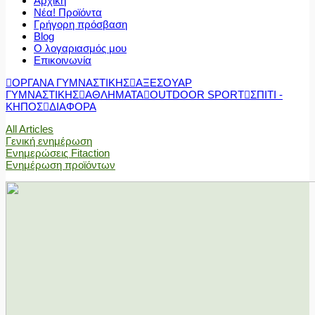
Αρχική
Νέα! Προϊόντα
Γρήγορη πρόσβαση
Blog
Ο λογαριασμός μου
Επικοινωνία
ΟΡΓΑΝΑ ΓΥΜΝΑΣΤΙΚΗΣ
ΑΞΕΣΟΥΑΡ
ΓΥΜΝΑΣΤΙΚΗΣ
ΑΘΛΗΜΑΤΑ
OUTDOOR SPORT
ΣΠΙΤΙ -
ΚΗΠΟΣ
ΔΙΑΦΟΡΑ
All Articles
Γενική ενημέρωση
Ενημερώσεις Fitaction
Ενημέρωση προϊόντων