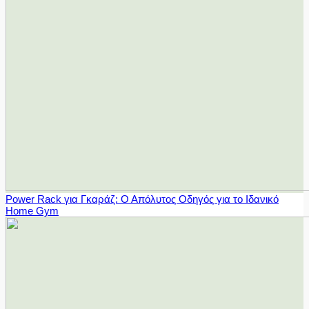
Power Rack για Γκαράζ: Ο Απόλυτος Οδηγός για το Ιδανικό
Home Gym