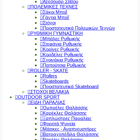
Αξεσουάρ Στίβου
ΠΟΛΕΜΙΚΕΣ ΤΕΧΝΕΣ
Σάκοι Μποξ
Γάντια Μποξ
Στόχοι
Προστατευτικά Πολεμικών Τεχνών
ΡΥΘΜΙΚΗ ΓΥΜΝΑΣΤΙΚΗ
Μπάλες Ρυθμικής
Στεφάνια Ρυθμικής
Κορίνες Ρυθμικής
Κορδέλες Ρυθμικής
Σχοινάκια Ρυθμικής
Παπούτσια Ρυθμικής
ROLLER - SKATE
Rollers
Skateboards
Προστατευτικά Skateboard
ΣΤΟΧΟΙ ΒΕΛΑΚΙΑ
OUTDOOR SPORT
ΕΙΔΗ ΠΑΡΑΛΙΑΣ
Ομπρέλες Θαλάσσης
Καρέκλες Θαλάσσης
Ξαπλώστρες Παραλίας
Φορητά Ψυγεία
Μάσκες - Αναπνευστήρες
Βατραχοπέδιλα Θαλάσσης
Ρακέτες Θαλάσσης