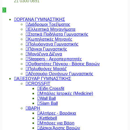
21 0300 0691
ΟΡΓΑΝΑ ΓΥΜΝΑΣΤΙΚΗΣ
Διάδρομοι Τρεξίματος
Ελλειπτικά Μηχανήματα
Στατικά Ποδήλατα Γυμναστικής
Κωπηλατικές Μηχανές
Πολυόργανα Γυμναστικής
Πάγκοι Γυμναστικής
Μονόζυγα Δίζυγα
Steppers - Αεροπερπατητές
Ορθοστάτες Πάγκου - Βάσεις Βαρών
Πολυθρόνες Μασάζ
Αξεσουάρ Οργάνων Γυμναστικής
ΑΞΕΣΟΥΑΡ ΓΥΜΝΑΣΤΙΚΗΣ
CROSSFIT
Είδη Crossfit
Μπάλες Ιατρικές (Medicine)
Wall Ball
Slam Ball
ΒΑΡΗ
Αλτήρες - Βαράκια
Kettlebell
Μπάρες για Βάρη
Δίσκοι Άρσης Βαρών