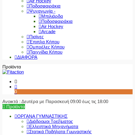
Air Hockey
Ποδοσφαιράκια
Ψυχαγωγία -
Μπιλιάρδα
Ποδοσφαιράκια
Air Hockey
Arcade
Πισίνες
Έπιπλα Κήπου
Ομπρέλες Κήπου
Παιχνίδια Κήπου
ΔΙΑΦΟΡΑ
Προϊόντα
0
Ανοικτά : Δευτέρα με Παρασκευή 09:00 έως τις 18:00
Προϊόντα
ΟΡΓΑΝΑ ΓΥΜΝΑΣΤΙΚΗΣ
Διάδρομοι Τρεξίματος
Ελλειπτικά Μηχανήματα
Στατικά Ποδήλατα Γυμναστικής