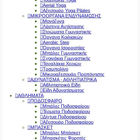
Aerial Yoga
Αξεσουάρ Yoga Pilates
ΜΙΚΡΟΟΡΓΑΝΑ ΕΝΔΥΝΑΜΩΣΗΣ
Μονόζυγα
Λάστιχα Αντίστασης
Στρώματα Γυμναστικής
Όργανα Κοιλιακών
Aerobic Step
Όργανα Ισορροπίας
Μπάλες Γυμναστικής
Σχοινάκια Γυμναστικής
Ταναλάκια Χεριών
Τραμπολίνο
Μικροαξεσουάρ Προπόνησης
ΑΔΥΝΑΤΙΣΜΑ - ΑΘΛΗΤΙΑΤΡΙΚΑ
Αθλητιατρικά Είδη
Είδη Αδυνατίσματος
ΑΘΛΗΜΑΤΑ
ΠΟΔΟΣΦΑΙΡΟ
Μπάλες Ποδοσφαίρου
Τέρματα Ποδοσφαίρου
Δίχτυα Ποδοσφαίρου
Αξεσουάρ Ποδοσφαίρου
ΜΠΑΣΚΕΤ
Μπάλες Μπάσκετ
Μπασκέτες Φορητές