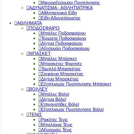
Μικροαξεσουάρ Προπόνησης
ΑΔΥΝΑΤΙΣΜΑ - ΑΘΛΗΤΙΑΤΡΙΚΑ
Αθλητιατρικά Είδη
Είδη Αδυνατίσματος
ΑΘΛΗΜΑΤΑ
ΠΟΔΟΣΦΑΙΡΟ
Μπάλες Ποδοσφαίρου
Τέρματα Ποδοσφαίρου
Δίχτυα Ποδοσφαίρου
Αξεσουάρ Ποδοσφαίρου
ΜΠΑΣΚΕΤ
Μπάλες Μπάσκετ
Μπασκέτες Φορητές
Ταμπλό Μπασκέτας
Στεφάνια Μπασκέτας
Δίχτυα Μπασκέτας
Εξοπλισμός Προπόνησης Μπάσκετ
ΒΟΛΛΕΥ
Μπάλες Βόλεϊ
Δίχτυα Βόλεϊ
Επιγονατίδες Βόλεϊ
Εξοπλισμός Προπόνησης Βόλεϊ
ΤΕΝΙΣ
Ρακέτες Τενις
Μπαλάκια Τένις
Αξεσουάρ Τένις