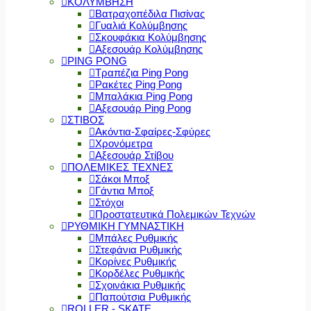
ΚΟΛΥΜΒΗΣΗ
Βατραχοπέδιλα Πισίνας
Γυαλιά Κολύμβησης
Σκουφάκια Κολύμβησης
Αξεσουάρ Κολύμβησης
PING PONG
Τραπέζια Ping Pong
Ρακέτες Ping Pong
Μπαλάκια Ping Pong
Αξεσουάρ Ping Pong
ΣΤΙΒΟΣ
Ακόντια-Σφαίρες-Σφύρες
Χρονόμετρα
Αξεσουάρ Στίβου
ΠΟΛΕΜΙΚΕΣ ΤΕΧΝΕΣ
Σάκοι Μποξ
Γάντια Μποξ
Στόχοι
Προστατευτικά Πολεμικών Τεχνών
ΡΥΘΜΙΚΗ ΓΥΜΝΑΣΤΙΚΗ
Μπάλες Ρυθμικής
Στεφάνια Ρυθμικής
Κορίνες Ρυθμικής
Κορδέλες Ρυθμικής
Σχοινάκια Ρυθμικής
Παπούτσια Ρυθμικής
ROLLER - SKATE