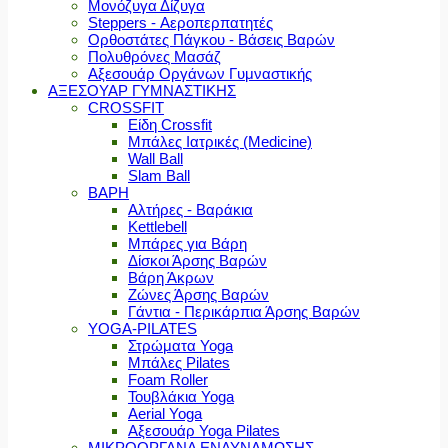
Μονόζυγα Δίζυγα
Steppers - Αεροπερπατητές
Ορθοστάτες Πάγκου - Βάσεις Βαρών
Πολυθρόνες Μασάζ
Αξεσουάρ Οργάνων Γυμναστικής
ΑΞΕΣΟΥΑΡ ΓΥΜΝΑΣΤΙΚΗΣ
CROSSFIT
Είδη Crossfit
Μπάλες Ιατρικές (Medicine)
Wall Ball
Slam Ball
ΒΑΡΗ
Αλτήρες - Βαράκια
Kettlebell
Μπάρες για Βάρη
Δίσκοι Άρσης Βαρών
Βάρη Άκρων
Ζώνες Άρσης Βαρών
Γάντια - Περικάρπια Άρσης Βαρών
YOGA-PILATES
Στρώματα Yoga
Μπάλες Pilates
Foam Roller
Τουβλάκια Yoga
Aerial Yoga
Αξεσουάρ Yoga Pilates
ΜΙΚΡΟΟΡΓΑΝΑ ΕΝΔΥΝΑΜΩΣΗΣ