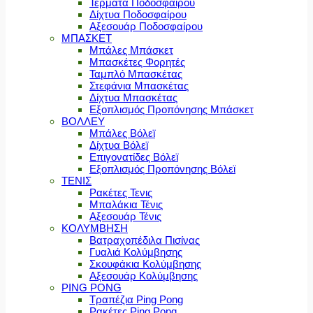
Τέρματα Ποδοσφαίρου
Δίχτυα Ποδοσφαίρου
Αξεσουάρ Ποδοσφαίρου
ΜΠΑΣΚΕΤ
Μπάλες Μπάσκετ
Μπασκέτες Φορητές
Ταμπλό Μπασκέτας
Στεφάνια Μπασκέτας
Δίχτυα Μπασκέτας
Εξοπλισμός Προπόνησης Μπάσκετ
ΒΟΛΛΕΥ
Μπάλες Βόλεϊ
Δίχτυα Βόλεϊ
Επιγονατίδες Βόλεϊ
Εξοπλισμός Προπόνησης Βόλεϊ
ΤΕΝΙΣ
Ρακέτες Τενις
Μπαλάκια Τένις
Αξεσουάρ Τένις
ΚΟΛΥΜΒΗΣΗ
Βατραχοπέδιλα Πισίνας
Γυαλιά Κολύμβησης
Σκουφάκια Κολύμβησης
Αξεσουάρ Κολύμβησης
PING PONG
Τραπέζια Ping Pong
Ρακέτες Ping Pong