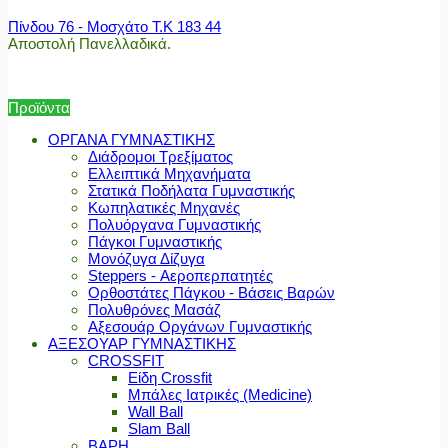
Πίνδου 76 - Μοσχάτο Τ.Κ 183 44
Αποστολή Πανελλαδικά.
Προϊόντα
ΟΡΓΑΝΑ ΓΥΜΝΑΣΤΙΚΗΣ
Διάδρομοι Τρεξίματος
Ελλειπτικά Μηχανήματα
Στατικά Ποδήλατα Γυμναστικής
Κωπηλατικές Μηχανές
Πολυόργανα Γυμναστικής
Πάγκοι Γυμναστικής
Μονόζυγα Δίζυγα
Steppers - Αεροπερπατητές
Ορθοστάτες Πάγκου - Βάσεις Βαρών
Πολυθρόνες Μασάζ
Αξεσουάρ Οργάνων Γυμναστικής
ΑΞΕΣΟΥΑΡ ΓΥΜΝΑΣΤΙΚΗΣ
CROSSFIT
Είδη Crossfit
Μπάλες Ιατρικές (Medicine)
Wall Ball
Slam Ball
ΒΑΡΗ