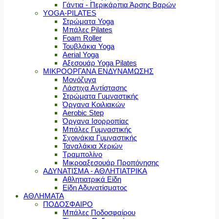
Γάντια - Περικάρπια Άρσης Βαρών
YOGA-PILATES
Στρώματα Yoga
Μπάλες Pilates
Foam Roller
Τουβλάκια Yoga
Aerial Yoga
Αξεσουάρ Yoga Pilates
ΜΙΚΡΟΟΡΓΑΝΑ ΕΝΔΥΝΑΜΩΣΗΣ
Μονόζυγα
Λάστιχα Αντίστασης
Στρώματα Γυμναστικής
Όργανα Κοιλιακών
Aerobic Step
Όργανα Ισορροπίας
Μπάλες Γυμναστικής
Σχοινάκια Γυμναστικής
Ταναλάκια Χεριών
Τραμπολίνο
Μικροαξεσουάρ Προπόνησης
ΑΔΥΝΑΤΙΣΜΑ - ΑΘΛΗΤΙΑΤΡΙΚΑ
Αθλητιατρικά Είδη
Είδη Αδυνατίσματος
ΑΘΛΗΜΑΤΑ
ΠΟΔΟΣΦΑΙΡΟ
Μπάλες Ποδοσφαίρου