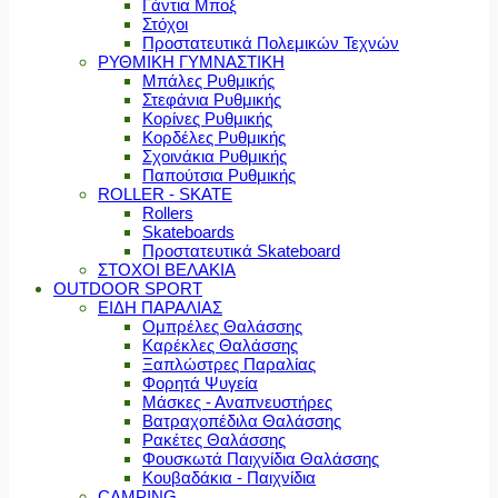
Γάντια Μποξ
Στόχοι
Προστατευτικά Πολεμικών Τεχνών
ΡΥΘΜΙΚΗ ΓΥΜΝΑΣΤΙΚΗ
Μπάλες Ρυθμικής
Στεφάνια Ρυθμικής
Κορίνες Ρυθμικής
Κορδέλες Ρυθμικής
Σχοινάκια Ρυθμικής
Παπούτσια Ρυθμικής
ROLLER - SKATE
Rollers
Skateboards
Προστατευτικά Skateboard
ΣΤΟΧΟΙ ΒΕΛΑΚΙΑ
OUTDOOR SPORT
ΕΙΔΗ ΠΑΡΑΛΙΑΣ
Ομπρέλες Θαλάσσης
Καρέκλες Θαλάσσης
Ξαπλώστρες Παραλίας
Φορητά Ψυγεία
Μάσκες - Αναπνευστήρες
Βατραχοπέδιλα Θαλάσσης
Ρακέτες Θαλάσσης
Φουσκωτά Παιχνίδια Θαλάσσης
Κουβαδάκια - Παιχνίδια
CAMPING