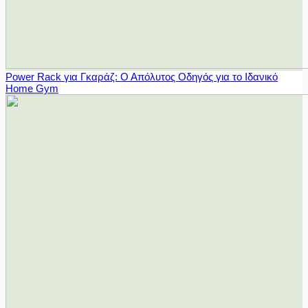
Power Rack για Γκαράζ: Ο Απόλυτος Οδηγός για το Ιδανικό
Home Gym