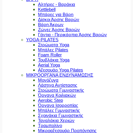
Αλτήρες - Βαράκια
Kettlebell
Μπάρες για Βάρη
Δίσκοι Άρσης Βαρών
Βάρη Άκρων
Ζώνες Άρσης Βαρών
Γάντια - Περικάρπια Άρσης Βαρών
YOGA-PILATES
Στρώματα Yoga
Μπάλες Pilates
Foam Roller
Τουβλάκια Yoga
Aerial Yoga
Αξεσουάρ Yoga Pilates
ΜΙΚΡΟΟΡΓΑΝΑ ΕΝΔΥΝΑΜΩΣΗΣ
Μονόζυγα
Λάστιχα Αντίστασης
Στρώματα Γυμναστικής
Όργανα Κοιλιακών
Aerobic Step
Όργανα Ισορροπίας
Μπάλες Γυμναστικής
Σχοινάκια Γυμναστικής
Ταναλάκια Χεριών
Τραμπολίνο
Μικροαξεσουάρ Προπόνησης