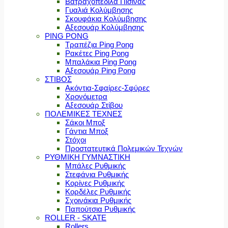
Βατραχοπέδιλα Πισίνας
Γυαλιά Κολύμβησης
Σκουφάκια Κολύμβησης
Αξεσουάρ Κολύμβησης
PING PONG
Τραπέζια Ping Pong
Ρακέτες Ping Pong
Μπαλάκια Ping Pong
Αξεσουάρ Ping Pong
ΣΤΙΒΟΣ
Ακόντια-Σφαίρες-Σφύρες
Χρονόμετρα
Αξεσουάρ Στίβου
ΠΟΛΕΜΙΚΕΣ ΤΕΧΝΕΣ
Σάκοι Μποξ
Γάντια Μποξ
Στόχοι
Προστατευτικά Πολεμικών Τεχνών
ΡΥΘΜΙΚΗ ΓΥΜΝΑΣΤΙΚΗ
Μπάλες Ρυθμικής
Στεφάνια Ρυθμικής
Κορίνες Ρυθμικής
Κορδέλες Ρυθμικής
Σχοινάκια Ρυθμικής
Παπούτσια Ρυθμικής
ROLLER - SKATE
Rollers