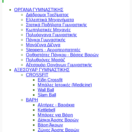
ΟΡΓΑΝΑ ΓΥΜΝΑΣΤΙΚΗΣ
Διάδρομοι Τρεξίματος
Ελλειπτικά Μηχανήματα
Στατικά Ποδήλατα Γυμναστικής
Κωπηλατικές Μηχανές
Πολυόργανα Γυμναστικής
Πάγκοι Γυμναστικής
Μονόζυγα Δίζυγα
Steppers - Αεροπερπατητές
Ορθοστάτες Πάγκου - Βάσεις Βαρών
Πολυθρόνες Μασάζ
Αξεσουάρ Οργάνων Γυμναστικής
ΑΞΕΣΟΥΑΡ ΓΥΜΝΑΣΤΙΚΗΣ
CROSSFIT
Είδη Crossfit
Μπάλες Ιατρικές (Medicine)
Wall Ball
Slam Ball
ΒΑΡΗ
Αλτήρες - Βαράκια
Kettlebell
Μπάρες για Βάρη
Δίσκοι Άρσης Βαρών
Βάρη Άκρων
Ζώνες Άρσης Βαρών