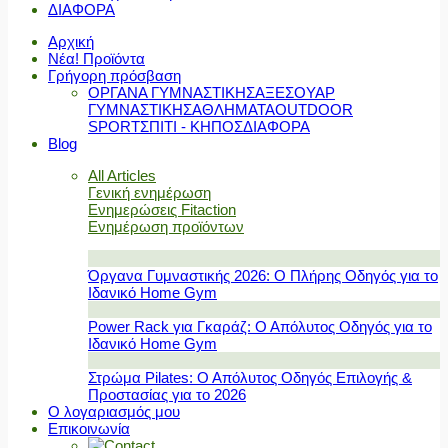
ΔΙΑΦΟΡΑ
Αρχική
Νέα! Προϊόντα
Γρήγορη πρόσβαση
ΟΡΓΑΝΑ ΓΥΜΝΑΣΤΙΚΗΣ
ΑΞΕΣΟΥΑΡ
ΓΥΜΝΑΣΤΙΚΗΣ
ΑΘΛΗΜΑΤΑ
OUTDOOR
SPORT
ΣΠΙΤΙ - ΚΗΠΟΣ
ΔΙΑΦΟΡΑ
Blog
All Articles
Γενική ενημέρωση
Ενημερώσεις Fitaction
Ενημέρωση προϊόντων
Όργανα Γυμναστικής 2026: Ο Πλήρης Οδηγός για το
Ιδανικό Home Gym
Power Rack για Γκαράζ: Ο Απόλυτος Οδηγός για το
Ιδανικό Home Gym
Στρώμα Pilates: Ο Απόλυτος Οδηγός Επιλογής &
Προστασίας για το 2026
Ο λογαριασμός μου
Επικοινωνία