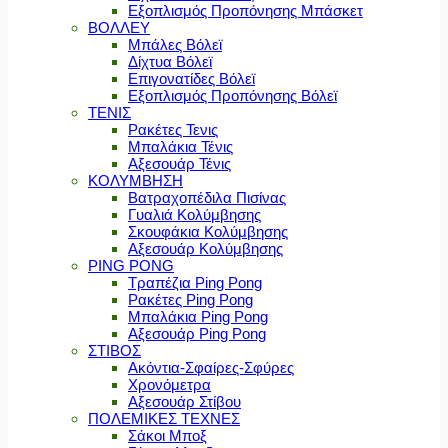
Εξοπλισμός Προπόνησης Μπάσκετ
ΒΟΛΛΕΥ
Μπάλες Βόλεϊ
Δίχτυα Βόλεϊ
Επιγονατίδες Βόλεϊ
Εξοπλισμός Προπόνησης Βόλεϊ
ΤΕΝΙΣ
Ρακέτες Τενις
Μπαλάκια Τένις
Αξεσουάρ Τένις
ΚΟΛΥΜΒΗΣΗ
Βατραχοπέδιλα Πισίνας
Γυαλιά Κολύμβησης
Σκουφάκια Κολύμβησης
Αξεσουάρ Κολύμβησης
PING PONG
Τραπέζια Ping Pong
Ρακέτες Ping Pong
Μπαλάκια Ping Pong
Αξεσουάρ Ping Pong
ΣΤΙΒΟΣ
Ακόντια-Σφαίρες-Σφύρες
Χρονόμετρα
Αξεσουάρ Στίβου
ΠΟΛΕΜΙΚΕΣ ΤΕΧΝΕΣ
Σάκοι Μποξ