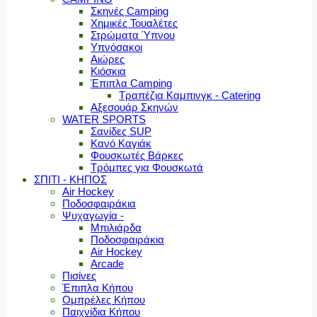
Σκηνές Camping
Χημικές Τουαλέτες
Στρώματα Ύπνου
Υπνόσακοι
Αιώρες
Κιόσκια
Έπιπλα Camping
Τραπέζια Καμπινγκ - Catering
Αξεσουάρ Σκηνών
WATER SPORTS
Σανίδες SUP
Κανό Καγιάκ
Φουσκωτές Βάρκες
Τρόμπες για Φουσκωτά
ΣΠΙΤΙ - ΚΗΠΟΣ
Air Hockey
Ποδοσφαιράκια
Ψυχαγωγία -
Μπιλιάρδα
Ποδοσφαιράκια
Air Hockey
Arcade
Πισίνες
Έπιπλα Κήπου
Ομπρέλες Κήπου
Παιχνίδια Κήπου