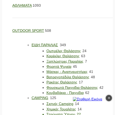
ΑΘΛΗΜΑΤΑ
1093
OUTDOOR SPORT
508
ΕΙΔΗ ΠΑΡΑΛΙΑΣ
349
Ομπρέλες Θαλάσσης
24
Καρέκλες Θαλάσσης
63
Ξαπλώστρες Παραλίας
7
Φορητά Ψυγεία
45
Μάσκες - Αναπνευστήρες
41
Βατραχοπέδιλα Θαλάσσης
48
Ρακέτες Θαλάσσης
17
Φουσκωτά Παιχνίδια Θαλάσσης
42
Κουβαδάκια - Παιχνίδια
62
×
CAMPING
125
Σκηνές Camping
14
Χημικές Τουαλέτες
14
Στρώματα Ύπνου
22