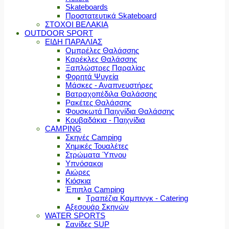
Skateboards
Προστατευτικά Skateboard
ΣΤΟΧΟΙ ΒΕΛΑΚΙΑ
OUTDOOR SPORT
ΕΙΔΗ ΠΑΡΑΛΙΑΣ
Ομπρέλες Θαλάσσης
Καρέκλες Θαλάσσης
Ξαπλώστρες Παραλίας
Φορητά Ψυγεία
Μάσκες - Αναπνευστήρες
Βατραχοπέδιλα Θαλάσσης
Ρακέτες Θαλάσσης
Φουσκωτά Παιχνίδια Θαλάσσης
Κουβαδάκια - Παιχνίδια
CAMPING
Σκηνές Camping
Χημικές Τουαλέτες
Στρώματα Ύπνου
Υπνόσακοι
Αιώρες
Κιόσκια
Έπιπλα Camping
Τραπέζια Καμπινγκ - Catering
Αξεσουάρ Σκηνών
WATER SPORTS
Σανίδες SUP