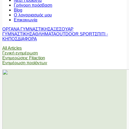
Νέα! Προϊόντα
Γρήγορη πρόσβαση
Blog
Ο λογαριασμός μου
Επικοινωνία
ΟΡΓΑΝΑ ΓΥΜΝΑΣΤΙΚΗΣ
ΑΞΕΣΟΥΑΡ
ΓΥΜΝΑΣΤΙΚΗΣ
ΑΘΛΗΜΑΤΑ
OUTDOOR SPORT
ΣΠΙΤΙ -
ΚΗΠΟΣ
ΔΙΑΦΟΡΑ
All Articles
Γενική ενημέρωση
Ενημερώσεις Fitaction
Ενημέρωση προϊόντων