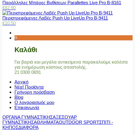
Παράλληλες Μπάρες Βυθίσεων Parallettes Live Pro Β-8161
€
82.90
Περιστρεφόμενες Λαβές Push Up LiveUp Pro Β-9411
€
10.50
0
Καλάθι
Για βαριά και μεγάλα αντικείμενα παρακαλούμε καλέστε
για ενημέρωση κόστους αποστολής.
21 0300 0691
Αρχική
Νέα! Προϊόντα
Γρήγορη πρόσβαση
Blog
Ο λογαριασμός μου
Επικοινωνία
ΟΡΓΑΝΑ ΓΥΜΝΑΣΤΙΚΗΣ
ΑΞΕΣΟΥΑΡ
ΓΥΜΝΑΣΤΙΚΗΣ
ΑΘΛΗΜΑΤΑ
OUTDOOR SPORT
ΣΠΙΤΙ -
ΚΗΠΟΣ
ΔΙΑΦΟΡΑ