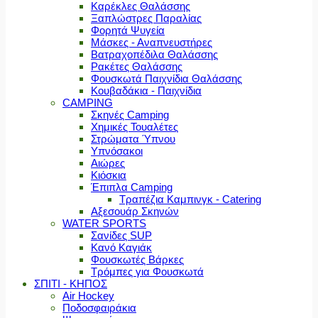
Καρέκλες Θαλάσσης
Ξαπλώστρες Παραλίας
Φορητά Ψυγεία
Μάσκες - Αναπνευστήρες
Βατραχοπέδιλα Θαλάσσης
Ρακέτες Θαλάσσης
Φουσκωτά Παιχνίδια Θαλάσσης
Κουβαδάκια - Παιχνίδια
CAMPING
Σκηνές Camping
Χημικές Τουαλέτες
Στρώματα Ύπνου
Υπνόσακοι
Αιώρες
Κιόσκια
Έπιπλα Camping
Τραπέζια Καμπινγκ - Catering
Αξεσουάρ Σκηνών
WATER SPORTS
Σανίδες SUP
Κανό Καγιάκ
Φουσκωτές Βάρκες
Τρόμπες για Φουσκωτά
ΣΠΙΤΙ - ΚΗΠΟΣ
Air Hockey
Ποδοσφαιράκια