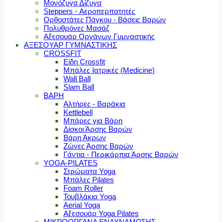
Μονόζυγα Δίζυγα
Steppers - Αεροπερπατητές
Ορθοστάτες Πάγκου - Βάσεις Βαρών
Πολυθρόνες Μασάζ
Αξεσουάρ Οργάνων Γυμναστικής
ΑΞΕΣΟΥΑΡ ΓΥΜΝΑΣΤΙΚΗΣ
CROSSFIT
Είδη Crossfit
Μπάλες Ιατρικές (Medicine)
Wall Ball
Slam Ball
ΒΑΡΗ
Αλτήρες - Βαράκια
Kettlebell
Μπάρες για Βάρη
Δίσκοι Άρσης Βαρών
Βάρη Άκρων
Ζώνες Άρσης Βαρών
Γάντια - Περικάρπια Άρσης Βαρών
YOGA-PILATES
Στρώματα Yoga
Μπάλες Pilates
Foam Roller
Τουβλάκια Yoga
Aerial Yoga
Αξεσουάρ Yoga Pilates
ΜΙΚΡΟΟΡΓΑΝΑ ΕΝΔΥΝΑΜΩΣΗΣ