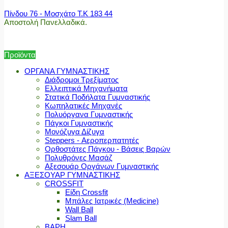
Πίνδου 76 - Μοσχάτο Τ.Κ 183 44
Αποστολή Πανελλαδικά.
Προϊόντα
ΟΡΓΑΝΑ ΓΥΜΝΑΣΤΙΚΗΣ
Διάδρομοι Τρεξίματος
Ελλειπτικά Μηχανήματα
Στατικά Ποδήλατα Γυμναστικής
Κωπηλατικές Μηχανές
Πολυόργανα Γυμναστικής
Πάγκοι Γυμναστικής
Μονόζυγα Δίζυγα
Steppers - Αεροπερπατητές
Ορθοστάτες Πάγκου - Βάσεις Βαρών
Πολυθρόνες Μασάζ
Αξεσουάρ Οργάνων Γυμναστικής
ΑΞΕΣΟΥΑΡ ΓΥΜΝΑΣΤΙΚΗΣ
CROSSFIT
Είδη Crossfit
Μπάλες Ιατρικές (Medicine)
Wall Ball
Slam Ball
ΒΑΡΗ