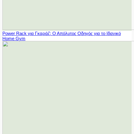
Power Rack για Γκαράζ: Ο Απόλυτος Οδηγός για το Ιδανικό
Home Gym