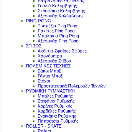
Βατραχοπέδιλα Πισίνας
Γυαλιά Κολύμβησης
Σκουφάκια Κολύμβησης
Αξεσουάρ Κολύμβησης
PING PONG
Τραπέζια Ping Pong
Ρακέτες Ping Pong
Μπαλάκια Ping Pong
Αξεσουάρ Ping Pong
ΣΤΙΒΟΣ
Ακόντια-Σφαίρες-Σφύρες
Χρονόμετρα
Αξεσουάρ Στίβου
ΠΟΛΕΜΙΚΕΣ ΤΕΧΝΕΣ
Σάκοι Μποξ
Γάντια Μποξ
Στόχοι
Προστατευτικά Πολεμικών Τεχνών
ΡΥΘΜΙΚΗ ΓΥΜΝΑΣΤΙΚΗ
Μπάλες Ρυθμικής
Στεφάνια Ρυθμικής
Κορίνες Ρυθμικής
Κορδέλες Ρυθμικής
Σχοινάκια Ρυθμικής
Παπούτσια Ρυθμικής
ROLLER - SKATE
Rollers