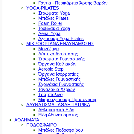
Γάντια - Περικάρπια Άρσης Βαρών
YOGA-PILATES
Στρώματα Yoga
Μπάλες Pilates
Foam Roller
Τουβλάκια Yoga
Aerial Yoga
Αξεσουάρ Yoga Pilates
ΜΙΚΡΟΟΡΓΑΝΑ ΕΝΔΥΝΑΜΩΣΗΣ
Μονόζυγα
Λάστιχα Αντίστασης
Στρώματα Γυμναστικής
Όργανα Κοιλιακών
Aerobic Step
Όργανα Ισορροπίας
Μπάλες Γυμναστικής
Σχοινάκια Γυμναστικής
Ταναλάκια Χεριών
Τραμπολίνο
Μικροαξεσουάρ Προπόνησης
ΑΔΥΝΑΤΙΣΜΑ - ΑΘΛΗΤΙΑΤΡΙΚΑ
Αθλητιατρικά Είδη
Είδη Αδυνατίσματος
ΑΘΛΗΜΑΤΑ
ΠΟΔΟΣΦΑΙΡΟ
Μπάλες Ποδοσφαίρου