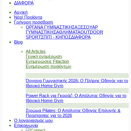
ΔΙΑΦΟΡΑ
Αρχική
Νέα! Προϊόντα
Γρήγορη πρόσβαση
ΟΡΓΑΝΑ ΓΥΜΝΑΣΤΙΚΗΣ
ΑΞΕΣΟΥΑΡ
ΓΥΜΝΑΣΤΙΚΗΣ
ΑΘΛΗΜΑΤΑ
OUTDOOR
SPORT
ΣΠΙΤΙ - ΚΗΠΟΣ
ΔΙΑΦΟΡΑ
Blog
All Articles
Γενική ενημέρωση
Ενημερώσεις Fitaction
Ενημέρωση προϊόντων
Όργανα Γυμναστικής 2026: Ο Πλήρης Οδηγός για το
Ιδανικό Home Gym
Power Rack για Γκαράζ: Ο Απόλυτος Οδηγός για το
Ιδανικό Home Gym
Στρώμα Pilates: Ο Απόλυτος Οδηγός Επιλογής &
Προστασίας για το 2026
Ο λογαριασμός μου
Επικοινωνία