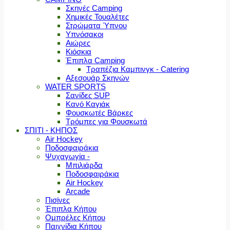
Σκηνές Camping
Χημικές Τουαλέτες
Στρώματα Ύπνου
Υπνόσακοι
Αιώρες
Κιόσκια
Έπιπλα Camping
Τραπέζια Καμπινγκ - Catering
Αξεσουάρ Σκηνών
WATER SPORTS
Σανίδες SUP
Κανό Καγιάκ
Φουσκωτές Βάρκες
Τρόμπες για Φουσκωτά
ΣΠΙΤΙ - ΚΗΠΟΣ
Air Hockey
Ποδοσφαιράκια
Ψυχαγωγία -
Μπιλιάρδα
Ποδοσφαιράκια
Air Hockey
Arcade
Πισίνες
Έπιπλα Κήπου
Ομπρέλες Κήπου
Παιχνίδια Κήπου