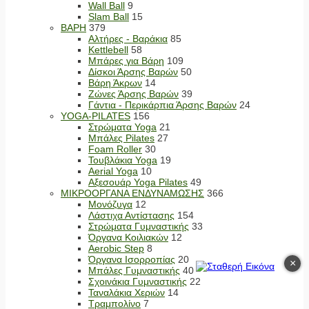
Wall Ball
9
Slam Ball
15
ΒΑΡΗ
379
Αλτήρες - Βαράκια
85
Kettlebell
58
Μπάρες για Βάρη
109
Δίσκοι Άρσης Βαρών
50
Βάρη Άκρων
14
Ζώνες Άρσης Βαρών
39
Γάντια - Περικάρπια Άρσης Βαρών
24
YOGA-PILATES
156
Στρώματα Yoga
21
Μπάλες Pilates
27
Foam Roller
30
Τουβλάκια Yoga
19
Aerial Yoga
10
Αξεσουάρ Yoga Pilates
49
ΜΙΚΡΟΟΡΓΑΝΑ ΕΝΔΥΝΑΜΩΣΗΣ
366
Μονόζυγα
12
Λάστιχα Αντίστασης
154
Στρώματα Γυμναστικής
33
Όργανα Κοιλιακών
12
Aerobic Step
8
Όργανα Ισορροπίας
20
×
Μπάλες Γυμναστικής
40
Σχοινάκια Γυμναστικής
22
Ταναλάκια Χεριών
14
Τραμπολίνο
7