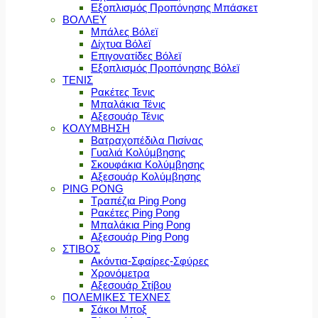
Εξοπλισμός Προπόνησης Μπάσκετ
ΒΟΛΛΕΥ
Μπάλες Βόλεϊ
Δίχτυα Βόλεϊ
Επιγονατίδες Βόλεϊ
Εξοπλισμός Προπόνησης Βόλεϊ
ΤΕΝΙΣ
Ρακέτες Τενις
Μπαλάκια Τένις
Αξεσουάρ Τένις
ΚΟΛΥΜΒΗΣΗ
Βατραχοπέδιλα Πισίνας
Γυαλιά Κολύμβησης
Σκουφάκια Κολύμβησης
Αξεσουάρ Κολύμβησης
PING PONG
Τραπέζια Ping Pong
Ρακέτες Ping Pong
Μπαλάκια Ping Pong
Αξεσουάρ Ping Pong
ΣΤΙΒΟΣ
Ακόντια-Σφαίρες-Σφύρες
Χρονόμετρα
Αξεσουάρ Στίβου
ΠΟΛΕΜΙΚΕΣ ΤΕΧΝΕΣ
Σάκοι Μποξ