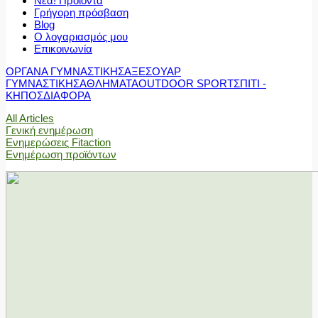
Νέα! Προϊόντα
Γρήγορη πρόσβαση
Blog
Ο λογαριασμός μου
Επικοινωνία
ΟΡΓΑΝΑ ΓΥΜΝΑΣΤΙΚΗΣ
ΑΞΕΣΟΥΑΡ
ΓΥΜΝΑΣΤΙΚΗΣ
ΑΘΛΗΜΑΤΑ
OUTDOOR SPORT
ΣΠΙΤΙ -
ΚΗΠΟΣ
ΔΙΑΦΟΡΑ
All Articles
Γενική ενημέρωση
Ενημερώσεις Fitaction
Ενημέρωση προϊόντων