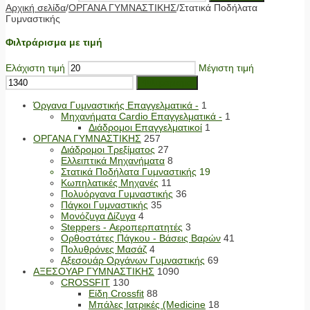
Αρχική σελίδα
/
ΟΡΓΑΝΑ ΓΥΜΝΑΣΤΙΚΗΣ
/
Στατικά Ποδήλατα
Γυμναστικής
Φιλτράρισμα με τιμή
Ελάχιστη τιμή
Μέγιστη τιμή
Φιλτράρισμα
Όργανα Γυμναστικής Επαγγελματικά -
1
Μηχανήματα Cardio Επαγγελματικά -
1
Διάδρομοι Επαγγελματικοί
1
ΟΡΓΑΝΑ ΓΥΜΝΑΣΤΙΚΗΣ
257
Διάδρομοι Τρεξίματος
27
Ελλειπτικά Μηχανήματα
8
Στατικά Ποδήλατα Γυμναστικής
19
Κωπηλατικές Μηχανές
11
Πολυόργανα Γυμναστικής
36
Πάγκοι Γυμναστικής
35
Μονόζυγα Δίζυγα
4
Steppers - Αεροπερπατητές
3
Ορθοστάτες Πάγκου - Βάσεις Βαρών
41
Πολυθρόνες Μασάζ
4
Αξεσουάρ Οργάνων Γυμναστικής
69
ΑΞΕΣΟΥΑΡ ΓΥΜΝΑΣΤΙΚΗΣ
1090
CROSSFIT
130
Είδη Crossfit
88
Μπάλες Ιατρικές (Medicine
18