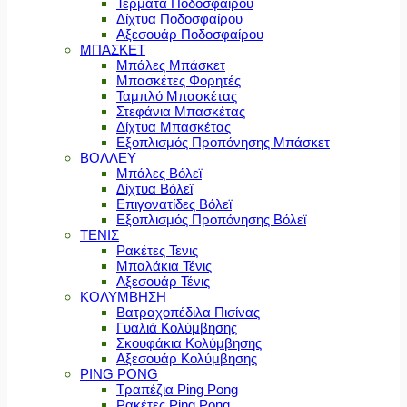
Τέρματα Ποδοσφαίρου
Δίχτυα Ποδοσφαίρου
Αξεσουάρ Ποδοσφαίρου
ΜΠΑΣΚΕΤ
Μπάλες Μπάσκετ
Μπασκέτες Φορητές
Ταμπλό Μπασκέτας
Στεφάνια Μπασκέτας
Δίχτυα Μπασκέτας
Εξοπλισμός Προπόνησης Μπάσκετ
ΒΟΛΛΕΥ
Μπάλες Βόλεϊ
Δίχτυα Βόλεϊ
Επιγονατίδες Βόλεϊ
Εξοπλισμός Προπόνησης Βόλεϊ
ΤΕΝΙΣ
Ρακέτες Τενις
Μπαλάκια Τένις
Αξεσουάρ Τένις
ΚΟΛΥΜΒΗΣΗ
Βατραχοπέδιλα Πισίνας
Γυαλιά Κολύμβησης
Σκουφάκια Κολύμβησης
Αξεσουάρ Κολύμβησης
PING PONG
Τραπέζια Ping Pong
Ρακέτες Ping Pong