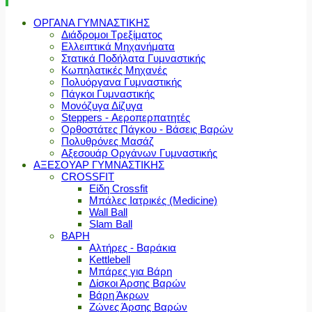
ΟΡΓΑΝΑ ΓΥΜΝΑΣΤΙΚΗΣ
Διάδρομοι Τρεξίματος
Ελλειπτικά Μηχανήματα
Στατικά Ποδήλατα Γυμναστικής
Κωπηλατικές Μηχανές
Πολυόργανα Γυμναστικής
Πάγκοι Γυμναστικής
Μονόζυγα Δίζυγα
Steppers - Αεροπερπατητές
Ορθοστάτες Πάγκου - Βάσεις Βαρών
Πολυθρόνες Μασάζ
Αξεσουάρ Οργάνων Γυμναστικής
ΑΞΕΣΟΥΑΡ ΓΥΜΝΑΣΤΙΚΗΣ
CROSSFIT
Είδη Crossfit
Μπάλες Ιατρικές (Medicine)
Wall Ball
Slam Ball
ΒΑΡΗ
Αλτήρες - Βαράκια
Kettlebell
Μπάρες για Βάρη
Δίσκοι Άρσης Βαρών
Βάρη Άκρων
Ζώνες Άρσης Βαρών