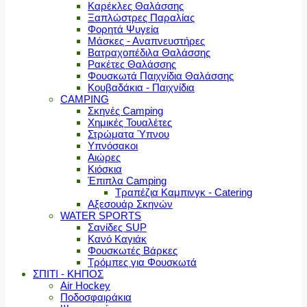
Καρέκλες Θαλάσσης
Ξαπλώστρες Παραλίας
Φορητά Ψυγεία
Μάσκες - Αναπνευστήρες
Βατραχοπέδιλα Θαλάσσης
Ρακέτες Θαλάσσης
Φουσκωτά Παιχνίδια Θαλάσσης
Κουβαδάκια - Παιχνίδια
CAMPING
Σκηνές Camping
Χημικές Τουαλέτες
Στρώματα Ύπνου
Υπνόσακοι
Αιώρες
Κιόσκια
Έπιπλα Camping
Τραπέζια Καμπινγκ - Catering
Αξεσουάρ Σκηνών
WATER SPORTS
Σανίδες SUP
Κανό Καγιάκ
Φουσκωτές Βάρκες
Τρόμπες για Φουσκωτά
ΣΠΙΤΙ - ΚΗΠΟΣ
Air Hockey
Ποδοσφαιράκια