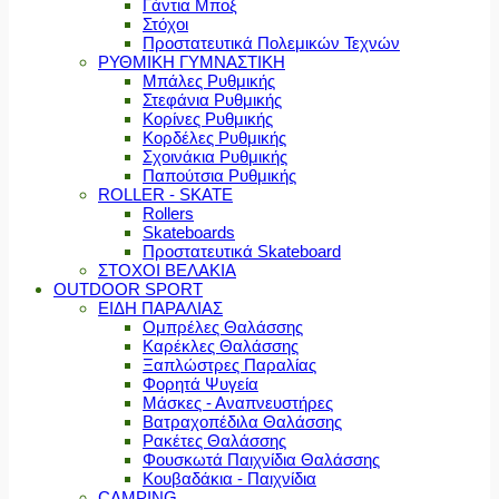
Γάντια Μποξ
Στόχοι
Προστατευτικά Πολεμικών Τεχνών
ΡΥΘΜΙΚΗ ΓΥΜΝΑΣΤΙΚΗ
Μπάλες Ρυθμικής
Στεφάνια Ρυθμικής
Κορίνες Ρυθμικής
Κορδέλες Ρυθμικής
Σχοινάκια Ρυθμικής
Παπούτσια Ρυθμικής
ROLLER - SKATE
Rollers
Skateboards
Προστατευτικά Skateboard
ΣΤΟΧΟΙ ΒΕΛΑΚΙΑ
OUTDOOR SPORT
ΕΙΔΗ ΠΑΡΑΛΙΑΣ
Ομπρέλες Θαλάσσης
Καρέκλες Θαλάσσης
Ξαπλώστρες Παραλίας
Φορητά Ψυγεία
Μάσκες - Αναπνευστήρες
Βατραχοπέδιλα Θαλάσσης
Ρακέτες Θαλάσσης
Φουσκωτά Παιχνίδια Θαλάσσης
Κουβαδάκια - Παιχνίδια
CAMPING