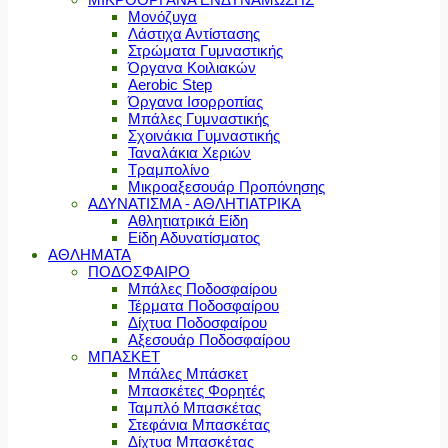
Μονόζυγα
Λάστιχα Αντίστασης
Στρώματα Γυμναστικής
Όργανα Κοιλιακών
Aerobic Step
Όργανα Ισορροπίας
Μπάλες Γυμναστικής
Σχοινάκια Γυμναστικής
Ταναλάκια Χεριών
Τραμπολίνο
Μικροαξεσουάρ Προπόνησης
ΑΔΥΝΑΤΙΣΜΑ - ΑΘΛΗΤΙΑΤΡΙΚΑ
Αθλητιατρικά Είδη
Είδη Αδυνατίσματος
ΑΘΛΗΜΑΤΑ
ΠΟΔΟΣΦΑΙΡΟ
Μπάλες Ποδοσφαίρου
Τέρματα Ποδοσφαίρου
Δίχτυα Ποδοσφαίρου
Αξεσουάρ Ποδοσφαίρου
ΜΠΑΣΚΕΤ
Μπάλες Μπάσκετ
Μπασκέτες Φορητές
Ταμπλό Μπασκέτας
Στεφάνια Μπασκέτας
Δίχτυα Μπασκέτας