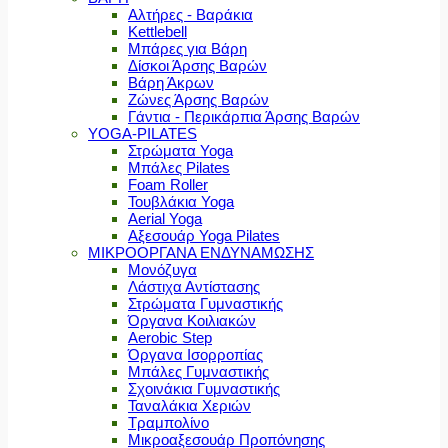
Αλτήρες - Βαράκια
Kettlebell
Μπάρες για Βάρη
Δίσκοι Άρσης Βαρών
Βάρη Άκρων
Ζώνες Άρσης Βαρών
Γάντια - Περικάρπια Άρσης Βαρών
YOGA-PILATES
Στρώματα Yoga
Μπάλες Pilates
Foam Roller
Τουβλάκια Yoga
Aerial Yoga
Αξεσουάρ Yoga Pilates
ΜΙΚΡΟΟΡΓΑΝΑ ΕΝΔΥΝΑΜΩΣΗΣ
Μονόζυγα
Λάστιχα Αντίστασης
Στρώματα Γυμναστικής
Όργανα Κοιλιακών
Aerobic Step
Όργανα Ισορροπίας
Μπάλες Γυμναστικής
Σχοινάκια Γυμναστικής
Ταναλάκια Χεριών
Τραμπολίνο
Μικροαξεσουάρ Προπόνησης