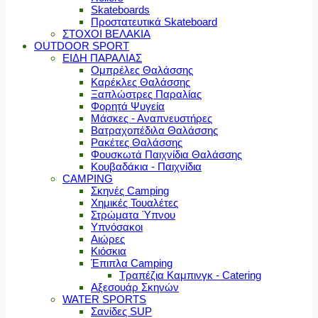
Skateboards
Προστατευτικά Skateboard
ΣΤΟΧΟΙ ΒΕΛΑΚΙΑ
OUTDOOR SPORT
ΕΙΔΗ ΠΑΡΑΛΙΑΣ
Ομπρέλες Θαλάσσης
Καρέκλες Θαλάσσης
Ξαπλώστρες Παραλίας
Φορητά Ψυγεία
Μάσκες - Αναπνευστήρες
Βατραχοπέδιλα Θαλάσσης
Ρακέτες Θαλάσσης
Φουσκωτά Παιχνίδια Θαλάσσης
Κουβαδάκια - Παιχνίδια
CAMPING
Σκηνές Camping
Χημικές Τουαλέτες
Στρώματα Ύπνου
Υπνόσακοι
Αιώρες
Κιόσκια
Έπιπλα Camping
Τραπέζια Καμπινγκ - Catering
Αξεσουάρ Σκηνών
WATER SPORTS
Σανίδες SUP