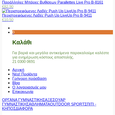
Παράλληλες Μπάρες Βυθίσεων Parallettes Live Pro Β-8161
€
82.90
Περιστρεφόμενες Λαβές Push Up LiveUp Pro Β-9411
€
10.50
0
Καλάθι
Για βαριά και μεγάλα αντικείμενα παρακαλούμε καλέστε
για ενημέρωση κόστους αποστολής.
21 0300 0691
Αρχική
Νέα! Προϊόντα
Γρήγορη πρόσβαση
Blog
Ο λογαριασμός μου
Επικοινωνία
ΟΡΓΑΝΑ ΓΥΜΝΑΣΤΙΚΗΣ
ΑΞΕΣΟΥΑΡ
ΓΥΜΝΑΣΤΙΚΗΣ
ΑΘΛΗΜΑΤΑ
OUTDOOR SPORT
ΣΠΙΤΙ -
ΚΗΠΟΣ
ΔΙΑΦΟΡΑ