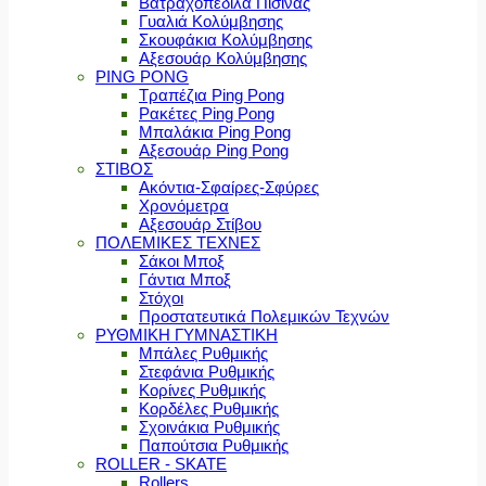
Βατραχοπέδιλα Πισίνας
Γυαλιά Κολύμβησης
Σκουφάκια Κολύμβησης
Αξεσουάρ Κολύμβησης
PING PONG
Τραπέζια Ping Pong
Ρακέτες Ping Pong
Μπαλάκια Ping Pong
Αξεσουάρ Ping Pong
ΣΤΙΒΟΣ
Ακόντια-Σφαίρες-Σφύρες
Χρονόμετρα
Αξεσουάρ Στίβου
ΠΟΛΕΜΙΚΕΣ ΤΕΧΝΕΣ
Σάκοι Μποξ
Γάντια Μποξ
Στόχοι
Προστατευτικά Πολεμικών Τεχνών
ΡΥΘΜΙΚΗ ΓΥΜΝΑΣΤΙΚΗ
Μπάλες Ρυθμικής
Στεφάνια Ρυθμικής
Κορίνες Ρυθμικής
Κορδέλες Ρυθμικής
Σχοινάκια Ρυθμικής
Παπούτσια Ρυθμικής
ROLLER - SKATE
Rollers