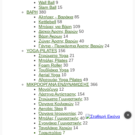
Wall Ball
9
Slam Ball
15
ΒΑΡΗ
380
Αλτήρες - Βαράκια
85
Kettlebell
58
Μπάρες για Βάρη
109
Δίσκοι Άρσης Βαρών
50
Βάρη Άκρων
14
Ζώνες Άρσης Βαρών
40
Γάντια - Περικάρπια Άρσης Βαρών
24
YOGA-PILATES
156
Στρώματα Yoga
21
Μπάλες Pilates
27
Foam Roller
30
Τουβλάκια Yoga
19
Aerial Yoga
10
Αξεσουάρ Yoga Pilates
49
ΜΙΚΡΟΟΡΓΑΝΑ ΕΝΔΥΝΑΜΩΣΗΣ
366
Μονόζυγα
12
Λάστιχα Αντίστασης
154
Στρώματα Γυμναστικής
33
Όργανα Κοιλιακών
12
Aerobic Step
8
Όργανα Ισορροπίας
20
×
Μπάλες Γυμναστικής
40
Σχοινάκια Γυμναστικής
22
Ταναλάκια Χεριών
14
Τραμπολίνο
7