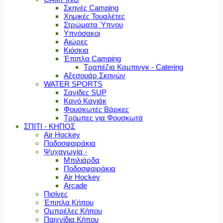
Σκηνές Camping
Χημικές Τουαλέτες
Στρώματα Ύπνου
Υπνόσακοι
Αιώρες
Κιόσκια
Έπιπλα Camping
Τραπέζια Καμπινγκ - Catering
Αξεσουάρ Σκηνών
WATER SPORTS
Σανίδες SUP
Κανό Καγιάκ
Φουσκωτές Βάρκες
Τρόμπες για Φουσκωτά
ΣΠΙΤΙ - ΚΗΠΟΣ
Air Hockey
Ποδοσφαιράκια
Ψυχαγωγία -
Μπιλιάρδα
Ποδοσφαιράκια
Air Hockey
Arcade
Πισίνες
Έπιπλα Κήπου
Ομπρέλες Κήπου
Παιχνίδια Κήπου