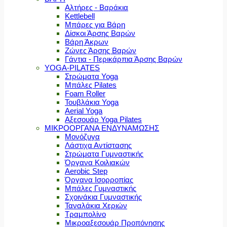
Αλτήρες - Βαράκια
Kettlebell
Μπάρες για Βάρη
Δίσκοι Άρσης Βαρών
Βάρη Άκρων
Ζώνες Άρσης Βαρών
Γάντια - Περικάρπια Άρσης Βαρών
YOGA-PILATES
Στρώματα Yoga
Μπάλες Pilates
Foam Roller
Τουβλάκια Yoga
Aerial Yoga
Αξεσουάρ Yoga Pilates
ΜΙΚΡΟΟΡΓΑΝΑ ΕΝΔΥΝΑΜΩΣΗΣ
Μονόζυγα
Λάστιχα Αντίστασης
Στρώματα Γυμναστικής
Όργανα Κοιλιακών
Aerobic Step
Όργανα Ισορροπίας
Μπάλες Γυμναστικής
Σχοινάκια Γυμναστικής
Ταναλάκια Χεριών
Τραμπολίνο
Μικροαξεσουάρ Προπόνησης