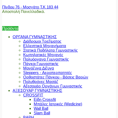
Πίνδου 76 - Μοσχάτο Τ.Κ 183 44
Αποστολή Πανελλαδικά.
Προϊόντα
ΟΡΓΑΝΑ ΓΥΜΝΑΣΤΙΚΗΣ
Διάδρομοι Τρεξίματος
Ελλειπτικά Μηχανήματα
Στατικά Ποδήλατα Γυμναστικής
Κωπηλατικές Μηχανές
Πολυόργανα Γυμναστικής
Πάγκοι Γυμναστικής
Μονόζυγα Δίζυγα
Steppers - Αεροπερπατητές
Ορθοστάτες Πάγκου - Βάσεις Βαρών
Πολυθρόνες Μασάζ
Αξεσουάρ Οργάνων Γυμναστικής
ΑΞΕΣΟΥΑΡ ΓΥΜΝΑΣΤΙΚΗΣ
CROSSFIT
Είδη Crossfit
Μπάλες Ιατρικές (Medicine)
Wall Ball
Slam Ball
ΒΑΡΗ