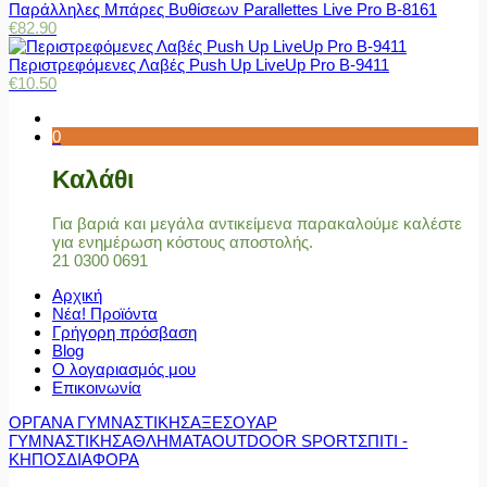
Παράλληλες Μπάρες Βυθίσεων Parallettes Live Pro Β-8161
€
82.90
Περιστρεφόμενες Λαβές Push Up LiveUp Pro Β-9411
€
10.50
0
Καλάθι
Για βαριά και μεγάλα αντικείμενα παρακαλούμε καλέστε
για ενημέρωση κόστους αποστολής.
21 0300 0691
Αρχική
Νέα! Προϊόντα
Γρήγορη πρόσβαση
Blog
Ο λογαριασμός μου
Επικοινωνία
ΟΡΓΑΝΑ ΓΥΜΝΑΣΤΙΚΗΣ
ΑΞΕΣΟΥΑΡ
ΓΥΜΝΑΣΤΙΚΗΣ
ΑΘΛΗΜΑΤΑ
OUTDOOR SPORT
ΣΠΙΤΙ -
ΚΗΠΟΣ
ΔΙΑΦΟΡΑ