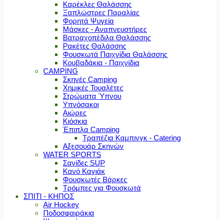
Καρέκλες Θαλάσσης
Ξαπλώστρες Παραλίας
Φορητά Ψυγεία
Μάσκες - Αναπνευστήρες
Βατραχοπέδιλα Θαλάσσης
Ρακέτες Θαλάσσης
Φουσκωτά Παιχνίδια Θαλάσσης
Κουβαδάκια - Παιχνίδια
CAMPING
Σκηνές Camping
Χημικές Τουαλέτες
Στρώματα Ύπνου
Υπνόσακοι
Αιώρες
Κιόσκια
Έπιπλα Camping
Τραπέζια Καμπινγκ - Catering
Αξεσουάρ Σκηνών
WATER SPORTS
Σανίδες SUP
Κανό Καγιάκ
Φουσκωτές Βάρκες
Τρόμπες για Φουσκωτά
ΣΠΙΤΙ - ΚΗΠΟΣ
Air Hockey
Ποδοσφαιράκια