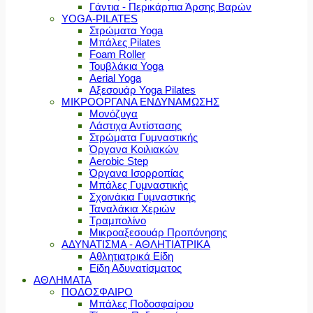
Γάντια - Περικάρπια Άρσης Βαρών
YOGA-PILATES
Στρώματα Yoga
Μπάλες Pilates
Foam Roller
Τουβλάκια Yoga
Aerial Yoga
Αξεσουάρ Yoga Pilates
ΜΙΚΡΟΟΡΓΑΝΑ ΕΝΔΥΝΑΜΩΣΗΣ
Μονόζυγα
Λάστιχα Αντίστασης
Στρώματα Γυμναστικής
Όργανα Κοιλιακών
Aerobic Step
Όργανα Ισορροπίας
Μπάλες Γυμναστικής
Σχοινάκια Γυμναστικής
Ταναλάκια Χεριών
Τραμπολίνο
Μικροαξεσουάρ Προπόνησης
ΑΔΥΝΑΤΙΣΜΑ - ΑΘΛΗΤΙΑΤΡΙΚΑ
Αθλητιατρικά Είδη
Είδη Αδυνατίσματος
ΑΘΛΗΜΑΤΑ
ΠΟΔΟΣΦΑΙΡΟ
Μπάλες Ποδοσφαίρου