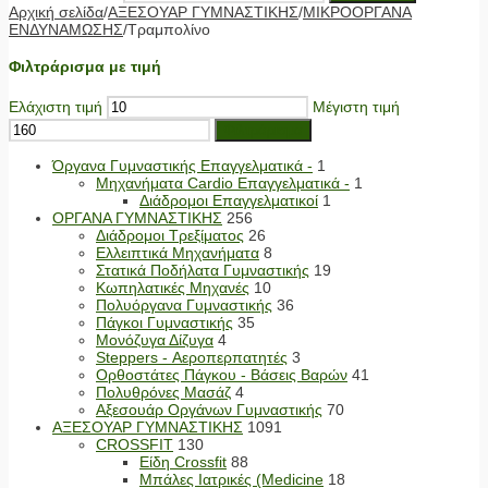
Αρχική σελίδα
/
ΑΞΕΣΟΥΑΡ ΓΥΜΝΑΣΤΙΚΗΣ
/
ΜΙΚΡΟΟΡΓΑΝΑ
ΕΝΔΥΝΑΜΩΣΗΣ
/
Τραμπολίνο
Φιλτράρισμα με τιμή
Ελάχιστη τιμή
Μέγιστη τιμή
Φιλτράρισμα
Όργανα Γυμναστικής Επαγγελματικά -
1
Μηχανήματα Cardio Επαγγελματικά -
1
Διάδρομοι Επαγγελματικοί
1
ΟΡΓΑΝΑ ΓΥΜΝΑΣΤΙΚΗΣ
256
Διάδρομοι Τρεξίματος
26
Ελλειπτικά Μηχανήματα
8
Στατικά Ποδήλατα Γυμναστικής
19
Κωπηλατικές Μηχανές
10
Πολυόργανα Γυμναστικής
36
Πάγκοι Γυμναστικής
35
Μονόζυγα Δίζυγα
4
Steppers - Αεροπερπατητές
3
Ορθοστάτες Πάγκου - Βάσεις Βαρών
41
Πολυθρόνες Μασάζ
4
Αξεσουάρ Οργάνων Γυμναστικής
70
ΑΞΕΣΟΥΑΡ ΓΥΜΝΑΣΤΙΚΗΣ
1091
CROSSFIT
130
Είδη Crossfit
88
Μπάλες Ιατρικές (Medicine
18