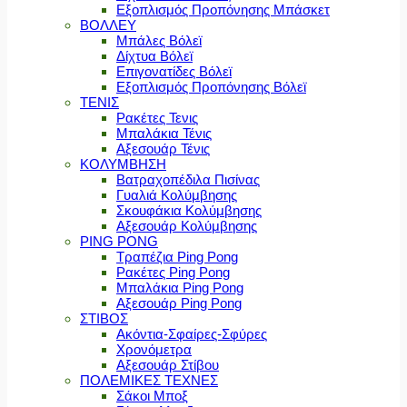
Εξοπλισμός Προπόνησης Μπάσκετ
ΒΟΛΛΕΥ
Μπάλες Βόλεϊ
Δίχτυα Βόλεϊ
Επιγονατίδες Βόλεϊ
Εξοπλισμός Προπόνησης Βόλεϊ
ΤΕΝΙΣ
Ρακέτες Τενις
Μπαλάκια Τένις
Αξεσουάρ Τένις
ΚΟΛΥΜΒΗΣΗ
Βατραχοπέδιλα Πισίνας
Γυαλιά Κολύμβησης
Σκουφάκια Κολύμβησης
Αξεσουάρ Κολύμβησης
PING PONG
Τραπέζια Ping Pong
Ρακέτες Ping Pong
Μπαλάκια Ping Pong
Αξεσουάρ Ping Pong
ΣΤΙΒΟΣ
Ακόντια-Σφαίρες-Σφύρες
Χρονόμετρα
Αξεσουάρ Στίβου
ΠΟΛΕΜΙΚΕΣ ΤΕΧΝΕΣ
Σάκοι Μποξ