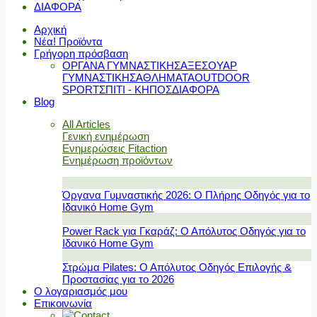
ΔΙΑΦΟΡΑ
Αρχική
Νέα! Προϊόντα
Γρήγορη πρόσβαση
ΟΡΓΑΝΑ ΓΥΜΝΑΣΤΙΚΗΣ
ΑΞΕΣΟΥΑΡ
ΓΥΜΝΑΣΤΙΚΗΣ
ΑΘΛΗΜΑΤΑ
OUTDOOR
SPORT
ΣΠΙΤΙ - ΚΗΠΟΣ
ΔΙΑΦΟΡΑ
Blog
All Articles
Γενική ενημέρωση
Ενημερώσεις Fitaction
Ενημέρωση προϊόντων
Όργανα Γυμναστικής 2026: Ο Πλήρης Οδηγός για το
Ιδανικό Home Gym
Power Rack για Γκαράζ: Ο Απόλυτος Οδηγός για το
Ιδανικό Home Gym
Στρώμα Pilates: Ο Απόλυτος Οδηγός Επιλογής &
Προστασίας για το 2026
Ο λογαριασμός μου
Επικοινωνία