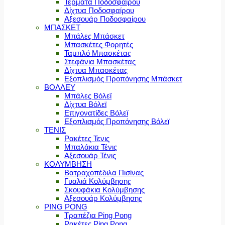
Τέρματα Ποδοσφαίρου
Δίχτυα Ποδοσφαίρου
Αξεσουάρ Ποδοσφαίρου
ΜΠΑΣΚΕΤ
Μπάλες Μπάσκετ
Μπασκέτες Φορητές
Ταμπλό Μπασκέτας
Στεφάνια Μπασκέτας
Δίχτυα Μπασκέτας
Εξοπλισμός Προπόνησης Μπάσκετ
ΒΟΛΛΕΥ
Μπάλες Βόλεϊ
Δίχτυα Βόλεϊ
Επιγονατίδες Βόλεϊ
Εξοπλισμός Προπόνησης Βόλεϊ
ΤΕΝΙΣ
Ρακέτες Τενις
Μπαλάκια Τένις
Αξεσουάρ Τένις
ΚΟΛΥΜΒΗΣΗ
Βατραχοπέδιλα Πισίνας
Γυαλιά Κολύμβησης
Σκουφάκια Κολύμβησης
Αξεσουάρ Κολύμβησης
PING PONG
Τραπέζια Ping Pong
Ρακέτες Ping Pong