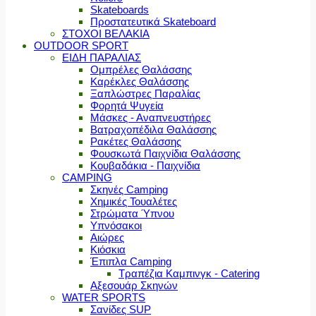
Skateboards
Προστατευτικά Skateboard
ΣΤΟΧΟΙ ΒΕΛΑΚΙΑ
OUTDOOR SPORT
ΕΙΔΗ ΠΑΡΑΛΙΑΣ
Ομπρέλες Θαλάσσης
Καρέκλες Θαλάσσης
Ξαπλώστρες Παραλίας
Φορητά Ψυγεία
Μάσκες - Αναπνευστήρες
Βατραχοπέδιλα Θαλάσσης
Ρακέτες Θαλάσσης
Φουσκωτά Παιχνίδια Θαλάσσης
Κουβαδάκια - Παιχνίδια
CAMPING
Σκηνές Camping
Χημικές Τουαλέτες
Στρώματα Ύπνου
Υπνόσακοι
Αιώρες
Κιόσκια
Έπιπλα Camping
Τραπέζια Καμπινγκ - Catering
Αξεσουάρ Σκηνών
WATER SPORTS
Σανίδες SUP