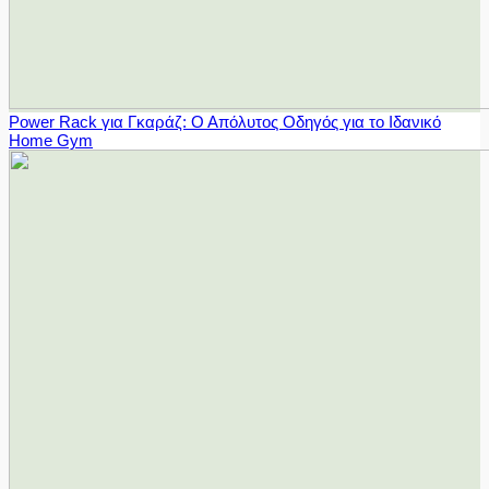
Power Rack για Γκαράζ: Ο Απόλυτος Οδηγός για το Ιδανικό
Home Gym