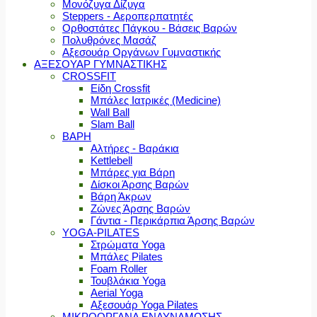
Μονόζυγα Δίζυγα
Steppers - Αεροπερπατητές
Ορθοστάτες Πάγκου - Βάσεις Βαρών
Πολυθρόνες Μασάζ
Αξεσουάρ Οργάνων Γυμναστικής
ΑΞΕΣΟΥΑΡ ΓΥΜΝΑΣΤΙΚΗΣ
CROSSFIT
Είδη Crossfit
Μπάλες Ιατρικές (Medicine)
Wall Ball
Slam Ball
ΒΑΡΗ
Αλτήρες - Βαράκια
Kettlebell
Μπάρες για Βάρη
Δίσκοι Άρσης Βαρών
Βάρη Άκρων
Ζώνες Άρσης Βαρών
Γάντια - Περικάρπια Άρσης Βαρών
YOGA-PILATES
Στρώματα Yoga
Μπάλες Pilates
Foam Roller
Τουβλάκια Yoga
Aerial Yoga
Αξεσουάρ Yoga Pilates
ΜΙΚΡΟΟΡΓΑΝΑ ΕΝΔΥΝΑΜΩΣΗΣ