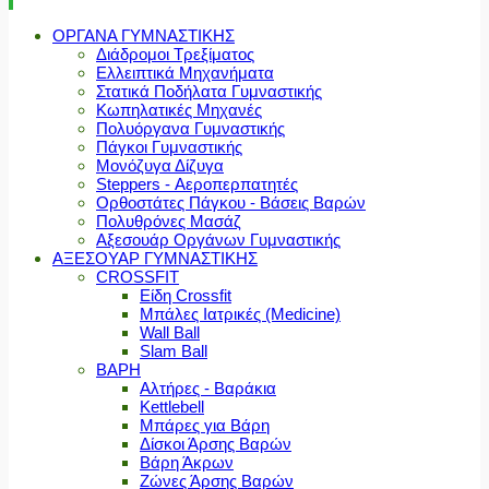
ΟΡΓΑΝΑ ΓΥΜΝΑΣΤΙΚΗΣ
Διάδρομοι Τρεξίματος
Ελλειπτικά Μηχανήματα
Στατικά Ποδήλατα Γυμναστικής
Κωπηλατικές Μηχανές
Πολυόργανα Γυμναστικής
Πάγκοι Γυμναστικής
Μονόζυγα Δίζυγα
Steppers - Αεροπερπατητές
Ορθοστάτες Πάγκου - Βάσεις Βαρών
Πολυθρόνες Μασάζ
Αξεσουάρ Οργάνων Γυμναστικής
ΑΞΕΣΟΥΑΡ ΓΥΜΝΑΣΤΙΚΗΣ
CROSSFIT
Είδη Crossfit
Μπάλες Ιατρικές (Medicine)
Wall Ball
Slam Ball
ΒΑΡΗ
Αλτήρες - Βαράκια
Kettlebell
Μπάρες για Βάρη
Δίσκοι Άρσης Βαρών
Βάρη Άκρων
Ζώνες Άρσης Βαρών