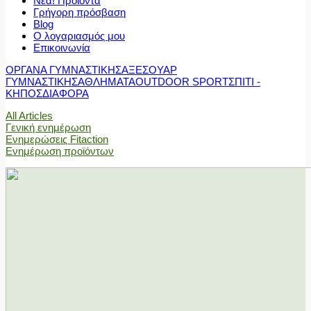
Νέα! Προϊόντα
Γρήγορη πρόσβαση
Blog
Ο λογαριασμός μου
Επικοινωνία
ΟΡΓΑΝΑ ΓΥΜΝΑΣΤΙΚΗΣ
ΑΞΕΣΟΥΑΡ
ΓΥΜΝΑΣΤΙΚΗΣ
ΑΘΛΗΜΑΤΑ
OUTDOOR SPORT
ΣΠΙΤΙ -
ΚΗΠΟΣ
ΔΙΑΦΟΡΑ
All Articles
Γενική ενημέρωση
Ενημερώσεις Fitaction
Ενημέρωση προϊόντων