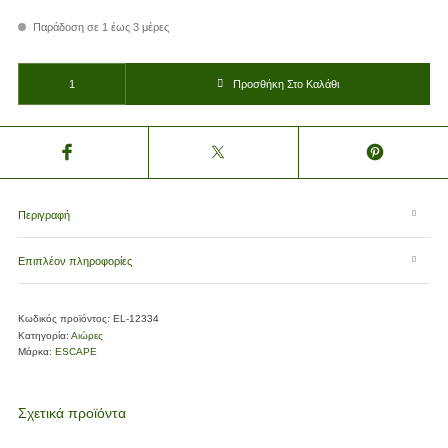
Παράδοση σε 1 έως 3 μέρες
ΑΙΩΡΑ ΥΦΑΣΜΑΤΙΝΗ ΒΑΜΒ. ΧΩΡΙΣ ΞΥΛΟ ΜΟΝΗ 200*100cm ποσότητα
Προσθήκη Στο Καλάθι
Περιγραφή
Επιπλέον πληροφορίες
Κωδικός προϊόντος:
EL-12334
Κατηγορία:
Αιώρες
Μάρκα:
ESCAPE
Σχετικά προϊόντα