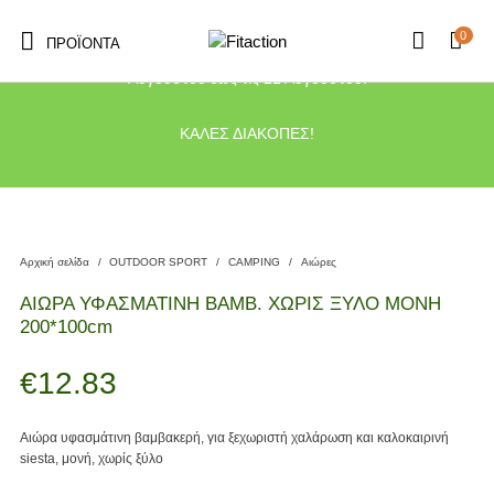
0
ΠΡΟΪΌΝΤΑ
Το κατάστημα μας θα παραμείνει κλειστό λόγω διακοπών από τις 10
Αυγούστου έως τις 21 Αυγούστου.
ΚΑΛΕΣ ΔΙΑΚΟΠΕΣ!
Αρχική σελίδα
/
OUTDOOR SPORT
/
CAMPING
/
Αιώρες
ΑΙΩΡΑ ΥΦΑΣΜΑΤΙΝΗ ΒΑΜΒ. ΧΩΡΙΣ ΞΥΛΟ ΜΟΝΗ
200*100cm
€
12.83
Αιώρα υφασμάτινη βαμβακερή, για ξεχωριστή χαλάρωση και καλοκαιρινή
siesta, μονή, χωρίς ξύλο