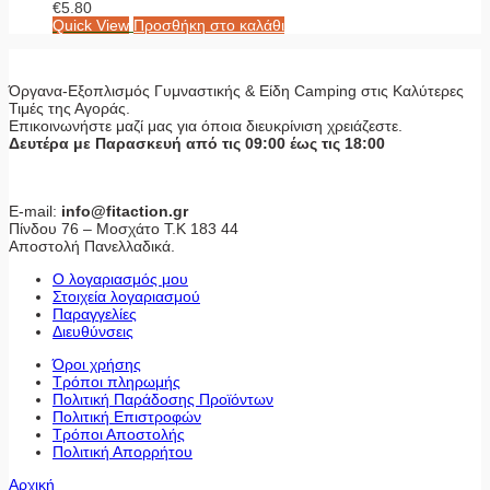
€
5.80
Quick View
Προσθήκη στο καλάθι
Όργανα-Εξοπλισμός Γυμναστικής & Είδη Camping στις Καλύτερες
Τιμές της Αγοράς.
Επικοινωνήστε μαζί μας για όποια διευκρίνιση χρειάζεστε.
Δευτέρα με Παρασκευή από τις 09:00 έως τις 18:00
E-mail:
info@fitaction.gr
Πίνδου 76 – Μοσχάτο Τ.Κ 183 44
Αποστολή Πανελλαδικά.
Ο λογαριασμός μου
Στοιχεία λογαριασμού
Παραγγελίες
Διευθύνσεις
Όροι χρήσης
Τρόποι πληρωμής
Πολιτική Παράδοσης Προϊόντων
Πολιτική Επιστροφών
Τρόποι Αποστολής
Πολιτική Απορρήτου
Αρχική