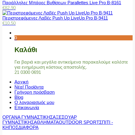
Παράλληλες Μπάρες Βυθίσεων Parallettes Live Pro Β-8161
€
82.90
Περιστρεφόμενες Λαβές Push Up LiveUp Pro Β-9411
€
10.50
0
Καλάθι
Για βαριά και μεγάλα αντικείμενα παρακαλούμε καλέστε
για ενημέρωση κόστους αποστολής.
21 0300 0691
Αρχική
Νέα! Προϊόντα
Γρήγορη πρόσβαση
Blog
Ο λογαριασμός μου
Επικοινωνία
ΟΡΓΑΝΑ ΓΥΜΝΑΣΤΙΚΗΣ
ΑΞΕΣΟΥΑΡ
ΓΥΜΝΑΣΤΙΚΗΣ
ΑΘΛΗΜΑΤΑ
OUTDOOR SPORT
ΣΠΙΤΙ -
ΚΗΠΟΣ
ΔΙΑΦΟΡΑ