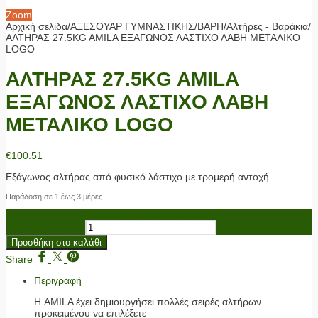
Zoom
Αρχική σελίδα
/
ΑΞΕΣΟΥΑΡ ΓΥΜΝΑΣΤΙΚΗΣ
/
ΒΑΡΗ
/
Αλτήρες - Βαράκια
/
ΑΛΤΗΡΑΣ 27.5KG AMILA ΕΞΑΓΩΝΟΣ ΛΑΣΤΙΧΟ ΛΑΒΗ ΜΕΤΑΛΙΚΟ
LOGO
ΑΛΤΗΡΑΣ 27.5KG AMILA
ΕΞΑΓΩΝΟΣ ΛΑΣΤΙΧΟ ΛΑΒΗ
ΜΕΤΑΛΙΚΟ LOGO
€
100.51
Εξάγωνος αλτήρας από φυσικό λάστιχο με τρομερή αντοχή
Παράδοση σε 1 έως 3 μέρες
ΑΛΤΗΡΑΣ 27.5KG AMILA ΕΞΑΓΩΝΟΣ ΛΑΣΤΙΧΟ ΛΑΒΗ ΜΕΤΑΛΙΚΟ
LOGO ποσότητα
Προσθήκη στο καλάθι
Share
Περιγραφή
Η AMILA έχει δημιουργήσει πολλές σειρές αλτήρων
προκειμένου να επιλέξετε