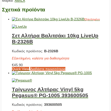
Μάρκα:
AMILA
Σχετικά προϊόντα
Εξαντλημένο
Σετ Αλτήρα Βαλιτσάκι 10kg LiveUp
Β-2326Β
Κωδικός προϊόντος:
Β-2326Β
Εξαντλημένο, καλέστε για διαθεσιμότητα
€
45.90
Quick View
Διαβάστε περισσότερα
Τρίγωνος Αλτήρας Vinyl 5kg
Pegasus® PG-1005 393600505
Κωδικός προϊόντος:
393600505