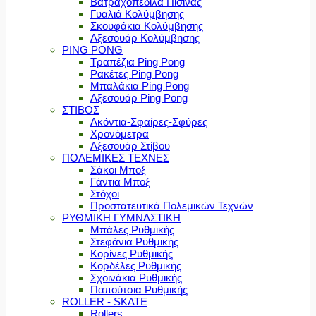
Βατραχοπέδιλα Πισίνας
Γυαλιά Κολύμβησης
Σκουφάκια Κολύμβησης
Αξεσουάρ Κολύμβησης
PING PONG
Τραπέζια Ping Pong
Ρακέτες Ping Pong
Μπαλάκια Ping Pong
Αξεσουάρ Ping Pong
ΣΤΙΒΟΣ
Ακόντια-Σφαίρες-Σφύρες
Χρονόμετρα
Αξεσουάρ Στίβου
ΠΟΛΕΜΙΚΕΣ ΤΕΧΝΕΣ
Σάκοι Μποξ
Γάντια Μποξ
Στόχοι
Προστατευτικά Πολεμικών Τεχνών
ΡΥΘΜΙΚΗ ΓΥΜΝΑΣΤΙΚΗ
Μπάλες Ρυθμικής
Στεφάνια Ρυθμικής
Κορίνες Ρυθμικής
Κορδέλες Ρυθμικής
Σχοινάκια Ρυθμικής
Παπούτσια Ρυθμικής
ROLLER - SKATE
Rollers