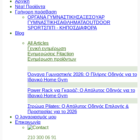
Αρχική
Νέα! Προϊόντα
Γρήγορη πρόσβαση
ΟΡΓΑΝΑ ΓΥΜΝΑΣΤΙΚΗΣ
ΑΞΕΣΟΥΑΡ
ΓΥΜΝΑΣΤΙΚΗΣ
ΑΘΛΗΜΑΤΑ
OUTDOOR
SPORT
ΣΠΙΤΙ - ΚΗΠΟΣ
ΔΙΑΦΟΡΑ
Blog
All Articles
Γενική ενημέρωση
Ενημερώσεις Fitaction
Ενημέρωση προϊόντων
Όργανα Γυμναστικής 2026: Ο Πλήρης Οδηγός για το
Ιδανικό Home Gym
Power Rack για Γκαράζ: Ο Απόλυτος Οδηγός για το
Ιδανικό Home Gym
Στρώμα Pilates: Ο Απόλυτος Οδηγός Επιλογής &
Προστασίας για το 2026
Ο λογαριασμός μου
Επικοινωνία
210 300 06 91