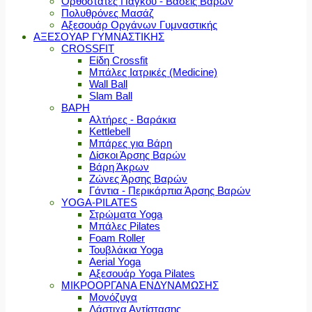
Ορθοστάτες Πάγκου - Βάσεις Βαρών
Πολυθρόνες Μασάζ
Αξεσουάρ Οργάνων Γυμναστικής
ΑΞΕΣΟΥΑΡ ΓΥΜΝΑΣΤΙΚΗΣ
CROSSFIT
Είδη Crossfit
Μπάλες Ιατρικές (Medicine)
Wall Ball
Slam Ball
ΒΑΡΗ
Αλτήρες - Βαράκια
Kettlebell
Μπάρες για Βάρη
Δίσκοι Άρσης Βαρών
Βάρη Άκρων
Ζώνες Άρσης Βαρών
Γάντια - Περικάρπια Άρσης Βαρών
YOGA-PILATES
Στρώματα Yoga
Μπάλες Pilates
Foam Roller
Τουβλάκια Yoga
Aerial Yoga
Αξεσουάρ Yoga Pilates
ΜΙΚΡΟΟΡΓΑΝΑ ΕΝΔΥΝΑΜΩΣΗΣ
Μονόζυγα
Λάστιχα Αντίστασης