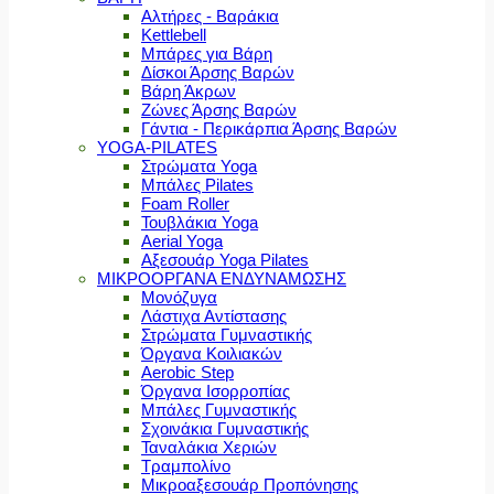
Αλτήρες - Βαράκια
Kettlebell
Μπάρες για Βάρη
Δίσκοι Άρσης Βαρών
Βάρη Άκρων
Ζώνες Άρσης Βαρών
Γάντια - Περικάρπια Άρσης Βαρών
YOGA-PILATES
Στρώματα Yoga
Μπάλες Pilates
Foam Roller
Τουβλάκια Yoga
Aerial Yoga
Αξεσουάρ Yoga Pilates
ΜΙΚΡΟΟΡΓΑΝΑ ΕΝΔΥΝΑΜΩΣΗΣ
Μονόζυγα
Λάστιχα Αντίστασης
Στρώματα Γυμναστικής
Όργανα Κοιλιακών
Aerobic Step
Όργανα Ισορροπίας
Μπάλες Γυμναστικής
Σχοινάκια Γυμναστικής
Ταναλάκια Χεριών
Τραμπολίνο
Μικροαξεσουάρ Προπόνησης