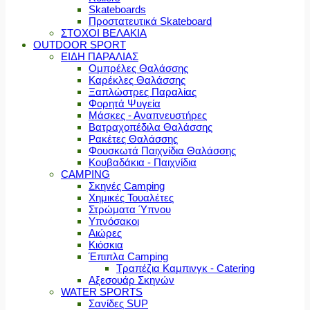
Skateboards
Προστατευτικά Skateboard
ΣΤΟΧΟΙ ΒΕΛΑΚΙΑ
OUTDOOR SPORT
ΕΙΔΗ ΠΑΡΑΛΙΑΣ
Ομπρέλες Θαλάσσης
Καρέκλες Θαλάσσης
Ξαπλώστρες Παραλίας
Φορητά Ψυγεία
Μάσκες - Αναπνευστήρες
Βατραχοπέδιλα Θαλάσσης
Ρακέτες Θαλάσσης
Φουσκωτά Παιχνίδια Θαλάσσης
Κουβαδάκια - Παιχνίδια
CAMPING
Σκηνές Camping
Χημικές Τουαλέτες
Στρώματα Ύπνου
Υπνόσακοι
Αιώρες
Κιόσκια
Έπιπλα Camping
Τραπέζια Καμπινγκ - Catering
Αξεσουάρ Σκηνών
WATER SPORTS
Σανίδες SUP