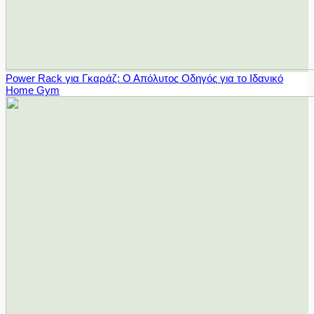
Power Rack για Γκαράζ: Ο Απόλυτος Οδηγός για το Ιδανικό
Home Gym