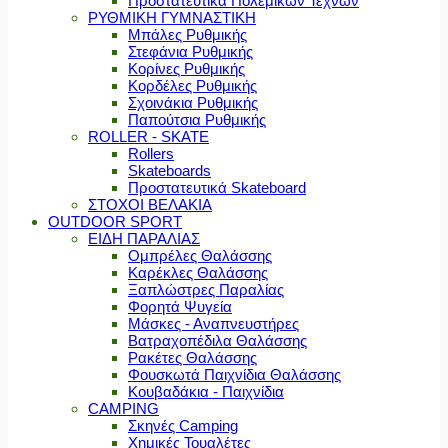
Προστατευτικά Πολεμικών Τεχνών
ΡΥΘΜΙΚΗ ΓΥΜΝΑΣΤΙΚΗ
Μπάλες Ρυθμικής
Στεφάνια Ρυθμικής
Κορίνες Ρυθμικής
Κορδέλες Ρυθμικής
Σχοινάκια Ρυθμικής
Παπούτσια Ρυθμικής
ROLLER - SKATE
Rollers
Skateboards
Προστατευτικά Skateboard
ΣΤΟΧΟΙ ΒΕΛΑΚΙΑ
OUTDOOR SPORT
ΕΙΔΗ ΠΑΡΑΛΙΑΣ
Ομπρέλες Θαλάσσης
Καρέκλες Θαλάσσης
Ξαπλώστρες Παραλίας
Φορητά Ψυγεία
Μάσκες - Αναπνευστήρες
Βατραχοπέδιλα Θαλάσσης
Ρακέτες Θαλάσσης
Φουσκωτά Παιχνίδια Θαλάσσης
Κουβαδάκια - Παιχνίδια
CAMPING
Σκηνές Camping
Χημικές Τουαλέτες