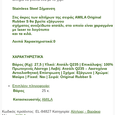
Stainless Steel Σήμανση
Στις άκρες των αλτήρων της σειράς AMILA Original
Rubber S θα βρείτε εξάγωνου
σχήματος ανοξείδωτο ατσάλι, στο οποίο είναι χαραγμένα
με laser το λογότυπο
και τα κιλά.
Λοιπά Χαρακτηριστικά:0
ΧΑΡΑΚΤΗΡΙΣΤΙΚΆ
Βάρος (Kg): 27,5 | Υλικό: Ατσάλι Q235 | Επικάλυψη: 100%
Πρωτογενές Λάστιχο | Λαβή: Ατσάλι Q235 – Λαστιχένια
Αντιολισθητική Επίστρωση | Σχήμα: Εξάγωνο | Χρώμα:
Μαύρο | Fixed: Ναι | Σειρά: Original Rubber S
Επιπλέον πληροφορίες
Βάρος
25 κ.
Κατασκευαστής
AMILA
Κωδικός προϊόντος:
EL-84827
Κατηγορία:
Αλτήρες - Βαράκια