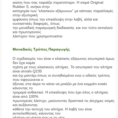
εκείνη που σας ταιριάζει περισσότερο. Η σειρά Original
Rubber S, ανήκει στην
κατηγορία των “κλασικών εξάγωνων” με κάποιες παραλλαγές
στην εξωτερική
εμφάνιση όπως την επικάλυψη στην λαβή, αλλά και
ουσιαστικές διαφορές, όπως
την μοναδική παραγωγική διαδικασία, και τον τύπο ατσαλιού
και πρωτογενούς
λάστιχου που χρησιμοποιείται
Μοναδικός Τρόπος Παραγωγής
Ο σχεδιασμός του είναι ο κλασικός εξάγωνος εσωτερικά όμως
δεν έχει καμία
σχέση με τους κλασικούς αλτήρες. Το εσωτερικό του αλτήρα
είναι ατσάλι Q235
και όχι μαντέμι όπως οι συνηθισμένοι ενώ ο ειδικός τρόπος
που σφηνώνεται ο
άξονας στα άκρα το κάνει να μοιάζει με ένα κομμάτι ενιαίο
κάνοντας το
τρομερά ανθεκτικό. Η επικάλυψη που έχει όλος ο αλτήρας
είναι από 100%
πρωτογενές λάστιχο, μειώνοντας δραστικά τις άσχημες οσμές
και αυξάνοντας
κάθετα την αντοχή του αλτήρα. Η λαβή του είναι
αντιολισθητική, κάνοντας τον
αλτήρα να γίνεται ένα με το χέρι.