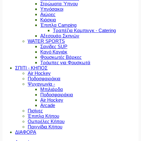
Στρώματα Ύπνου
Υπνόσακοι
Αιώρες
Κιόσκια
Έπιπλα Camping
Τραπέζια Καμπινγκ - Catering
Αξεσουάρ Σκηνών
WATER SPORTS
Σανίδες SUP
Κανό Καγιάκ
Φουσκωτές Βάρκες
Τρόμπες για Φουσκωτά
ΣΠΙΤΙ - ΚΗΠΟΣ
Air Hockey
Ποδοσφαιράκια
Ψυχαγωγία -
Μπιλιάρδα
Ποδοσφαιράκια
Air Hockey
Arcade
Πισίνες
Έπιπλα Κήπου
Ομπρέλες Κήπου
Παιχνίδια Κήπου
ΔΙΑΦΟΡΑ