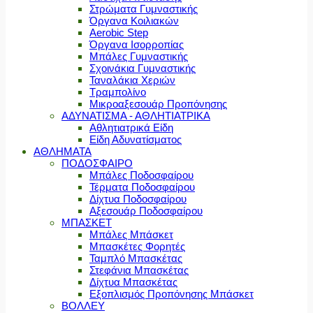
Στρώματα Γυμναστικής
Όργανα Κοιλιακών
Aerobic Step
Όργανα Ισορροπίας
Μπάλες Γυμναστικής
Σχοινάκια Γυμναστικής
Ταναλάκια Χεριών
Τραμπολίνο
Μικροαξεσουάρ Προπόνησης
ΑΔΥΝΑΤΙΣΜΑ - ΑΘΛΗΤΙΑΤΡΙΚΑ
Αθλητιατρικά Είδη
Είδη Αδυνατίσματος
ΑΘΛΗΜΑΤΑ
ΠΟΔΟΣΦΑΙΡΟ
Μπάλες Ποδοσφαίρου
Τέρματα Ποδοσφαίρου
Δίχτυα Ποδοσφαίρου
Αξεσουάρ Ποδοσφαίρου
ΜΠΑΣΚΕΤ
Μπάλες Μπάσκετ
Μπασκέτες Φορητές
Ταμπλό Μπασκέτας
Στεφάνια Μπασκέτας
Δίχτυα Μπασκέτας
Εξοπλισμός Προπόνησης Μπάσκετ
ΒΟΛΛΕΥ