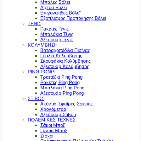
Μπάλες Βόλεϊ
Δίχτυα Βόλεϊ
Επιγονατίδες Βόλεϊ
Εξοπλισμός Προπόνησης Βόλεϊ
ΤΕΝΙΣ
Ρακέτες Τενις
Μπαλάκια Τένις
Αξεσουάρ Τένις
ΚΟΛΥΜΒΗΣΗ
Βατραχοπέδιλα Πισίνας
Γυαλιά Κολύμβησης
Σκουφάκια Κολύμβησης
Αξεσουάρ Κολύμβησης
PING PONG
Τραπέζια Ping Pong
Ρακέτες Ping Pong
Μπαλάκια Ping Pong
Αξεσουάρ Ping Pong
ΣΤΙΒΟΣ
Ακόντια-Σφαίρες-Σφύρες
Χρονόμετρα
Αξεσουάρ Στίβου
ΠΟΛΕΜΙΚΕΣ ΤΕΧΝΕΣ
Σάκοι Μποξ
Γάντια Μποξ
Στόχοι