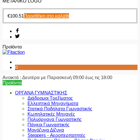
ΜΕΤΑΛΙΚΟ LOGO
€
100.51
Προσθήκη στο καλάθι
Προϊόντα
0
Ανοικτά : Δευτέρα με Παρασκευή 09:00 έως τις 18:00
Προϊόντα
ΟΡΓΑΝΑ ΓΥΜΝΑΣΤΙΚΗΣ
Διάδρομοι Τρεξίματος
Ελλειπτικά Μηχανήματα
Στατικά Ποδήλατα Γυμναστικής
Κωπηλατικές Μηχανές
Πολυόργανα Γυμναστικής
Πάγκοι Γυμναστικής
Μονόζυγα Δίζυγα
Steppers - Αεροπερπατητές