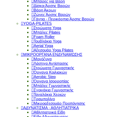
Μπάρες για Βάρη
Δίσκοι Άρσης Βαρών
Βάρη Άκρων
Ζώνες Άρσης Βαρών
Γάντια - Περικάρπια Άρσης Βαρών
YOGA-PILATES
Στρώματα Yoga
Μπάλες Pilates
Foam Roller
Τουβλάκια Yoga
Aerial Yoga
Αξεσουάρ Yoga Pilates
ΜΙΚΡΟΟΡΓΑΝΑ ΕΝΔΥΝΑΜΩΣΗΣ
Μονόζυγα
Λάστιχα Αντίστασης
Στρώματα Γυμναστικής
Όργανα Κοιλιακών
Aerobic Step
Όργανα Ισορροπίας
Μπάλες Γυμναστικής
Σχοινάκια Γυμναστικής
Ταναλάκια Χεριών
Τραμπολίνο
Μικροαξεσουάρ Προπόνησης
ΑΔΥΝΑΤΙΣΜΑ - ΑΘΛΗΤΙΑΤΡΙΚΑ
Αθλητιατρικά Είδη
Είδη Αδυνατίσματος