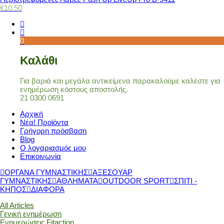
€
10.50
0
Καλάθι
Για βαριά και μεγάλα αντικείμενα παρακαλούμε καλέστε για
ενημέρωση κόστους αποστολής.
21 0300 0691
Αρχική
Νέα! Προϊόντα
Γρήγορη πρόσβαση
Blog
Ο λογαριασμός μου
Επικοινωνία
ΟΡΓΑΝΑ ΓΥΜΝΑΣΤΙΚΗΣ
ΑΞΕΣΟΥΑΡ
ΓΥΜΝΑΣΤΙΚΗΣ
ΑΘΛΗΜΑΤΑ
OUTDOOR SPORT
ΣΠΙΤΙ -
ΚΗΠΟΣ
ΔΙΑΦΟΡΑ
All Articles
Γενική ενημέρωση
Ενημερώσεις Fitaction