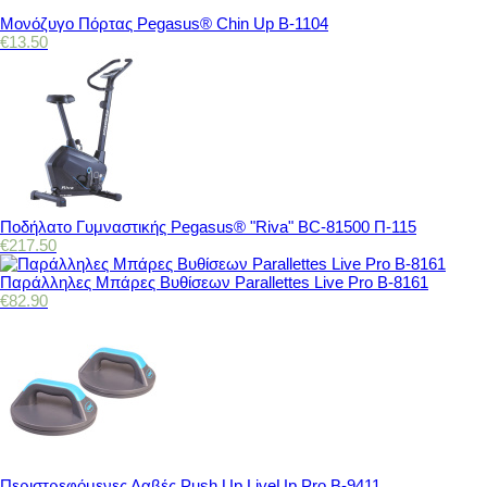
Μονόζυγο Πόρτας Pegasus® Chin Up Β-1104
€
13.50
Ποδήλατο Γυμναστικής Pegasus® "Riva" BC-81500 Π-115
€
217.50
Παράλληλες Μπάρες Βυθίσεων Parallettes Live Pro Β-8161
€
82.90
Περιστρεφόμενες Λαβές Push Up LiveUp Pro Β-9411