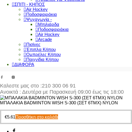
ΣΠΙΤΙ - ΚΗΠΟΣ
Air Hockey
Ποδοσφαιράκια
Ψυχαγωγία -
Μπιλιάρδα
Ποδοσφαιράκια
Air Hockey
Arcade
Πισίνες
Έπιπλα Κήπου
Ομπρέλες Κήπου
Παιχνίδια Κήπου
ΔΙΑΦΟΡΑ
Καλεστε μας στο
:210 300 06 91
Ανοικτά : Δευτέρα με Παρασκευή 09:00 έως τις 18:00
ΜΠΑΛΑΚΙΑ BADMINTON WISH S-300 (ΣΕΤ 6ΤΜΧ) NYLON
€
5.61
Προσθήκη στο καλάθι