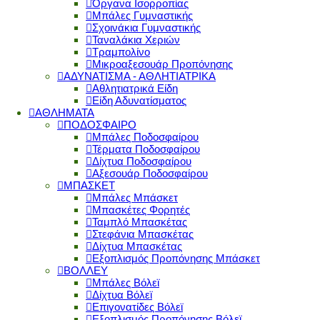
Όργανα Ισορροπίας
Μπάλες Γυμναστικής
Σχοινάκια Γυμναστικής
Ταναλάκια Χεριών
Τραμπολίνο
Μικροαξεσουάρ Προπόνησης
ΑΔΥΝΑΤΙΣΜΑ - ΑΘΛΗΤΙΑΤΡΙΚΑ
Αθλητιατρικά Είδη
Είδη Αδυνατίσματος
ΑΘΛΗΜΑΤΑ
ΠΟΔΟΣΦΑΙΡΟ
Μπάλες Ποδοσφαίρου
Τέρματα Ποδοσφαίρου
Δίχτυα Ποδοσφαίρου
Αξεσουάρ Ποδοσφαίρου
ΜΠΑΣΚΕΤ
Μπάλες Μπάσκετ
Μπασκέτες Φορητές
Ταμπλό Μπασκέτας
Στεφάνια Μπασκέτας
Δίχτυα Μπασκέτας
Εξοπλισμός Προπόνησης Μπάσκετ
ΒΟΛΛΕΥ
Μπάλες Βόλεϊ
Δίχτυα Βόλεϊ
Επιγονατίδες Βόλεϊ
Εξοπλισμός Προπόνησης Βόλεϊ