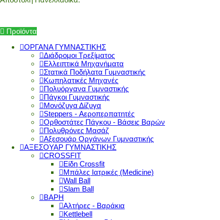
Προϊόντα
ΟΡΓΑΝΑ ΓΥΜΝΑΣΤΙΚΗΣ
Διάδρομοι Τρεξίματος
Ελλειπτικά Μηχανήματα
Στατικά Ποδήλατα Γυμναστικής
Κωπηλατικές Μηχανές
Πολυόργανα Γυμναστικής
Πάγκοι Γυμναστικής
Μονόζυγα Δίζυγα
Steppers - Αεροπερπατητές
Ορθοστάτες Πάγκου - Βάσεις Βαρών
Πολυθρόνες Μασάζ
Αξεσουάρ Οργάνων Γυμναστικής
ΑΞΕΣΟΥΑΡ ΓΥΜΝΑΣΤΙΚΗΣ
CROSSFIT
Είδη Crossfit
Μπάλες Ιατρικές (Medicine)
Wall Ball
Slam Ball
ΒΑΡΗ
Αλτήρες - Βαράκια
Kettlebell