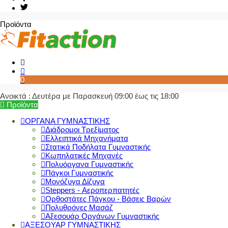
Προϊόντα
0
Ανοικτά : Δευτέρα με Παρασκευή 09:00 έως τις 18:00
Προϊόντα
ΟΡΓΑΝΑ ΓΥΜΝΑΣΤΙΚΗΣ
Διάδρομοι Τρεξίματος
Ελλειπτικά Μηχανήματα
Στατικά Ποδήλατα Γυμναστικής
Κωπηλατικές Μηχανές
Πολυόργανα Γυμναστικής
Πάγκοι Γυμναστικής
Μονόζυγα Δίζυγα
Steppers - Αεροπερπατητές
Ορθοστάτες Πάγκου - Βάσεις Βαρών
Πολυθρόνες Μασάζ
Αξεσουάρ Οργάνων Γυμναστικής
ΑΞΕΣΟΥΑΡ ΓΥΜΝΑΣΤΙΚΗΣ