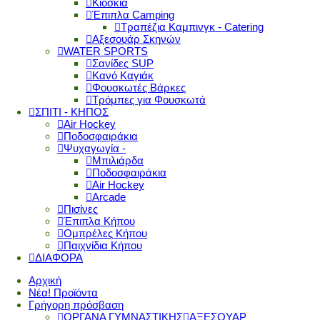
Κιόσκια
Έπιπλα Camping
Τραπέζια Καμπινγκ - Catering
Αξεσουάρ Σκηνών
WATER SPORTS
Σανίδες SUP
Κανό Καγιάκ
Φουσκωτές Βάρκες
Τρόμπες για Φουσκωτά
ΣΠΙΤΙ - ΚΗΠΟΣ
Air Hockey
Ποδοσφαιράκια
Ψυχαγωγία -
Μπιλιάρδα
Ποδοσφαιράκια
Air Hockey
Arcade
Πισίνες
Έπιπλα Κήπου
Ομπρέλες Κήπου
Παιχνίδια Κήπου
ΔΙΑΦΟΡΑ
Αρχική
Νέα! Προϊόντα
Γρήγορη πρόσβαση
ΟΡΓΑΝΑ ΓΥΜΝΑΣΤΙΚΗΣ
ΑΞΕΣΟΥΑΡ