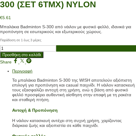
300 (ΣΕΤ 6ΤΜΧ) NYLON
€
5.61
Μπαλάκια Badminton S-300 από νάιλον με φυσικό φελλό, ιδανικά για
προπόνηση σε εσωτερικούς και εξωτερικούς χώρους.
Παράδοση σε 1 έως 3 μέρες
ΜΠΑΛΑΚΙΑ
BADMINTON
Προσθήκη στο καλάθι
WISH
S-
Share
300
Περιγραφή
(ΣΕΤ
6ΤΜΧ)
Τα μπαλάκια Badminton S-300 της WISH αποτελούν αξιόπιστη
NYLON
επιλογή για προπόνηση και casual παιχνίδι. Η νάιλον κατασκευή
ποσότητα
τους εξασφαλίζει αντοχή στη χρήση, ενώ η βάση από φυσικό
φελλό προσφέρει αυθεντική αίσθηση στην επαφή με τη ρακέτα
και σταθερή πτήση.
Αντοχή & Προπόνηση
Η νάιλον κατασκευή αντέχει στη συχνή χρήση, χαρίζοντας
διάρκεια ζωής και αξιοπιστία σε κάθε παιχνίδι.
Φυσικός φελλός