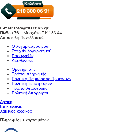
E-mail:
info@fitaction.gr
Πίνδου 76 – Μοσχάτο Τ.Κ 183 44
Αποστολή Πανελλαδικά.
Ο λογαριασμός μου
Στοιχεία λογαριασμού
Παραγγελίες
Διευθύνσεις
Όροι χρήσης
Τρόποι πληρωμής
Πολιτική Παράδοσης Προϊόντων
Πολιτική Επιστροφών
Τρόποι Αποστολής
Πολιτική Απορρήτου
Αρχική
Επικοινωνία
Χαμένος κωδικός
Πληρωμές με κάρτα μέσω: