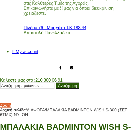
στις Καλύτερες Τιμές της Αγοράς.
Επικοινωνήστε μαζί μας για όποια διευκρίνιση
χρειάζεστε.
Πίνδου 76 - Μοσχάτο Τ.Κ 183 44
Αποστολή Πανελλαδικά.
My account
Καλεστε μας στο
:210 300 06 91
Αναζήτηση
Αναζήτηση
για:
Zoom
Αρχική σελίδα
/
ΔΙΑΦΟΡΑ
/
ΜΠΑΛΑΚΙΑ BADMINTON WISH S-300 (ΣΕΤ
6ΤΜΧ) NYLON
ΜΠΑΛΑΚΙΑ BADMINTON WISH S-