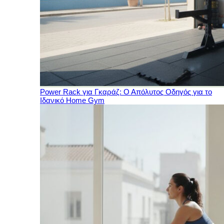
Power Rack για Γκαράζ: Ο Απόλυτος Οδηγός για το
Ιδανικό Home Gym