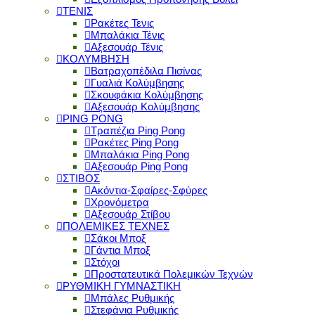
ΤΕΝΙΣ
Ρακέτες Τενις
Μπαλάκια Τένις
Αξεσουάρ Τένις
ΚΟΛΥΜΒΗΣΗ
Βατραχοπέδιλα Πισίνας
Γυαλιά Κολύμβησης
Σκουφάκια Κολύμβησης
Αξεσουάρ Κολύμβησης
PING PONG
Τραπέζια Ping Pong
Ρακέτες Ping Pong
Μπαλάκια Ping Pong
Αξεσουάρ Ping Pong
ΣΤΙΒΟΣ
Ακόντια-Σφαίρες-Σφύρες
Χρονόμετρα
Αξεσουάρ Στίβου
ΠΟΛΕΜΙΚΕΣ ΤΕΧΝΕΣ
Σάκοι Μποξ
Γάντια Μποξ
Στόχοι
Προστατευτικά Πολεμικών Τεχνών
ΡΥΘΜΙΚΗ ΓΥΜΝΑΣΤΙΚΗ
Μπάλες Ρυθμικής
Στεφάνια Ρυθμικής