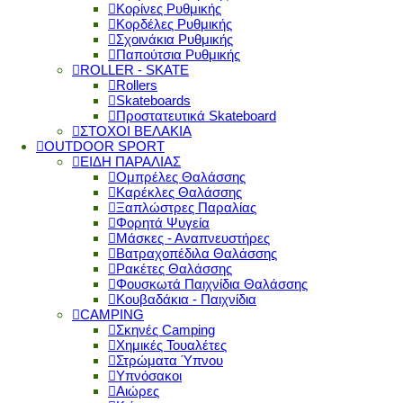
Κορίνες Ρυθμικής
Κορδέλες Ρυθμικής
Σχοινάκια Ρυθμικής
Παπούτσια Ρυθμικής
ROLLER - SKATE
Rollers
Skateboards
Προστατευτικά Skateboard
ΣΤΟΧΟΙ ΒΕΛΑΚΙΑ
OUTDOOR SPORT
ΕΙΔΗ ΠΑΡΑΛΙΑΣ
Ομπρέλες Θαλάσσης
Καρέκλες Θαλάσσης
Ξαπλώστρες Παραλίας
Φορητά Ψυγεία
Μάσκες - Αναπνευστήρες
Βατραχοπέδιλα Θαλάσσης
Ρακέτες Θαλάσσης
Φουσκωτά Παιχνίδια Θαλάσσης
Κουβαδάκια - Παιχνίδια
CAMPING
Σκηνές Camping
Χημικές Τουαλέτες
Στρώματα Ύπνου
Υπνόσακοι
Αιώρες