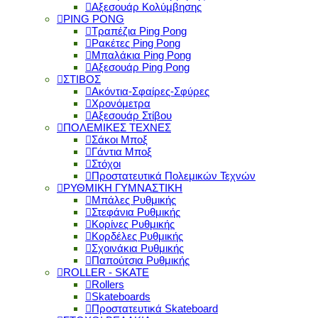
Αξεσουάρ Κολύμβησης
PING PONG
Τραπέζια Ping Pong
Ρακέτες Ping Pong
Μπαλάκια Ping Pong
Αξεσουάρ Ping Pong
ΣΤΙΒΟΣ
Ακόντια-Σφαίρες-Σφύρες
Χρονόμετρα
Αξεσουάρ Στίβου
ΠΟΛΕΜΙΚΕΣ ΤΕΧΝΕΣ
Σάκοι Μποξ
Γάντια Μποξ
Στόχοι
Προστατευτικά Πολεμικών Τεχνών
ΡΥΘΜΙΚΗ ΓΥΜΝΑΣΤΙΚΗ
Μπάλες Ρυθμικής
Στεφάνια Ρυθμικής
Κορίνες Ρυθμικής
Κορδέλες Ρυθμικής
Σχοινάκια Ρυθμικής
Παπούτσια Ρυθμικής
ROLLER - SKATE
Rollers
Skateboards
Προστατευτικά Skateboard