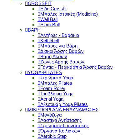
CROSSFIT
Είδη Crossfit
Μπάλες Ιατρικές (Medicine)
Wall Ball
Slam Ball
ΒΑΡΗ
Αλτήρες - Βαράκια
Kettlebell
Μπάρες για Βάρη
Δίσκοι Άρσης Βαρών
Βάρη Άκρων
Ζώνες Άρσης Βαρών
Γάντια - Περικάρπια Άρσης Βαρών
YOGA-PILATES
Στρώματα Yoga
Μπάλες Pilates
Foam Roller
Τουβλάκια Yoga
Aerial Yoga
Αξεσουάρ Yoga Pilates
ΜΙΚΡΟΟΡΓΑΝΑ ΕΝΔΥΝΑΜΩΣΗΣ
Μονόζυγα
Λάστιχα Αντίστασης
Στρώματα Γυμναστικής
Όργανα Κοιλιακών
Aerobic Step