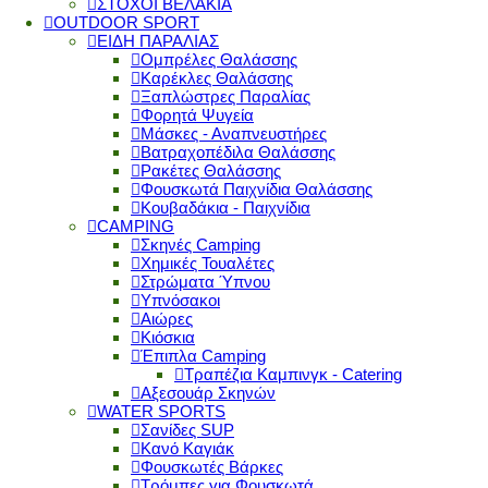
ΣΤΟΧΟΙ ΒΕΛΑΚΙΑ
OUTDOOR SPORT
ΕΙΔΗ ΠΑΡΑΛΙΑΣ
Ομπρέλες Θαλάσσης
Καρέκλες Θαλάσσης
Ξαπλώστρες Παραλίας
Φορητά Ψυγεία
Μάσκες - Αναπνευστήρες
Βατραχοπέδιλα Θαλάσσης
Ρακέτες Θαλάσσης
Φουσκωτά Παιχνίδια Θαλάσσης
Κουβαδάκια - Παιχνίδια
CAMPING
Σκηνές Camping
Χημικές Τουαλέτες
Στρώματα Ύπνου
Υπνόσακοι
Αιώρες
Κιόσκια
Έπιπλα Camping
Τραπέζια Καμπινγκ - Catering
Αξεσουάρ Σκηνών
WATER SPORTS
Σανίδες SUP
Κανό Καγιάκ
Φουσκωτές Βάρκες
Τρόμπες για Φουσκωτά