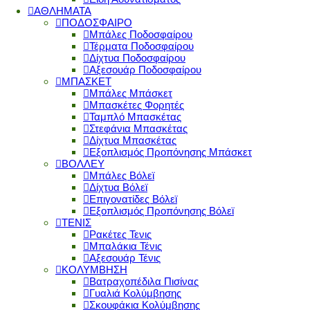
ΑΘΛΗΜΑΤΑ
ΠΟΔΟΣΦΑΙΡΟ
Μπάλες Ποδοσφαίρου
Τέρματα Ποδοσφαίρου
Δίχτυα Ποδοσφαίρου
Αξεσουάρ Ποδοσφαίρου
ΜΠΑΣΚΕΤ
Μπάλες Μπάσκετ
Μπασκέτες Φορητές
Ταμπλό Μπασκέτας
Στεφάνια Μπασκέτας
Δίχτυα Μπασκέτας
Εξοπλισμός Προπόνησης Μπάσκετ
ΒΟΛΛΕΥ
Μπάλες Βόλεϊ
Δίχτυα Βόλεϊ
Επιγονατίδες Βόλεϊ
Εξοπλισμός Προπόνησης Βόλεϊ
ΤΕΝΙΣ
Ρακέτες Τενις
Μπαλάκια Τένις
Αξεσουάρ Τένις
ΚΟΛΥΜΒΗΣΗ
Βατραχοπέδιλα Πισίνας
Γυαλιά Κολύμβησης
Σκουφάκια Κολύμβησης