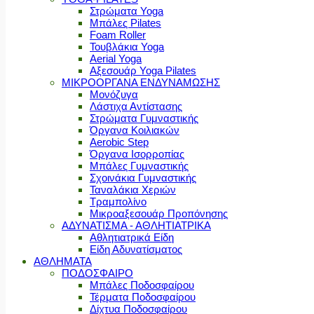
Στρώματα Yoga
Μπάλες Pilates
Foam Roller
Τουβλάκια Yoga
Aerial Yoga
Αξεσουάρ Yoga Pilates
ΜΙΚΡΟΟΡΓΑΝΑ ΕΝΔΥΝΑΜΩΣΗΣ
Μονόζυγα
Λάστιχα Αντίστασης
Στρώματα Γυμναστικής
Όργανα Κοιλιακών
Aerobic Step
Όργανα Ισορροπίας
Μπάλες Γυμναστικής
Σχοινάκια Γυμναστικής
Ταναλάκια Χεριών
Τραμπολίνο
Μικροαξεσουάρ Προπόνησης
ΑΔΥΝΑΤΙΣΜΑ - ΑΘΛΗΤΙΑΤΡΙΚΑ
Αθλητιατρικά Είδη
Είδη Αδυνατίσματος
ΑΘΛΗΜΑΤΑ
ΠΟΔΟΣΦΑΙΡΟ
Μπάλες Ποδοσφαίρου
Τέρματα Ποδοσφαίρου
Δίχτυα Ποδοσφαίρου