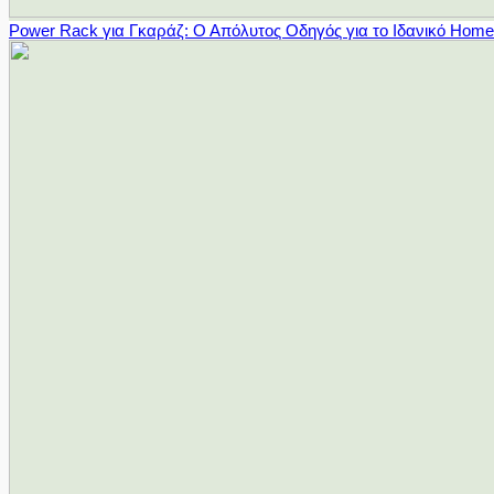
Power Rack για Γκαράζ: Ο Απόλυτος Οδηγός για το Ιδανικό Hom