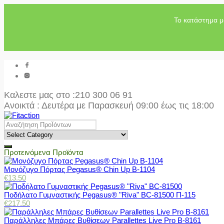
Το κατάστημα μ
Καλεστε μας στο
:210 300 06 91
Ανοικτά : Δευτέρα με Παρασκευή 09:00 έως τις 18:00
Προτεινόμενα Προϊόντα
Μονόζυγο Πόρτας Pegasus® Chin Up Β-1104
€
13.50
Ποδήλατο Γυμναστικής Pegasus® "Riva" BC-81500 Π-115
€
217.50
Παράλληλες Μπάρες Βυθίσεων Parallettes Live Pro Β-8161