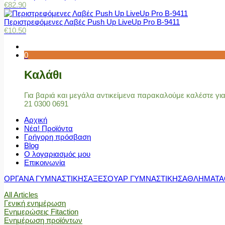
€
82.90
Περιστρεφόμενες Λαβές Push Up LiveUp Pro Β-9411
€
10.50
0
Καλάθι
Για βαριά και μεγάλα αντικείμενα παρακαλούμε καλέστε γ
21 0300 0691
Αρχική
Νέα! Προϊόντα
Γρήγορη πρόσβαση
Blog
Ο λογαριασμός μου
Επικοινωνία
ΟΡΓΑΝΑ ΓΥΜΝΑΣΤΙΚΗΣ
ΑΞΕΣΟΥΑΡ ΓΥΜΝΑΣΤΙΚΗΣ
ΑΘΛΗΜΑΤΑ
All Articles
Γενική ενημέρωση
Ενημερώσεις Fitaction
Ενημέρωση προϊόντων