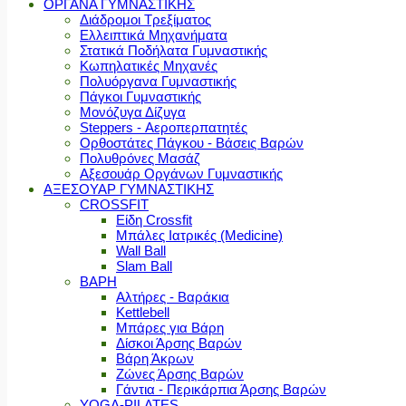
ΟΡΓΑΝΑ ΓΥΜΝΑΣΤΙΚΗΣ
Διάδρομοι Τρεξίματος
Ελλειπτικά Μηχανήματα
Στατικά Ποδήλατα Γυμναστικής
Κωπηλατικές Μηχανές
Πολυόργανα Γυμναστικής
Πάγκοι Γυμναστικής
Μονόζυγα Δίζυγα
Steppers - Αεροπερπατητές
Ορθοστάτες Πάγκου - Βάσεις Βαρών
Πολυθρόνες Μασάζ
Αξεσουάρ Οργάνων Γυμναστικής
ΑΞΕΣΟΥΑΡ ΓΥΜΝΑΣΤΙΚΗΣ
CROSSFIT
Είδη Crossfit
Μπάλες Ιατρικές (Medicine)
Wall Ball
Slam Ball
ΒΑΡΗ
Αλτήρες - Βαράκια
Kettlebell
Μπάρες για Βάρη
Δίσκοι Άρσης Βαρών
Βάρη Άκρων
Ζώνες Άρσης Βαρών
Γάντια - Περικάρπια Άρσης Βαρών
YOGA-PILATES