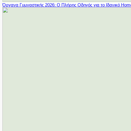
Όργανα Γυμναστικής 2026: Ο Πλήρης Οδηγός για το Ιδανικό Ho