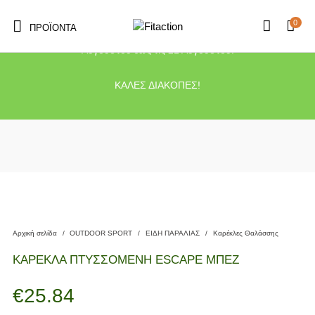
0
ΠΡΟΪΌΝΤΑ
Το κατάστημα μας θα παραμείνει κλειστό λόγω διακοπών από τις 10
Αυγούστου έως τις 21 Αυγούστου.
ΚΑΛΕΣ ΔΙΑΚΟΠΕΣ!
Αρχική σελίδα
/
OUTDOOR SPORT
/
ΕΙΔΗ ΠΑΡΑΛΙΑΣ
/
Καρέκλες Θαλάσσης
ΚΑΡΕΚΛΑ ΠΤΥΣΣΟΜΕΝΗ ESCAPE ΜΠΕΖ
€
25.84