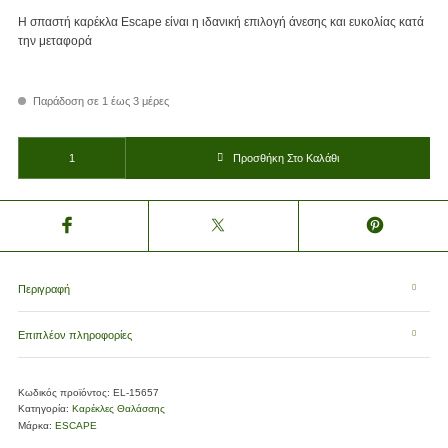
Η σπαστή καρέκλα Escape είναι η ιδανική επιλογή άνεσης και ευκολίας κατά
την μεταφορά
Παράδοση σε 1 έως 3 μέρες
ΚΑΡΕΚΛΑ ΠΤΥΣΣΟΜΕΝΗ ESCAPE ΜΠΕΖ ποσότητα
Προσθήκη Στο Καλάθι
Περιγραφή
Επιπλέον πληροφορίες
Κωδικός προϊόντος:
EL-15657
Κατηγορία:
Καρέκλες Θαλάσσης
Μάρκα:
ESCAPE