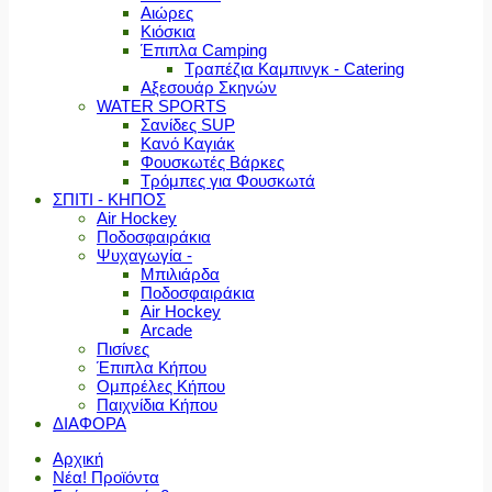
Αιώρες
Κιόσκια
Έπιπλα Camping
Τραπέζια Καμπινγκ - Catering
Αξεσουάρ Σκηνών
WATER SPORTS
Σανίδες SUP
Κανό Καγιάκ
Φουσκωτές Βάρκες
Τρόμπες για Φουσκωτά
ΣΠΙΤΙ - ΚΗΠΟΣ
Air Hockey
Ποδοσφαιράκια
Ψυχαγωγία -
Μπιλιάρδα
Ποδοσφαιράκια
Air Hockey
Arcade
Πισίνες
Έπιπλα Κήπου
Ομπρέλες Κήπου
Παιχνίδια Κήπου
ΔΙΑΦΟΡΑ
Αρχική
Νέα! Προϊόντα