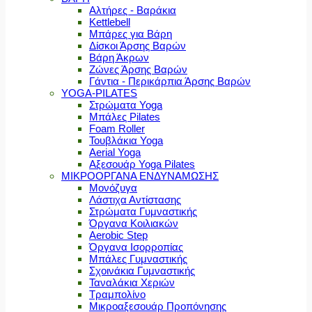
Αλτήρες - Βαράκια
Kettlebell
Μπάρες για Βάρη
Δίσκοι Άρσης Βαρών
Βάρη Άκρων
Ζώνες Άρσης Βαρών
Γάντια - Περικάρπια Άρσης Βαρών
YOGA-PILATES
Στρώματα Yoga
Μπάλες Pilates
Foam Roller
Τουβλάκια Yoga
Aerial Yoga
Αξεσουάρ Yoga Pilates
ΜΙΚΡΟΟΡΓΑΝΑ ΕΝΔΥΝΑΜΩΣΗΣ
Μονόζυγα
Λάστιχα Αντίστασης
Στρώματα Γυμναστικής
Όργανα Κοιλιακών
Aerobic Step
Όργανα Ισορροπίας
Μπάλες Γυμναστικής
Σχοινάκια Γυμναστικής
Ταναλάκια Χεριών
Τραμπολίνο
Μικροαξεσουάρ Προπόνησης