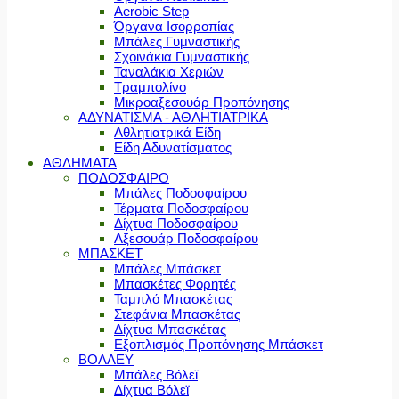
Aerobic Step
Όργανα Ισορροπίας
Μπάλες Γυμναστικής
Σχοινάκια Γυμναστικής
Ταναλάκια Χεριών
Τραμπολίνο
Μικροαξεσουάρ Προπόνησης
ΑΔΥΝΑΤΙΣΜΑ - ΑΘΛΗΤΙΑΤΡΙΚΑ
Αθλητιατρικά Είδη
Είδη Αδυνατίσματος
ΑΘΛΗΜΑΤΑ
ΠΟΔΟΣΦΑΙΡΟ
Μπάλες Ποδοσφαίρου
Τέρματα Ποδοσφαίρου
Δίχτυα Ποδοσφαίρου
Αξεσουάρ Ποδοσφαίρου
ΜΠΑΣΚΕΤ
Μπάλες Μπάσκετ
Μπασκέτες Φορητές
Ταμπλό Μπασκέτας
Στεφάνια Μπασκέτας
Δίχτυα Μπασκέτας
Εξοπλισμός Προπόνησης Μπάσκετ
ΒΟΛΛΕΥ
Μπάλες Βόλεϊ
Δίχτυα Βόλεϊ