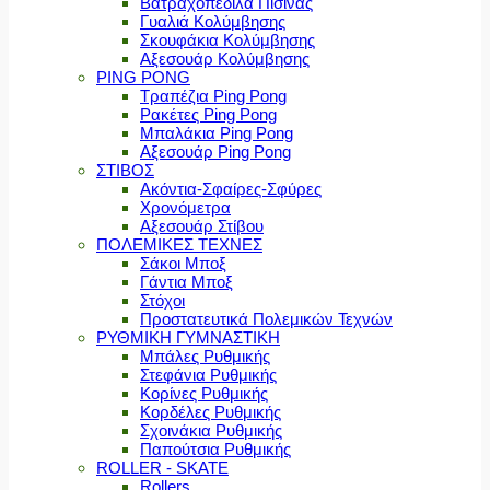
Βατραχοπέδιλα Πισίνας
Γυαλιά Κολύμβησης
Σκουφάκια Κολύμβησης
Αξεσουάρ Κολύμβησης
PING PONG
Τραπέζια Ping Pong
Ρακέτες Ping Pong
Μπαλάκια Ping Pong
Αξεσουάρ Ping Pong
ΣΤΙΒΟΣ
Ακόντια-Σφαίρες-Σφύρες
Χρονόμετρα
Αξεσουάρ Στίβου
ΠΟΛΕΜΙΚΕΣ ΤΕΧΝΕΣ
Σάκοι Μποξ
Γάντια Μποξ
Στόχοι
Προστατευτικά Πολεμικών Τεχνών
ΡΥΘΜΙΚΗ ΓΥΜΝΑΣΤΙΚΗ
Μπάλες Ρυθμικής
Στεφάνια Ρυθμικής
Κορίνες Ρυθμικής
Κορδέλες Ρυθμικής
Σχοινάκια Ρυθμικής
Παπούτσια Ρυθμικής
ROLLER - SKATE
Rollers