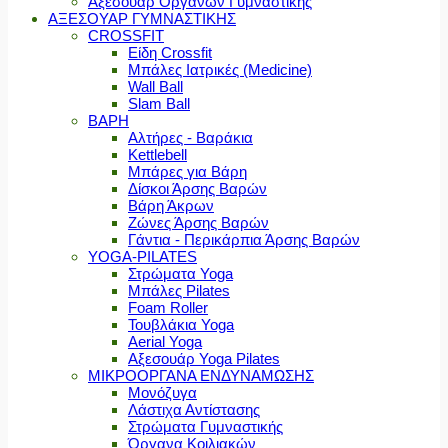
Αξεσουάρ Οργάνων Γυμναστικής
ΑΞΕΣΟΥΑΡ ΓΥΜΝΑΣΤΙΚΗΣ
CROSSFIT
Είδη Crossfit
Μπάλες Ιατρικές (Medicine)
Wall Ball
Slam Ball
ΒΑΡΗ
Αλτήρες - Βαράκια
Kettlebell
Μπάρες για Βάρη
Δίσκοι Άρσης Βαρών
Βάρη Άκρων
Ζώνες Άρσης Βαρών
Γάντια - Περικάρπια Άρσης Βαρών
YOGA-PILATES
Στρώματα Yoga
Μπάλες Pilates
Foam Roller
Τουβλάκια Yoga
Aerial Yoga
Αξεσουάρ Yoga Pilates
ΜΙΚΡΟΟΡΓΑΝΑ ΕΝΔΥΝΑΜΩΣΗΣ
Μονόζυγα
Λάστιχα Αντίστασης
Στρώματα Γυμναστικής
Όργανα Κοιλιακών