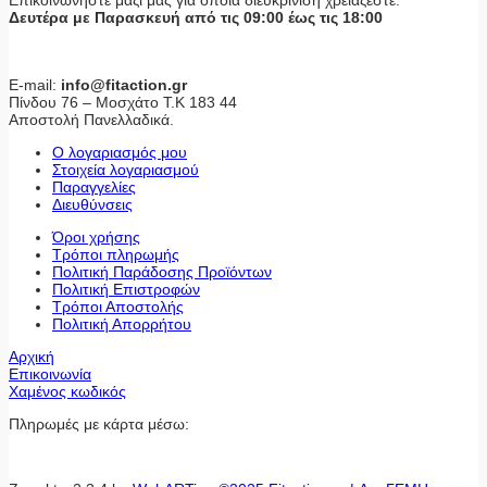
Επικοινωνήστε μαζί μας για όποια διευκρίνιση χρειάζεστε.
Δευτέρα με Παρασκευή από τις 09:00 έως τις 18:00
E-mail:
info@fitaction.gr
Πίνδου 76 – Μοσχάτο Τ.Κ 183 44
Αποστολή Πανελλαδικά.
Ο λογαριασμός μου
Στοιχεία λογαριασμού
Παραγγελίες
Διευθύνσεις
Όροι χρήσης
Τρόποι πληρωμής
Πολιτική Παράδοσης Προϊόντων
Πολιτική Επιστροφών
Τρόποι Αποστολής
Πολιτική Απορρήτου
Αρχική
Επικοινωνία
Χαμένος κωδικός
Πληρωμές με κάρτα μέσω: