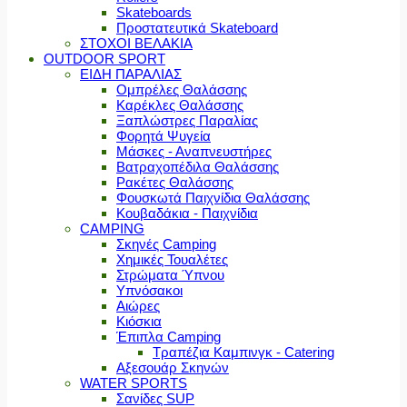
Skateboards
Προστατευτικά Skateboard
ΣΤΟΧΟΙ ΒΕΛΑΚΙΑ
OUTDOOR SPORT
ΕΙΔΗ ΠΑΡΑΛΙΑΣ
Ομπρέλες Θαλάσσης
Καρέκλες Θαλάσσης
Ξαπλώστρες Παραλίας
Φορητά Ψυγεία
Μάσκες - Αναπνευστήρες
Βατραχοπέδιλα Θαλάσσης
Ρακέτες Θαλάσσης
Φουσκωτά Παιχνίδια Θαλάσσης
Κουβαδάκια - Παιχνίδια
CAMPING
Σκηνές Camping
Χημικές Τουαλέτες
Στρώματα Ύπνου
Υπνόσακοι
Αιώρες
Κιόσκια
Έπιπλα Camping
Τραπέζια Καμπινγκ - Catering
Αξεσουάρ Σκηνών
WATER SPORTS
Σανίδες SUP