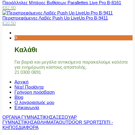
Παράλληλες Μπάρες Βυθίσεων Parallettes Live Pro Β-8161
€
82.90
Περιστρεφόμενες Λαβές Push Up LiveUp Pro Β-9411
€
10.50
0
Καλάθι
Για βαριά και μεγάλα αντικείμενα παρακαλούμε καλέστε
για ενημέρωση κόστους αποστολής.
21 0300 0691
Αρχική
Νέα! Προϊόντα
Γρήγορη πρόσβαση
Blog
Ο λογαριασμός μου
Επικοινωνία
ΟΡΓΑΝΑ ΓΥΜΝΑΣΤΙΚΗΣ
ΑΞΕΣΟΥΑΡ
ΓΥΜΝΑΣΤΙΚΗΣ
ΑΘΛΗΜΑΤΑ
OUTDOOR SPORT
ΣΠΙΤΙ -
ΚΗΠΟΣ
ΔΙΑΦΟΡΑ