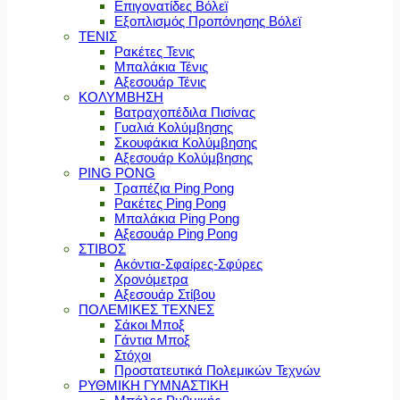
Επιγονατίδες Βόλεϊ
Εξοπλισμός Προπόνησης Βόλεϊ
ΤΕΝΙΣ
Ρακέτες Τενις
Μπαλάκια Τένις
Αξεσουάρ Τένις
ΚΟΛΥΜΒΗΣΗ
Βατραχοπέδιλα Πισίνας
Γυαλιά Κολύμβησης
Σκουφάκια Κολύμβησης
Αξεσουάρ Κολύμβησης
PING PONG
Τραπέζια Ping Pong
Ρακέτες Ping Pong
Μπαλάκια Ping Pong
Αξεσουάρ Ping Pong
ΣΤΙΒΟΣ
Ακόντια-Σφαίρες-Σφύρες
Χρονόμετρα
Αξεσουάρ Στίβου
ΠΟΛΕΜΙΚΕΣ ΤΕΧΝΕΣ
Σάκοι Μποξ
Γάντια Μποξ
Στόχοι
Προστατευτικά Πολεμικών Τεχνών
ΡΥΘΜΙΚΗ ΓΥΜΝΑΣΤΙΚΗ