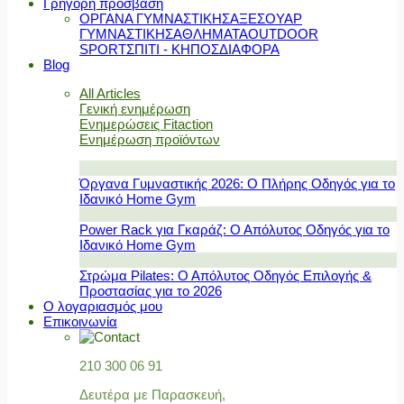
Γρήγορη πρόσβαση
ΟΡΓΑΝΑ ΓΥΜΝΑΣΤΙΚΗΣ
ΑΞΕΣΟΥΑΡ
ΓΥΜΝΑΣΤΙΚΗΣ
ΑΘΛΗΜΑΤΑ
OUTDOOR
SPORT
ΣΠΙΤΙ - ΚΗΠΟΣ
ΔΙΑΦΟΡΑ
Blog
All Articles
Γενική ενημέρωση
Ενημερώσεις Fitaction
Ενημέρωση προϊόντων
Όργανα Γυμναστικής 2026: Ο Πλήρης Οδηγός για το
Ιδανικό Home Gym
Power Rack για Γκαράζ: Ο Απόλυτος Οδηγός για το
Ιδανικό Home Gym
Στρώμα Pilates: Ο Απόλυτος Οδηγός Επιλογής &
Προστασίας για το 2026
Ο λογαριασμός μου
Επικοινωνία
210 300 06 91
Δευτέρα με Παρασκευή,