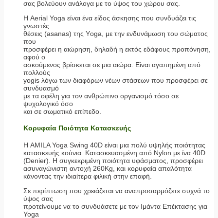
σας βολεύουν ανάλογα με το ύψος του χώρου σας.
Η Aerial Yoga είναι ένα είδος άσκησης που συνδυάζει τις
γνωστές
θέσεις (asanas) της Υoga, με την ενδυνάμωση του σώματος
που
προσφέρει η αιώρηση, δηλαδή η εκτός εδάφους προπόνηση,
αφού ο
ασκούμενος βρίσκεται σε μια αιώρα. Eίναι αγαπημένη από
πολλούς
yogis λόγω των διαφόρων νέων στάσεων που προσφέρει σε
συνδυασμό
με τα οφέλη για τον ανθρώπινο οργανισμό τόσο σε
ψυχολογικό όσο
και σε σωματικό επίπεδο.
Κορυφαία Ποιότητα Κατασκευής
Η AMILA Yoga Swing 40D είναι μια πολύ υψηλής ποιότητας
κατασκευής κούνια. Κατασκευασμένη από Nylon με ίνα 40D
(Denier). Η συγκεκριμένη ποιότητα υφάσματος, προσφέρει
ασυναγώνιστη αντοχή 260Kg, και κορυφαία απαλότητα
κάνοντας την ιδιαίτερα φιλική στην επαφή.
Σε περίπτωση που χρειάζεται να αναπροσαρμόζετε συχνά το
ύψος σας
προτείνουμε να το συνδυάσετε με τον Ιμάντα Επέκτασης για
Yoga