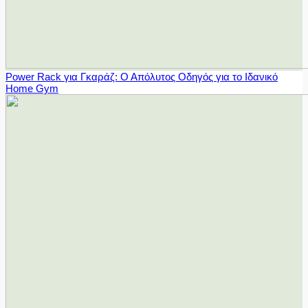
Power Rack για Γκαράζ: Ο Απόλυτος Οδηγός για το Ιδανικό
Home Gym