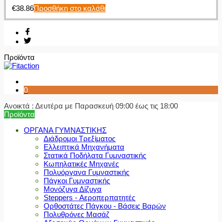
€
38.86
Προσθήκη στο καλάθι
Προϊόντα
0
Ανοικτά : Δευτέρα με Παρασκευή 09:00 έως τις 18:00
Προϊόντα
ΟΡΓΑΝΑ ΓΥΜΝΑΣΤΙΚΗΣ
Διάδρομοι Τρεξίματος
Ελλειπτικά Μηχανήματα
Στατικά Ποδήλατα Γυμναστικής
Κωπηλατικές Μηχανές
Πολυόργανα Γυμναστικής
Πάγκοι Γυμναστικής
Μονόζυγα Δίζυγα
Steppers - Αεροπερπατητές
Ορθοστάτες Πάγκου - Βάσεις Βαρών
Πολυθρόνες Μασάζ