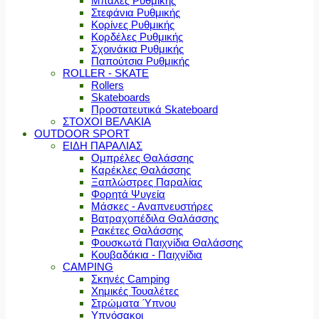
Μπάλες Ρυθμικής
Στεφάνια Ρυθμικής
Κορίνες Ρυθμικής
Κορδέλες Ρυθμικής
Σχοινάκια Ρυθμικής
Παπούτσια Ρυθμικής
ROLLER - SKATE
Rollers
Skateboards
Προστατευτικά Skateboard
ΣΤΟΧΟΙ ΒΕΛΑΚΙΑ
OUTDOOR SPORT
ΕΙΔΗ ΠΑΡΑΛΙΑΣ
Ομπρέλες Θαλάσσης
Καρέκλες Θαλάσσης
Ξαπλώστρες Παραλίας
Φορητά Ψυγεία
Μάσκες - Αναπνευστήρες
Βατραχοπέδιλα Θαλάσσης
Ρακέτες Θαλάσσης
Φουσκωτά Παιχνίδια Θαλάσσης
Κουβαδάκια - Παιχνίδια
CAMPING
Σκηνές Camping
Χημικές Τουαλέτες
Στρώματα Ύπνου
Υπνόσακοι