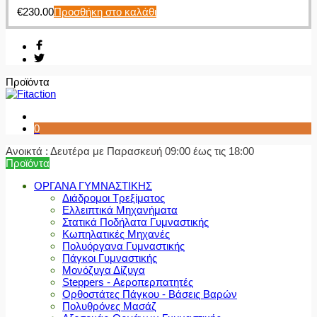
€
230.00
Προσθήκη στο καλάθι
Προϊόντα
0
Ανοικτά : Δευτέρα με Παρασκευή 09:00 έως τις 18:00
Προϊόντα
ΟΡΓΑΝΑ ΓΥΜΝΑΣΤΙΚΗΣ
Διάδρομοι Τρεξίματος
Ελλειπτικά Μηχανήματα
Στατικά Ποδήλατα Γυμναστικής
Κωπηλατικές Μηχανές
Πολυόργανα Γυμναστικής
Πάγκοι Γυμναστικής
Μονόζυγα Δίζυγα
Steppers - Αεροπερπατητές
Ορθοστάτες Πάγκου - Βάσεις Βαρών
Πολυθρόνες Μασάζ