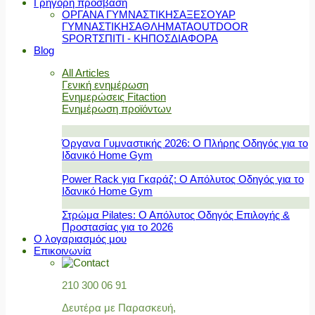
Γρήγορη πρόσβαση
ΟΡΓΑΝΑ ΓΥΜΝΑΣΤΙΚΗΣ
ΑΞΕΣΟΥΑΡ
ΓΥΜΝΑΣΤΙΚΗΣ
ΑΘΛΗΜΑΤΑ
OUTDOOR
SPORT
ΣΠΙΤΙ - ΚΗΠΟΣ
ΔΙΑΦΟΡΑ
Blog
All Articles
Γενική ενημέρωση
Ενημερώσεις Fitaction
Ενημέρωση προϊόντων
Όργανα Γυμναστικής 2026: Ο Πλήρης Οδηγός για το
Ιδανικό Home Gym
Power Rack για Γκαράζ: Ο Απόλυτος Οδηγός για το
Ιδανικό Home Gym
Στρώμα Pilates: Ο Απόλυτος Οδηγός Επιλογής &
Προστασίας για το 2026
Ο λογαριασμός μου
Επικοινωνία
210 300 06 91
Δευτέρα με Παρασκευή,