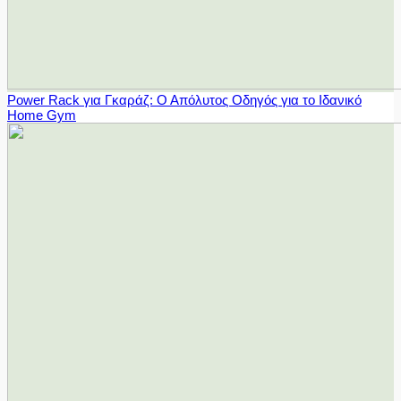
Power Rack για Γκαράζ: Ο Απόλυτος Οδηγός για το Ιδανικό
Home Gym