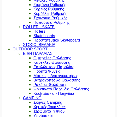
Μπάλες Ρυθμικής
Στεφάνια Ρυθμικής
Κορίνες Ρυθμικής
Κορδέλες Ρυθμικής
Σχοινάκια Ρυθμικής
Παπούτσια Ρυθμικής
ROLLER - SKATE
Rollers
Skateboards
Προστατευτικά Skateboard
ΣΤΟΧΟΙ ΒΕΛΑΚΙΑ
OUTDOOR SPORT
ΕΙΔΗ ΠΑΡΑΛΙΑΣ
Ομπρέλες Θαλάσσης
Καρέκλες Θαλάσσης
Ξαπλώστρες Παραλίας
Φορητά Ψυγεία
Μάσκες - Αναπνευστήρες
Βατραχοπέδιλα Θαλάσσης
Ρακέτες Θαλάσσης
Φουσκωτά Παιχνίδια Θαλάσσης
Κουβαδάκια - Παιχνίδια
CAMPING
Σκηνές Camping
Χημικές Τουαλέτες
Στρώματα Ύπνου
Υπνόσακοι