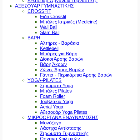
Αξεσουάρ Οργάνων Γυμναστικής
ΑΞΕΣΟΥΑΡ ΓΥΜΝΑΣΤΙΚΗΣ
CROSSFIT
Είδη Crossfit
Μπάλες Ιατρικές (Medicine)
Wall Ball
Slam Ball
ΒΑΡΗ
Αλτήρες - Βαράκια
Kettlebell
Μπάρες για Βάρη
Δίσκοι Άρσης Βαρών
Βάρη Άκρων
Ζώνες Άρσης Βαρών
Γάντια - Περικάρπια Άρσης Βαρών
YOGA-PILATES
Στρώματα Yoga
Μπάλες Pilates
Foam Roller
Τουβλάκια Yoga
Aerial Yoga
Αξεσουάρ Yoga Pilates
ΜΙΚΡΟΟΡΓΑΝΑ ΕΝΔΥΝΑΜΩΣΗΣ
Μονόζυγα
Λάστιχα Αντίστασης
Στρώματα Γυμναστικής
Όργανα Κοιλιακών