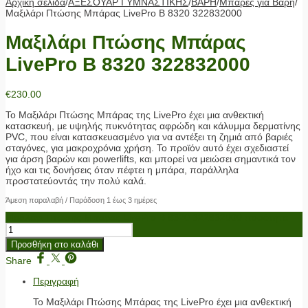
Αρχική σελίδα
/
ΑΞΕΣΟΥΑΡ ΓΥΜΝΑΣΤΙΚΗΣ
/
ΒΑΡΗ
/
Μπάρες για Βάρη
/
Μαξιλάρι Πτώσης Μπάρας LivePro Β 8320 322832000
Μαξιλάρι Πτώσης Μπάρας
LivePro Β 8320 322832000
€
230.00
Το Μαξιλάρι Πτώσης Μπάρας της LivePro έχει μια ανθεκτική
κατασκευή, με υψηλής πυκνότητας αφρώδη και κάλυμμα δερματίνης
PVC, που είναι κατασκευασμένο για να αντέξει τη ζημιά από βαριές
σταγόνες, για μακροχρόνια χρήση. Το προϊόν αυτό έχει σχεδιαστεί
για άρση βαρών και powerlifts, και μπορεί να μειώσει σημαντικά τον
ήχο και τις δονήσεις όταν πέφτει η μπάρα, παράλληλα
προστατεύοντάς την πολύ καλά.
Άμεση παραλαβή / Παράδοση 1 έως 3 ημέρες
Μαξιλάρι Πτώσης Μπάρας LivePro Β 8320 322832000 ποσότητα
Προσθήκη στο καλάθι
Share
Περιγραφή
Το Μαξιλάρι Πτώσης Μπάρας της LivePro έχει μια ανθεκτική