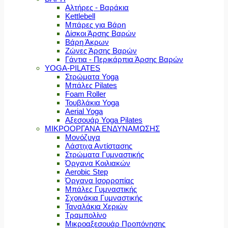
Αλτήρες - Βαράκια
Kettlebell
Μπάρες για Βάρη
Δίσκοι Άρσης Βαρών
Βάρη Άκρων
Ζώνες Άρσης Βαρών
Γάντια - Περικάρπια Άρσης Βαρών
YOGA-PILATES
Στρώματα Yoga
Μπάλες Pilates
Foam Roller
Τουβλάκια Yoga
Aerial Yoga
Αξεσουάρ Yoga Pilates
ΜΙΚΡΟΟΡΓΑΝΑ ΕΝΔΥΝΑΜΩΣΗΣ
Μονόζυγα
Λάστιχα Αντίστασης
Στρώματα Γυμναστικής
Όργανα Κοιλιακών
Aerobic Step
Όργανα Ισορροπίας
Μπάλες Γυμναστικής
Σχοινάκια Γυμναστικής
Ταναλάκια Χεριών
Τραμπολίνο
Μικροαξεσουάρ Προπόνησης