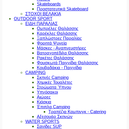
Skateboards
Προστατευτικά Skateboard
ΣΤΟΧΟΙ ΒΕΛΑΚΙΑ
OUTDOOR SPORT
ΕΙΔΗ ΠΑΡΑΛΙΑΣ
Ομπρέλες Θαλάσσης
Καρέκλες Θαλάσσης
Ξαπλώστρες Παραλίας
Φορητά Ψυγεία
Μάσκες - Αναπνευστήρες
Βατραχοπέδιλα Θαλάσσης
Ρακέτες Θαλάσσης
Φουσκωτά Παιχνίδια Θαλάσσης
Κουβαδάκια - Παιχνίδια
CAMPING
Σκηνές Camping
Χημικές Τουαλέτες
Στρώματα Ύπνου
Υπνόσακοι
Αιώρες
Κιόσκια
Έπιπλα Camping
Τραπέζια Καμπινγκ - Catering
Αξεσουάρ Σκηνών
WATER SPORTS
Σανίδες SUP