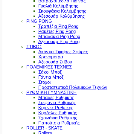
Βατραχοπέδιλα Πισίνας
Γυαλιά Κολύμβησης
Σκουφάκια Κολύμβησης
Αξεσουάρ Κολύμβησης
PING PONG
Τραπέζια Ping Pong
Ρακέτες Ping Pong
Μπαλάκια Ping Pong
Αξεσουάρ Ping Pong
ΣΤΙΒΟΣ
Ακόντια-Σφαίρες-Σφύρες
Χρονόμετρα
Αξεσουάρ Στίβου
ΠΟΛΕΜΙΚΕΣ ΤΕΧΝΕΣ
Σάκοι Μποξ
Γάντια Μποξ
Στόχοι
Προστατευτικά Πολεμικών Τεχνών
ΡΥΘΜΙΚΗ ΓΥΜΝΑΣΤΙΚΗ
Μπάλες Ρυθμικής
Στεφάνια Ρυθμικής
Κορίνες Ρυθμικής
Κορδέλες Ρυθμικής
Σχοινάκια Ρυθμικής
Παπούτσια Ρυθμικής
ROLLER - SKATE
Rollers