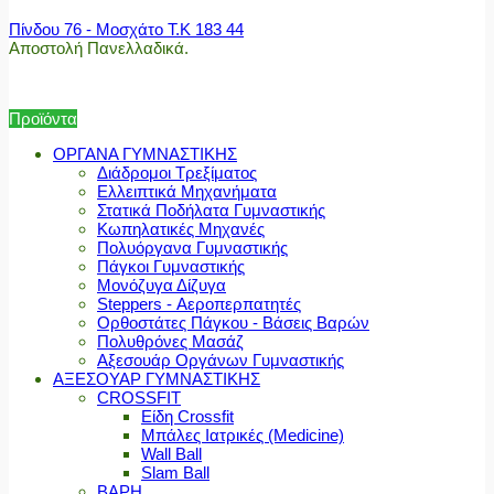
Πίνδου 76 - Μοσχάτο Τ.Κ 183 44
Αποστολή Πανελλαδικά.
Προϊόντα
ΟΡΓΑΝΑ ΓΥΜΝΑΣΤΙΚΗΣ
Διάδρομοι Τρεξίματος
Ελλειπτικά Μηχανήματα
Στατικά Ποδήλατα Γυμναστικής
Κωπηλατικές Μηχανές
Πολυόργανα Γυμναστικής
Πάγκοι Γυμναστικής
Μονόζυγα Δίζυγα
Steppers - Αεροπερπατητές
Ορθοστάτες Πάγκου - Βάσεις Βαρών
Πολυθρόνες Μασάζ
Αξεσουάρ Οργάνων Γυμναστικής
ΑΞΕΣΟΥΑΡ ΓΥΜΝΑΣΤΙΚΗΣ
CROSSFIT
Είδη Crossfit
Μπάλες Ιατρικές (Medicine)
Wall Ball
Slam Ball
ΒΑΡΗ