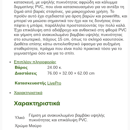
κατασκευή, με υψηλής πυκνότητας αφρώδη και κάλυμμα
δερματίνης PVC, που είναι κατασκευασμένο για να αντέξει τη
ζημιά από βαριές σταγόνες, για μακροχρόνια χρήση. Το
προϊόν αυτό έχει σχεδιαστεί για άρση βαρών και powerlifts, και
μπορεί να μειώσει σημαντικά τον ήχο και τις δονήσεις όταν
πέφτει η μπάρα, παράλληλα προστατεύοντάς την πολύ καλά.
Έχει επικάλυψη από αδιάβροχο και ανθεκτικό στη φθορά PVC
και γέμιση από ανακυκλωμένο βαμβάκι υψηλής πυκνότητας
στο εσωτερικό, πάχους 15 cm, όπως το σκληρό καουτσούκ.
Διαθέτει επίσης κάτω αντιολισθητικό ύφασμα για αυξημένη
σταθερότητα, πράγμα που είναι πολύ πρακτικό τόσο για το
γυμναστήριο όσο και για το σπίτι.
Επιπλέον πληροφορίες
Βάρος
24.00 κ.
Διαστάσεις
76.00 × 32.00 × 62.00 cm
Κατασκευαστής
LivePro
Χαρακτηριστικά
Χαρακτηριστικά
Γέμιση με ανακυκλωμένο βαμβάκι υψηλής
Υλικό
πυκνότητας και επικάλυψη PVC.
Χρώμα
Μαύρο