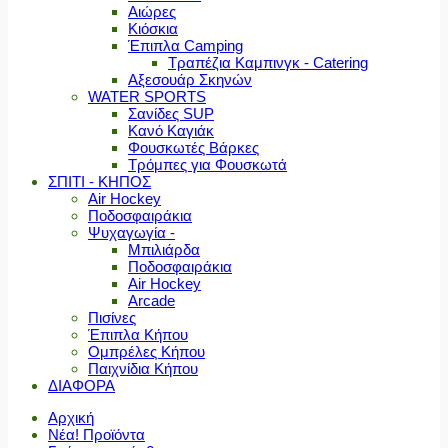
Αιώρες
Κιόσκια
Έπιπλα Camping
Τραπέζια Καμπινγκ - Catering
Αξεσουάρ Σκηνών
WATER SPORTS
Σανίδες SUP
Κανό Καγιάκ
Φουσκωτές Βάρκες
Τρόμπες για Φουσκωτά
ΣΠΙΤΙ - ΚΗΠΟΣ
Air Hockey
Ποδοσφαιράκια
Ψυχαγωγία -
Μπιλιάρδα
Ποδοσφαιράκια
Air Hockey
Arcade
Πισίνες
Έπιπλα Κήπου
Ομπρέλες Κήπου
Παιχνίδια Κήπου
ΔΙΑΦΟΡΑ
Αρχική
Νέα! Προϊόντα