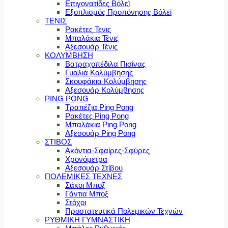
Επιγονατίδες Βόλεϊ
Εξοπλισμός Προπόνησης Βόλεϊ
ΤΕΝΙΣ
Ρακέτες Τενις
Μπαλάκια Τένις
Αξεσουάρ Τένις
ΚΟΛΥΜΒΗΣΗ
Βατραχοπέδιλα Πισίνας
Γυαλιά Κολύμβησης
Σκουφάκια Κολύμβησης
Αξεσουάρ Κολύμβησης
PING PONG
Τραπέζια Ping Pong
Ρακέτες Ping Pong
Μπαλάκια Ping Pong
Αξεσουάρ Ping Pong
ΣΤΙΒΟΣ
Ακόντια-Σφαίρες-Σφύρες
Χρονόμετρα
Αξεσουάρ Στίβου
ΠΟΛΕΜΙΚΕΣ ΤΕΧΝΕΣ
Σάκοι Μποξ
Γάντια Μποξ
Στόχοι
Προστατευτικά Πολεμικών Τεχνών
ΡΥΘΜΙΚΗ ΓΥΜΝΑΣΤΙΚΗ