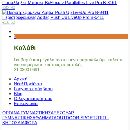
Παράλληλες Μπάρες Βυθίσεων Parallettes Live Pro Β-8161
€
82.90
Περιστρεφόμενες Λαβές Push Up LiveUp Pro Β-9411
€
10.50
0
Καλάθι
Για βαριά και μεγάλα αντικείμενα παρακαλούμε καλέστε
για ενημέρωση κόστους αποστολής.
21 0300 0691
Αρχική
Νέα! Προϊόντα
Γρήγορη πρόσβαση
Blog
Ο λογαριασμός μου
Επικοινωνία
ΟΡΓΑΝΑ ΓΥΜΝΑΣΤΙΚΗΣ
ΑΞΕΣΟΥΑΡ
ΓΥΜΝΑΣΤΙΚΗΣ
ΑΘΛΗΜΑΤΑ
OUTDOOR SPORT
ΣΠΙΤΙ -
ΚΗΠΟΣ
ΔΙΑΦΟΡΑ