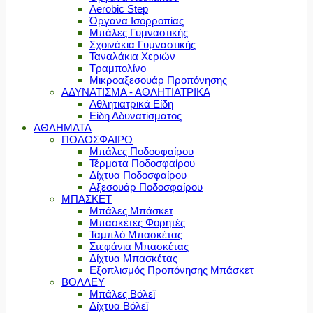
Aerobic Step
Όργανα Ισορροπίας
Μπάλες Γυμναστικής
Σχοινάκια Γυμναστικής
Ταναλάκια Χεριών
Τραμπολίνο
Μικροαξεσουάρ Προπόνησης
ΑΔΥΝΑΤΙΣΜΑ - ΑΘΛΗΤΙΑΤΡΙΚΑ
Αθλητιατρικά Είδη
Είδη Αδυνατίσματος
ΑΘΛΗΜΑΤΑ
ΠΟΔΟΣΦΑΙΡΟ
Μπάλες Ποδοσφαίρου
Τέρματα Ποδοσφαίρου
Δίχτυα Ποδοσφαίρου
Αξεσουάρ Ποδοσφαίρου
ΜΠΑΣΚΕΤ
Μπάλες Μπάσκετ
Μπασκέτες Φορητές
Ταμπλό Μπασκέτας
Στεφάνια Μπασκέτας
Δίχτυα Μπασκέτας
Εξοπλισμός Προπόνησης Μπάσκετ
ΒΟΛΛΕΥ
Μπάλες Βόλεϊ
Δίχτυα Βόλεϊ