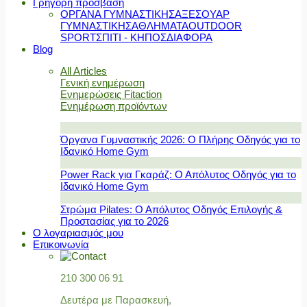
Γρήγορη πρόσβαση
ΟΡΓΑΝΑ ΓΥΜΝΑΣΤΙΚΗΣ
ΑΞΕΣΟΥΑΡ
ΓΥΜΝΑΣΤΙΚΗΣ
ΑΘΛΗΜΑΤΑ
OUTDOOR
SPORT
ΣΠΙΤΙ - ΚΗΠΟΣ
ΔΙΑΦΟΡΑ
Blog
All Articles
Γενική ενημέρωση
Ενημερώσεις Fitaction
Ενημέρωση προϊόντων
Όργανα Γυμναστικής 2026: Ο Πλήρης Οδηγός για το
Ιδανικό Home Gym
Power Rack για Γκαράζ: Ο Απόλυτος Οδηγός για το
Ιδανικό Home Gym
Στρώμα Pilates: Ο Απόλυτος Οδηγός Επιλογής &
Προστασίας για το 2026
Ο λογαριασμός μου
Επικοινωνία
210 300 06 91
Δευτέρα με Παρασκευή,