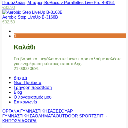
Παράλληλες Μπάρες Βυθίσεων Parallettes Live Pro Β-8161
€
82.90
Aerobic Step LiveUp B-3168B
€
32.50
0
Καλάθι
Για βαριά και μεγάλα αντικείμενα παρακαλούμε καλέστε
για ενημέρωση κόστους αποστολής.
21 0300 0691
Αρχική
Νέα! Προϊόντα
Γρήγορη πρόσβαση
Blog
Ο λογαριασμός μου
Επικοινωνία
ΟΡΓΑΝΑ ΓΥΜΝΑΣΤΙΚΗΣ
ΑΞΕΣΟΥΑΡ
ΓΥΜΝΑΣΤΙΚΗΣ
ΑΘΛΗΜΑΤΑ
OUTDOOR SPORT
ΣΠΙΤΙ -
ΚΗΠΟΣ
ΔΙΑΦΟΡΑ