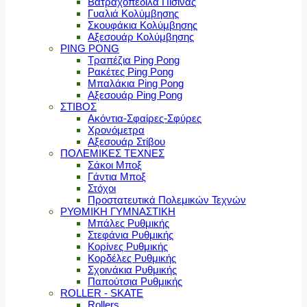
Βατραχοπέδιλα Πισίνας
Γυαλιά Κολύμβησης
Σκουφάκια Κολύμβησης
Αξεσουάρ Κολύμβησης
PING PONG
Τραπέζια Ping Pong
Ρακέτες Ping Pong
Μπαλάκια Ping Pong
Αξεσουάρ Ping Pong
ΣΤΙΒΟΣ
Ακόντια-Σφαίρες-Σφύρες
Χρονόμετρα
Αξεσουάρ Στίβου
ΠΟΛΕΜΙΚΕΣ ΤΕΧΝΕΣ
Σάκοι Μποξ
Γάντια Μποξ
Στόχοι
Προστατευτικά Πολεμικών Τεχνών
ΡΥΘΜΙΚΗ ΓΥΜΝΑΣΤΙΚΗ
Μπάλες Ρυθμικής
Στεφάνια Ρυθμικής
Κορίνες Ρυθμικής
Κορδέλες Ρυθμικής
Σχοινάκια Ρυθμικής
Παπούτσια Ρυθμικής
ROLLER - SKATE
Rollers