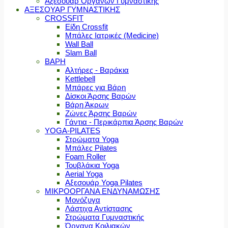
Αξεσουάρ Οργάνων Γυμναστικής
ΑΞΕΣΟΥΑΡ ΓΥΜΝΑΣΤΙΚΗΣ
CROSSFIT
Είδη Crossfit
Μπάλες Ιατρικές (Medicine)
Wall Ball
Slam Ball
ΒΑΡΗ
Αλτήρες - Βαράκια
Kettlebell
Μπάρες για Βάρη
Δίσκοι Άρσης Βαρών
Βάρη Άκρων
Ζώνες Άρσης Βαρών
Γάντια - Περικάρπια Άρσης Βαρών
YOGA-PILATES
Στρώματα Yoga
Μπάλες Pilates
Foam Roller
Τουβλάκια Yoga
Aerial Yoga
Αξεσουάρ Yoga Pilates
ΜΙΚΡΟΟΡΓΑΝΑ ΕΝΔΥΝΑΜΩΣΗΣ
Μονόζυγα
Λάστιχα Αντίστασης
Στρώματα Γυμναστικής
Όργανα Κοιλιακών