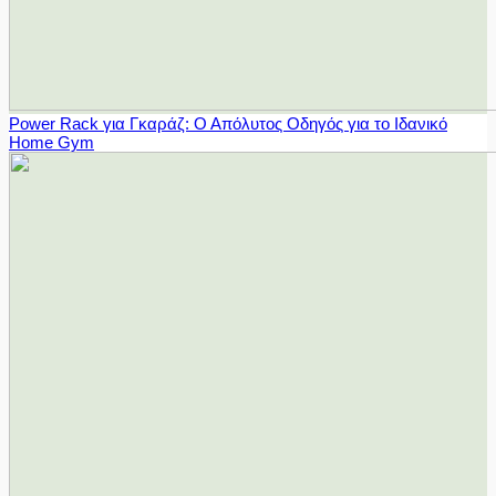
Power Rack για Γκαράζ: Ο Απόλυτος Οδηγός για το Ιδανικό
Home Gym