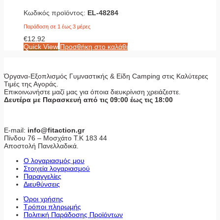
Κωδικός προϊόντος:
EL-48284
Παράδοση σε 1 έως 3 μέρες
€
12.92
Quick View
Προσθήκη στο καλάθι
Όργανα-Εξοπλισμός Γυμναστικής & Είδη Camping στις Καλύτερες
Τιμές της Αγοράς.
Επικοινωνήστε μαζί μας για όποια διευκρίνιση χρειάζεστε.
Δευτέρα με Παρασκευή από τις 09:00 έως τις 18:00
E-mail:
info@fitaction.gr
Πίνδου 76 – Μοσχάτο Τ.Κ 183 44
Αποστολή Πανελλαδικά.
Ο λογαριασμός μου
Στοιχεία λογαριασμού
Παραγγελίες
Διευθύνσεις
Όροι χρήσης
Τρόποι πληρωμής
Πολιτική Παράδοσης Προϊόντων