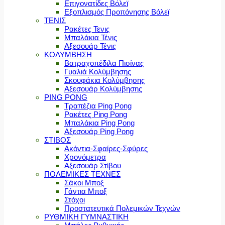
Επιγονατίδες Βόλεϊ
Εξοπλισμός Προπόνησης Βόλεϊ
ΤΕΝΙΣ
Ρακέτες Τενις
Μπαλάκια Τένις
Αξεσουάρ Τένις
ΚΟΛΥΜΒΗΣΗ
Βατραχοπέδιλα Πισίνας
Γυαλιά Κολύμβησης
Σκουφάκια Κολύμβησης
Αξεσουάρ Κολύμβησης
PING PONG
Τραπέζια Ping Pong
Ρακέτες Ping Pong
Μπαλάκια Ping Pong
Αξεσουάρ Ping Pong
ΣΤΙΒΟΣ
Ακόντια-Σφαίρες-Σφύρες
Χρονόμετρα
Αξεσουάρ Στίβου
ΠΟΛΕΜΙΚΕΣ ΤΕΧΝΕΣ
Σάκοι Μποξ
Γάντια Μποξ
Στόχοι
Προστατευτικά Πολεμικών Τεχνών
ΡΥΘΜΙΚΗ ΓΥΜΝΑΣΤΙΚΗ