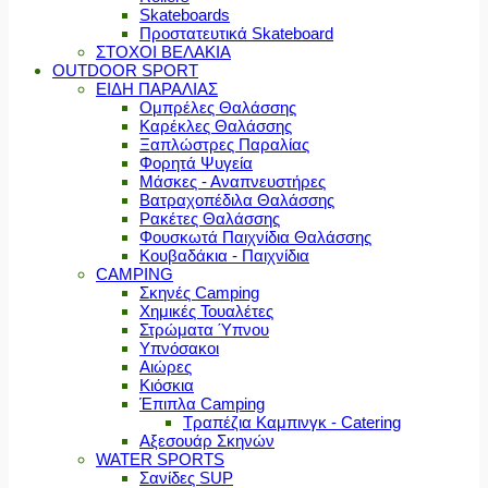
Skateboards
Προστατευτικά Skateboard
ΣΤΟΧΟΙ ΒΕΛΑΚΙΑ
OUTDOOR SPORT
ΕΙΔΗ ΠΑΡΑΛΙΑΣ
Ομπρέλες Θαλάσσης
Καρέκλες Θαλάσσης
Ξαπλώστρες Παραλίας
Φορητά Ψυγεία
Μάσκες - Αναπνευστήρες
Βατραχοπέδιλα Θαλάσσης
Ρακέτες Θαλάσσης
Φουσκωτά Παιχνίδια Θαλάσσης
Κουβαδάκια - Παιχνίδια
CAMPING
Σκηνές Camping
Χημικές Τουαλέτες
Στρώματα Ύπνου
Υπνόσακοι
Αιώρες
Κιόσκια
Έπιπλα Camping
Τραπέζια Καμπινγκ - Catering
Αξεσουάρ Σκηνών
WATER SPORTS
Σανίδες SUP