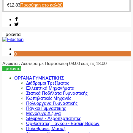
€
12.83
Προσθήκη στο καλάθι
Προϊόντα
0
Ανοικτά : Δευτέρα με Παρασκευή 09:00 έως τις 18:00
Προϊόντα
ΟΡΓΑΝΑ ΓΥΜΝΑΣΤΙΚΗΣ
Διάδρομοι Τρεξίματος
Ελλειπτικά Μηχανήματα
Στατικά Ποδήλατα Γυμναστικής
Κωπηλατικές Μηχανές
Πολυόργανα Γυμναστικής
Πάγκοι Γυμναστικής
Μονόζυγα Δίζυγα
Steppers - Αεροπερπατητές
Ορθοστάτες Πάγκου - Βάσεις Βαρών
Πολυθρόνες Μασάζ