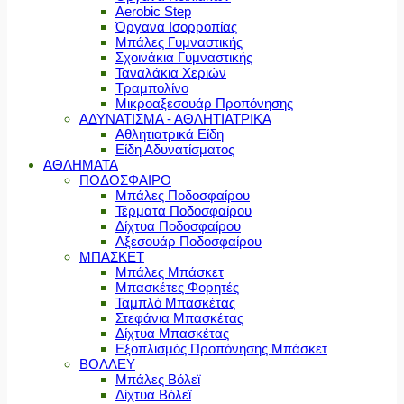
Aerobic Step
Όργανα Ισορροπίας
Μπάλες Γυμναστικής
Σχοινάκια Γυμναστικής
Ταναλάκια Χεριών
Τραμπολίνο
Μικροαξεσουάρ Προπόνησης
ΑΔΥΝΑΤΙΣΜΑ - ΑΘΛΗΤΙΑΤΡΙΚΑ
Αθλητιατρικά Είδη
Είδη Αδυνατίσματος
ΑΘΛΗΜΑΤΑ
ΠΟΔΟΣΦΑΙΡΟ
Μπάλες Ποδοσφαίρου
Τέρματα Ποδοσφαίρου
Δίχτυα Ποδοσφαίρου
Αξεσουάρ Ποδοσφαίρου
ΜΠΑΣΚΕΤ
Μπάλες Μπάσκετ
Μπασκέτες Φορητές
Ταμπλό Μπασκέτας
Στεφάνια Μπασκέτας
Δίχτυα Μπασκέτας
Εξοπλισμός Προπόνησης Μπάσκετ
ΒΟΛΛΕΥ
Μπάλες Βόλεϊ
Δίχτυα Βόλεϊ