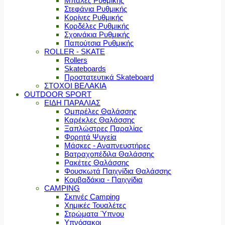
Μπάλες Ρυθμικής
Στεφάνια Ρυθμικής
Κορίνες Ρυθμικής
Κορδέλες Ρυθμικής
Σχοινάκια Ρυθμικής
Παπούτσια Ρυθμικής
ROLLER - SKATE
Rollers
Skateboards
Προστατευτικά Skateboard
ΣΤΟΧΟΙ ΒΕΛΑΚΙΑ
OUTDOOR SPORT
ΕΙΔΗ ΠΑΡΑΛΙΑΣ
Ομπρέλες Θαλάσσης
Καρέκλες Θαλάσσης
Ξαπλώστρες Παραλίας
Φορητά Ψυγεία
Μάσκες - Αναπνευστήρες
Βατραχοπέδιλα Θαλάσσης
Ρακέτες Θαλάσσης
Φουσκωτά Παιχνίδια Θαλάσσης
Κουβαδάκια - Παιχνίδια
CAMPING
Σκηνές Camping
Χημικές Τουαλέτες
Στρώματα Ύπνου
Υπνόσακοι