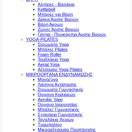
Αλτήρες - Βαράκια
Kettlebell
Μπάρες για Βάρη
Δίσκοι Άρσης Βαρών
Βάρη Άκρων
Ζώνες Άρσης Βαρών
Γάντια - Περικάρπια Άρσης Βαρών
YOGA-PILATES
Στρώματα Yoga
Μπάλες Pilates
Foam Roller
Τουβλάκια Yoga
Aerial Yoga
Αξεσουάρ Yoga Pilates
ΜΙΚΡΟΟΡΓΑΝΑ ΕΝΔΥΝΑΜΩΣΗΣ
Μονόζυγα
Λάστιχα Αντίστασης
Στρώματα Γυμναστικής
Όργανα Κοιλιακών
Aerobic Step
Όργανα Ισορροπίας
Μπάλες Γυμναστικής
Σχοινάκια Γυμναστικής
Ταναλάκια Χεριών
Τραμπολίνο
Μικροαξεσουάρ Προπόνησης