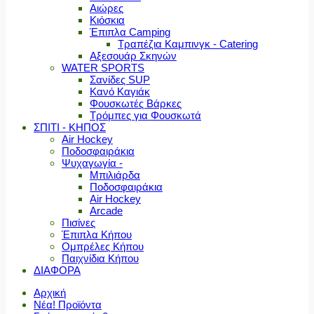
Αιώρες
Κιόσκια
Έπιπλα Camping
Τραπέζια Καμπινγκ - Catering
Αξεσουάρ Σκηνών
WATER SPORTS
Σανίδες SUP
Κανό Καγιάκ
Φουσκωτές Βάρκες
Τρόμπες για Φουσκωτά
ΣΠΙΤΙ - ΚΗΠΟΣ
Air Hockey
Ποδοσφαιράκια
Ψυχαγωγία -
Μπιλιάρδα
Ποδοσφαιράκια
Air Hockey
Arcade
Πισίνες
Έπιπλα Κήπου
Ομπρέλες Κήπου
Παιχνίδια Κήπου
ΔΙΑΦΟΡΑ
Αρχική
Νέα! Προϊόντα