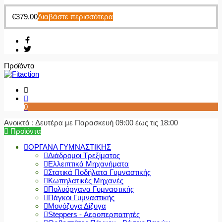
€
379.00
Διαβάστε περισσότερα
Προϊόντα
0
Ανοικτά : Δευτέρα με Παρασκευή 09:00 έως τις 18:00
Προϊόντα
ΟΡΓΑΝΑ ΓΥΜΝΑΣΤΙΚΗΣ
Διάδρομοι Τρεξίματος
Ελλειπτικά Μηχανήματα
Στατικά Ποδήλατα Γυμναστικής
Κωπηλατικές Μηχανές
Πολυόργανα Γυμναστικής
Πάγκοι Γυμναστικής
Μονόζυγα Δίζυγα
Steppers - Αεροπερπατητές