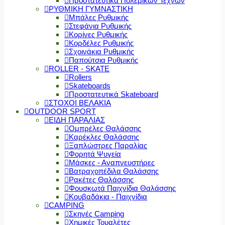
Προστατευτικά Πολεμικών Τεχνών
ΡΥΘΜΙΚΗ ΓΥΜΝΑΣΤΙΚΗ
Μπάλες Ρυθμικής
Στεφάνια Ρυθμικής
Κορίνες Ρυθμικής
Κορδέλες Ρυθμικής
Σχοινάκια Ρυθμικής
Παπούτσια Ρυθμικής
ROLLER - SKATE
Rollers
Skateboards
Προστατευτικά Skateboard
ΣΤΟΧΟΙ ΒΕΛΑΚΙΑ
OUTDOOR SPORT
ΕΙΔΗ ΠΑΡΑΛΙΑΣ
Ομπρέλες Θαλάσσης
Καρέκλες Θαλάσσης
Ξαπλώστρες Παραλίας
Φορητά Ψυγεία
Μάσκες - Αναπνευστήρες
Βατραχοπέδιλα Θαλάσσης
Ρακέτες Θαλάσσης
Φουσκωτά Παιχνίδια Θαλάσσης
Κουβαδάκια - Παιχνίδια
CAMPING
Σκηνές Camping
Χημικές Τουαλέτες