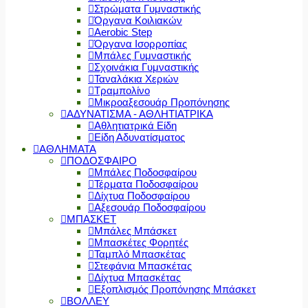
Στρώματα Γυμναστικής
Όργανα Κοιλιακών
Aerobic Step
Όργανα Ισορροπίας
Μπάλες Γυμναστικής
Σχοινάκια Γυμναστικής
Ταναλάκια Χεριών
Τραμπολίνο
Μικροαξεσουάρ Προπόνησης
ΑΔΥΝΑΤΙΣΜΑ - ΑΘΛΗΤΙΑΤΡΙΚΑ
Αθλητιατρικά Είδη
Είδη Αδυνατίσματος
ΑΘΛΗΜΑΤΑ
ΠΟΔΟΣΦΑΙΡΟ
Μπάλες Ποδοσφαίρου
Τέρματα Ποδοσφαίρου
Δίχτυα Ποδοσφαίρου
Αξεσουάρ Ποδοσφαίρου
ΜΠΑΣΚΕΤ
Μπάλες Μπάσκετ
Μπασκέτες Φορητές
Ταμπλό Μπασκέτας
Στεφάνια Μπασκέτας
Δίχτυα Μπασκέτας
Εξοπλισμός Προπόνησης Μπάσκετ
ΒΟΛΛΕΥ