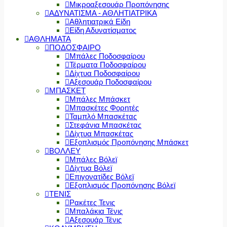
Μικροαξεσουάρ Προπόνησης
ΑΔΥΝΑΤΙΣΜΑ - ΑΘΛΗΤΙΑΤΡΙΚΑ
Αθλητιατρικά Είδη
Είδη Αδυνατίσματος
ΑΘΛΗΜΑΤΑ
ΠΟΔΟΣΦΑΙΡΟ
Μπάλες Ποδοσφαίρου
Τέρματα Ποδοσφαίρου
Δίχτυα Ποδοσφαίρου
Αξεσουάρ Ποδοσφαίρου
ΜΠΑΣΚΕΤ
Μπάλες Μπάσκετ
Μπασκέτες Φορητές
Ταμπλό Μπασκέτας
Στεφάνια Μπασκέτας
Δίχτυα Μπασκέτας
Εξοπλισμός Προπόνησης Μπάσκετ
ΒΟΛΛΕΥ
Μπάλες Βόλεϊ
Δίχτυα Βόλεϊ
Επιγονατίδες Βόλεϊ
Εξοπλισμός Προπόνησης Βόλεϊ
ΤΕΝΙΣ
Ρακέτες Τενις
Μπαλάκια Τένις
Αξεσουάρ Τένις