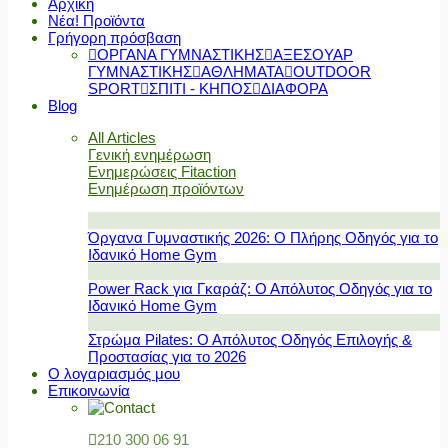
Αρχική
Νέα! Προϊόντα
Γρήγορη πρόσβαση
ΟΡΓΑΝΑ ΓΥΜΝΑΣΤΙΚΗΣ
ΑΞΕΣΟΥΑΡ
ΓΥΜΝΑΣΤΙΚΗΣ
ΑΘΛΗΜΑΤΑ
OUTDOOR
SPORT
ΣΠΙΤΙ - ΚΗΠΟΣ
ΔΙΑΦΟΡΑ
Blog
All Articles
Γενική ενημέρωση
Ενημερώσεις Fitaction
Ενημέρωση προϊόντων
Όργανα Γυμναστικής 2026: Ο Πλήρης Οδηγός για το
Ιδανικό Home Gym
Power Rack για Γκαράζ: Ο Απόλυτος Οδηγός για το
Ιδανικό Home Gym
Στρώμα Pilates: Ο Απόλυτος Οδηγός Επιλογής &
Προστασίας για το 2026
Ο λογαριασμός μου
Επικοινωνία
210 300 06 91