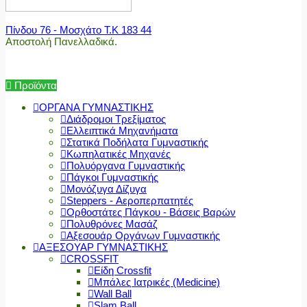
Πίνδου 76 - Μοσχάτο Τ.Κ 183 44
Αποστολή Πανελλαδικά.
Προϊόντα
ΟΡΓΑΝΑ ΓΥΜΝΑΣΤΙΚΗΣ
Διάδρομοι Τρεξίματος
Ελλειπτικά Μηχανήματα
Στατικά Ποδήλατα Γυμναστικής
Κωπηλατικές Μηχανές
Πολυόργανα Γυμναστικής
Πάγκοι Γυμναστικής
Μονόζυγα Δίζυγα
Steppers - Αεροπερπατητές
Ορθοστάτες Πάγκου - Βάσεις Βαρών
Πολυθρόνες Μασάζ
Αξεσουάρ Οργάνων Γυμναστικής
ΑΞΕΣΟΥΑΡ ΓΥΜΝΑΣΤΙΚΗΣ
CROSSFIT
Είδη Crossfit
Μπάλες Ιατρικές (Medicine)
Wall Ball
Slam Ball