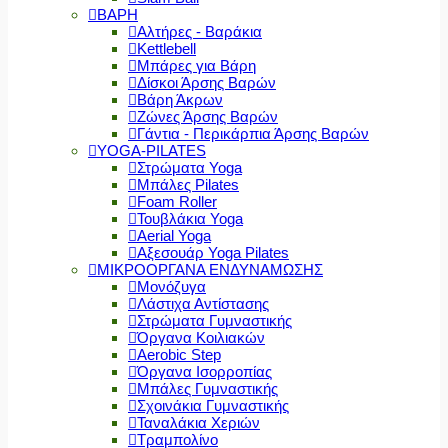
ΒΑΡΗ
Αλτήρες - Βαράκια
Kettlebell
Μπάρες για Βάρη
Δίσκοι Άρσης Βαρών
Βάρη Άκρων
Ζώνες Άρσης Βαρών
Γάντια - Περικάρπια Άρσης Βαρών
YOGA-PILATES
Στρώματα Yoga
Μπάλες Pilates
Foam Roller
Τουβλάκια Yoga
Aerial Yoga
Αξεσουάρ Yoga Pilates
ΜΙΚΡΟΟΡΓΑΝΑ ΕΝΔΥΝΑΜΩΣΗΣ
Μονόζυγα
Λάστιχα Αντίστασης
Στρώματα Γυμναστικής
Όργανα Κοιλιακών
Aerobic Step
Όργανα Ισορροπίας
Μπάλες Γυμναστικής
Σχοινάκια Γυμναστικής
Ταναλάκια Χεριών
Τραμπολίνο