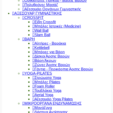
Ορθοστάτες Πάγκου - Βάσεις Βαρών
Πολυθρόνες Μασάζ
Αξεσουάρ Οργάνων Γυμναστικής
ΑΞΕΣΟΥΑΡ ΓΥΜΝΑΣΤΙΚΗΣ
CROSSFIT
Είδη Crossfit
Μπάλες Ιατρικές (Medicine)
Wall Ball
Slam Ball
ΒΑΡΗ
Αλτήρες - Βαράκια
Kettlebell
Μπάρες για Βάρη
Δίσκοι Άρσης Βαρών
Βάρη Άκρων
Ζώνες Άρσης Βαρών
Γάντια - Περικάρπια Άρσης Βαρών
YOGA-PILATES
Στρώματα Yoga
Μπάλες Pilates
Foam Roller
Τουβλάκια Yoga
Aerial Yoga
Αξεσουάρ Yoga Pilates
ΜΙΚΡΟΟΡΓΑΝΑ ΕΝΔΥΝΑΜΩΣΗΣ
Μονόζυγα
Λάστιχα Αντίστασης