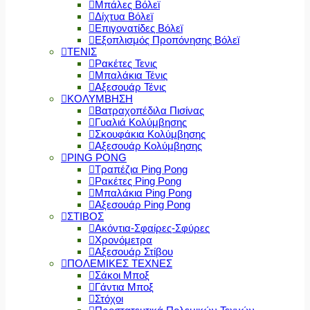
Μπάλες Βόλεϊ
Δίχτυα Βόλεϊ
Επιγονατίδες Βόλεϊ
Εξοπλισμός Προπόνησης Βόλεϊ
ΤΕΝΙΣ
Ρακέτες Τενις
Μπαλάκια Τένις
Αξεσουάρ Τένις
ΚΟΛΥΜΒΗΣΗ
Βατραχοπέδιλα Πισίνας
Γυαλιά Κολύμβησης
Σκουφάκια Κολύμβησης
Αξεσουάρ Κολύμβησης
PING PONG
Τραπέζια Ping Pong
Ρακέτες Ping Pong
Μπαλάκια Ping Pong
Αξεσουάρ Ping Pong
ΣΤΙΒΟΣ
Ακόντια-Σφαίρες-Σφύρες
Χρονόμετρα
Αξεσουάρ Στίβου
ΠΟΛΕΜΙΚΕΣ ΤΕΧΝΕΣ
Σάκοι Μποξ
Γάντια Μποξ
Στόχοι