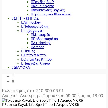
Σανίδες SUP
Κανό Καγιάκ
Φουσκωτές Βάρκες
Τρόμπες για Φουσκωτά
ΣΠΙΤΙ - ΚΗΠΟΣ
Air Hockey
Ποδοσφαιράκια
Ψυχαγωγία -
Μπιλιάρδα
Ποδοσφαιράκια
Air Hockey
Arcade
Πισίνες
Έπιπλα Κήπου
Ομπρέλες Κήπου
Παιχνίδια Κήπου
ΔΙΑΦΟΡΑ
Καλεστε μας στο
:210 300 06 91
Ανοικτά : Δευτέρα με Παρασκευή 09:00 έως τις 18:00
Πλαστικό Kayak Life Sport Timo 1 Ατόμου VK-05