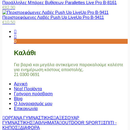
Παράλληλες Μπάρες Βυθίσεων Parallettes Live Pro Β-8161
€
82.90
Περιστρεφόμενες Λαβές Push Up LiveUp Pro Β-9411
€
10.50
0
Καλάθι
Για βαριά και μεγάλα αντικείμενα παρακαλούμε καλέστε
για ενημέρωση κόστους αποστολής.
21 0300 0691
Αρχική
Νέα! Προϊόντα
Γρήγορη πρόσβαση
Blog
Ο λογαριασμός μου
Επικοινωνία
ΟΡΓΑΝΑ ΓΥΜΝΑΣΤΙΚΗΣ
ΑΞΕΣΟΥΑΡ
ΓΥΜΝΑΣΤΙΚΗΣ
ΑΘΛΗΜΑΤΑ
OUTDOOR SPORT
ΣΠΙΤΙ -
ΚΗΠΟΣ
ΔΙΑΦΟΡΑ