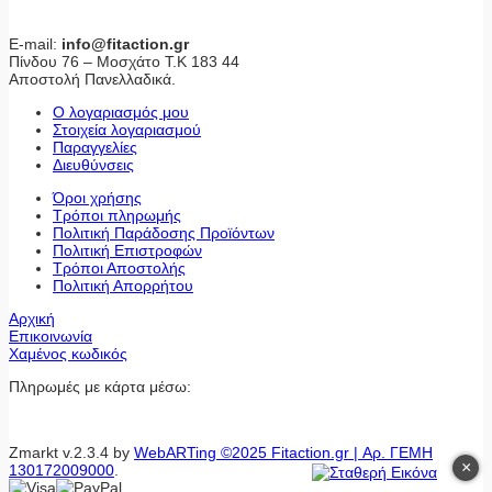
E-mail:
info@fitaction.gr
Πίνδου 76 – Μοσχάτο Τ.Κ 183 44
Αποστολή Πανελλαδικά.
Ο λογαριασμός μου
Στοιχεία λογαριασμού
Παραγγελίες
Διευθύνσεις
Όροι χρήσης
Τρόποι πληρωμής
Πολιτική Παράδοσης Προϊόντων
Πολιτική Επιστροφών
Τρόποι Αποστολής
Πολιτική Απορρήτου
Αρχική
Επικοινωνία
Χαμένος κωδικός
Πληρωμές με κάρτα μέσω:
Zmarkt v.2.3.4 by
WebARTing ©2025 Fitaction.gr | Αρ. ΓΕΜΗ
×
130172009000
.