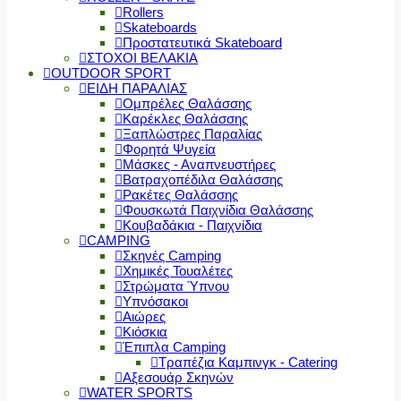
Rollers
Skateboards
Προστατευτικά Skateboard
ΣΤΟΧΟΙ ΒΕΛΑΚΙΑ
OUTDOOR SPORT
ΕΙΔΗ ΠΑΡΑΛΙΑΣ
Ομπρέλες Θαλάσσης
Καρέκλες Θαλάσσης
Ξαπλώστρες Παραλίας
Φορητά Ψυγεία
Μάσκες - Αναπνευστήρες
Βατραχοπέδιλα Θαλάσσης
Ρακέτες Θαλάσσης
Φουσκωτά Παιχνίδια Θαλάσσης
Κουβαδάκια - Παιχνίδια
CAMPING
Σκηνές Camping
Χημικές Τουαλέτες
Στρώματα Ύπνου
Υπνόσακοι
Αιώρες
Κιόσκια
Έπιπλα Camping
Τραπέζια Καμπινγκ - Catering
Αξεσουάρ Σκηνών
WATER SPORTS