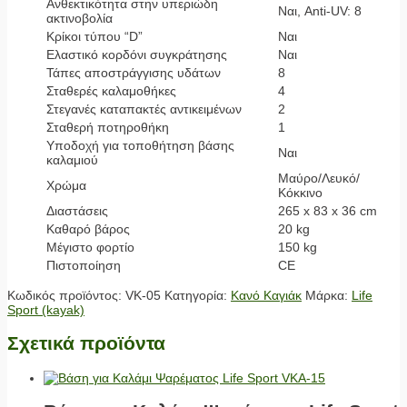
Ανθεκτικότητα στην υπεριώδη
Ναι, Anti-UV: 8
ακτινοβολία
Κρίκοι τύπου “D”
Ναι
Ελαστικό κορδόνι συγκράτησης
Ναι
Τάπες αποστράγγισης υδάτων
8
Σταθερές καλαμοθήκες
4
Στεγανές καταπακτές αντικειμένων
2
Σταθερή ποτηροθήκη
1
Υποδοχή για τοποθήτηση βάσης
Ναι
καλαμιού
Μαύρο/Λευκό/
Χρώμα
Κόκκινο
Διαστάσεις
265 x 83 x 36 cm
Καθαρό βάρος
20 kg
Μέγιστο φορτίο
150 kg
Πιστοποίηση
CE
Κωδικός προϊόντος:
VK-05
Κατηγορία:
Κανό Καγιάκ
Μάρκα:
Life
Sport (kayak)
Σχετικά προϊόντα