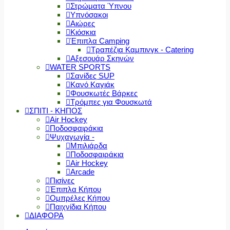
Στρώματα Ύπνου
Υπνόσακοι
Αιώρες
Κιόσκια
Έπιπλα Camping
Τραπέζια Καμπινγκ - Catering
Αξεσουάρ Σκηνών
WATER SPORTS
Σανίδες SUP
Κανό Καγιάκ
Φουσκωτές Βάρκες
Τρόμπες για Φουσκωτά
ΣΠΙΤΙ - ΚΗΠΟΣ
Air Hockey
Ποδοσφαιράκια
Ψυχαγωγία -
Μπιλιάρδα
Ποδοσφαιράκια
Air Hockey
Arcade
Πισίνες
Έπιπλα Κήπου
Ομπρέλες Κήπου
Παιχνίδια Κήπου
ΔΙΑΦΟΡΑ