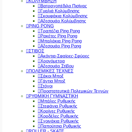
ΚΟΛΥΜΒΗΣΗ
Βατραχοπέδιλα Πισίνας
Γυαλιά Κολύμβησης
Σκουφάκια Κολύμβησης
Αξεσουάρ Κολύμβησης
PING PONG
Τραπέζια Ping Pong
Ρακέτες Ping Pong
Μπαλάκια Ping Pong
Αξεσουάρ Ping Pong
ΣΤΙΒΟΣ
Ακόντια-Σφαίρες-Σφύρες
Χρονόμετρα
Αξεσουάρ Στίβου
ΠΟΛΕΜΙΚΕΣ ΤΕΧΝΕΣ
Σάκοι Μποξ
Γάντια Μποξ
Στόχοι
Προστατευτικά Πολεμικών Τεχνών
ΡΥΘΜΙΚΗ ΓΥΜΝΑΣΤΙΚΗ
Μπάλες Ρυθμικής
Στεφάνια Ρυθμικής
Κορίνες Ρυθμικής
Κορδέλες Ρυθμικής
Σχοινάκια Ρυθμικής
Παπούτσια Ρυθμικής
ROLLER - SKATE