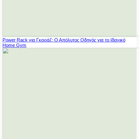
Power Rack για Γκαράζ: Ο Απόλυτος Οδηγός για το Ιδανικό
Home Gym