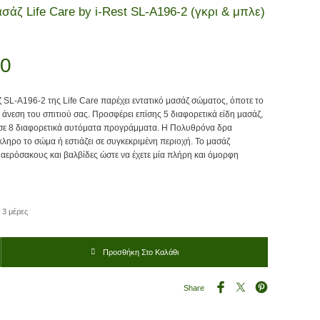
άζ Life Care by i-Rest SL-A196-2 (γκρι & μπλε)
00
L-A196-2 της Life Care παρέχει εντατικό μασάζ σώματος, όποτε το
 άνεση του σπιτιού σας. Προσφέρει επίσης 5 διαφορετικά είδη μασάζ,
 σε 8 διαφορετικά αυτόματα προγράμματα. Η Πολυθρόνα δρα
κληρο το σώμα ή εστιάζει σε συγκεκριμένη περιοχή. Το μασάζ
 αερόσακους και βαλβίδες ώστε να έχετε μία πλήρη και όμορφη
 3 μέρες
Care by i-Rest SL-A196-2 (γκρι & μπλε) Μ-833-BL ποσότητα
Προσθήκη Στο Καλάθι
Share