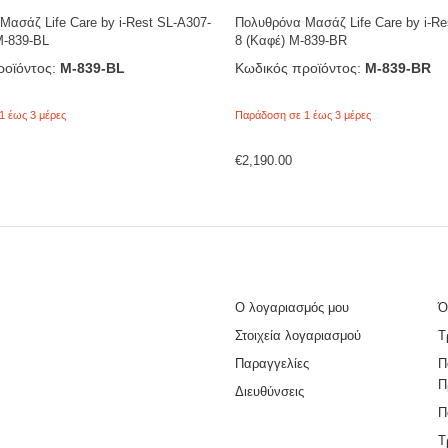
Μασάζ Life Care by i-Rest SL-A307-
Πολυθρόνα Μασάζ Life Care by i-Re
Μ-839-BL
8 (Καφέ) Μ-839-BR
οϊόντος:
Μ-839-BL
Κωδικός προϊόντος:
Μ-839-BR
1 έως 3 μέρες
Παράδοση σε 1 έως 3 μέρες
€
2,190.00
Ο λογαριασμός μου
Ό
Στοιχεία λογαριασμού
Τ
Παραγγελίες
Π
Π
Διευθύνσεις
Π
Τ