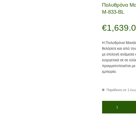
Πολυθρόνα Μασ
Μ-833-BL
€
1,639.
Η Πολυθρόνα Μασάζ S
θελήσετε και από την
με επιλογή ανάμεσα
ευεργετικά σε σε ολό
πραγματοποιείται με
εμπειρία.
Παράδοση σε 1 έως
Πολυθρόνα Μασάζ Life 