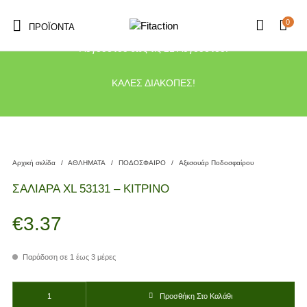
0
ΠΡΟΪΌΝΤΑ
Το κατάστημα μας θα παραμείνει κλειστό λόγω διακοπών από τις 10
Αυγούστου έως τις 21 Αυγούστου.
ΚΑΛΕΣ ΔΙΑΚΟΠΕΣ!
Αρχική σελίδα
/
ΑΘΛΗΜΑΤΑ
/
ΠΟΔΟΣΦΑΙΡΟ
/
Αξεσουάρ Ποδοσφαίρου
ΣΑΛΙΑΡΑ XL 53131 – ΚΙΤΡΙΝΟ
€
3.37
Παράδοση σε 1 έως 3 μέρες
ΣΑΛΙΑΡΑ XL 53131 - ΚΙΤΡΙΝΟ ποσότητα
Προσθήκη Στο Καλάθι