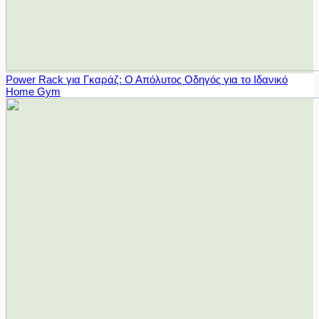
Power Rack για Γκαράζ: Ο Απόλυτος Οδηγός για το Ιδανικό
Home Gym