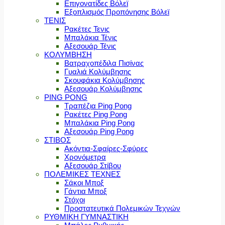
Επιγονατίδες Βόλεϊ
Εξοπλισμός Προπόνησης Βόλεϊ
ΤΕΝΙΣ
Ρακέτες Τενις
Μπαλάκια Τένις
Αξεσουάρ Τένις
ΚΟΛΥΜΒΗΣΗ
Βατραχοπέδιλα Πισίνας
Γυαλιά Κολύμβησης
Σκουφάκια Κολύμβησης
Αξεσουάρ Κολύμβησης
PING PONG
Τραπέζια Ping Pong
Ρακέτες Ping Pong
Μπαλάκια Ping Pong
Αξεσουάρ Ping Pong
ΣΤΙΒΟΣ
Ακόντια-Σφαίρες-Σφύρες
Χρονόμετρα
Αξεσουάρ Στίβου
ΠΟΛΕΜΙΚΕΣ ΤΕΧΝΕΣ
Σάκοι Μποξ
Γάντια Μποξ
Στόχοι
Προστατευτικά Πολεμικών Τεχνών
ΡΥΘΜΙΚΗ ΓΥΜΝΑΣΤΙΚΗ