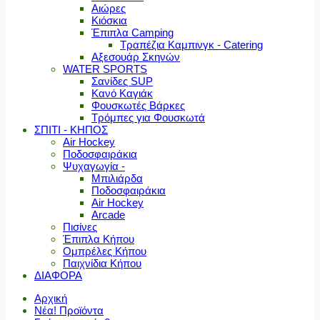
Αιώρες
Κιόσκια
Έπιπλα Camping
Τραπέζια Καμπινγκ - Catering
Αξεσουάρ Σκηνών
WATER SPORTS
Σανίδες SUP
Κανό Καγιάκ
Φουσκωτές Βάρκες
Τρόμπες για Φουσκωτά
ΣΠΙΤΙ - ΚΗΠΟΣ
Air Hockey
Ποδοσφαιράκια
Ψυχαγωγία -
Μπιλιάρδα
Ποδοσφαιράκια
Air Hockey
Arcade
Πισίνες
Έπιπλα Κήπου
Ομπρέλες Κήπου
Παιχνίδια Κήπου
ΔΙΑΦΟΡΑ
Αρχική
Νέα! Προϊόντα