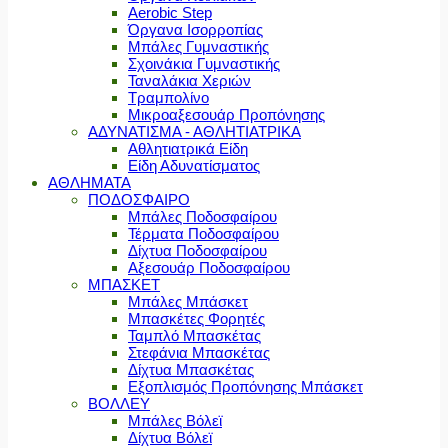
Aerobic Step
Όργανα Ισορροπίας
Μπάλες Γυμναστικής
Σχοινάκια Γυμναστικής
Ταναλάκια Χεριών
Τραμπολίνο
Μικροαξεσουάρ Προπόνησης
ΑΔΥΝΑΤΙΣΜΑ - ΑΘΛΗΤΙΑΤΡΙΚΑ
Αθλητιατρικά Είδη
Είδη Αδυνατίσματος
ΑΘΛΗΜΑΤΑ
ΠΟΔΟΣΦΑΙΡΟ
Μπάλες Ποδοσφαίρου
Τέρματα Ποδοσφαίρου
Δίχτυα Ποδοσφαίρου
Αξεσουάρ Ποδοσφαίρου
ΜΠΑΣΚΕΤ
Μπάλες Μπάσκετ
Μπασκέτες Φορητές
Ταμπλό Μπασκέτας
Στεφάνια Μπασκέτας
Δίχτυα Μπασκέτας
Εξοπλισμός Προπόνησης Μπάσκετ
ΒΟΛΛΕΥ
Μπάλες Βόλεϊ
Δίχτυα Βόλεϊ