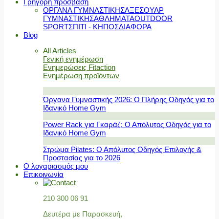
Γρήγορη πρόσβαση
ΟΡΓΑΝΑ ΓΥΜΝΑΣΤΙΚΗΣ
ΑΞΕΣΟΥΑΡ
ΓΥΜΝΑΣΤΙΚΗΣ
ΑΘΛΗΜΑΤΑ
OUTDOOR
SPORT
ΣΠΙΤΙ - ΚΗΠΟΣ
ΔΙΑΦΟΡΑ
Blog
All Articles
Γενική ενημέρωση
Ενημερώσεις Fitaction
Ενημέρωση προϊόντων
Όργανα Γυμναστικής 2026: Ο Πλήρης Οδηγός για το
Ιδανικό Home Gym
Power Rack για Γκαράζ: Ο Απόλυτος Οδηγός για το
Ιδανικό Home Gym
Στρώμα Pilates: Ο Απόλυτος Οδηγός Επιλογής &
Προστασίας για το 2026
Ο λογαριασμός μου
Επικοινωνία
210 300 06 91
Δευτέρα με Παρασκευή,