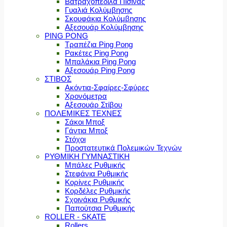
Βατραχοπέδιλα Πισίνας
Γυαλιά Κολύμβησης
Σκουφάκια Κολύμβησης
Αξεσουάρ Κολύμβησης
PING PONG
Τραπέζια Ping Pong
Ρακέτες Ping Pong
Μπαλάκια Ping Pong
Αξεσουάρ Ping Pong
ΣΤΙΒΟΣ
Ακόντια-Σφαίρες-Σφύρες
Χρονόμετρα
Αξεσουάρ Στίβου
ΠΟΛΕΜΙΚΕΣ ΤΕΧΝΕΣ
Σάκοι Μποξ
Γάντια Μποξ
Στόχοι
Προστατευτικά Πολεμικών Τεχνών
ΡΥΘΜΙΚΗ ΓΥΜΝΑΣΤΙΚΗ
Μπάλες Ρυθμικής
Στεφάνια Ρυθμικής
Κορίνες Ρυθμικής
Κορδέλες Ρυθμικής
Σχοινάκια Ρυθμικής
Παπούτσια Ρυθμικής
ROLLER - SKATE
Rollers