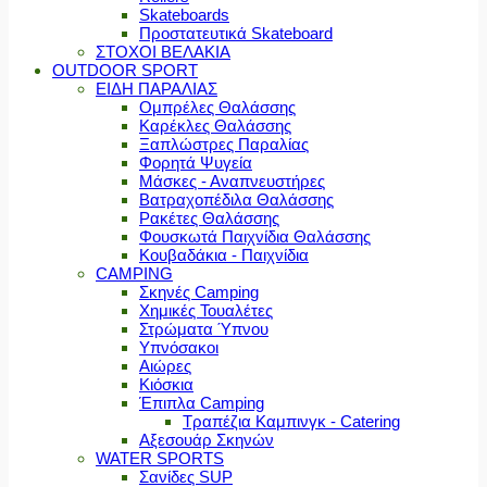
Skateboards
Προστατευτικά Skateboard
ΣΤΟΧΟΙ ΒΕΛΑΚΙΑ
OUTDOOR SPORT
ΕΙΔΗ ΠΑΡΑΛΙΑΣ
Ομπρέλες Θαλάσσης
Καρέκλες Θαλάσσης
Ξαπλώστρες Παραλίας
Φορητά Ψυγεία
Μάσκες - Αναπνευστήρες
Βατραχοπέδιλα Θαλάσσης
Ρακέτες Θαλάσσης
Φουσκωτά Παιχνίδια Θαλάσσης
Κουβαδάκια - Παιχνίδια
CAMPING
Σκηνές Camping
Χημικές Τουαλέτες
Στρώματα Ύπνου
Υπνόσακοι
Αιώρες
Κιόσκια
Έπιπλα Camping
Τραπέζια Καμπινγκ - Catering
Αξεσουάρ Σκηνών
WATER SPORTS
Σανίδες SUP