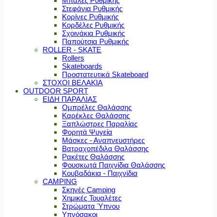
Μπάλες Ρυθμικής
Στεφάνια Ρυθμικής
Κορίνες Ρυθμικής
Κορδέλες Ρυθμικής
Σχοινάκια Ρυθμικής
Παπούτσια Ρυθμικής
ROLLER - SKATE
Rollers
Skateboards
Προστατευτικά Skateboard
ΣΤΟΧΟΙ ΒΕΛΑΚΙΑ
OUTDOOR SPORT
ΕΙΔΗ ΠΑΡΑΛΙΑΣ
Ομπρέλες Θαλάσσης
Καρέκλες Θαλάσσης
Ξαπλώστρες Παραλίας
Φορητά Ψυγεία
Μάσκες - Αναπνευστήρες
Βατραχοπέδιλα Θαλάσσης
Ρακέτες Θαλάσσης
Φουσκωτά Παιχνίδια Θαλάσσης
Κουβαδάκια - Παιχνίδια
CAMPING
Σκηνές Camping
Χημικές Τουαλέτες
Στρώματα Ύπνου
Υπνόσακοι