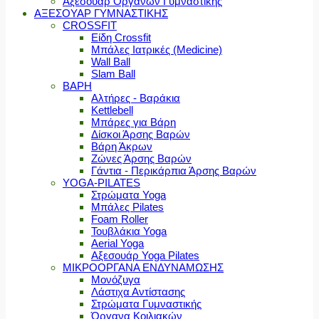
Αξεσουάρ Οργάνων Γυμναστικής
ΑΞΕΣΟΥΑΡ ΓΥΜΝΑΣΤΙΚΗΣ
CROSSFIT
Είδη Crossfit
Μπάλες Ιατρικές (Medicine)
Wall Ball
Slam Ball
ΒΑΡΗ
Αλτήρες - Βαράκια
Kettlebell
Μπάρες για Βάρη
Δίσκοι Άρσης Βαρών
Βάρη Άκρων
Ζώνες Άρσης Βαρών
Γάντια - Περικάρπια Άρσης Βαρών
YOGA-PILATES
Στρώματα Yoga
Μπάλες Pilates
Foam Roller
Τουβλάκια Yoga
Aerial Yoga
Αξεσουάρ Yoga Pilates
ΜΙΚΡΟΟΡΓΑΝΑ ΕΝΔΥΝΑΜΩΣΗΣ
Μονόζυγα
Λάστιχα Αντίστασης
Στρώματα Γυμναστικής
Όργανα Κοιλιακών