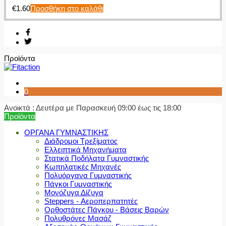
€
1.60
Προσθήκη στο καλάθι
Προϊόντα
0
Ανοικτά : Δευτέρα με Παρασκευή 09:00 έως τις 18:00
Προϊόντα
ΟΡΓΑΝΑ ΓΥΜΝΑΣΤΙΚΗΣ
Διάδρομοι Τρεξίματος
Ελλειπτικά Μηχανήματα
Στατικά Ποδήλατα Γυμναστικής
Κωπηλατικές Μηχανές
Πολυόργανα Γυμναστικής
Πάγκοι Γυμναστικής
Μονόζυγα Δίζυγα
Steppers - Αεροπερπατητές
Ορθοστάτες Πάγκου - Βάσεις Βαρών
Πολυθρόνες Μασάζ