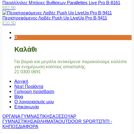
Παράλληλες Μπάρες Βυθίσεων Parallettes Live Pro Β-8161
€
82.90
Περιστρεφόμενες Λαβές Push Up LiveUp Pro Β-9411
€
10.50
0
Καλάθι
Για βαριά και μεγάλα αντικείμενα παρακαλούμε καλέστε
για ενημέρωση κόστους αποστολής.
21 0300 0691
Αρχική
Νέα! Προϊόντα
Γρήγορη πρόσβαση
Blog
Ο λογαριασμός μου
Επικοινωνία
ΟΡΓΑΝΑ ΓΥΜΝΑΣΤΙΚΗΣ
ΑΞΕΣΟΥΑΡ
ΓΥΜΝΑΣΤΙΚΗΣ
ΑΘΛΗΜΑΤΑ
OUTDOOR SPORT
ΣΠΙΤΙ -
ΚΗΠΟΣ
ΔΙΑΦΟΡΑ