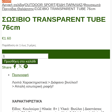
Zoom
Αρχική σελίδα
/
OUTDOOR SPORT
/
ΕΙΔΗ ΠΑΡΑΛΙΑΣ
/
Φουσκωτά
Παιχνίδια Θαλάσσης
/
ΣΩΣΙΒΙΟ TRANSPARENT TUBE 76cm
ΣΩΣΙΒΙΟ TRANSPARENT TUBE
76cm
€
1.60
Παράδοση σε 1 έως 3 μέρες
ΣΩΣΙΒΙΟ TRANSPARENT TUBE 76cm ποσότητα
Προσθήκη στο καλάθι
Share
Περιγραφή
Λοιπά Χαρακτηριστικά:> Διάφανο βινύλιο//
> Απαλή εσωτερική ραφή//
ΧΑΡΑΚΤΗΡΙΣΤΙΚΆ
Είδος: Κουλούρα | Ηλικία: 8+ | Υλικό: Βινύλιο | Διαστάσεις