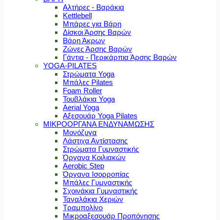
Αλτήρες - Βαράκια
Kettlebell
Μπάρες για Βάρη
Δίσκοι Άρσης Βαρών
Βάρη Άκρων
Ζώνες Άρσης Βαρών
Γάντια - Περικάρπια Άρσης Βαρών
YOGA-PILATES
Στρώματα Yoga
Μπάλες Pilates
Foam Roller
Τουβλάκια Yoga
Aerial Yoga
Αξεσουάρ Yoga Pilates
ΜΙΚΡΟΟΡΓΑΝΑ ΕΝΔΥΝΑΜΩΣΗΣ
Μονόζυγα
Λάστιχα Αντίστασης
Στρώματα Γυμναστικής
Όργανα Κοιλιακών
Aerobic Step
Όργανα Ισορροπίας
Μπάλες Γυμναστικής
Σχοινάκια Γυμναστικής
Ταναλάκια Χεριών
Τραμπολίνο
Μικροαξεσουάρ Προπόνησης