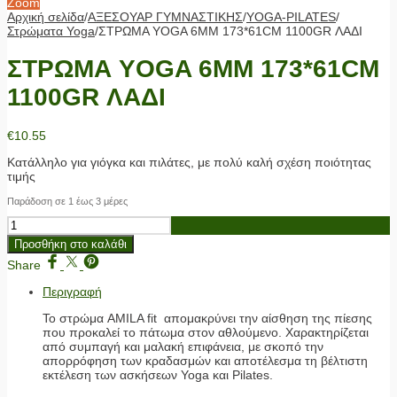
Zoom
Αρχική σελίδα
/
ΑΞΕΣΟΥΑΡ ΓΥΜΝΑΣΤΙΚΗΣ
/
YOGA-PILATES
/
Στρώματα Yoga
/
ΣΤΡΩΜΑ YOGA 6MM 173*61CM 1100GR ΛΑΔΙ
ΣΤΡΩΜΑ YOGA 6MM 173*61CM
1100GR ΛΑΔΙ
€
10.55
Κατάλληλο για γιόγκα και πιλάτες, με πολύ καλή σχέση ποιότητας
τιμής
Παράδοση σε 1 έως 3 μέρες
ΣΤΡΩΜΑ
YOGA
Προσθήκη στο καλάθι
6MM
173*61CM
Share
1100GR
Περιγραφή
ΛΑΔΙ
ποσότητα
Το στρώμα AMILA fit απομακρύνει την αίσθηση της πίεσης
που προκαλεί το πάτωμα στον αθλούμενο. Χαρακτηρίζεται
από συμπαγή και μαλακή επιφάνεια, με σκοπό την
απορρόφηση των κραδασμών και αποτέλεσμα τη βέλτιστη
εκτέλεση των ασκήσεων Yoga και Pilates.