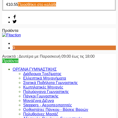
€
10.55
Προσθήκη στο καλάθι
Προϊόντα
0
Ανοικτά : Δευτέρα με Παρασκευή 09:00 έως τις 18:00
Προϊόντα
ΟΡΓΑΝΑ ΓΥΜΝΑΣΤΙΚΗΣ
Διάδρομοι Τρεξίματος
Ελλειπτικά Μηχανήματα
Στατικά Ποδήλατα Γυμναστικής
Κωπηλατικές Μηχανές
Πολυόργανα Γυμναστικής
Πάγκοι Γυμναστικής
Μονόζυγα Δίζυγα
Steppers - Αεροπερπατητές
Ορθοστάτες Πάγκου - Βάσεις Βαρών
Πολυθρόνες Μασάζ