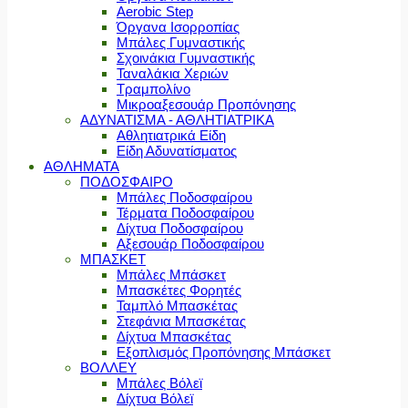
Aerobic Step
Όργανα Ισορροπίας
Μπάλες Γυμναστικής
Σχοινάκια Γυμναστικής
Ταναλάκια Χεριών
Τραμπολίνο
Μικροαξεσουάρ Προπόνησης
ΑΔΥΝΑΤΙΣΜΑ - ΑΘΛΗΤΙΑΤΡΙΚΑ
Αθλητιατρικά Είδη
Είδη Αδυνατίσματος
ΑΘΛΗΜΑΤΑ
ΠΟΔΟΣΦΑΙΡΟ
Μπάλες Ποδοσφαίρου
Τέρματα Ποδοσφαίρου
Δίχτυα Ποδοσφαίρου
Αξεσουάρ Ποδοσφαίρου
ΜΠΑΣΚΕΤ
Μπάλες Μπάσκετ
Μπασκέτες Φορητές
Ταμπλό Μπασκέτας
Στεφάνια Μπασκέτας
Δίχτυα Μπασκέτας
Εξοπλισμός Προπόνησης Μπάσκετ
ΒΟΛΛΕΥ
Μπάλες Βόλεϊ
Δίχτυα Βόλεϊ