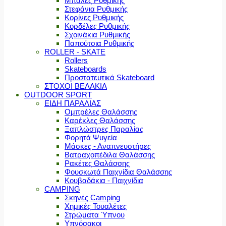
Μπάλες Ρυθμικής
Στεφάνια Ρυθμικής
Κορίνες Ρυθμικής
Κορδέλες Ρυθμικής
Σχοινάκια Ρυθμικής
Παπούτσια Ρυθμικής
ROLLER - SKATE
Rollers
Skateboards
Προστατευτικά Skateboard
ΣΤΟΧΟΙ ΒΕΛΑΚΙΑ
OUTDOOR SPORT
ΕΙΔΗ ΠΑΡΑΛΙΑΣ
Ομπρέλες Θαλάσσης
Καρέκλες Θαλάσσης
Ξαπλώστρες Παραλίας
Φορητά Ψυγεία
Μάσκες - Αναπνευστήρες
Βατραχοπέδιλα Θαλάσσης
Ρακέτες Θαλάσσης
Φουσκωτά Παιχνίδια Θαλάσσης
Κουβαδάκια - Παιχνίδια
CAMPING
Σκηνές Camping
Χημικές Τουαλέτες
Στρώματα Ύπνου
Υπνόσακοι