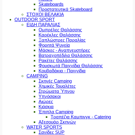
Skateboards
Προστατευτικά Skateboard
ΣΤΟΧΟΙ ΒΕΛΑΚΙΑ
OUTDOOR SPORT
ΕΙΔΗ ΠΑΡΑΛΙΑΣ
Ομπρέλες Θαλάσσης
Καρέκλες Θαλάσσης
Ξαπλώστρες Παραλίας
Φορητά Ψυγεία
Μάσκες - Αναπνευστήρες
Βατραχοπέδιλα Θαλάσσης
Ρακέτες Θαλάσσης
Φουσκωτά Παιχνίδια Θαλάσσης
Κουβαδάκια - Παιχνίδια
CAMPING
Σκηνές Camping
Χημικές Τουαλέτες
Στρώματα Ύπνου
Υπνόσακοι
Αιώρες
Κιόσκια
Έπιπλα Camping
Τραπέζια Καμπινγκ - Catering
Αξεσουάρ Σκηνών
WATER SPORTS
Σανίδες SUP