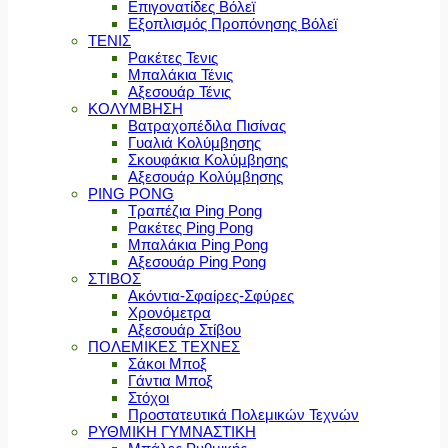
Επιγονατίδες Βόλεϊ
Εξοπλισμός Προπόνησης Βόλεϊ
ΤΕΝΙΣ
Ρακέτες Τενις
Μπαλάκια Τένις
Αξεσουάρ Τένις
ΚΟΛΥΜΒΗΣΗ
Βατραχοπέδιλα Πισίνας
Γυαλιά Κολύμβησης
Σκουφάκια Κολύμβησης
Αξεσουάρ Κολύμβησης
PING PONG
Τραπέζια Ping Pong
Ρακέτες Ping Pong
Μπαλάκια Ping Pong
Αξεσουάρ Ping Pong
ΣΤΙΒΟΣ
Ακόντια-Σφαίρες-Σφύρες
Χρονόμετρα
Αξεσουάρ Στίβου
ΠΟΛΕΜΙΚΕΣ ΤΕΧΝΕΣ
Σάκοι Μποξ
Γάντια Μποξ
Στόχοι
Προστατευτικά Πολεμικών Τεχνών
ΡΥΘΜΙΚΗ ΓΥΜΝΑΣΤΙΚΗ