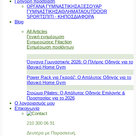
Γρήγορη πρόσβαση
ΟΡΓΑΝΑ ΓΥΜΝΑΣΤΙΚΗΣ
ΑΞΕΣΟΥΑΡ
ΓΥΜΝΑΣΤΙΚΗΣ
ΑΘΛΗΜΑΤΑ
OUTDOOR
SPORT
ΣΠΙΤΙ - ΚΗΠΟΣ
ΔΙΑΦΟΡΑ
Blog
All Articles
Γενική ενημέρωση
Ενημερώσεις Fitaction
Ενημέρωση προϊόντων
Όργανα Γυμναστικής 2026: Ο Πλήρης Οδηγός για το
Ιδανικό Home Gym
Power Rack για Γκαράζ: Ο Απόλυτος Οδηγός για το
Ιδανικό Home Gym
Στρώμα Pilates: Ο Απόλυτος Οδηγός Επιλογής &
Προστασίας για το 2026
Ο λογαριασμός μου
Επικοινωνία
210 300 06 91
Δευτέρα με Παρασκευή,