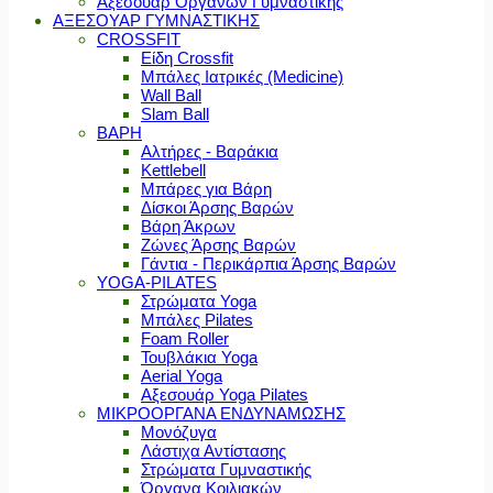
Αξεσουάρ Οργάνων Γυμναστικής
ΑΞΕΣΟΥΑΡ ΓΥΜΝΑΣΤΙΚΗΣ
CROSSFIT
Είδη Crossfit
Μπάλες Ιατρικές (Medicine)
Wall Ball
Slam Ball
ΒΑΡΗ
Αλτήρες - Βαράκια
Kettlebell
Μπάρες για Βάρη
Δίσκοι Άρσης Βαρών
Βάρη Άκρων
Ζώνες Άρσης Βαρών
Γάντια - Περικάρπια Άρσης Βαρών
YOGA-PILATES
Στρώματα Yoga
Μπάλες Pilates
Foam Roller
Τουβλάκια Yoga
Aerial Yoga
Αξεσουάρ Yoga Pilates
ΜΙΚΡΟΟΡΓΑΝΑ ΕΝΔΥΝΑΜΩΣΗΣ
Μονόζυγα
Λάστιχα Αντίστασης
Στρώματα Γυμναστικής
Όργανα Κοιλιακών