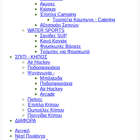
Αιώρες
Κιόσκια
Έπιπλα Camping
Τραπέζια Καμπινγκ - Catering
Αξεσουάρ Σκηνών
WATER SPORTS
Σανίδες SUP
Κανό Καγιάκ
Φουσκωτές Βάρκες
Τρόμπες για Φουσκωτά
ΣΠΙΤΙ - ΚΗΠΟΣ
Air Hockey
Ποδοσφαιράκια
Ψυχαγωγία -
Μπιλιάρδα
Ποδοσφαιράκια
Air Hockey
Arcade
Πισίνες
Έπιπλα Κήπου
Ομπρέλες Κήπου
Παιχνίδια Κήπου
ΔΙΑΦΟΡΑ
Αρχική
Νέα! Προϊόντα