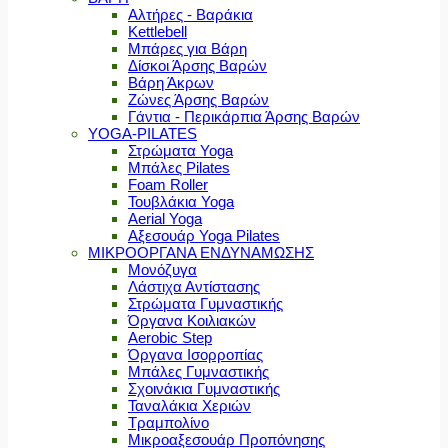
Αλτήρες - Βαράκια
Kettlebell
Μπάρες για Βάρη
Δίσκοι Άρσης Βαρών
Βάρη Άκρων
Ζώνες Άρσης Βαρών
Γάντια - Περικάρπια Άρσης Βαρών
YOGA-PILATES
Στρώματα Yoga
Μπάλες Pilates
Foam Roller
Τουβλάκια Yoga
Aerial Yoga
Αξεσουάρ Yoga Pilates
ΜΙΚΡΟΟΡΓΑΝΑ ΕΝΔΥΝΑΜΩΣΗΣ
Μονόζυγα
Λάστιχα Αντίστασης
Στρώματα Γυμναστικής
Όργανα Κοιλιακών
Aerobic Step
Όργανα Ισορροπίας
Μπάλες Γυμναστικής
Σχοινάκια Γυμναστικής
Ταναλάκια Χεριών
Τραμπολίνο
Μικροαξεσουάρ Προπόνησης