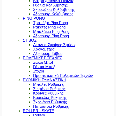
Βατραχοπέδιλα Πισίνας
Γυαλιά Κολύμβησης
Σκουφάκια Κολύμβησης
Αξεσουάρ Κολύμβησης
PING PONG
Τραπέζια Ping Pong
Ρακέτες Ping Pong
Μπαλάκια Ping Pong
Αξεσουάρ Ping Pong
ΣΤΙΒΟΣ
Ακόντια-Σφαίρες-Σφύρες
Χρονόμετρα
Αξεσουάρ Στίβου
ΠΟΛΕΜΙΚΕΣ ΤΕΧΝΕΣ
Σάκοι Μποξ
Γάντια Μποξ
Στόχοι
Προστατευτικά Πολεμικών Τεχνών
ΡΥΘΜΙΚΗ ΓΥΜΝΑΣΤΙΚΗ
Μπάλες Ρυθμικής
Στεφάνια Ρυθμικής
Κορίνες Ρυθμικής
Κορδέλες Ρυθμικής
Σχοινάκια Ρυθμικής
Παπούτσια Ρυθμικής
ROLLER - SKATE
Rollers