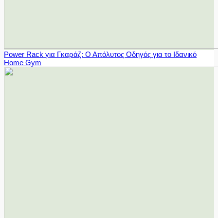
Power Rack για Γκαράζ: Ο Απόλυτος Οδηγός για το Ιδανικό
Home Gym