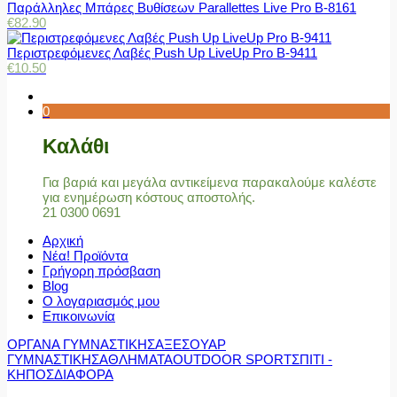
Παράλληλες Μπάρες Βυθίσεων Parallettes Live Pro Β-8161
€
82.90
Περιστρεφόμενες Λαβές Push Up LiveUp Pro Β-9411
€
10.50
0
Καλάθι
Για βαριά και μεγάλα αντικείμενα παρακαλούμε καλέστε
για ενημέρωση κόστους αποστολής.
21 0300 0691
Αρχική
Νέα! Προϊόντα
Γρήγορη πρόσβαση
Blog
Ο λογαριασμός μου
Επικοινωνία
ΟΡΓΑΝΑ ΓΥΜΝΑΣΤΙΚΗΣ
ΑΞΕΣΟΥΑΡ
ΓΥΜΝΑΣΤΙΚΗΣ
ΑΘΛΗΜΑΤΑ
OUTDOOR SPORT
ΣΠΙΤΙ -
ΚΗΠΟΣ
ΔΙΑΦΟΡΑ