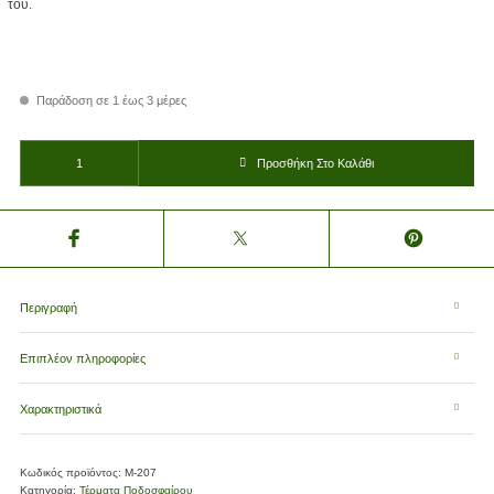
του.
Παράδοση σε 1 έως 3 μέρες
Τέρμα Ποδοσφαίρου Life Sport F06 Μ-207 ποσότητα
Προσθήκη Στο Καλάθι
Περιγραφή
Επιπλέον πληροφορίες
Χαρακτηριστικά
Κωδικός προϊόντος:
Μ-207
Κατηγορία:
Τέρματα Ποδοσφαίρου