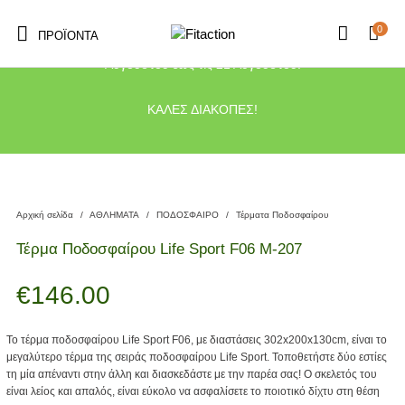
0
ΠΡΟΪΌΝΤΑ
Το κατάστημα μας θα παραμείνει κλειστό λόγω διακοπών από τις 10
Αυγούστου έως τις 21 Αυγούστου.
ΚΑΛΕΣ ΔΙΑΚΟΠΕΣ!
Αρχική σελίδα
/
ΑΘΛΗΜΑΤΑ
/
ΠΟΔΟΣΦΑΙΡΟ
/
Τέρματα Ποδοσφαίρου
Τέρμα Ποδοσφαίρου Life Sport F06 Μ-207
€
146.00
Το τέρμα ποδοσφαίρου Life Sport F06, με διαστάσεις 302x200x130cm, είναι το
μεγαλύτερο τέρμα της σειράς ποδοσφαίρου Life Sport. Τοποθετήστε δύο εστίες
τη μία απέναντι στην άλλη και διασκεδάστε με την παρέα σας! Ο σκελετός του
είναι λείος και απαλός, είναι εύκολο να ασφαλίσετε το ποιοτικό δίχτυ στη θέση