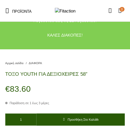
0
ΠΡΟΪΌΝΤΑ
Το κατάστημα μας θα παραμείνει κλειστό λόγω διακοπών από τις 10
Αυγούστου έως τις 21 Αυγούστου.
ΚΑΛΕΣ ΔΙΑΚΟΠΕΣ!
Αρχική σελίδα
/
ΔΙΑΦΟΡΑ
ΤΟΞΟ YOUTH ΓΙΑ ΔΕΞΙΟΧΕΙΡΕΣ 58″
€
83.60
Παράδοση σε 1 έως 3 μέρες
ΤΟΞΟ YOUTH ΓΙΑ ΔΕΞΙΟΧΕΙΡΕΣ 58" ποσότητα
Προσθήκη Στο Καλάθι