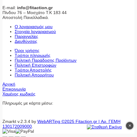
E-mail:
info@fitaction.gr
Πίνδου 76 – Μοσχάτο Τ.Κ 183 44
Αποστολή Πανελλαδικά.
Ο λογαριασμός μου
Στοιχεία λογαριασμού
Παραγγελίες
Διευθύνσεις
Όροι χρήσης
Τρόποι πληρωμής
Πολιτική Παράδοσης Προϊόντων
Πολιτική Επιστροφών
Τρόποι Αποστολής
Πολιτική Απορρήτου
Αρχική
Επικοινωνία
Χαμένος κωδικός
Πληρωμές με κάρτα μέσω:
Zmarkt v.2.3.4 by
WebARTing ©2025 Fitaction.gr | Αρ. ΓΕΜΗ
×
130172009000
.