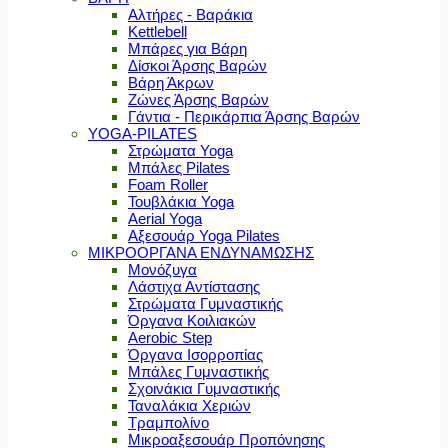
Αλτήρες - Βαράκια
Kettlebell
Μπάρες για Βάρη
Δίσκοι Άρσης Βαρών
Βάρη Άκρων
Ζώνες Άρσης Βαρών
Γάντια - Περικάρπια Άρσης Βαρών
YOGA-PILATES
Στρώματα Yoga
Μπάλες Pilates
Foam Roller
Τουβλάκια Yoga
Aerial Yoga
Αξεσουάρ Yoga Pilates
ΜΙΚΡΟΟΡΓΑΝΑ ΕΝΔΥΝΑΜΩΣΗΣ
Μονόζυγα
Λάστιχα Αντίστασης
Στρώματα Γυμναστικής
Όργανα Κοιλιακών
Aerobic Step
Όργανα Ισορροπίας
Μπάλες Γυμναστικής
Σχοινάκια Γυμναστικής
Ταναλάκια Χεριών
Τραμπολίνο
Μικροαξεσουάρ Προπόνησης