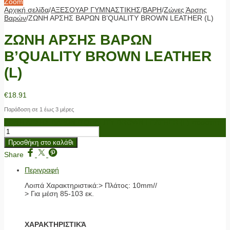
Zoom
Αρχική σελίδα
/
ΑΞΕΣΟΥΑΡ ΓΥΜΝΑΣΤΙΚΗΣ
/
ΒΑΡΗ
/
Ζώνες Άρσης
Βαρών
/
ΖΩΝΗ ΑΡΣΗΣ ΒΑΡΩΝ B’QUALITY BROWN LEATHER (L)
ΖΩΝΗ ΑΡΣΗΣ ΒΑΡΩΝ
B’QUALITY BROWN LEATHER
(L)
€
18.91
Παράδοση σε 1 έως 3 μέρες
ΖΩΝΗ ΑΡΣΗΣ ΒΑΡΩΝ B'QUALITY BROWN LEATHER (L) ποσότητα
Προσθήκη στο καλάθι
Share
Περιγραφή
Λοιπά Χαρακτηριστικά:> Πλάτος: 10mm//
> Για μέση 85-103 εκ.
ΧΑΡΑΚΤΗΡΙΣΤΙΚΆ