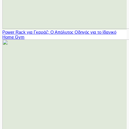
Power Rack για Γκαράζ: Ο Απόλυτος Οδηγός για το Ιδανικό
Home Gym