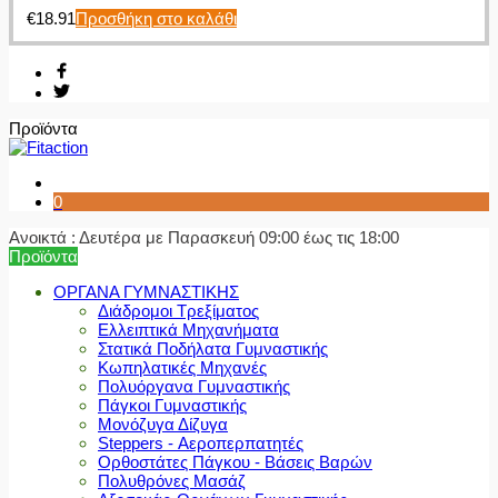
€
18.91
Προσθήκη στο καλάθι
Προϊόντα
0
Ανοικτά : Δευτέρα με Παρασκευή 09:00 έως τις 18:00
Προϊόντα
ΟΡΓΑΝΑ ΓΥΜΝΑΣΤΙΚΗΣ
Διάδρομοι Τρεξίματος
Ελλειπτικά Μηχανήματα
Στατικά Ποδήλατα Γυμναστικής
Κωπηλατικές Μηχανές
Πολυόργανα Γυμναστικής
Πάγκοι Γυμναστικής
Μονόζυγα Δίζυγα
Steppers - Αεροπερπατητές
Ορθοστάτες Πάγκου - Βάσεις Βαρών
Πολυθρόνες Μασάζ