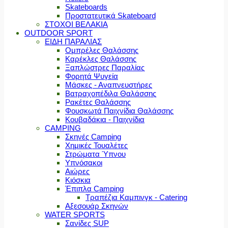
Skateboards
Προστατευτικά Skateboard
ΣΤΟΧΟΙ ΒΕΛΑΚΙΑ
OUTDOOR SPORT
ΕΙΔΗ ΠΑΡΑΛΙΑΣ
Ομπρέλες Θαλάσσης
Καρέκλες Θαλάσσης
Ξαπλώστρες Παραλίας
Φορητά Ψυγεία
Μάσκες - Αναπνευστήρες
Βατραχοπέδιλα Θαλάσσης
Ρακέτες Θαλάσσης
Φουσκωτά Παιχνίδια Θαλάσσης
Κουβαδάκια - Παιχνίδια
CAMPING
Σκηνές Camping
Χημικές Τουαλέτες
Στρώματα Ύπνου
Υπνόσακοι
Αιώρες
Κιόσκια
Έπιπλα Camping
Τραπέζια Καμπινγκ - Catering
Αξεσουάρ Σκηνών
WATER SPORTS
Σανίδες SUP