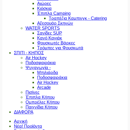
Αιώρες
Κιόσκια
Έπιπλα Camping
Τραπέζια Καμπινγκ - Catering
Αξεσουάρ Σκηνών
WATER SPORTS
Σανίδες SUP
Κανό Καγιάκ
Φουσκωτές Βάρκες
Τρόμπες για Φουσκωτά
ΣΠΙΤΙ - ΚΗΠΟΣ
Air Hockey
Ποδοσφαιράκια
Ψυχαγωγία -
Μπιλιάρδα
Ποδοσφαιράκια
Air Hockey
Arcade
Πισίνες
Έπιπλα Κήπου
Ομπρέλες Κήπου
Παιχνίδια Κήπου
ΔΙΑΦΟΡΑ
Αρχική
Νέα! Προϊόντα