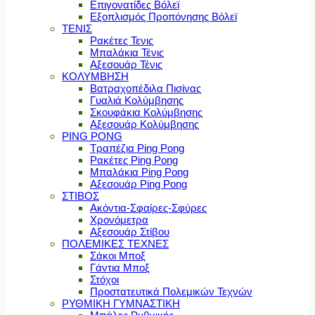
Επιγονατίδες Βόλεϊ
Εξοπλισμός Προπόνησης Βόλεϊ
ΤΕΝΙΣ
Ρακέτες Τενις
Μπαλάκια Τένις
Αξεσουάρ Τένις
ΚΟΛΥΜΒΗΣΗ
Βατραχοπέδιλα Πισίνας
Γυαλιά Κολύμβησης
Σκουφάκια Κολύμβησης
Αξεσουάρ Κολύμβησης
PING PONG
Τραπέζια Ping Pong
Ρακέτες Ping Pong
Μπαλάκια Ping Pong
Αξεσουάρ Ping Pong
ΣΤΙΒΟΣ
Ακόντια-Σφαίρες-Σφύρες
Χρονόμετρα
Αξεσουάρ Στίβου
ΠΟΛΕΜΙΚΕΣ ΤΕΧΝΕΣ
Σάκοι Μποξ
Γάντια Μποξ
Στόχοι
Προστατευτικά Πολεμικών Τεχνών
ΡΥΘΜΙΚΗ ΓΥΜΝΑΣΤΙΚΗ