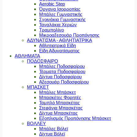
Aerobic Step
Όργανα Ισορροπίας
Μπάλες Γυμναστικής
Σχοινάκια Γυμναστικής
Ταναλάκια Χεριών
Τραμπολίνο
Μικροαξεσουάρ Προπόνησης
ΑΔΥΝΑΤΙΣΜΑ - ΑΘΛΗΤΙΑΤΡΙΚΑ
Αθλητιατρικά Είδη
Είδη Αδυνατίσματος
ΑΘΛΗΜΑΤΑ
ΠΟΔΟΣΦΑΙΡΟ
Μπάλες Ποδοσφαίρου
Τέρματα Ποδοσφαίρου
Δίχτυα Ποδοσφαίρου
Αξεσουάρ Ποδοσφαίρου
ΜΠΑΣΚΕΤ
Μπάλες Μπάσκετ
Μπασκέτες Φορητές
Ταμπλό Μπασκέτας
Στεφάνια Μπασκέτας
Δίχτυα Μπασκέτας
Εξοπλισμός Προπόνησης Μπάσκετ
ΒΟΛΛΕΥ
Μπάλες Βόλεϊ
Δίχτυα Βόλεϊ