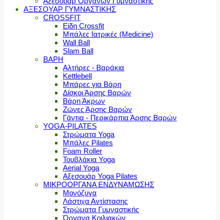
Αξεσουάρ Οργάνων Γυμναστικής
ΑΞΕΣΟΥΑΡ ΓΥΜΝΑΣΤΙΚΗΣ
CROSSFIT
Είδη Crossfit
Μπάλες Ιατρικές (Medicine)
Wall Ball
Slam Ball
ΒΑΡΗ
Αλτήρες - Βαράκια
Kettlebell
Μπάρες για Βάρη
Δίσκοι Άρσης Βαρών
Βάρη Άκρων
Ζώνες Άρσης Βαρών
Γάντια - Περικάρπια Άρσης Βαρών
YOGA-PILATES
Στρώματα Yoga
Μπάλες Pilates
Foam Roller
Τουβλάκια Yoga
Aerial Yoga
Αξεσουάρ Yoga Pilates
ΜΙΚΡΟΟΡΓΑΝΑ ΕΝΔΥΝΑΜΩΣΗΣ
Μονόζυγα
Λάστιχα Αντίστασης
Στρώματα Γυμναστικής
Όργανα Κοιλιακών