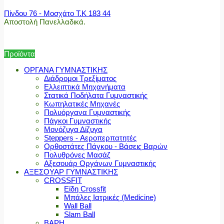
Πίνδου 76 - Μοσχάτο Τ.Κ 183 44
Αποστολή Πανελλαδικά.
Προϊόντα
ΟΡΓΑΝΑ ΓΥΜΝΑΣΤΙΚΗΣ
Διάδρομοι Τρεξίματος
Ελλειπτικά Μηχανήματα
Στατικά Ποδήλατα Γυμναστικής
Κωπηλατικές Μηχανές
Πολυόργανα Γυμναστικής
Πάγκοι Γυμναστικής
Μονόζυγα Δίζυγα
Steppers - Αεροπερπατητές
Ορθοστάτες Πάγκου - Βάσεις Βαρών
Πολυθρόνες Μασάζ
Αξεσουάρ Οργάνων Γυμναστικής
ΑΞΕΣΟΥΑΡ ΓΥΜΝΑΣΤΙΚΗΣ
CROSSFIT
Είδη Crossfit
Μπάλες Ιατρικές (Medicine)
Wall Ball
Slam Ball
ΒΑΡΗ