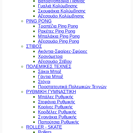
Βατραχοπέδιλα Πισίνας
Γυαλιά Κολύμβησης
Σκουφάκια Κολύμβησης
Αξεσουάρ Κολύμβησης
PING PONG
Τραπέζια Ping Pong
Ρακέτες Ping Pong
Μπαλάκια Ping Pong
Αξεσουάρ Ping Pong
ΣΤΙΒΟΣ
Ακόντια-Σφαίρες-Σφύρες
Χρονόμετρα
Αξεσουάρ Στίβου
ΠΟΛΕΜΙΚΕΣ ΤΕΧΝΕΣ
Σάκοι Μποξ
Γάντια Μποξ
Στόχοι
Προστατευτικά Πολεμικών Τεχνών
ΡΥΘΜΙΚΗ ΓΥΜΝΑΣΤΙΚΗ
Μπάλες Ρυθμικής
Στεφάνια Ρυθμικής
Κορίνες Ρυθμικής
Κορδέλες Ρυθμικής
Σχοινάκια Ρυθμικής
Παπούτσια Ρυθμικής
ROLLER - SKATE
Rollers