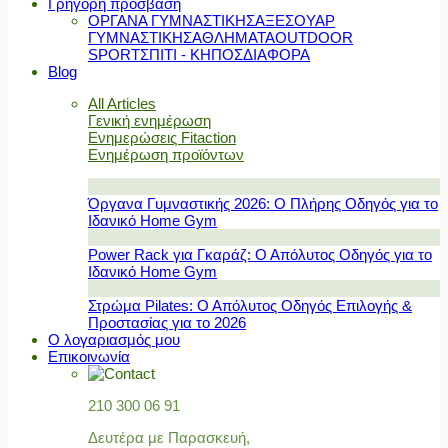
Γρήγορη πρόσβαση
ΟΡΓΑΝΑ ΓΥΜΝΑΣΤΙΚΗΣ
ΑΞΕΣΟΥΑΡ
ΓΥΜΝΑΣΤΙΚΗΣ
ΑΘΛΗΜΑΤΑ
OUTDOOR
SPORT
ΣΠΙΤΙ - ΚΗΠΟΣ
ΔΙΑΦΟΡΑ
Blog
All Articles
Γενική ενημέρωση
Ενημερώσεις Fitaction
Ενημέρωση προϊόντων
Όργανα Γυμναστικής 2026: Ο Πλήρης Οδηγός για το
Ιδανικό Home Gym
Power Rack για Γκαράζ: Ο Απόλυτος Οδηγός για το
Ιδανικό Home Gym
Στρώμα Pilates: Ο Απόλυτος Οδηγός Επιλογής &
Προστασίας για το 2026
Ο λογαριασμός μου
Επικοινωνία
210 300 06 91
Δευτέρα με Παρασκευή,