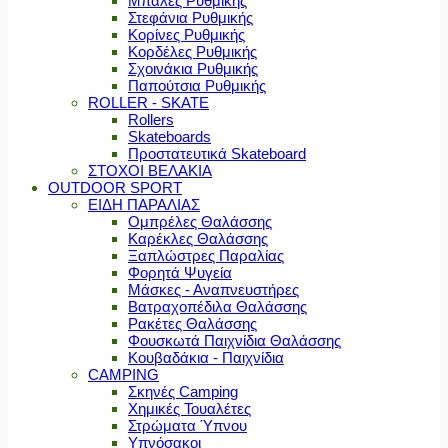
Μπάλες Ρυθμικής
Στεφάνια Ρυθμικής
Κορίνες Ρυθμικής
Κορδέλες Ρυθμικής
Σχοινάκια Ρυθμικής
Παπούτσια Ρυθμικής
ROLLER - SKATE
Rollers
Skateboards
Προστατευτικά Skateboard
ΣΤΟΧΟΙ ΒΕΛΑΚΙΑ
OUTDOOR SPORT
ΕΙΔΗ ΠΑΡΑΛΙΑΣ
Ομπρέλες Θαλάσσης
Καρέκλες Θαλάσσης
Ξαπλώστρες Παραλίας
Φορητά Ψυγεία
Μάσκες - Αναπνευστήρες
Βατραχοπέδιλα Θαλάσσης
Ρακέτες Θαλάσσης
Φουσκωτά Παιχνίδια Θαλάσσης
Κουβαδάκια - Παιχνίδια
CAMPING
Σκηνές Camping
Χημικές Τουαλέτες
Στρώματα Ύπνου
Υπνόσακοι