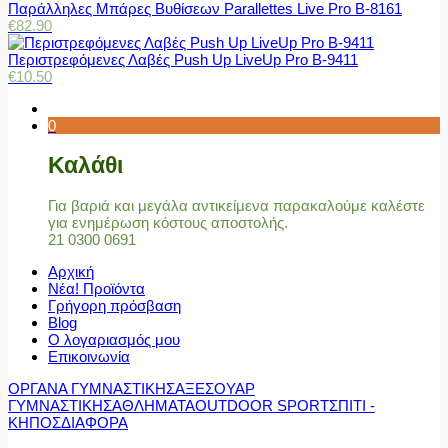
Παράλληλες Μπάρες Βυθίσεων Parallettes Live Pro Β-8161
€
82.90
Περιστρεφόμενες Λαβές Push Up LiveUp Pro Β-9411
€
10.50
0
Καλάθι
Για βαριά και μεγάλα αντικείμενα παρακαλούμε καλέστε
για ενημέρωση κόστους αποστολής.
21 0300 0691
Αρχική
Νέα! Προϊόντα
Γρήγορη πρόσβαση
Blog
Ο λογαριασμός μου
Επικοινωνία
ΟΡΓΑΝΑ ΓΥΜΝΑΣΤΙΚΗΣ
ΑΞΕΣΟΥΑΡ
ΓΥΜΝΑΣΤΙΚΗΣ
ΑΘΛΗΜΑΤΑ
OUTDOOR SPORT
ΣΠΙΤΙ -
ΚΗΠΟΣ
ΔΙΑΦΟΡΑ