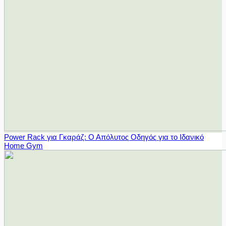
Power Rack για Γκαράζ: Ο Απόλυτος Οδηγός για το Ιδανικό
Home Gym