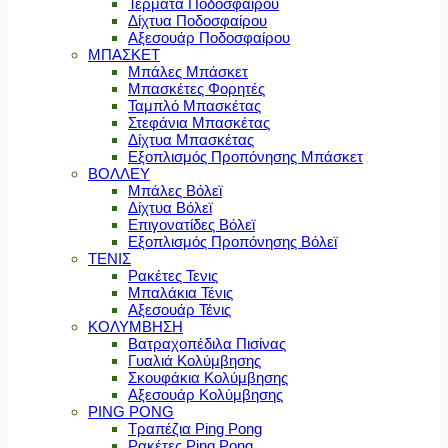
Τέρματα Ποδοσφαίρου
Δίχτυα Ποδοσφαίρου
Αξεσουάρ Ποδοσφαίρου
ΜΠΑΣΚΕΤ
Μπάλες Μπάσκετ
Μπασκέτες Φορητές
Ταμπλό Μπασκέτας
Στεφάνια Μπασκέτας
Δίχτυα Μπασκέτας
Εξοπλισμός Προπόνησης Μπάσκετ
ΒΟΛΛΕΥ
Μπάλες Βόλεϊ
Δίχτυα Βόλεϊ
Επιγονατίδες Βόλεϊ
Εξοπλισμός Προπόνησης Βόλεϊ
ΤΕΝΙΣ
Ρακέτες Τενις
Μπαλάκια Τένις
Αξεσουάρ Τένις
ΚΟΛΥΜΒΗΣΗ
Βατραχοπέδιλα Πισίνας
Γυαλιά Κολύμβησης
Σκουφάκια Κολύμβησης
Αξεσουάρ Κολύμβησης
PING PONG
Τραπέζια Ping Pong
Ρακέτες Ping Pong