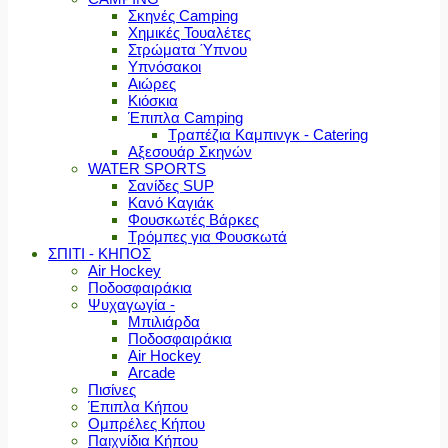
Σκηνές Camping
Χημικές Τουαλέτες
Στρώματα Ύπνου
Υπνόσακοι
Αιώρες
Κιόσκια
Έπιπλα Camping
Τραπέζια Καμπινγκ - Catering
Αξεσουάρ Σκηνών
WATER SPORTS
Σανίδες SUP
Κανό Καγιάκ
Φουσκωτές Βάρκες
Τρόμπες για Φουσκωτά
ΣΠΙΤΙ - ΚΗΠΟΣ
Air Hockey
Ποδοσφαιράκια
Ψυχαγωγία -
Μπιλιάρδα
Ποδοσφαιράκια
Air Hockey
Arcade
Πισίνες
Έπιπλα Κήπου
Ομπρέλες Κήπου
Παιχνίδια Κήπου