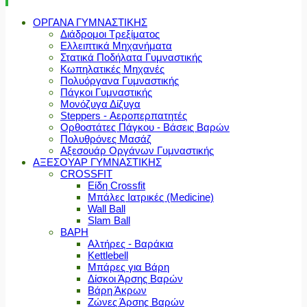
ΟΡΓΑΝΑ ΓΥΜΝΑΣΤΙΚΗΣ
Διάδρομοι Τρεξίματος
Ελλειπτικά Μηχανήματα
Στατικά Ποδήλατα Γυμναστικής
Κωπηλατικές Μηχανές
Πολυόργανα Γυμναστικής
Πάγκοι Γυμναστικής
Μονόζυγα Δίζυγα
Steppers - Αεροπερπατητές
Ορθοστάτες Πάγκου - Βάσεις Βαρών
Πολυθρόνες Μασάζ
Αξεσουάρ Οργάνων Γυμναστικής
ΑΞΕΣΟΥΑΡ ΓΥΜΝΑΣΤΙΚΗΣ
CROSSFIT
Είδη Crossfit
Μπάλες Ιατρικές (Medicine)
Wall Ball
Slam Ball
ΒΑΡΗ
Αλτήρες - Βαράκια
Kettlebell
Μπάρες για Βάρη
Δίσκοι Άρσης Βαρών
Βάρη Άκρων
Ζώνες Άρσης Βαρών