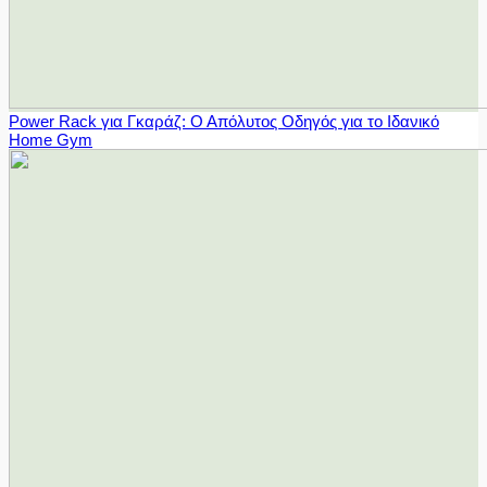
Power Rack για Γκαράζ: Ο Απόλυτος Οδηγός για το Ιδανικό
Home Gym