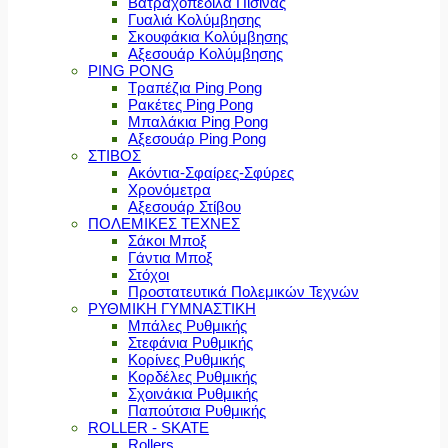
Βατραχοπέδιλα Πισίνας
Γυαλιά Κολύμβησης
Σκουφάκια Κολύμβησης
Αξεσουάρ Κολύμβησης
PING PONG
Τραπέζια Ping Pong
Ρακέτες Ping Pong
Μπαλάκια Ping Pong
Αξεσουάρ Ping Pong
ΣΤΙΒΟΣ
Ακόντια-Σφαίρες-Σφύρες
Χρονόμετρα
Αξεσουάρ Στίβου
ΠΟΛΕΜΙΚΕΣ ΤΕΧΝΕΣ
Σάκοι Μποξ
Γάντια Μποξ
Στόχοι
Προστατευτικά Πολεμικών Τεχνών
ΡΥΘΜΙΚΗ ΓΥΜΝΑΣΤΙΚΗ
Μπάλες Ρυθμικής
Στεφάνια Ρυθμικής
Κορίνες Ρυθμικής
Κορδέλες Ρυθμικής
Σχοινάκια Ρυθμικής
Παπούτσια Ρυθμικής
ROLLER - SKATE
Rollers