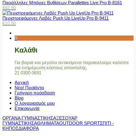
Παράλληλες Μπάρες Βυθίσεων Parallettes Live Pro Β-8161
€
82.90
Περιστρεφόμενες Λαβές Push Up LiveUp Pro Β-9411
€
10.50
0
Καλάθι
Για βαριά και μεγάλα αντικείμενα παρακαλούμε καλέστε
για ενημέρωση κόστους αποστολής.
21 0300 0691
Αρχική
Νέα! Προϊόντα
Γρήγορη πρόσβαση
Blog
Ο λογαριασμός μου
Επικοινωνία
ΟΡΓΑΝΑ ΓΥΜΝΑΣΤΙΚΗΣ
ΑΞΕΣΟΥΑΡ
ΓΥΜΝΑΣΤΙΚΗΣ
ΑΘΛΗΜΑΤΑ
OUTDOOR SPORT
ΣΠΙΤΙ -
ΚΗΠΟΣ
ΔΙΑΦΟΡΑ