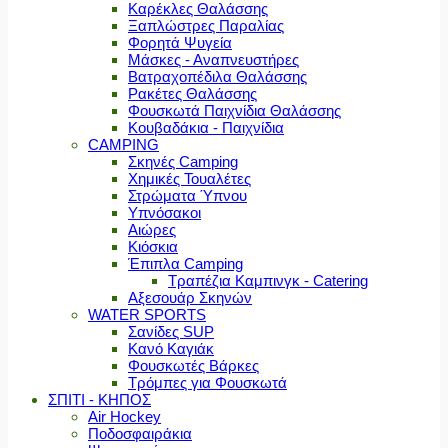
Καρέκλες Θαλάσσης
Ξαπλώστρες Παραλίας
Φορητά Ψυγεία
Μάσκες - Αναπνευστήρες
Βατραχοπέδιλα Θαλάσσης
Ρακέτες Θαλάσσης
Φουσκωτά Παιχνίδια Θαλάσσης
Κουβαδάκια - Παιχνίδια
CAMPING
Σκηνές Camping
Χημικές Τουαλέτες
Στρώματα Ύπνου
Υπνόσακοι
Αιώρες
Κιόσκια
Έπιπλα Camping
Τραπέζια Καμπινγκ - Catering
Αξεσουάρ Σκηνών
WATER SPORTS
Σανίδες SUP
Κανό Καγιάκ
Φουσκωτές Βάρκες
Τρόμπες για Φουσκωτά
ΣΠΙΤΙ - ΚΗΠΟΣ
Air Hockey
Ποδοσφαιράκια