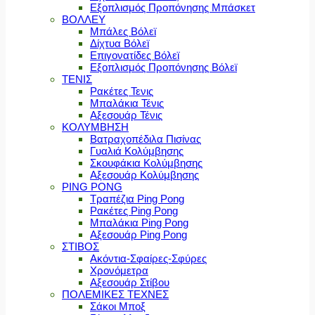
Εξοπλισμός Προπόνησης Μπάσκετ
ΒΟΛΛΕΥ
Μπάλες Βόλεϊ
Δίχτυα Βόλεϊ
Επιγονατίδες Βόλεϊ
Εξοπλισμός Προπόνησης Βόλεϊ
ΤΕΝΙΣ
Ρακέτες Τενις
Μπαλάκια Τένις
Αξεσουάρ Τένις
ΚΟΛΥΜΒΗΣΗ
Βατραχοπέδιλα Πισίνας
Γυαλιά Κολύμβησης
Σκουφάκια Κολύμβησης
Αξεσουάρ Κολύμβησης
PING PONG
Τραπέζια Ping Pong
Ρακέτες Ping Pong
Μπαλάκια Ping Pong
Αξεσουάρ Ping Pong
ΣΤΙΒΟΣ
Ακόντια-Σφαίρες-Σφύρες
Χρονόμετρα
Αξεσουάρ Στίβου
ΠΟΛΕΜΙΚΕΣ ΤΕΧΝΕΣ
Σάκοι Μποξ