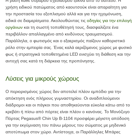
Η βάση κάθε σοβαρού σχεδιασμού ξεκινά από το δάπεδο. Η
χρήση ειδικού πατώματος από καουτσούκ είναι απαραίτητη για
την προστασία του εξοπλισμού αλλά και για την ηχομόνωση,
ειδικά σε διαμερίσματα. Ακολουθώντας τις
οδηγίες για την επιλογή
οργάνων
και τη σωστή τοποθέτησή τους, διασφαλίζετε ένα
περιβάλλον απαλλαγμένο από κινδύνους τραυματισμού.
Παράλληλα, ο φωτισμός και ο εξαερισμός παίζουν καθοριστικό
ρόλο στην εμπειρία σας. Ένας καλά αεριζόμενος χώρος με φυσικό
φως ή στρατηγικά τοποθετημένα LED ενισχύει τη διάθεση και την
αντοχή σας κατά τη διάρκεια της προπόνησης.
Λύσεις για μικρούς χώρους
Ο περιορισμένος χώρος δεν αποτελεί πλέον εμπόδιο για την
απόκτηση ενός πλήρους γυμναστηρίου. Οι αναδιπλούμενοι
διάδρομοι και οι πάγκοι που αποθηκεύονται εύκολα κάτω από το
κρεβάτι ή πίσω από πόρτες είναι πλέον ο κανόνας. Το Μονόζυγο
Πόρτας Pegasus® Chin Up Β-1104 προσφέρει μέγιστη απόδοση
για την εκγύμναση του πάνω μέρους του σώματος με μηδενικό
αποτύπωμα στον χώρο. Αντίστοιχα, οι Παράλληλες Μπάρες