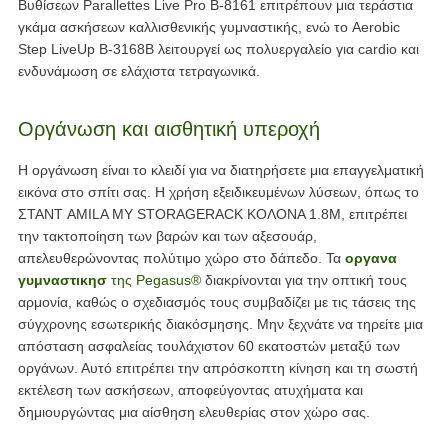
Βυθίσεων Parallettes Live Pro Β-8161 επιτρέπουν μια τεράστια
γκάμα ασκήσεων καλλισθενικής γυμναστικής, ενώ το Aerobic
Step LiveUp B-3168B λειτουργεί ως πολυεργαλείο για cardio και
ενδυνάμωση σε ελάχιστα τετραγωνικά.
Οργάνωση και αισθητική υπεροχή
Η οργάνωση είναι το κλειδί για να διατηρήσετε μια επαγγελματική
εικόνα στο σπίτι σας. Η χρήση εξειδικευμένων λύσεων, όπως το
ΣΤΑΝΤ AMILA MY STORAGERACK ΚΟΛΟΝΑ 1.8Μ, επιτρέπει
την τακτοποίηση των βαρών και των αξεσουάρ,
απελευθερώνοντας πολύτιμο χώρο στο δάπεδο. Τα
οργανα
γυμναστικησ
της Pegasus®
διακρίνονται για την οπτική τους
αρμονία, καθώς ο σχεδιασμός τους συμβαδίζει με τις τάσεις της
σύγχρονης εσωτερικής διακόσμησης. Μην ξεχνάτε να τηρείτε μια
απόσταση ασφαλείας τουλάχιστον 60 εκατοστών μεταξύ των
οργάνων. Αυτό επιτρέπει την απρόσκοπτη κίνηση και τη σωστή
εκτέλεση των ασκήσεων, αποφεύγοντας ατυχήματα και
δημιουργώντας μια αίσθηση ελευθερίας στον χώρο σας.