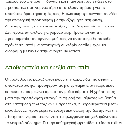
τοίχους του σπιτιού. Η δύναμη και η αντοχή που χτίζετε στο
προσωπικό σας γυμναστήριο αποτελούν τη βάση για τις
υπαίθριες δραστηριότητές σας. Η ολιστική προσέγγιση συνδέει
την εσωτερική προπόνηση με την εξόρμηση στη φύση,
δημιουργώντας έναν κύκλο ευεξίας που διαρκεί όλο τον χρόνο.
Δεν πρόκειται απλώς για γυμναστική. Πρόκειται για την
προετοιμασία του οργανισμού σας να ανταποκριθεί σε κάθε
πρόκληση, από μια απαιτητική συνεδρία cardio μέχρι μια
διαδρομή με kayak στην ανοιχτή θάλασσα.
Αποθεραπεία και ευεξία στο σπίτι
Οι πολυθρόνες μασάζ αποτελούν την κορωνίδα της οικιακής
αποκατάστασης, προσφέροντας μια εμπειρία επαγγελματικού
επιπέδου που μειώνει άμεσα τον μυϊκό κάματο. Η χρήση τους
μετά την προπόνηση επιταχύνει τη ροή του αίματος και βοηθά
στην αποβολή των τοξινών. Παράλληλα, η υδροθεραπεία μέσω
ενός Jacuzzi προσφέρει τα ευεργετικά οφέλη της ζέστης και της
πίεσης του νερού, μειώνοντας τις φλεγμονές και χαλαρώνοντας
το νευρικό σύστημα. Για την καθημερινή φροντίδα, τα foam rollers