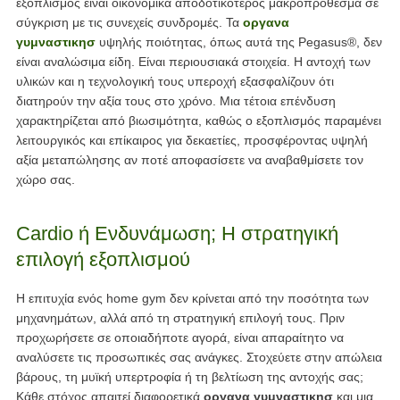
εξοπλισμός είναι οικονομικά αποδοτικότερος μακροπρόθεσμα σε
σύγκριση με τις συνεχείς συνδρομές. Τα
οργανα
γυμναστικησ
υψηλής ποιότητας, όπως αυτά της Pegasus®, δεν
είναι αναλώσιμα είδη. Είναι περιουσιακά στοιχεία. Η αντοχή των
υλικών και η τεχνολογική τους υπεροχή εξασφαλίζουν ότι
διατηρούν την αξία τους στο χρόνο. Μια τέτοια επένδυση
χαρακτηρίζεται από βιωσιμότητα, καθώς ο εξοπλισμός παραμένει
λειτουργικός και επίκαιρος για δεκαετίες, προσφέροντας υψηλή
αξία μεταπώλησης αν ποτέ αποφασίσετε να αναβαθμίσετε τον
χώρο σας.
Cardio ή Ενδυνάμωση; Η στρατηγική
επιλογή εξοπλισμού
Η επιτυχία ενός home gym δεν κρίνεται από την ποσότητα των
μηχανημάτων, αλλά από τη στρατηγική επιλογή τους. Πριν
προχωρήσετε σε οποιαδήποτε αγορά, είναι απαραίτητο να
αναλύσετε τις προσωπικές σας ανάγκες. Στοχεύετε στην απώλεια
βάρους, τη μυϊκή υπερτροφία ή τη βελτίωση της αντοχής σας;
Κάθε στόχος απαιτεί διαφορετικά
οργανα γυμναστικησ
και μια