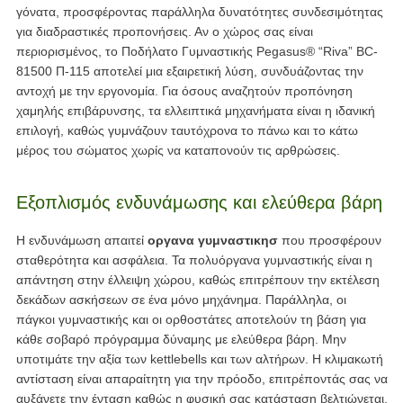
γόνατα, προσφέροντας παράλληλα δυνατότητες συνδεσιμότητας
για διαδραστικές προπονήσεις. Αν ο χώρος σας είναι
περιορισμένος, το Ποδήλατο Γυμναστικής Pegasus® “Riva” BC-
81500 Π-115 αποτελεί μια εξαιρετική λύση, συνδυάζοντας την
αντοχή με την εργονομία. Για όσους αναζητούν προπόνηση
χαμηλής επιβάρυνσης, τα ελλειπτικά μηχανήματα είναι η ιδανική
επιλογή, καθώς γυμνάζουν ταυτόχρονα το πάνω και το κάτω
μέρος του σώματος χωρίς να καταπονούν τις αρθρώσεις.
Εξοπλισμός ενδυνάμωσης και ελεύθερα βάρη
Η ενδυνάμωση απαιτεί
οργανα γυμναστικησ
που προσφέρουν
σταθερότητα και ασφάλεια. Τα πολυόργανα γυμναστικής είναι η
απάντηση στην έλλειψη χώρου, καθώς επιτρέπουν την εκτέλεση
δεκάδων ασκήσεων σε ένα μόνο μηχάνημα. Παράλληλα, οι
πάγκοι γυμναστικής και οι ορθοστάτες αποτελούν τη βάση για
κάθε σοβαρό πρόγραμμα δύναμης με ελεύθερα βάρη. Μην
υποτιμάτε την αξία των kettlebells και των αλτήρων. Η κλιμακωτή
αντίσταση είναι απαραίτητη για την πρόοδο, επιτρέποντάς σας να
αυξάνετε την ένταση καθώς η φυσική σας κατάσταση βελτιώνεται.