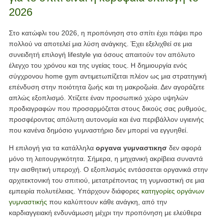
2026
Στο κατώφλι του 2026, η προπόνηση στο σπίτι έχει πάψει προ
πολλού να αποτελεί μια λύση ανάγκης. Έχει εξελιχθεί σε μια
συνειδητή επιλογή lifestyle για όσους απαιτούν τον απόλυτο
έλεγχο του χρόνου και της υγείας τους. Η δημιουργία ενός
σύγχρονου home gym αντιμετωπίζεται πλέον ως μια στρατηγική
επένδυση στην ποιότητα ζωής και τη μακροζωία. Δεν αγοράζετε
απλώς εξοπλισμό. Χτίζετε έναν προσωπικό χώρο υψηλών
προδιαγραφών που προσαρμόζεται στους δικούς σας ρυθμούς,
προσφέροντας απόλυτη αυτονομία και ένα περιβάλλον υγιεινής
που κανένα δημόσιο γυμναστήριο δεν μπορεί να εγγυηθεί.
Η επιλογή για τα κατάλληλα
οργανα γυμναστικησ
δεν αφορά
μόνο τη λειτουργικότητα. Σήμερα, η μηχανική ακρίβεια συναντά
την αισθητική υπεροχή. Ο εξοπλισμός εντάσσεται οργανικά στην
αρχιτεκτονική του σπιτιού, μετατρέποντας τη γυμναστική σε μια
εμπειρία πολυτέλειας. Υπάρχουν διάφορες
κατηγορίες οργάνων
γυμναστικής
που καλύπτουν κάθε ανάγκη, από την
καρδιαγγειακή ενδυνάμωση μέχρι την προπόνηση με ελεύθερα