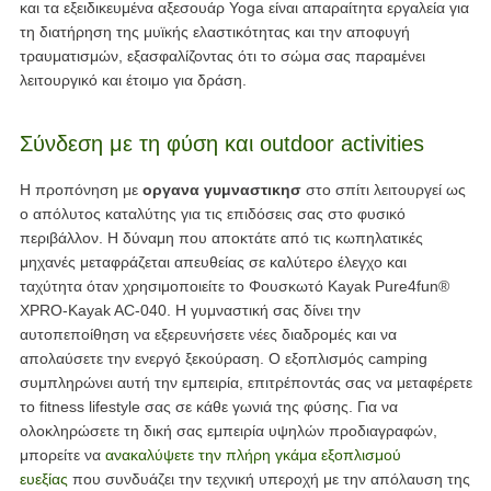
και τα εξειδικευμένα αξεσουάρ Yoga είναι απαραίτητα εργαλεία για
τη διατήρηση της μυϊκής ελαστικότητας και την αποφυγή
τραυματισμών, εξασφαλίζοντας ότι το σώμα σας παραμένει
λειτουργικό και έτοιμο για δράση.
Σύνδεση με τη φύση και outdoor activities
Η προπόνηση με
οργανα γυμναστικησ
στο σπίτι λειτουργεί ως
ο απόλυτος καταλύτης για τις επιδόσεις σας στο φυσικό
περιβάλλον. Η δύναμη που αποκτάτε από τις κωπηλατικές
μηχανές μεταφράζεται απευθείας σε καλύτερο έλεγχο και
ταχύτητα όταν χρησιμοποιείτε το Φουσκωτό Kayak Pure4fun®
XPRO-Kayak AC-040. Η γυμναστική σας δίνει την
αυτοπεποίθηση να εξερευνήσετε νέες διαδρομές και να
απολαύσετε την ενεργό ξεκούραση. Ο εξοπλισμός camping
συμπληρώνει αυτή την εμπειρία, επιτρέποντάς σας να μεταφέρετε
το fitness lifestyle σας σε κάθε γωνιά της φύσης. Για να
ολοκληρώσετε τη δική σας εμπειρία υψηλών προδιαγραφών,
μπορείτε να
ανακαλύψετε την πλήρη γκάμα εξοπλισμού
ευεξίας
που συνδυάζει την τεχνική υπεροχή με την απόλαυση της