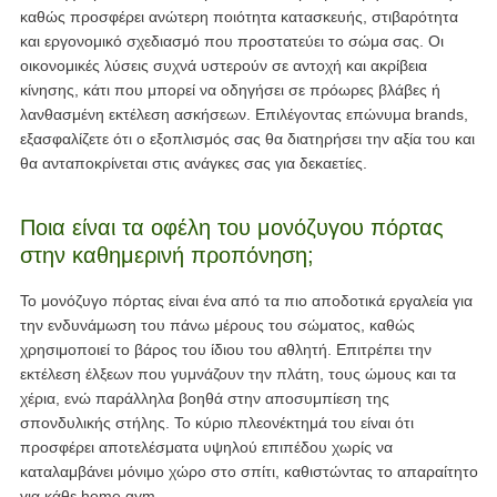
καθώς προσφέρει ανώτερη ποιότητα κατασκευής, στιβαρότητα
και εργονομικό σχεδιασμό που προστατεύει το σώμα σας. Οι
οικονομικές λύσεις συχνά υστερούν σε αντοχή και ακρίβεια
κίνησης, κάτι που μπορεί να οδηγήσει σε πρόωρες βλάβες ή
λανθασμένη εκτέλεση ασκήσεων. Επιλέγοντας επώνυμα brands,
εξασφαλίζετε ότι ο εξοπλισμός σας θα διατηρήσει την αξία του και
θα ανταποκρίνεται στις ανάγκες σας για δεκαετίες.
Ποια είναι τα οφέλη του μονόζυγου πόρτας
στην καθημερινή προπόνηση;
Το μονόζυγο πόρτας είναι ένα από τα πιο αποδοτικά εργαλεία για
την ενδυνάμωση του πάνω μέρους του σώματος, καθώς
χρησιμοποιεί το βάρος του ίδιου του αθλητή. Επιτρέπει την
εκτέλεση έλξεων που γυμνάζουν την πλάτη, τους ώμους και τα
χέρια, ενώ παράλληλα βοηθά στην αποσυμπίεση της
σπονδυλικής στήλης. Το κύριο πλεονέκτημά του είναι ότι
προσφέρει αποτελέσματα υψηλού επιπέδου χωρίς να
καταλαμβάνει μόνιμο χώρο στο σπίτι, καθιστώντας το απαραίτητο
για κάθε home gym.