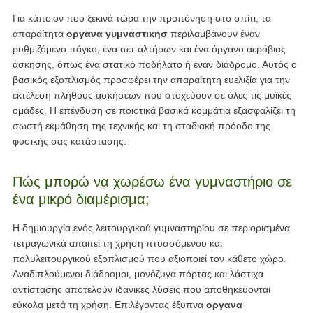
Για κάποιον που ξεκινά τώρα την προπόνηση στο σπίτι, τα
απαραίτητα
οργανα γυμναστικησ
περιλαμβάνουν έναν
ρυθμιζόμενο πάγκο, ένα σετ αλτήρων και ένα όργανο αερόβιας
άσκησης, όπως ένα στατικό ποδήλατο ή έναν διάδρομο. Αυτός ο
βασικός εξοπλισμός προσφέρει την απαραίτητη ευελιξία για την
εκτέλεση πλήθους ασκήσεων που στοχεύουν σε όλες τις μυϊκές
ομάδες. Η επένδυση σε ποιοτικά βασικά κομμάτια εξασφαλίζει τη
σωστή εκμάθηση της τεχνικής και τη σταδιακή πρόοδο της
φυσικής σας κατάστασης.
Πώς μπορώ να χωρέσω ένα γυμναστήριο σε
ένα μικρό διαμέρισμα;
Η δημιουργία ενός λειτουργικού γυμναστηρίου σε περιορισμένα
τετραγωνικά απαιτεί τη χρήση πτυσσόμενου και
πολυλειτουργικού εξοπλισμού που αξιοποιεί τον κάθετο χώρο.
Αναδιπλούμενοι διάδρομοι, μονόζυγα πόρτας και λάστιχα
αντίστασης αποτελούν ιδανικές λύσεις που αποθηκεύονται
εύκολα μετά τη χρήση. Επιλέγοντας έξυπνα
οργανα