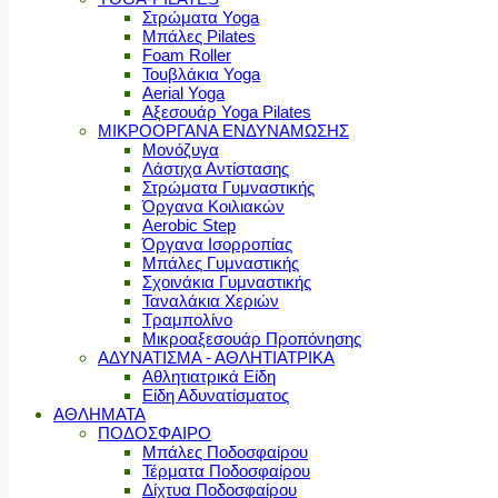
Στρώματα Yoga
Μπάλες Pilates
Foam Roller
Τουβλάκια Yoga
Aerial Yoga
Αξεσουάρ Yoga Pilates
ΜΙΚΡΟΟΡΓΑΝΑ ΕΝΔΥΝΑΜΩΣΗΣ
Μονόζυγα
Λάστιχα Αντίστασης
Στρώματα Γυμναστικής
Όργανα Κοιλιακών
Aerobic Step
Όργανα Ισορροπίας
Μπάλες Γυμναστικής
Σχοινάκια Γυμναστικής
Ταναλάκια Χεριών
Τραμπολίνο
Μικροαξεσουάρ Προπόνησης
ΑΔΥΝΑΤΙΣΜΑ - ΑΘΛΗΤΙΑΤΡΙΚΑ
Αθλητιατρικά Είδη
Είδη Αδυνατίσματος
ΑΘΛΗΜΑΤΑ
ΠΟΔΟΣΦΑΙΡΟ
Μπάλες Ποδοσφαίρου
Τέρματα Ποδοσφαίρου
Δίχτυα Ποδοσφαίρου