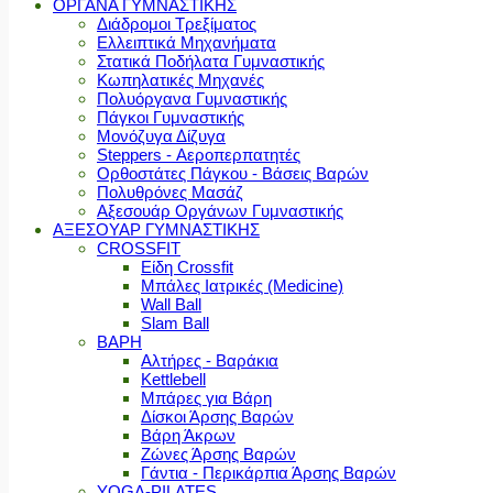
ΟΡΓΑΝΑ ΓΥΜΝΑΣΤΙΚΗΣ
Διάδρομοι Τρεξίματος
Ελλειπτικά Μηχανήματα
Στατικά Ποδήλατα Γυμναστικής
Κωπηλατικές Μηχανές
Πολυόργανα Γυμναστικής
Πάγκοι Γυμναστικής
Μονόζυγα Δίζυγα
Steppers - Αεροπερπατητές
Ορθοστάτες Πάγκου - Βάσεις Βαρών
Πολυθρόνες Μασάζ
Αξεσουάρ Οργάνων Γυμναστικής
ΑΞΕΣΟΥΑΡ ΓΥΜΝΑΣΤΙΚΗΣ
CROSSFIT
Είδη Crossfit
Μπάλες Ιατρικές (Medicine)
Wall Ball
Slam Ball
ΒΑΡΗ
Αλτήρες - Βαράκια
Kettlebell
Μπάρες για Βάρη
Δίσκοι Άρσης Βαρών
Βάρη Άκρων
Ζώνες Άρσης Βαρών
Γάντια - Περικάρπια Άρσης Βαρών
YOGA-PILATES