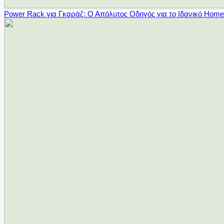
Power Rack για Γκαράζ: Ο Απόλυτος Οδηγός για το Ιδανικό Hom