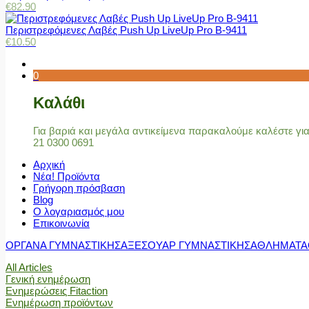
€
82.90
Περιστρεφόμενες Λαβές Push Up LiveUp Pro Β-9411
€
10.50
0
Καλάθι
Για βαριά και μεγάλα αντικείμενα παρακαλούμε καλέστε γ
21 0300 0691
Αρχική
Νέα! Προϊόντα
Γρήγορη πρόσβαση
Blog
Ο λογαριασμός μου
Επικοινωνία
ΟΡΓΑΝΑ ΓΥΜΝΑΣΤΙΚΗΣ
ΑΞΕΣΟΥΑΡ ΓΥΜΝΑΣΤΙΚΗΣ
ΑΘΛΗΜΑΤΑ
All Articles
Γενική ενημέρωση
Ενημερώσεις Fitaction
Ενημέρωση προϊόντων