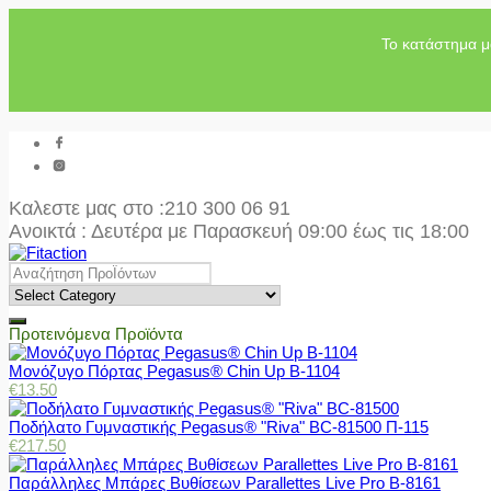
Το κατάστημα μ
Καλεστε μας στο
:210 300 06 91
Ανοικτά : Δευτέρα με Παρασκευή 09:00 έως τις 18:00
Προτεινόμενα Προϊόντα
Μονόζυγο Πόρτας Pegasus® Chin Up Β-1104
€
13.50
Ποδήλατο Γυμναστικής Pegasus® "Riva" BC-81500 Π-115
€
217.50
Παράλληλες Μπάρες Βυθίσεων Parallettes Live Pro Β-8161