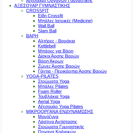
Αξεσουάρ Οργάνων Γυμναστικής
ΑΞΕΣΟΥΑΡ ΓΥΜΝΑΣΤΙΚΗΣ
CROSSFIT
Είδη Crossfit
Μπάλες Ιατρικές (Medicine)
Wall Ball
Slam Ball
ΒΑΡΗ
Αλτήρες - Βαράκια
Kettlebell
Μπάρες για Βάρη
Δίσκοι Άρσης Βαρών
Βάρη Άκρων
Ζώνες Άρσης Βαρών
Γάντια - Περικάρπια Άρσης Βαρών
YOGA-PILATES
Στρώματα Yoga
Μπάλες Pilates
Foam Roller
Τουβλάκια Yoga
Aerial Yoga
Αξεσουάρ Yoga Pilates
ΜΙΚΡΟΟΡΓΑΝΑ ΕΝΔΥΝΑΜΩΣΗΣ
Μονόζυγα
Λάστιχα Αντίστασης
Στρώματα Γυμναστικής
Όργανα Κοιλιακών