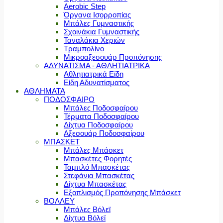
Aerobic Step
Όργανα Ισορροπίας
Μπάλες Γυμναστικής
Σχοινάκια Γυμναστικής
Ταναλάκια Χεριών
Τραμπολίνο
Μικροαξεσουάρ Προπόνησης
ΑΔΥΝΑΤΙΣΜΑ - ΑΘΛΗΤΙΑΤΡΙΚΑ
Αθλητιατρικά Είδη
Είδη Αδυνατίσματος
ΑΘΛΗΜΑΤΑ
ΠΟΔΟΣΦΑΙΡΟ
Μπάλες Ποδοσφαίρου
Τέρματα Ποδοσφαίρου
Δίχτυα Ποδοσφαίρου
Αξεσουάρ Ποδοσφαίρου
ΜΠΑΣΚΕΤ
Μπάλες Μπάσκετ
Μπασκέτες Φορητές
Ταμπλό Μπασκέτας
Στεφάνια Μπασκέτας
Δίχτυα Μπασκέτας
Εξοπλισμός Προπόνησης Μπάσκετ
ΒΟΛΛΕΥ
Μπάλες Βόλεϊ
Δίχτυα Βόλεϊ