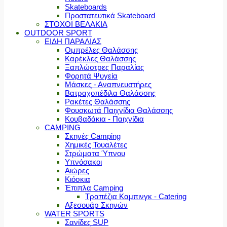
Skateboards
Προστατευτικά Skateboard
ΣΤΟΧΟΙ ΒΕΛΑΚΙΑ
OUTDOOR SPORT
ΕΙΔΗ ΠΑΡΑΛΙΑΣ
Ομπρέλες Θαλάσσης
Καρέκλες Θαλάσσης
Ξαπλώστρες Παραλίας
Φορητά Ψυγεία
Μάσκες - Αναπνευστήρες
Βατραχοπέδιλα Θαλάσσης
Ρακέτες Θαλάσσης
Φουσκωτά Παιχνίδια Θαλάσσης
Κουβαδάκια - Παιχνίδια
CAMPING
Σκηνές Camping
Χημικές Τουαλέτες
Στρώματα Ύπνου
Υπνόσακοι
Αιώρες
Κιόσκια
Έπιπλα Camping
Τραπέζια Καμπινγκ - Catering
Αξεσουάρ Σκηνών
WATER SPORTS
Σανίδες SUP