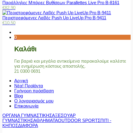
Παράλληλες Μπάρες Βυθίσεων Parallettes Live Pro Β-8161
€
82.90
Περιστρεφόμενες Λαβές Push Up LiveUp Pro Β-9411
€
10.50
0
Καλάθι
Για βαριά και μεγάλα αντικείμενα παρακαλούμε καλέστε
για ενημέρωση κόστους αποστολής.
21 0300 0691
Αρχική
Νέα! Προϊόντα
Γρήγορη πρόσβαση
Blog
Ο λογαριασμός μου
Επικοινωνία
ΟΡΓΑΝΑ ΓΥΜΝΑΣΤΙΚΗΣ
ΑΞΕΣΟΥΑΡ
ΓΥΜΝΑΣΤΙΚΗΣ
ΑΘΛΗΜΑΤΑ
OUTDOOR SPORT
ΣΠΙΤΙ -
ΚΗΠΟΣ
ΔΙΑΦΟΡΑ