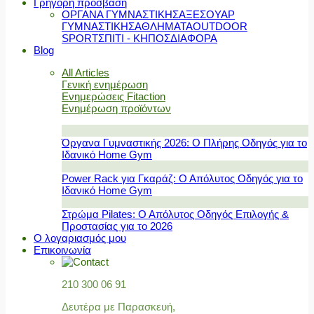
Γρήγορη πρόσβαση
ΟΡΓΑΝΑ ΓΥΜΝΑΣΤΙΚΗΣ
ΑΞΕΣΟΥΑΡ
ΓΥΜΝΑΣΤΙΚΗΣ
ΑΘΛΗΜΑΤΑ
OUTDOOR
SPORT
ΣΠΙΤΙ - ΚΗΠΟΣ
ΔΙΑΦΟΡΑ
Blog
All Articles
Γενική ενημέρωση
Ενημερώσεις Fitaction
Ενημέρωση προϊόντων
Όργανα Γυμναστικής 2026: Ο Πλήρης Οδηγός για το
Ιδανικό Home Gym
Power Rack για Γκαράζ: Ο Απόλυτος Οδηγός για το
Ιδανικό Home Gym
Στρώμα Pilates: Ο Απόλυτος Οδηγός Επιλογής &
Προστασίας για το 2026
Ο λογαριασμός μου
Επικοινωνία
210 300 06 91
Δευτέρα με Παρασκευή,