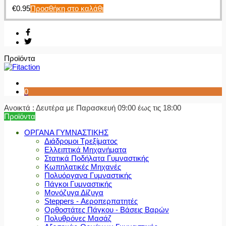
€
0.95
Προσθήκη στο καλάθι
Προϊόντα
0
Ανοικτά : Δευτέρα με Παρασκευή 09:00 έως τις 18:00
Προϊόντα
ΟΡΓΑΝΑ ΓΥΜΝΑΣΤΙΚΗΣ
Διάδρομοι Τρεξίματος
Ελλειπτικά Μηχανήματα
Στατικά Ποδήλατα Γυμναστικής
Κωπηλατικές Μηχανές
Πολυόργανα Γυμναστικής
Πάγκοι Γυμναστικής
Μονόζυγα Δίζυγα
Steppers - Αεροπερπατητές
Ορθοστάτες Πάγκου - Βάσεις Βαρών
Πολυθρόνες Μασάζ