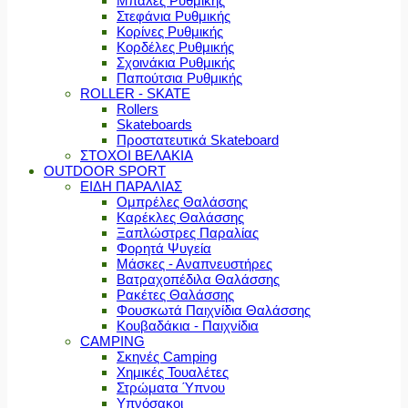
Μπάλες Ρυθμικής
Στεφάνια Ρυθμικής
Κορίνες Ρυθμικής
Κορδέλες Ρυθμικής
Σχοινάκια Ρυθμικής
Παπούτσια Ρυθμικής
ROLLER - SKATE
Rollers
Skateboards
Προστατευτικά Skateboard
ΣΤΟΧΟΙ ΒΕΛΑΚΙΑ
OUTDOOR SPORT
ΕΙΔΗ ΠΑΡΑΛΙΑΣ
Ομπρέλες Θαλάσσης
Καρέκλες Θαλάσσης
Ξαπλώστρες Παραλίας
Φορητά Ψυγεία
Μάσκες - Αναπνευστήρες
Βατραχοπέδιλα Θαλάσσης
Ρακέτες Θαλάσσης
Φουσκωτά Παιχνίδια Θαλάσσης
Κουβαδάκια - Παιχνίδια
CAMPING
Σκηνές Camping
Χημικές Τουαλέτες
Στρώματα Ύπνου
Υπνόσακοι