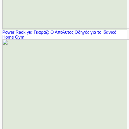
Power Rack για Γκαράζ: Ο Απόλυτος Οδηγός για το Ιδανικό
Home Gym