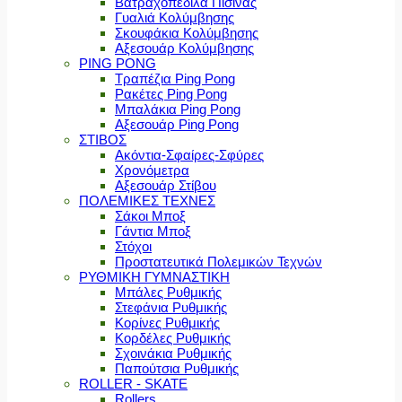
Βατραχοπέδιλα Πισίνας
Γυαλιά Κολύμβησης
Σκουφάκια Κολύμβησης
Αξεσουάρ Κολύμβησης
PING PONG
Τραπέζια Ping Pong
Ρακέτες Ping Pong
Μπαλάκια Ping Pong
Αξεσουάρ Ping Pong
ΣΤΙΒΟΣ
Ακόντια-Σφαίρες-Σφύρες
Χρονόμετρα
Αξεσουάρ Στίβου
ΠΟΛΕΜΙΚΕΣ ΤΕΧΝΕΣ
Σάκοι Μποξ
Γάντια Μποξ
Στόχοι
Προστατευτικά Πολεμικών Τεχνών
ΡΥΘΜΙΚΗ ΓΥΜΝΑΣΤΙΚΗ
Μπάλες Ρυθμικής
Στεφάνια Ρυθμικής
Κορίνες Ρυθμικής
Κορδέλες Ρυθμικής
Σχοινάκια Ρυθμικής
Παπούτσια Ρυθμικής
ROLLER - SKATE
Rollers