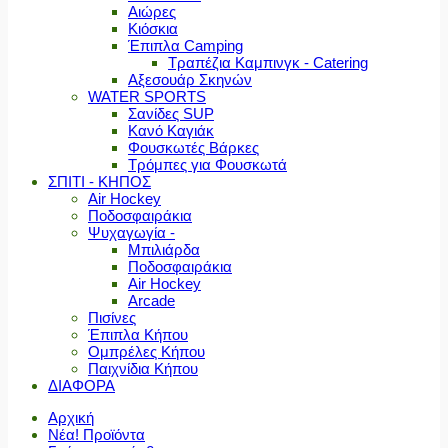
Αιώρες
Κιόσκια
Έπιπλα Camping
Τραπέζια Καμπινγκ - Catering
Αξεσουάρ Σκηνών
WATER SPORTS
Σανίδες SUP
Κανό Καγιάκ
Φουσκωτές Βάρκες
Τρόμπες για Φουσκωτά
ΣΠΙΤΙ - ΚΗΠΟΣ
Air Hockey
Ποδοσφαιράκια
Ψυχαγωγία -
Μπιλιάρδα
Ποδοσφαιράκια
Air Hockey
Arcade
Πισίνες
Έπιπλα Κήπου
Ομπρέλες Κήπου
Παιχνίδια Κήπου
ΔΙΑΦΟΡΑ
Αρχική
Νέα! Προϊόντα