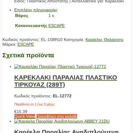
Είδος: Πλαστικός Αποστάτης | Ανταλλακτικό για: Καρεκλάκι
Επιπλέον πληροφορίες
Βάρος
1 κ.
Κατασκευαστής
ESCAPE
Κωδικός προϊόντος:
EL-15BR10
Κατηγορία:
Καρέκλες Θαλάσσης
Μάρκα:
ESCAPE
Σχετικά προϊόντα
ΚΑΡΕΚΛΑΚΙ ΠΑΡΑΛΙΑΣ ΠΛΑΣΤΙΚΟ
ΤΙΡΚΟΥΑΖ (289T)
Κωδικός προϊόντος:
EL-12772
Παράδοση σε 1 έως 3 μέρες
€
15.39
Quick View
Προσθήκη στο καλάθι
Καρέκλα Παραλίας Αναδιπλούμενη