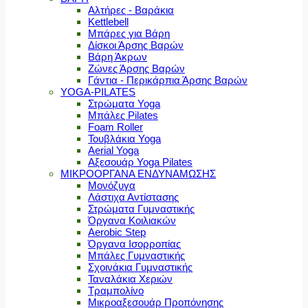
Αλτήρες - Βαράκια
Kettlebell
Μπάρες για Βάρη
Δίσκοι Άρσης Βαρών
Βάρη Άκρων
Ζώνες Άρσης Βαρών
Γάντια - Περικάρπια Άρσης Βαρών
YOGA-PILATES
Στρώματα Yoga
Μπάλες Pilates
Foam Roller
Τουβλάκια Yoga
Aerial Yoga
Αξεσουάρ Yoga Pilates
ΜΙΚΡΟΟΡΓΑΝΑ ΕΝΔΥΝΑΜΩΣΗΣ
Μονόζυγα
Λάστιχα Αντίστασης
Στρώματα Γυμναστικής
Όργανα Κοιλιακών
Aerobic Step
Όργανα Ισορροπίας
Μπάλες Γυμναστικής
Σχοινάκια Γυμναστικής
Ταναλάκια Χεριών
Τραμπολίνο
Μικροαξεσουάρ Προπόνησης