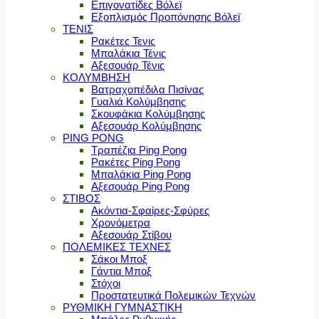
Επιγονατίδες Βόλεϊ
Εξοπλισμός Προπόνησης Βόλεϊ
ΤΕΝΙΣ
Ρακέτες Τενις
Μπαλάκια Τένις
Αξεσουάρ Τένις
ΚΟΛΥΜΒΗΣΗ
Βατραχοπέδιλα Πισίνας
Γυαλιά Κολύμβησης
Σκουφάκια Κολύμβησης
Αξεσουάρ Κολύμβησης
PING PONG
Τραπέζια Ping Pong
Ρακέτες Ping Pong
Μπαλάκια Ping Pong
Αξεσουάρ Ping Pong
ΣΤΙΒΟΣ
Ακόντια-Σφαίρες-Σφύρες
Χρονόμετρα
Αξεσουάρ Στίβου
ΠΟΛΕΜΙΚΕΣ ΤΕΧΝΕΣ
Σάκοι Μποξ
Γάντια Μποξ
Στόχοι
Προστατευτικά Πολεμικών Τεχνών
ΡΥΘΜΙΚΗ ΓΥΜΝΑΣΤΙΚΗ