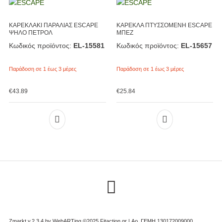
ΚΑΡΕΚΛΑΚΙ ΠΑΡΑΛΙΑΣ ESCAPE
ΚΑΡΕΚΛΑ ΠΤΥΣΣΟΜΕΝΗ ESCAPE
ΨΗΛΟ ΠΕΤΡΟΛ
ΜΠΕΖ
Κωδικός προϊόντος:
EL-15581
Κωδικός προϊόντος:
EL-15657
Παράδοση σε 1 έως 3 μέρες
Παράδοση σε 1 έως 3 μέρες
€
43.89
€
25.84
Zmarkt v.2.3.4 by
WebARTing ©2025 Fitaction.gr | Αρ. ΓΕΜΗ 130172009000
.