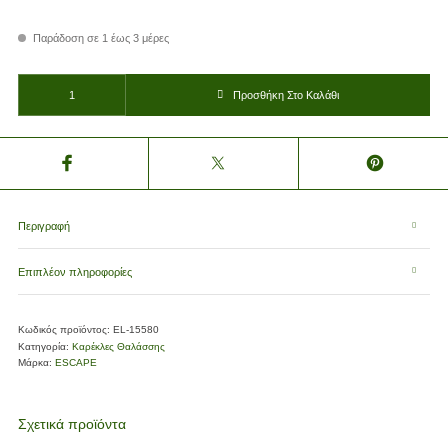
Παράδοση σε 1 έως 3 μέρες
ΚΑΡΕΚΛΑΚΙ ΠΑΡΑΛΙΑΣ ESCAPE ΨΗΛΟ SAND ποσότητα
Προσθήκη Στο Καλάθι
Περιγραφή
Επιπλέον πληροφορίες
Κωδικός προϊόντος:
EL-15580
Κατηγορία:
Καρέκλες Θαλάσσης
Μάρκα:
ESCAPE
Σχετικά προϊόντα