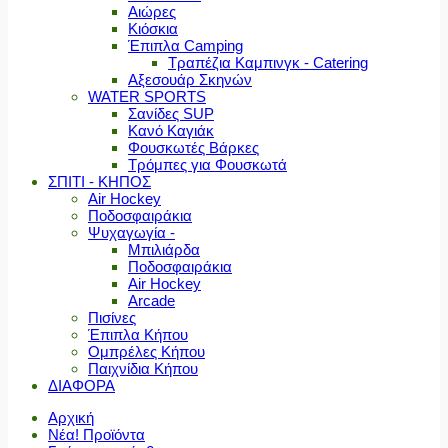
Αιώρες
Κιόσκια
Έπιπλα Camping
Τραπέζια Καμπινγκ - Catering
Αξεσουάρ Σκηνών
WATER SPORTS
Σανίδες SUP
Κανό Καγιάκ
Φουσκωτές Βάρκες
Τρόμπες για Φουσκωτά
ΣΠΙΤΙ - ΚΗΠΟΣ
Air Hockey
Ποδοσφαιράκια
Ψυχαγωγία -
Μπιλιάρδα
Ποδοσφαιράκια
Air Hockey
Arcade
Πισίνες
Έπιπλα Κήπου
Ομπρέλες Κήπου
Παιχνίδια Κήπου
ΔΙΑΦΟΡΑ
Αρχική
Νέα! Προϊόντα