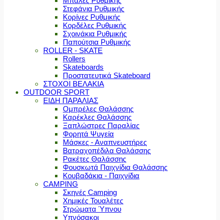
Μπάλες Ρυθμικής
Στεφάνια Ρυθμικής
Κορίνες Ρυθμικής
Κορδέλες Ρυθμικής
Σχοινάκια Ρυθμικής
Παπούτσια Ρυθμικής
ROLLER - SKATE
Rollers
Skateboards
Προστατευτικά Skateboard
ΣΤΟΧΟΙ ΒΕΛΑΚΙΑ
OUTDOOR SPORT
ΕΙΔΗ ΠΑΡΑΛΙΑΣ
Ομπρέλες Θαλάσσης
Καρέκλες Θαλάσσης
Ξαπλώστρες Παραλίας
Φορητά Ψυγεία
Μάσκες - Αναπνευστήρες
Βατραχοπέδιλα Θαλάσσης
Ρακέτες Θαλάσσης
Φουσκωτά Παιχνίδια Θαλάσσης
Κουβαδάκια - Παιχνίδια
CAMPING
Σκηνές Camping
Χημικές Τουαλέτες
Στρώματα Ύπνου
Υπνόσακοι