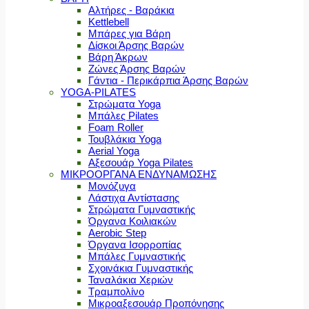
Αλτήρες - Βαράκια
Kettlebell
Μπάρες για Βάρη
Δίσκοι Άρσης Βαρών
Βάρη Άκρων
Ζώνες Άρσης Βαρών
Γάντια - Περικάρπια Άρσης Βαρών
YOGA-PILATES
Στρώματα Yoga
Μπάλες Pilates
Foam Roller
Τουβλάκια Yoga
Aerial Yoga
Αξεσουάρ Yoga Pilates
ΜΙΚΡΟΟΡΓΑΝΑ ΕΝΔΥΝΑΜΩΣΗΣ
Μονόζυγα
Λάστιχα Αντίστασης
Στρώματα Γυμναστικής
Όργανα Κοιλιακών
Aerobic Step
Όργανα Ισορροπίας
Μπάλες Γυμναστικής
Σχοινάκια Γυμναστικής
Ταναλάκια Χεριών
Τραμπολίνο
Μικροαξεσουάρ Προπόνησης