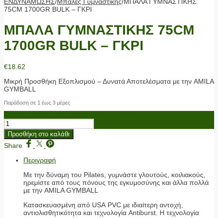
ΕΝΔΥΝΑΜΩΣΗΣ
/
Μπάλες Γυμναστικής
/
ΜΠΑΛΑ ΓΥΜΝΑΣΤΙΚΗΣ
75CM 1700GR BULK – ΓΚΡΙ
ΜΠΑΛΑ ΓΥΜΝΑΣΤΙΚΗΣ 75CM
1700GR BULK – ΓΚΡΙ
€
18.62
Μικρή Προσθήκη Εξοπλισμού – Δυνατά Αποτελέσματα με την AMILA
GYMBALL
Παράδοση σε 1 έως 3 μέρες
ΜΠΑΛΑ ΓΥΜΝΑΣΤΙΚΗΣ 75CM 1700GR BULK - ΓΚΡΙ ποσότητα
Προσθήκη στο καλάθι
Share
Περιγραφή
Με την δύναμη του Pilates, γυμνάστε γλουτούς, κοιλιακούς,
ηρεμίστε από τους πόνους της εγκυμοσύνης και άλλα πολλά
με την AMILA GYMBALL
Κατασκευασμένη από USA PVC με ιδιαίτερη αντοχή,
αντιολισθητικότητα και τεχνολογία Antiburst. Η τεχνολογία