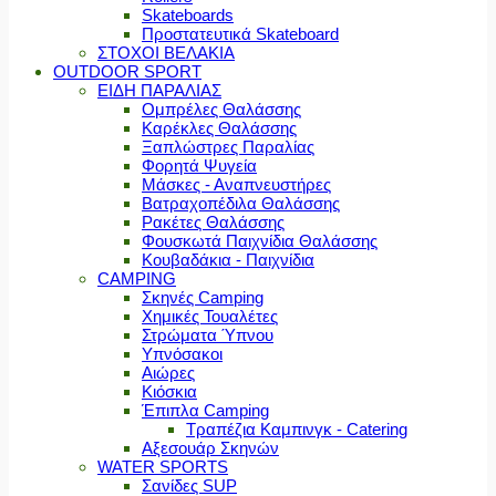
Skateboards
Προστατευτικά Skateboard
ΣΤΟΧΟΙ ΒΕΛΑΚΙΑ
OUTDOOR SPORT
ΕΙΔΗ ΠΑΡΑΛΙΑΣ
Ομπρέλες Θαλάσσης
Καρέκλες Θαλάσσης
Ξαπλώστρες Παραλίας
Φορητά Ψυγεία
Μάσκες - Αναπνευστήρες
Βατραχοπέδιλα Θαλάσσης
Ρακέτες Θαλάσσης
Φουσκωτά Παιχνίδια Θαλάσσης
Κουβαδάκια - Παιχνίδια
CAMPING
Σκηνές Camping
Χημικές Τουαλέτες
Στρώματα Ύπνου
Υπνόσακοι
Αιώρες
Κιόσκια
Έπιπλα Camping
Τραπέζια Καμπινγκ - Catering
Αξεσουάρ Σκηνών
WATER SPORTS
Σανίδες SUP