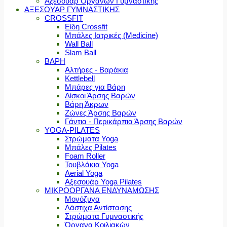
Αξεσουάρ Οργάνων Γυμναστικής
ΑΞΕΣΟΥΑΡ ΓΥΜΝΑΣΤΙΚΗΣ
CROSSFIT
Είδη Crossfit
Μπάλες Ιατρικές (Medicine)
Wall Ball
Slam Ball
ΒΑΡΗ
Αλτήρες - Βαράκια
Kettlebell
Μπάρες για Βάρη
Δίσκοι Άρσης Βαρών
Βάρη Άκρων
Ζώνες Άρσης Βαρών
Γάντια - Περικάρπια Άρσης Βαρών
YOGA-PILATES
Στρώματα Yoga
Μπάλες Pilates
Foam Roller
Τουβλάκια Yoga
Aerial Yoga
Αξεσουάρ Yoga Pilates
ΜΙΚΡΟΟΡΓΑΝΑ ΕΝΔΥΝΑΜΩΣΗΣ
Μονόζυγα
Λάστιχα Αντίστασης
Στρώματα Γυμναστικής
Όργανα Κοιλιακών