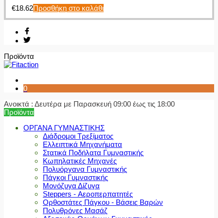
€
18.62
Προσθήκη στο καλάθι
Προϊόντα
0
Ανοικτά : Δευτέρα με Παρασκευή 09:00 έως τις 18:00
Προϊόντα
ΟΡΓΑΝΑ ΓΥΜΝΑΣΤΙΚΗΣ
Διάδρομοι Τρεξίματος
Ελλειπτικά Μηχανήματα
Στατικά Ποδήλατα Γυμναστικής
Κωπηλατικές Μηχανές
Πολυόργανα Γυμναστικής
Πάγκοι Γυμναστικής
Μονόζυγα Δίζυγα
Steppers - Αεροπερπατητές
Ορθοστάτες Πάγκου - Βάσεις Βαρών
Πολυθρόνες Μασάζ