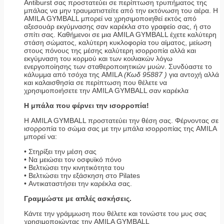
Antiburst σας προστατεύει σε περίπτωση τρυπήματος της
μπάλας να μην τραυματιστείτε από την εκτόνωση του αέρα. Η
AMILA GYMBALL μπορεί να χρησιμοποιηθεί εκτός από
αξεσουάρ εκγύμνασης σαν καρέκλα στο γραφείο σας, ή στο
σπίτι σας. Καθήμενοι σε μια AMILA GYMBALL έχετε καλύτερη
στάση σώματος, καλύτερη κυκλοφορία του αίματος, μείωση
στους πόνους της μέσης καλύτερη ισορροπία αλλά και
εκγύμναση του κορμού και των κοιλιακών λόγω
ενεργοποίησης των σταθεροποιητικών μυών. Συνδύαστε το
κάλυμμα από τσόχα της AMILA
(Κωδ 95887 )
για αντοχή αλλά
και καλαισθησία σε περίπτωση που θέλετε να
χρησιμοποιήσετε την AMILA GYMBALL σαν καρέκλα
Η μπάλα που φέρνει την ισορροπία!
Η AMILA GYMBALL προστατεύει την θέση σας. Φέρνοντας σε
ισορροπία το σώμα σας με την μπάλα ισορροπίας της AMILA
μπορεί να:
• Στηρίξει την μέση σας
• Να μειώσει τον οσφυϊκό πόνο
• Βελτιώσει την κινητικότητα του
• Βελτιώσει την εξάσκηση στο Pilates
• Αντικαταστήσει την καρέκλα σας.
Γραμμώστε με απλές ασκήσεις.
Κάντε την γράμμωση που θέλετε και τονώστε του μυς σας
χρησιμοποιώντας την AMILA GYMBALL