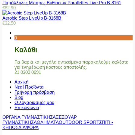
Παράλληλες Μπάρες Βυθίσεων Parallettes Live Pro Β-8161
€
82.90
Aerobic Step LiveUp B-3168B
€
32.50
0
Καλάθι
Για βαριά και μεγάλα αντικείμενα παρακαλούμε καλέστε
για ενημέρωση κόστους αποστολής.
21 0300 0691
Αρχική
Νέα! Προϊόντα
Γρήγορη πρόσβαση
Blog
Ο λογαριασμός μου
Επικοινωνία
ΟΡΓΑΝΑ ΓΥΜΝΑΣΤΙΚΗΣ
ΑΞΕΣΟΥΑΡ
ΓΥΜΝΑΣΤΙΚΗΣ
ΑΘΛΗΜΑΤΑ
OUTDOOR SPORT
ΣΠΙΤΙ -
ΚΗΠΟΣ
ΔΙΑΦΟΡΑ