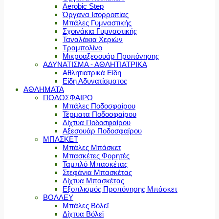
Aerobic Step
Όργανα Ισορροπίας
Μπάλες Γυμναστικής
Σχοινάκια Γυμναστικής
Ταναλάκια Χεριών
Τραμπολίνο
Μικροαξεσουάρ Προπόνησης
ΑΔΥΝΑΤΙΣΜΑ - ΑΘΛΗΤΙΑΤΡΙΚΑ
Αθλητιατρικά Είδη
Είδη Αδυνατίσματος
ΑΘΛΗΜΑΤΑ
ΠΟΔΟΣΦΑΙΡΟ
Μπάλες Ποδοσφαίρου
Τέρματα Ποδοσφαίρου
Δίχτυα Ποδοσφαίρου
Αξεσουάρ Ποδοσφαίρου
ΜΠΑΣΚΕΤ
Μπάλες Μπάσκετ
Μπασκέτες Φορητές
Ταμπλό Μπασκέτας
Στεφάνια Μπασκέτας
Δίχτυα Μπασκέτας
Εξοπλισμός Προπόνησης Μπάσκετ
ΒΟΛΛΕΥ
Μπάλες Βόλεϊ
Δίχτυα Βόλεϊ