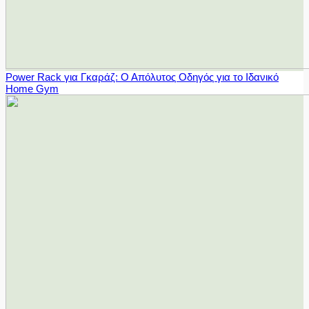
Power Rack για Γκαράζ: Ο Απόλυτος Οδηγός για το Ιδανικό
Home Gym