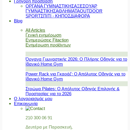
Γρήγορη πρόσβαση
ΟΡΓΑΝΑ ΓΥΜΝΑΣΤΙΚΗΣ
ΑΞΕΣΟΥΑΡ
ΓΥΜΝΑΣΤΙΚΗΣ
ΑΘΛΗΜΑΤΑ
OUTDOOR
SPORT
ΣΠΙΤΙ - ΚΗΠΟΣ
ΔΙΑΦΟΡΑ
Blog
All Articles
Γενική ενημέρωση
Ενημερώσεις Fitaction
Ενημέρωση προϊόντων
Όργανα Γυμναστικής 2026: Ο Πλήρης Οδηγός για το
Ιδανικό Home Gym
Power Rack για Γκαράζ: Ο Απόλυτος Οδηγός για το
Ιδανικό Home Gym
Στρώμα Pilates: Ο Απόλυτος Οδηγός Επιλογής &
Προστασίας για το 2026
Ο λογαριασμός μου
Επικοινωνία
210 300 06 91
Δευτέρα με Παρασκευή,