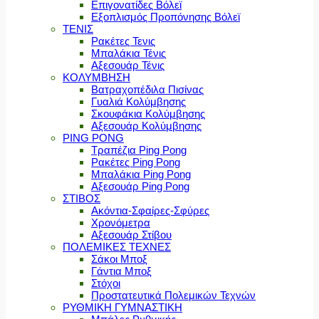
Επιγονατίδες Βόλεϊ
Εξοπλισμός Προπόνησης Βόλεϊ
ΤΕΝΙΣ
Ρακέτες Τενις
Μπαλάκια Τένις
Αξεσουάρ Τένις
ΚΟΛΥΜΒΗΣΗ
Βατραχοπέδιλα Πισίνας
Γυαλιά Κολύμβησης
Σκουφάκια Κολύμβησης
Αξεσουάρ Κολύμβησης
PING PONG
Τραπέζια Ping Pong
Ρακέτες Ping Pong
Μπαλάκια Ping Pong
Αξεσουάρ Ping Pong
ΣΤΙΒΟΣ
Ακόντια-Σφαίρες-Σφύρες
Χρονόμετρα
Αξεσουάρ Στίβου
ΠΟΛΕΜΙΚΕΣ ΤΕΧΝΕΣ
Σάκοι Μποξ
Γάντια Μποξ
Στόχοι
Προστατευτικά Πολεμικών Τεχνών
ΡΥΘΜΙΚΗ ΓΥΜΝΑΣΤΙΚΗ