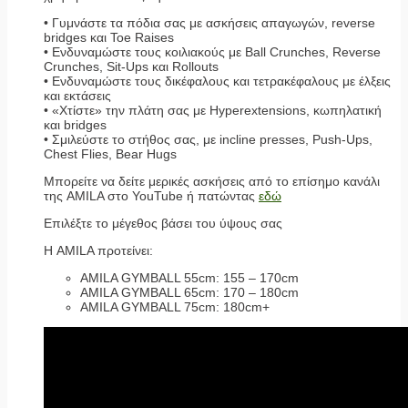
• Γυμνάστε τα πόδια σας με ασκήσεις απαγωγών, reverse
bridges και Toe Raises
• Ενδυναμώστε τους κοιλιακούς με Ball Crunches, Reverse
Crunches, Sit-Ups και Rollouts
• Ενδυναμώστε τους δικέφαλους και τετρακέφαλους με έλξεις
και εκτάσεις
• «Χτίστε» την πλάτη σας με Hyperextensions, κωπηλατική
και bridges
• Σμιλεύστε το στήθος σας, με incline presses, Push-Ups,
Chest Flies, Bear Hugs
Μπορείτε να δείτε μερικές ασκήσεις από το επίσημο κανάλι
της AMILA στο YouTube ή πατώντας
εδώ
Επιλέξτε το μέγεθος βάσει του ύψους σας
Η AMILA προτείνει:
AMILA GYMBALL 55cm: 155 – 170cm
AMILA GYMBALL 65cm: 170 – 180cm
AMILA GYMBALL 75cm: 180cm+