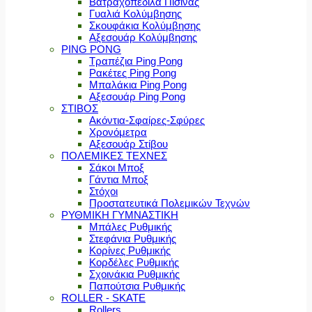
Βατραχοπέδιλα Πισίνας
Γυαλιά Κολύμβησης
Σκουφάκια Κολύμβησης
Αξεσουάρ Κολύμβησης
PING PONG
Τραπέζια Ping Pong
Ρακέτες Ping Pong
Μπαλάκια Ping Pong
Αξεσουάρ Ping Pong
ΣΤΙΒΟΣ
Ακόντια-Σφαίρες-Σφύρες
Χρονόμετρα
Αξεσουάρ Στίβου
ΠΟΛΕΜΙΚΕΣ ΤΕΧΝΕΣ
Σάκοι Μποξ
Γάντια Μποξ
Στόχοι
Προστατευτικά Πολεμικών Τεχνών
ΡΥΘΜΙΚΗ ΓΥΜΝΑΣΤΙΚΗ
Μπάλες Ρυθμικής
Στεφάνια Ρυθμικής
Κορίνες Ρυθμικής
Κορδέλες Ρυθμικής
Σχοινάκια Ρυθμικής
Παπούτσια Ρυθμικής
ROLLER - SKATE
Rollers