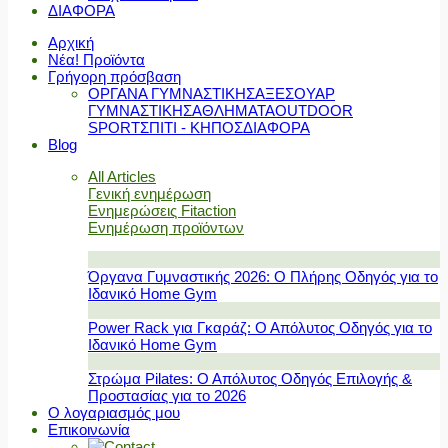
ΔΙΑΦΟΡΑ
Αρχική
Νέα! Προϊόντα
Γρήγορη πρόσβαση
ΟΡΓΑΝΑ ΓΥΜΝΑΣΤΙΚΗΣ
ΑΞΕΣΟΥΑΡ
ΓΥΜΝΑΣΤΙΚΗΣ
ΑΘΛΗΜΑΤΑ
OUTDOOR
SPORT
ΣΠΙΤΙ - ΚΗΠΟΣ
ΔΙΑΦΟΡΑ
Blog
All Articles
Γενική ενημέρωση
Ενημερώσεις Fitaction
Ενημέρωση προϊόντων
Όργανα Γυμναστικής 2026: Ο Πλήρης Οδηγός για το
Ιδανικό Home Gym
Power Rack για Γκαράζ: Ο Απόλυτος Οδηγός για το
Ιδανικό Home Gym
Στρώμα Pilates: Ο Απόλυτος Οδηγός Επιλογής &
Προστασίας για το 2026
Ο λογαριασμός μου
Επικοινωνία