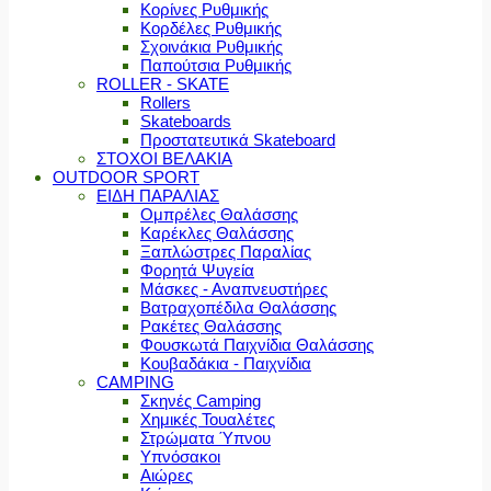
Κορίνες Ρυθμικής
Κορδέλες Ρυθμικής
Σχοινάκια Ρυθμικής
Παπούτσια Ρυθμικής
ROLLER - SKATE
Rollers
Skateboards
Προστατευτικά Skateboard
ΣΤΟΧΟΙ ΒΕΛΑΚΙΑ
OUTDOOR SPORT
ΕΙΔΗ ΠΑΡΑΛΙΑΣ
Ομπρέλες Θαλάσσης
Καρέκλες Θαλάσσης
Ξαπλώστρες Παραλίας
Φορητά Ψυγεία
Μάσκες - Αναπνευστήρες
Βατραχοπέδιλα Θαλάσσης
Ρακέτες Θαλάσσης
Φουσκωτά Παιχνίδια Θαλάσσης
Κουβαδάκια - Παιχνίδια
CAMPING
Σκηνές Camping
Χημικές Τουαλέτες
Στρώματα Ύπνου
Υπνόσακοι
Αιώρες