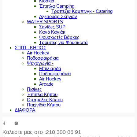
Κιόσκια
Έπιπλα Camping
Τραπέζια Καμπινγκ - Catering
Αξεσουάρ Σκηνών
WATER SPORTS
Σανίδες SUP
Κανό Καγιάκ
Φουσκωτές Βάρκες
Τρόμπες για Φουσκωτά
ΣΠΙΤΙ - ΚΗΠΟΣ
Air Hockey
Ποδοσφαιράκια
Ψυχαγωγία -
Μπιλιάρδα
Ποδοσφαιράκια
Air Hockey
Arcade
Πισίνες
Έπιπλα Κήπου
Ομπρέλες Κήπου
Παιχνίδια Κήπου
ΔΙΑΦΟΡΑ
Καλεστε μας στο
:210 300 06 91