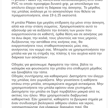
PVC το οποίο προσφέρει δυνατό grip, με αποτέλεσμα τον
απόλυτο έλεγχο κατά τη διάρκεια της άσκησης. Το μέγεθος
της μπάλας ανάλογα με το ασκησιολόγιο που θέλετε να
πραγματοποιήσετε, είναι 19 ή 25 εκατοστά.
Η μπάλα Pilates έχει μεγάλη επίδραση όχι μόνο στην άσκηση,
αλλά και στην στάση σώματος. Χρησιμοποιείστε αυτό το
αξεσουάρ για να αυξήσετε την ένταση των μυών που
ενεργοποιούνται σε καθιστή, όρθια θέση και σε ασκήσεις για
τα άνω άκρα, την κοιλιά, τους γλουτούς και τους μηρούς.
Αυξάνοντας την αστάθεια στις κινήσεις σας, θα
ενεργοποιήσετε τους σταθεροποιητικούς μύες σας,
ανοίγοντας τον κορμό σας. Μπορείτε να χρησιμοποιήσετε την
μπάλα και για τη στήριξη της πλάτης ή του αυχένα κατά την
διάρκεια των ασκήσεων .
Οδηγίες για φούσκωμα: Αφαιρέστε την τάπα, βάλτε το
καλαμάκι και φουσκώστε την μπάλα στο επιθυμητό μέγεθος
και ξαναβάλτε την τάπα.
Οδηγίες συντήρησης και καθαρισμού: Διατηρήστε τον έλεγχο
της μπάλας όσο γυμνάζεστε. Μην γονατίσετε ή καθήσετε
επάνω στην μπάλα, απομακρύνετε αιχμηρά αντικείμενα. Μην
χρησιμοποιήσετε την μπάλα εφόσον είναι χτυπημένη.
Διατηρήστε την μπάλα σε ξηρό περιβάλλον μακριά από τις
ακτίνες του ήλιου. Μην χρησιμοποιείτε διαβρωτικά
καθαριστικά. Εάν χρειαστεί, καθαρίστε τα βρώμικα σημεία με
έναν συνδυασμό βιολογικού αιθέριου ελαίου και νερού,
χρησιμοποιώντας ένα ελαφρώς βρεγμένο πανί. Θα