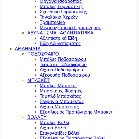
Όργανα Ισορροπίας
Μπάλες Γυμναστικής
Σχοινάκια Γυμναστικής
Ταναλάκια Χεριών
Τραμπολίνο
Μικροαξεσουάρ Προπόνησης
ΑΔΥΝΑΤΙΣΜΑ - ΑΘΛΗΤΙΑΤΡΙΚΑ
Αθλητιατρικά Είδη
Είδη Αδυνατίσματος
ΑΘΛΗΜΑΤΑ
ΠΟΔΟΣΦΑΙΡΟ
Μπάλες Ποδοσφαίρου
Τέρματα Ποδοσφαίρου
Δίχτυα Ποδοσφαίρου
Αξεσουάρ Ποδοσφαίρου
ΜΠΑΣΚΕΤ
Μπάλες Μπάσκετ
Μπασκέτες Φορητές
Ταμπλό Μπασκέτας
Στεφάνια Μπασκέτας
Δίχτυα Μπασκέτας
Εξοπλισμός Προπόνησης Μπάσκετ
ΒΟΛΛΕΥ
Μπάλες Βόλεϊ
Δίχτυα Βόλεϊ
Επιγονατίδες Βόλεϊ
Εξοπλισμός Προπόνησης Βόλεϊ