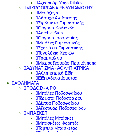
Αξεσουάρ Yoga Pilates
ΜΙΚΡΟΟΡΓΑΝΑ ΕΝΔΥΝΑΜΩΣΗΣ
Μονόζυγα
Λάστιχα Αντίστασης
Στρώματα Γυμναστικής
Όργανα Κοιλιακών
Aerobic Step
Όργανα Ισορροπίας
Μπάλες Γυμναστικής
Σχοινάκια Γυμναστικής
Ταναλάκια Χεριών
Τραμπολίνο
Μικροαξεσουάρ Προπόνησης
ΑΔΥΝΑΤΙΣΜΑ - ΑΘΛΗΤΙΑΤΡΙΚΑ
Αθλητιατρικά Είδη
Είδη Αδυνατίσματος
ΑΘΛΗΜΑΤΑ
ΠΟΔΟΣΦΑΙΡΟ
Μπάλες Ποδοσφαίρου
Τέρματα Ποδοσφαίρου
Δίχτυα Ποδοσφαίρου
Αξεσουάρ Ποδοσφαίρου
ΜΠΑΣΚΕΤ
Μπάλες Μπάσκετ
Μπασκέτες Φορητές
Ταμπλό Μπασκέτας