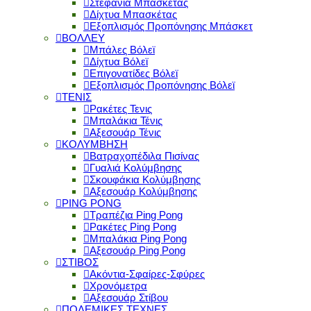
Στεφάνια Μπασκέτας
Δίχτυα Μπασκέτας
Εξοπλισμός Προπόνησης Μπάσκετ
ΒΟΛΛΕΥ
Μπάλες Βόλεϊ
Δίχτυα Βόλεϊ
Επιγονατίδες Βόλεϊ
Εξοπλισμός Προπόνησης Βόλεϊ
ΤΕΝΙΣ
Ρακέτες Τενις
Μπαλάκια Τένις
Αξεσουάρ Τένις
ΚΟΛΥΜΒΗΣΗ
Βατραχοπέδιλα Πισίνας
Γυαλιά Κολύμβησης
Σκουφάκια Κολύμβησης
Αξεσουάρ Κολύμβησης
PING PONG
Τραπέζια Ping Pong
Ρακέτες Ping Pong
Μπαλάκια Ping Pong
Αξεσουάρ Ping Pong
ΣΤΙΒΟΣ
Ακόντια-Σφαίρες-Σφύρες
Χρονόμετρα
Αξεσουάρ Στίβου
ΠΟΛΕΜΙΚΕΣ ΤΕΧΝΕΣ