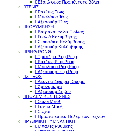
Εξοπλισμός Προπόνησης Βόλεϊ
ΤΕΝΙΣ
Ρακέτες Τενις
Μπαλάκια Τένις
Αξεσουάρ Τένις
ΚΟΛΥΜΒΗΣΗ
Βατραχοπέδιλα Πισίνας
Γυαλιά Κολύμβησης
Σκουφάκια Κολύμβησης
Αξεσουάρ Κολύμβησης
PING PONG
Τραπέζια Ping Pong
Ρακέτες Ping Pong
Μπαλάκια Ping Pong
Αξεσουάρ Ping Pong
ΣΤΙΒΟΣ
Ακόντια-Σφαίρες-Σφύρες
Χρονόμετρα
Αξεσουάρ Στίβου
ΠΟΛΕΜΙΚΕΣ ΤΕΧΝΕΣ
Σάκοι Μποξ
Γάντια Μποξ
Στόχοι
Προστατευτικά Πολεμικών Τεχνών
ΡΥΘΜΙΚΗ ΓΥΜΝΑΣΤΙΚΗ
Μπάλες Ρυθμικής