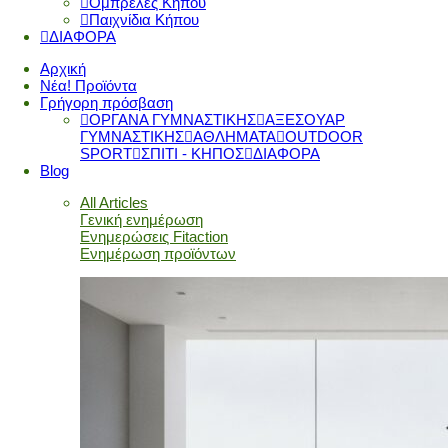
Ομπρέλες Κήπου
Παιχνίδια Κήπου
ΔΙΑΦΟΡΑ
Αρχική
Νέα! Προϊόντα
Γρήγορη πρόσβαση
ΟΡΓΑΝΑ ΓΥΜΝΑΣΤΙΚΗΣ
ΑΞΕΣΟΥΑΡ
ΓΥΜΝΑΣΤΙΚΗΣ
ΑΘΛΗΜΑΤΑ
OUTDOOR
SPORT
ΣΠΙΤΙ - ΚΗΠΟΣ
ΔΙΑΦΟΡΑ
Blog
All Articles
Γενική ενημέρωση
Ενημερώσεις Fitaction
Ενημέρωση προϊόντων