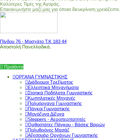
Καλύτερες Τιμές της Αγοράς.
Επικοινωνήστε μαζί μας για όποια διευκρίνιση χρειάζεστε.
Πίνδου 76 - Μοσχάτο Τ.Κ 183 44
Αποστολή Πανελλαδικά.
Προϊόντα
ΟΡΓΑΝΑ ΓΥΜΝΑΣΤΙΚΗΣ
Διάδρομοι Τρεξίματος
Ελλειπτικά Μηχανήματα
Στατικά Ποδήλατα Γυμναστικής
Κωπηλατικές Μηχανές
Πολυόργανα Γυμναστικής
Πάγκοι Γυμναστικής
Μονόζυγα Δίζυγα
Steppers - Αεροπερπατητές
Ορθοστάτες Πάγκου - Βάσεις Βαρών
Πολυθρόνες Μασάζ
Αξεσουάρ Οργάνων Γυμναστικής