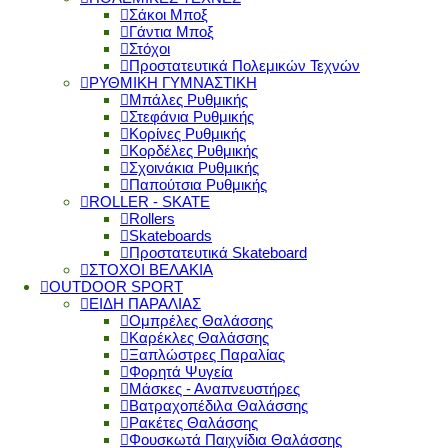
Σάκοι Μποξ
Γάντια Μποξ
Στόχοι
Προστατευτικά Πολεμικών Τεχνών
ΡΥΘΜΙΚΗ ΓΥΜΝΑΣΤΙΚΗ
Μπάλες Ρυθμικής
Στεφάνια Ρυθμικής
Κορίνες Ρυθμικής
Κορδέλες Ρυθμικής
Σχοινάκια Ρυθμικής
Παπούτσια Ρυθμικής
ROLLER - SKATE
Rollers
Skateboards
Προστατευτικά Skateboard
ΣΤΟΧΟΙ ΒΕΛΑΚΙΑ
OUTDOOR SPORT
ΕΙΔΗ ΠΑΡΑΛΙΑΣ
Ομπρέλες Θαλάσσης
Καρέκλες Θαλάσσης
Ξαπλώστρες Παραλίας
Φορητά Ψυγεία
Μάσκες - Αναπνευστήρες
Βατραχοπέδιλα Θαλάσσης
Ρακέτες Θαλάσσης
Φουσκωτά Παιχνίδια Θαλάσσης