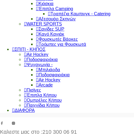
Κιόσκια
Έπιπλα Camping
Τραπέζια Καμπινγκ - Catering
Αξεσουάρ Σκηνών
WATER SPORTS
Σανίδες SUP
Κανό Καγιάκ
Φουσκωτές Βάρκες
Τρόμπες για Φουσκωτά
ΣΠΙΤΙ - ΚΗΠΟΣ
Air Hockey
Ποδοσφαιράκια
Ψυχαγωγία -
Μπιλιάρδα
Ποδοσφαιράκια
Air Hockey
Arcade
Πισίνες
Έπιπλα Κήπου
Ομπρέλες Κήπου
Παιχνίδια Κήπου
ΔΙΑΦΟΡΑ
Καλεστε μας στο
:210 300 06 91