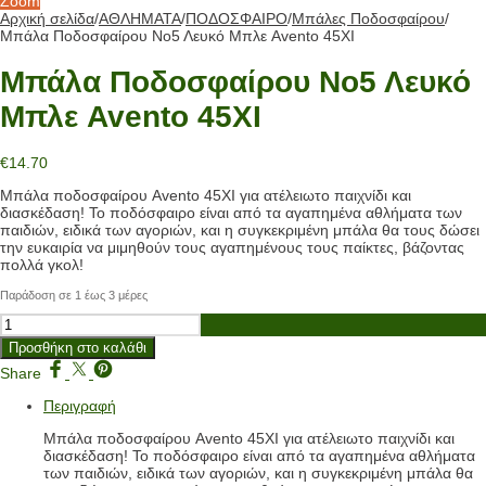
Zoom
Αρχική σελίδα
/
ΑΘΛΗΜΑΤΑ
/
ΠΟΔΟΣΦΑΙΡΟ
/
Μπάλες Ποδοσφαίρου
/
Μπάλα Ποδοσφαίρου Νο5 Λευκό Μπλε Avento 45XI
Μπάλα Ποδοσφαίρου Νο5 Λευκό
Μπλε Avento 45XI
€
14.70
Μπάλα ποδοσφαίρου Avento 45XI για ατέλειωτο παιχνίδι και
διασκέδαση! Το ποδόσφαιρο είναι από τα αγαπημένα αθλήματα των
παιδιών, ειδικά των αγοριών, και η συγκεκριμένη μπάλα θα τους δώσει
την ευκαιρία να μιμηθούν τους αγαπημένους τους παίκτες, βάζοντας
πολλά γκολ!
Παράδοση σε 1 έως 3 μέρες
Μπάλα
Ποδοσφαίρου
Προσθήκη στο καλάθι
Νο5
Λευκό
Share
Μπλε
Περιγραφή
Avento
45XI
Μπάλα ποδοσφαίρου Avento 45XI για ατέλειωτο παιχνίδι και
ποσότητα
διασκέδαση! Το ποδόσφαιρο είναι από τα αγαπημένα αθλήματα
των παιδιών, ειδικά των αγοριών, και η συγκεκριμένη μπάλα θα