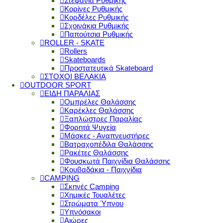
Στεφάνια Ρυθμικής
Κορίνες Ρυθμικής
Κορδέλες Ρυθμικής
Σχοινάκια Ρυθμικής
Παπούτσια Ρυθμικής
ROLLER - SKATE
Rollers
Skateboards
Προστατευτικά Skateboard
ΣΤΟΧΟΙ ΒΕΛΑΚΙΑ
OUTDOOR SPORT
ΕΙΔΗ ΠΑΡΑΛΙΑΣ
Ομπρέλες Θαλάσσης
Καρέκλες Θαλάσσης
Ξαπλώστρες Παραλίας
Φορητά Ψυγεία
Μάσκες - Αναπνευστήρες
Βατραχοπέδιλα Θαλάσσης
Ρακέτες Θαλάσσης
Φουσκωτά Παιχνίδια Θαλάσσης
Κουβαδάκια - Παιχνίδια
CAMPING
Σκηνές Camping
Χημικές Τουαλέτες
Στρώματα Ύπνου
Υπνόσακοι
Αιώρες