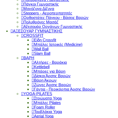
Πάγκοι Γυμναστικής
Μονόζυγα Δίζυγα
Steppers - Αεροπερπατητές
Ορθοστάτες Πάγκου - Βάσεις Βαρών
Πολυθρόνες Μασάζ
Αξεσουάρ Οργάνων Γυμναστικής
ΑΞΕΣΟΥΑΡ ΓΥΜΝΑΣΤΙΚΗΣ
CROSSFIT
Είδη Crossfit
Μπάλες Ιατρικές (Medicine)
Wall Ball
Slam Ball
ΒΑΡΗ
Αλτήρες - Βαράκια
Kettlebell
Μπάρες για Βάρη
Δίσκοι Άρσης Βαρών
Βάρη Άκρων
Ζώνες Άρσης Βαρών
Γάντια - Περικάρπια Άρσης Βαρών
YOGA-PILATES
Στρώματα Yoga
Μπάλες Pilates
Foam Roller
Τουβλάκια Yoga
Aerial Yoga