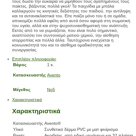
τους δώσει την ευκαιρία να μιμηθούν τους αγαπημένους τους
παίκτες, βάζοντας πολλά γκολ! Τα παιχνίδια με μπάλα
καλλιεργούν τις κινητικές δεξιότητες του παιδιού, την αντίληψη
και τα αντανακλαστικά του. Είτε παίζει μόνο του ή σε ομάδα,
αποκομίζει πολλά οφέλη από αυτά όσον αφορά στη σωματική
του υγεία, αλλά και στην ψυχοσυναισθηματική του ανάπτυξη.
Εκτός από το να γυμνάζεται, που είναι πολύ σημαντικό,
αναπτύσσει τον συντονισμό ματιού-χεριού, την αίσθηση
ισορροπίας και πολλά άλλα. Ταυτόχρονα ενισχύεται η
κοινωνικότητά του και το αίσθημα ομαδικότητας και
συνεργασίας.
Επιπλέον πληροφορίες
Βάρος
1 κ.
Κατασκευαστής
Avento
Μέγεθος
No5
Χαρακτηριστικά
Χαρακτηριστικά
Κατασκευαστής
Avento®
Υλικό
Συνθετικό δέρμα PVC με ματ φινίρισμα
Ραφές
Ακριβείας, από ειδικό μηχάνημα και 32 πλαίσια