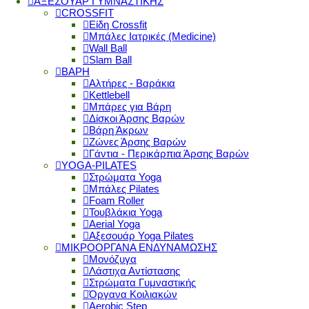
ΑΞΕΣΟΥΑΡ ΓΥΜΝΑΣΤΙΚΗΣ
CROSSFIT
Είδη Crossfit
Μπάλες Ιατρικές (Medicine)
Wall Ball
Slam Ball
ΒΑΡΗ
Αλτήρες - Βαράκια
Kettlebell
Μπάρες για Βάρη
Δίσκοι Άρσης Βαρών
Βάρη Άκρων
Ζώνες Άρσης Βαρών
Γάντια - Περικάρπια Άρσης Βαρών
YOGA-PILATES
Στρώματα Yoga
Μπάλες Pilates
Foam Roller
Τουβλάκια Yoga
Aerial Yoga
Αξεσουάρ Yoga Pilates
ΜΙΚΡΟΟΡΓΑΝΑ ΕΝΔΥΝΑΜΩΣΗΣ
Μονόζυγα
Λάστιχα Αντίστασης
Στρώματα Γυμναστικής
Όργανα Κοιλιακών
Aerobic Step