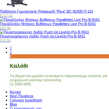
Ποδήλατο Γυμναστικής Pegasus® "Riva" BC-81500 Π-115
€
217.50
Παράλληλες Μπάρες Βυθίσεων Parallettes Live Pro Β-8161
€
82.90
Περιστρεφόμενες Λαβές Push Up LiveUp Pro Β-9411
€
10.50
0
Καλάθι
Για βαριά και μεγάλα αντικείμενα παρακαλούμε καλέστε για
ενημέρωση κόστους αποστολής.
21 0300 0691
Αρχική
Νέα! Προϊόντα
Γρήγορη πρόσβαση
Blog
Ο λογαριασμός μου