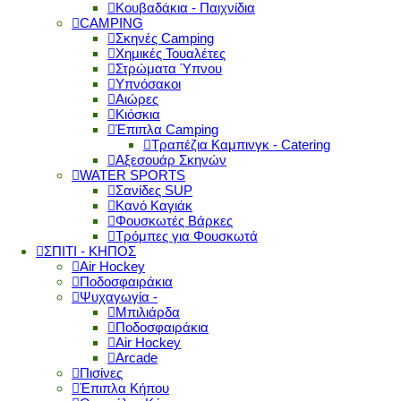
Κουβαδάκια - Παιχνίδια
CAMPING
Σκηνές Camping
Χημικές Τουαλέτες
Στρώματα Ύπνου
Υπνόσακοι
Αιώρες
Κιόσκια
Έπιπλα Camping
Τραπέζια Καμπινγκ - Catering
Αξεσουάρ Σκηνών
WATER SPORTS
Σανίδες SUP
Κανό Καγιάκ
Φουσκωτές Βάρκες
Τρόμπες για Φουσκωτά
ΣΠΙΤΙ - ΚΗΠΟΣ
Air Hockey
Ποδοσφαιράκια
Ψυχαγωγία -
Μπιλιάρδα
Ποδοσφαιράκια
Air Hockey
Arcade
Πισίνες
Έπιπλα Κήπου