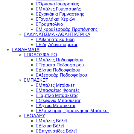
Όργανα Ισορροπίας
Μπάλες Γυμναστικής
Σχοινάκια Γυμναστικής
Ταναλάκια Χεριών
Τραμπολίνο
Μικροαξεσουάρ Προπόνησης
ΑΔΥΝΑΤΙΣΜΑ - ΑΘΛΗΤΙΑΤΡΙΚΑ
Αθλητιατρικά Είδη
Είδη Αδυνατίσματος
ΑΘΛΗΜΑΤΑ
ΠΟΔΟΣΦΑΙΡΟ
Μπάλες Ποδοσφαίρου
Τέρματα Ποδοσφαίρου
Δίχτυα Ποδοσφαίρου
Αξεσουάρ Ποδοσφαίρου
ΜΠΑΣΚΕΤ
Μπάλες Μπάσκετ
Μπασκέτες Φορητές
Ταμπλό Μπασκέτας
Στεφάνια Μπασκέτας
Δίχτυα Μπασκέτας
Εξοπλισμός Προπόνησης Μπάσκετ
ΒΟΛΛΕΥ
Μπάλες Βόλεϊ
Δίχτυα Βόλεϊ
Επιγονατίδες Βόλεϊ