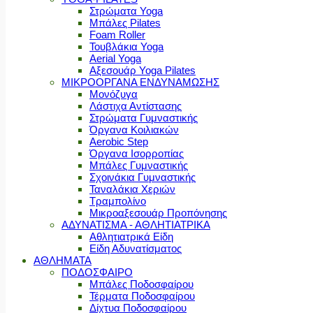
Στρώματα Yoga
Μπάλες Pilates
Foam Roller
Τουβλάκια Yoga
Aerial Yoga
Αξεσουάρ Yoga Pilates
ΜΙΚΡΟΟΡΓΑΝΑ ΕΝΔΥΝΑΜΩΣΗΣ
Μονόζυγα
Λάστιχα Αντίστασης
Στρώματα Γυμναστικής
Όργανα Κοιλιακών
Aerobic Step
Όργανα Ισορροπίας
Μπάλες Γυμναστικής
Σχοινάκια Γυμναστικής
Ταναλάκια Χεριών
Τραμπολίνο
Μικροαξεσουάρ Προπόνησης
ΑΔΥΝΑΤΙΣΜΑ - ΑΘΛΗΤΙΑΤΡΙΚΑ
Αθλητιατρικά Είδη
Είδη Αδυνατίσματος
ΑΘΛΗΜΑΤΑ
ΠΟΔΟΣΦΑΙΡΟ
Μπάλες Ποδοσφαίρου
Τέρματα Ποδοσφαίρου
Δίχτυα Ποδοσφαίρου