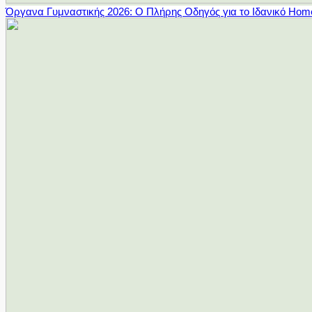
Όργανα Γυμναστικής 2026: Ο Πλήρης Οδηγός για το Ιδανικό Ho