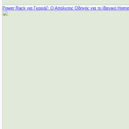
Power Rack για Γκαράζ: Ο Απόλυτος Οδηγός για το Ιδανικό Hom