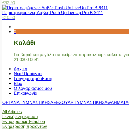
€
82.90
Περιστρεφόμενες Λαβές Push Up LiveUp Pro Β-9411
€
10.50
0
Καλάθι
Για βαριά και μεγάλα αντικείμενα παρακαλούμε καλέστε γ
21 0300 0691
Αρχική
Νέα! Προϊόντα
Γρήγορη πρόσβαση
Blog
Ο λογαριασμός μου
Επικοινωνία
ΟΡΓΑΝΑ ΓΥΜΝΑΣΤΙΚΗΣ
ΑΞΕΣΟΥΑΡ ΓΥΜΝΑΣΤΙΚΗΣ
ΑΘΛΗΜΑΤΑ
All Articles
Γενική ενημέρωση
Ενημερώσεις Fitaction
Ενημέρωση προϊόντων