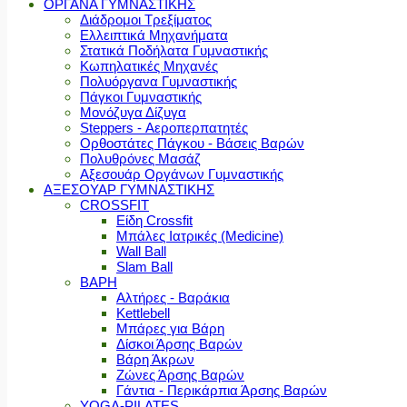
ΟΡΓΑΝΑ ΓΥΜΝΑΣΤΙΚΗΣ
Διάδρομοι Τρεξίματος
Ελλειπτικά Μηχανήματα
Στατικά Ποδήλατα Γυμναστικής
Κωπηλατικές Μηχανές
Πολυόργανα Γυμναστικής
Πάγκοι Γυμναστικής
Μονόζυγα Δίζυγα
Steppers - Αεροπερπατητές
Ορθοστάτες Πάγκου - Βάσεις Βαρών
Πολυθρόνες Μασάζ
Αξεσουάρ Οργάνων Γυμναστικής
ΑΞΕΣΟΥΑΡ ΓΥΜΝΑΣΤΙΚΗΣ
CROSSFIT
Είδη Crossfit
Μπάλες Ιατρικές (Medicine)
Wall Ball
Slam Ball
ΒΑΡΗ
Αλτήρες - Βαράκια
Kettlebell
Μπάρες για Βάρη
Δίσκοι Άρσης Βαρών
Βάρη Άκρων
Ζώνες Άρσης Βαρών
Γάντια - Περικάρπια Άρσης Βαρών
YOGA-PILATES