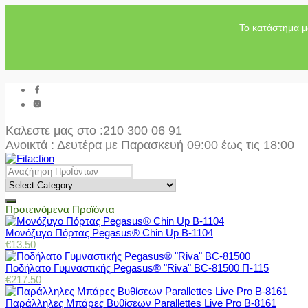
Το κατάστημα μ
Καλεστε μας στο
:210 300 06 91
Ανοικτά : Δευτέρα με Παρασκευή 09:00 έως τις 18:00
Προτεινόμενα Προϊόντα
Μονόζυγο Πόρτας Pegasus® Chin Up Β-1104
€
13.50
Ποδήλατο Γυμναστικής Pegasus® "Riva" BC-81500 Π-115
€
217.50
Παράλληλες Μπάρες Βυθίσεων Parallettes Live Pro Β-8161