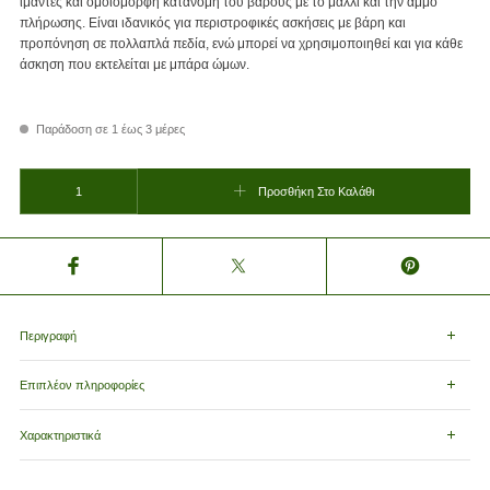
ιμάντες και ομοιόμορφη κατανομή του βάρους με το μαλλί και την άμμο
πλήρωσης. Είναι ιδανικός για περιστροφικές ασκήσεις με βάρη και
προπόνηση σε πολλαπλά πεδία, ενώ μπορεί να χρησιμοποιηθεί και για κάθε
άσκηση που εκτελείται με μπάρα ώμων.
Παράδοση σε 1 έως 3 μέρες
Bulgarian Bag 22kg Live Pro Β 8130-22 ποσότητα
Προσθήκη Στο Καλάθι
Περιγραφή
Επιπλέον πληροφορίες
Χαρακτηριστικά