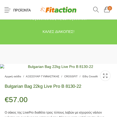
0
ΠΡΟΪΌΝΤΑ
Το κατάστημα μας θα παραμείνει κλειστό λόγω διακοπών από τις 10
Αυγούστου έως τις 21 Αυγούστου.
ΚΑΛΕΣ ΔΙΑΚΟΠΕΣ!
Αρχική σελίδα
/
ΑΞΕΣΟΥΑΡ ΓΥΜΝΑΣΤΙΚΗΣ
/
CROSSFIT
/
Είδη Crossfit
Bulgarian Bag 22kg Live Pro Β 8130-22
€
57.00
Ο σάκος της LivePro διαθέτει τρεις τύπους λαβών με ισχυρούς νάιλον