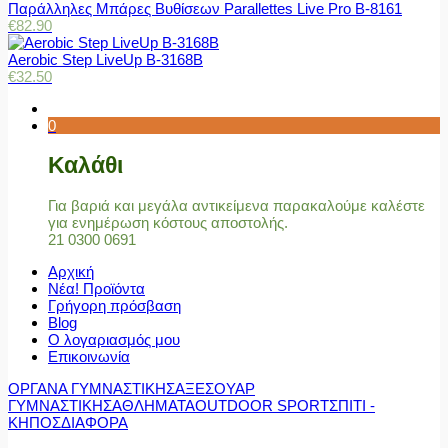
Παράλληλες Μπάρες Βυθίσεων Parallettes Live Pro Β-8161
€
82.90
Aerobic Step LiveUp B-3168B
€
32.50
0
Καλάθι
Για βαριά και μεγάλα αντικείμενα παρακαλούμε καλέστε
για ενημέρωση κόστους αποστολής.
21 0300 0691
Αρχική
Νέα! Προϊόντα
Γρήγορη πρόσβαση
Blog
Ο λογαριασμός μου
Επικοινωνία
ΟΡΓΑΝΑ ΓΥΜΝΑΣΤΙΚΗΣ
ΑΞΕΣΟΥΑΡ
ΓΥΜΝΑΣΤΙΚΗΣ
ΑΘΛΗΜΑΤΑ
OUTDOOR SPORT
ΣΠΙΤΙ -
ΚΗΠΟΣ
ΔΙΑΦΟΡΑ