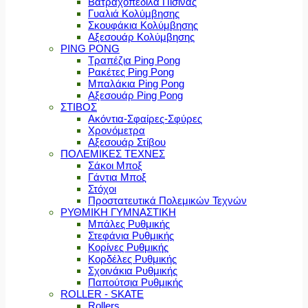
Βατραχοπέδιλα Πισίνας
Γυαλιά Κολύμβησης
Σκουφάκια Κολύμβησης
Αξεσουάρ Κολύμβησης
PING PONG
Τραπέζια Ping Pong
Ρακέτες Ping Pong
Μπαλάκια Ping Pong
Αξεσουάρ Ping Pong
ΣΤΙΒΟΣ
Ακόντια-Σφαίρες-Σφύρες
Χρονόμετρα
Αξεσουάρ Στίβου
ΠΟΛΕΜΙΚΕΣ ΤΕΧΝΕΣ
Σάκοι Μποξ
Γάντια Μποξ
Στόχοι
Προστατευτικά Πολεμικών Τεχνών
ΡΥΘΜΙΚΗ ΓΥΜΝΑΣΤΙΚΗ
Μπάλες Ρυθμικής
Στεφάνια Ρυθμικής
Κορίνες Ρυθμικής
Κορδέλες Ρυθμικής
Σχοινάκια Ρυθμικής
Παπούτσια Ρυθμικής
ROLLER - SKATE
Rollers