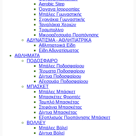
Aerobic Step
Όργανα Ισορροπίας
Μπάλες Γυμναστικής
Σχοινάκια Γυμναστικής
Ταναλάκια Χεριών
Τραμπολίνο
Μικροαξεσουάρ Προπόνησης
ΑΔΥΝΑΤΙΣΜΑ - ΑΘΛΗΤΙΑΤΡΙΚΑ
Αθλητιατρικά Είδη
Είδη Αδυνατίσματος
ΑΘΛΗΜΑΤΑ
ΠΟΔΟΣΦΑΙΡΟ
Μπάλες Ποδοσφαίρου
Τέρματα Ποδοσφαίρου
Δίχτυα Ποδοσφαίρου
Αξεσουάρ Ποδοσφαίρου
ΜΠΑΣΚΕΤ
Μπάλες Μπάσκετ
Μπασκέτες Φορητές
Ταμπλό Μπασκέτας
Στεφάνια Μπασκέτας
Δίχτυα Μπασκέτας
Εξοπλισμός Προπόνησης Μπάσκετ
ΒΟΛΛΕΥ
Μπάλες Βόλεϊ
Δίχτυα Βόλεϊ