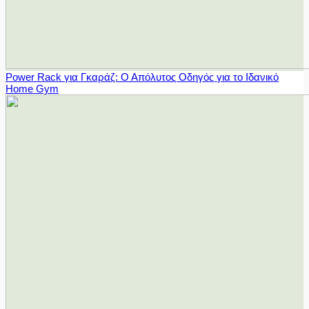
Power Rack για Γκαράζ: Ο Απόλυτος Οδηγός για το Ιδανικό
Home Gym