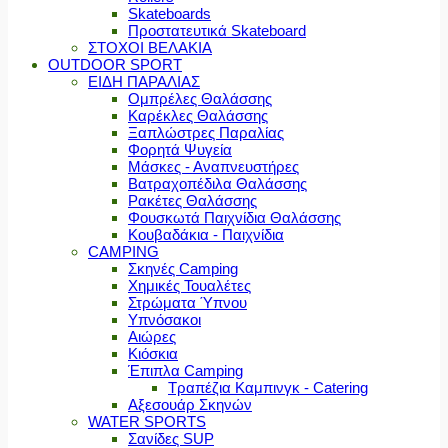
Skateboards
Προστατευτικά Skateboard
ΣΤΟΧΟΙ ΒΕΛΑΚΙΑ
OUTDOOR SPORT
ΕΙΔΗ ΠΑΡΑΛΙΑΣ
Ομπρέλες Θαλάσσης
Καρέκλες Θαλάσσης
Ξαπλώστρες Παραλίας
Φορητά Ψυγεία
Μάσκες - Αναπνευστήρες
Βατραχοπέδιλα Θαλάσσης
Ρακέτες Θαλάσσης
Φουσκωτά Παιχνίδια Θαλάσσης
Κουβαδάκια - Παιχνίδια
CAMPING
Σκηνές Camping
Χημικές Τουαλέτες
Στρώματα Ύπνου
Υπνόσακοι
Αιώρες
Κιόσκια
Έπιπλα Camping
Τραπέζια Καμπινγκ - Catering
Αξεσουάρ Σκηνών
WATER SPORTS
Σανίδες SUP