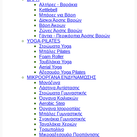
Αλτήρες - Βαράκια
Kettlebell
Μπάρες για Βάρη
Δίσκοι Άρσης Βαρών
Βάρη Άκρων
Ζώνες Άρσης Βαρών
Γάντια - Περικάρπια Άρσης Βαρών
YOGA-PILATES
Στρώματα Yoga
Μπάλες Pilates
Foam Roller
Τουβλάκια Yoga
Aerial Yoga
Αξεσουάρ Yoga Pilates
ΜΙΚΡΟΟΡΓΑΝΑ ΕΝΔΥΝΑΜΩΣΗΣ
Μονόζυγα
Λάστιχα Αντίστασης
Στρώματα Γυμναστικής
Όργανα Κοιλιακών
Aerobic Step
Όργανα Ισορροπίας
Μπάλες Γυμναστικής
Σχοινάκια Γυμναστικής
Ταναλάκια Χεριών
Τραμπολίνο
Μικροαξεσουάρ Προπόνησης