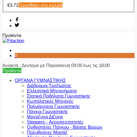
€
3.71
Προσθήκη στο καλάθι
Προϊόντα
0
Ανοικτά : Δευτέρα με Παρασκευή 09:00 έως τις 18:00
Προϊόντα
ΟΡΓΑΝΑ ΓΥΜΝΑΣΤΙΚΗΣ
Διάδρομοι Τρεξίματος
Ελλειπτικά Μηχανήματα
Στατικά Ποδήλατα Γυμναστικής
Κωπηλατικές Μηχανές
Πολυόργανα Γυμναστικής
Πάγκοι Γυμναστικής
Μονόζυγα Δίζυγα
Steppers - Αεροπερπατητές
Ορθοστάτες Πάγκου - Βάσεις Βαρών
Πολυθρόνες Μασάζ