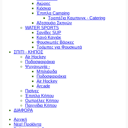
Αιώρες
Κιόσκια
Έπιπλα Camping
Τραπέζια Καμπινγκ - Catering
Αξεσουάρ Σκηνών
WATER SPORTS
Σανίδες SUP
Κανό Καγιάκ
Φουσκωτές Βάρκες
Τρόμπες για Φουσκωτά
ΣΠΙΤΙ - ΚΗΠΟΣ
Air Hockey
Ποδοσφαιράκια
Ψυχαγωγία -
Μπιλιάρδα
Ποδοσφαιράκια
Air Hockey
Arcade
Πισίνες
Έπιπλα Κήπου
Ομπρέλες Κήπου
Παιχνίδια Κήπου
ΔΙΑΦΟΡΑ
Αρχική
Νέα! Προϊόντα