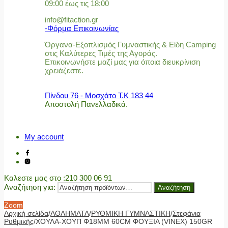
09:00 έως τις 18:00
info@fitaction.gr
-Φόρμα Επικοινωνίας
Όργανα-Εξοπλισμός Γυμναστικής & Είδη Camping
στις Καλύτερες Τιμές της Αγοράς.
Επικοινωνήστε μαζί μας για όποια διευκρίνιση
χρειάζεστε.
Πίνδου 76 - Μοσχάτο Τ.Κ 183 44
Αποστολή Πανελλαδικά.
My account
Καλεστε μας στο
:210 300 06 91
Αναζήτηση για:
Αναζήτηση
Zoom
Αρχική σελίδα
/
ΑΘΛΗΜΑΤΑ
/
ΡΥΘΜΙΚΗ ΓΥΜΝΑΣΤΙΚΗ
/
Στεφάνια
Ρυθμικής
/
ΧΟΥΛΑ-ΧΟΥΠ Φ18MM 60CM ΦΟΥΞΙΑ (VINEX) 150GR