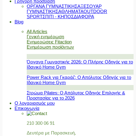
Γρήγορη πρόσβαση
ΟΡΓΑΝΑ ΓΥΜΝΑΣΤΙΚΗΣ
ΑΞΕΣΟΥΑΡ
ΓΥΜΝΑΣΤΙΚΗΣ
ΑΘΛΗΜΑΤΑ
OUTDOOR
SPORT
ΣΠΙΤΙ - ΚΗΠΟΣ
ΔΙΑΦΟΡΑ
Blog
All Articles
Γενική ενημέρωση
Ενημερώσεις Fitaction
Ενημέρωση προϊόντων
Όργανα Γυμναστικής 2026: Ο Πλήρης Οδηγός για το
Ιδανικό Home Gym
Power Rack για Γκαράζ: Ο Απόλυτος Οδηγός για το
Ιδανικό Home Gym
Στρώμα Pilates: Ο Απόλυτος Οδηγός Επιλογής &
Προστασίας για το 2026
Ο λογαριασμός μου
Επικοινωνία
210 300 06 91
Δευτέρα με Παρασκευή,