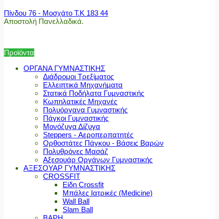
Πίνδου 76 - Μοσχάτο Τ.Κ 183 44
Αποστολή Πανελλαδικά.
Προϊόντα
ΟΡΓΑΝΑ ΓΥΜΝΑΣΤΙΚΗΣ
Διάδρομοι Τρεξίματος
Ελλειπτικά Μηχανήματα
Στατικά Ποδήλατα Γυμναστικής
Κωπηλατικές Μηχανές
Πολυόργανα Γυμναστικής
Πάγκοι Γυμναστικής
Μονόζυγα Δίζυγα
Steppers - Αεροπερπατητές
Ορθοστάτες Πάγκου - Βάσεις Βαρών
Πολυθρόνες Μασάζ
Αξεσουάρ Οργάνων Γυμναστικής
ΑΞΕΣΟΥΑΡ ΓΥΜΝΑΣΤΙΚΗΣ
CROSSFIT
Είδη Crossfit
Μπάλες Ιατρικές (Medicine)
Wall Ball
Slam Ball
ΒΑΡΗ