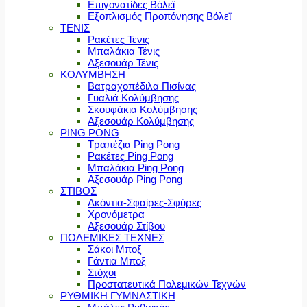
Επιγονατίδες Βόλεϊ
Εξοπλισμός Προπόνησης Βόλεϊ
ΤΕΝΙΣ
Ρακέτες Τενις
Μπαλάκια Τένις
Αξεσουάρ Τένις
ΚΟΛΥΜΒΗΣΗ
Βατραχοπέδιλα Πισίνας
Γυαλιά Κολύμβησης
Σκουφάκια Κολύμβησης
Αξεσουάρ Κολύμβησης
PING PONG
Τραπέζια Ping Pong
Ρακέτες Ping Pong
Μπαλάκια Ping Pong
Αξεσουάρ Ping Pong
ΣΤΙΒΟΣ
Ακόντια-Σφαίρες-Σφύρες
Χρονόμετρα
Αξεσουάρ Στίβου
ΠΟΛΕΜΙΚΕΣ ΤΕΧΝΕΣ
Σάκοι Μποξ
Γάντια Μποξ
Στόχοι
Προστατευτικά Πολεμικών Τεχνών
ΡΥΘΜΙΚΗ ΓΥΜΝΑΣΤΙΚΗ