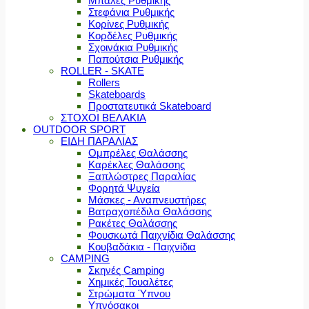
Μπάλες Ρυθμικής
Στεφάνια Ρυθμικής
Κορίνες Ρυθμικής
Κορδέλες Ρυθμικής
Σχοινάκια Ρυθμικής
Παπούτσια Ρυθμικής
ROLLER - SKATE
Rollers
Skateboards
Προστατευτικά Skateboard
ΣΤΟΧΟΙ ΒΕΛΑΚΙΑ
OUTDOOR SPORT
ΕΙΔΗ ΠΑΡΑΛΙΑΣ
Ομπρέλες Θαλάσσης
Καρέκλες Θαλάσσης
Ξαπλώστρες Παραλίας
Φορητά Ψυγεία
Μάσκες - Αναπνευστήρες
Βατραχοπέδιλα Θαλάσσης
Ρακέτες Θαλάσσης
Φουσκωτά Παιχνίδια Θαλάσσης
Κουβαδάκια - Παιχνίδια
CAMPING
Σκηνές Camping
Χημικές Τουαλέτες
Στρώματα Ύπνου
Υπνόσακοι