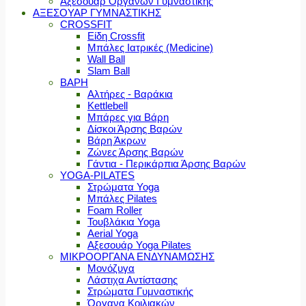
Αξεσουάρ Οργάνων Γυμναστικής
ΑΞΕΣΟΥΑΡ ΓΥΜΝΑΣΤΙΚΗΣ
CROSSFIT
Είδη Crossfit
Μπάλες Ιατρικές (Medicine)
Wall Ball
Slam Ball
ΒΑΡΗ
Αλτήρες - Βαράκια
Kettlebell
Μπάρες για Βάρη
Δίσκοι Άρσης Βαρών
Βάρη Άκρων
Ζώνες Άρσης Βαρών
Γάντια - Περικάρπια Άρσης Βαρών
YOGA-PILATES
Στρώματα Yoga
Μπάλες Pilates
Foam Roller
Τουβλάκια Yoga
Aerial Yoga
Αξεσουάρ Yoga Pilates
ΜΙΚΡΟΟΡΓΑΝΑ ΕΝΔΥΝΑΜΩΣΗΣ
Μονόζυγα
Λάστιχα Αντίστασης
Στρώματα Γυμναστικής
Όργανα Κοιλιακών