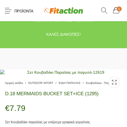
0
ΠΡΟΪΌΝΤΑ
Το κατάστημα μας θα παραμείνει κλειστό λόγω διακοπών από τις 10
Αυγούστου έως τις 21 Αυγούστου.
ΚΑΛΕΣ ΔΙΑΚΟΠΕΣ!
Αρχική σελίδα
/
OUTDOOR SPORT
/
ΕΙΔΗ ΠΑΡΑΛΙΑΣ
/
Κουβαδάκια - Παιχνίδια
D.18 MERMAIDS BUCKET SET+ICE (1295)
€
7.79
Σετ Κουβαδάκι παραλίας με υπέροχα γραφικά γοργόνας