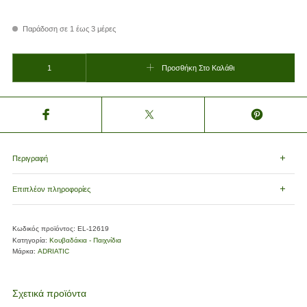
Παράδοση σε 1 έως 3 μέρες
D.18 MERMAIDS BUCKET SET+ICE (1295) ποσότητα
Προσθήκη Στο Καλάθι
Περιγραφή
Επιπλέον πληροφορίες
Κωδικός προϊόντος:
EL-12619
Κατηγορία:
Κουβαδάκια - Παιχνίδια
Μάρκα:
ADRIATIC
Σχετικά προϊόντα