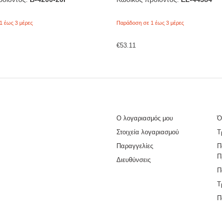
1 έως 3 μέρες
Παράδοση σε 1 έως 3 μέρες
€
53.11
Ο λογαριασμός μου
Ό
Στοιχεία λογαριασμού
Τ
Παραγγελίες
Π
Π
Διευθύνσεις
Π
Τ
Π