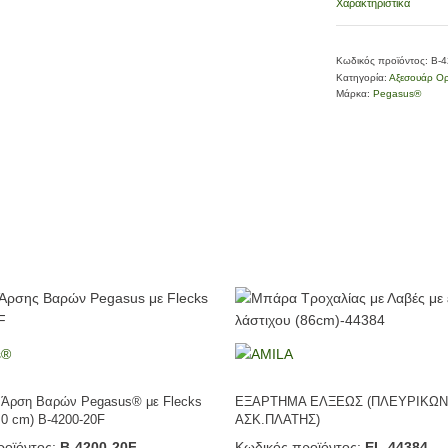
Χαρακτηριστικά
Κωδικός προϊόντος:
Β-4
Κατηγορία:
Αξεσουάρ Ορ
Μάρκα:
Pegasus®
 Άρση Βαρών Pegasus® με Flecks
ΕΞΑΡΤΗΜΑ ΕΛΞΕΩΣ (ΠΛΕΥΡΙΚΩΝ
.0 cm) Β-4200-20F
ΑΣΚ.ΠΛΑΤΗΣ)
οϊόντος:
Β-4200-20F
Κωδικός προϊόντος:
EL-44384