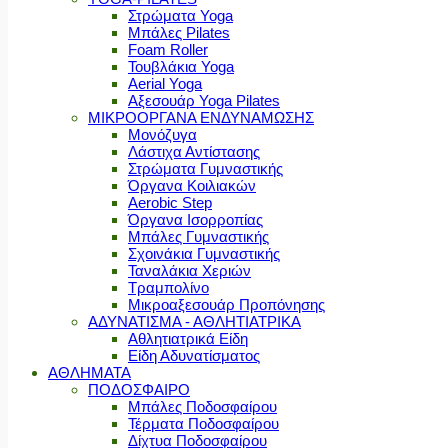
Στρώματα Yoga
Μπάλες Pilates
Foam Roller
Τουβλάκια Yoga
Aerial Yoga
Αξεσουάρ Yoga Pilates
ΜΙΚΡΟΟΡΓΑΝΑ ΕΝΔΥΝΑΜΩΣΗΣ
Μονόζυγα
Λάστιχα Αντίστασης
Στρώματα Γυμναστικής
Όργανα Κοιλιακών
Aerobic Step
Όργανα Ισορροπίας
Μπάλες Γυμναστικής
Σχοινάκια Γυμναστικής
Ταναλάκια Χεριών
Τραμπολίνο
Μικροαξεσουάρ Προπόνησης
ΑΔΥΝΑΤΙΣΜΑ - ΑΘΛΗΤΙΑΤΡΙΚΑ
Αθλητιατρικά Είδη
Είδη Αδυνατίσματος
ΑΘΛΗΜΑΤΑ
ΠΟΔΟΣΦΑΙΡΟ
Μπάλες Ποδοσφαίρου
Τέρματα Ποδοσφαίρου
Δίχτυα Ποδοσφαίρου