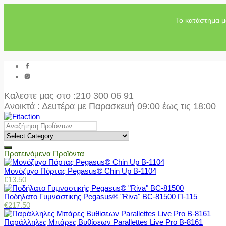
Το κατάστημα μ
Καλεστε μας στο
:210 300 06 91
Ανοικτά : Δευτέρα με Παρασκευή 09:00 έως τις 18:00
Προτεινόμενα Προϊόντα
Μονόζυγο Πόρτας Pegasus® Chin Up Β-1104
€
13.50
Ποδήλατο Γυμναστικής Pegasus® "Riva" BC-81500 Π-115
€
217.50
Παράλληλες Μπάρες Βυθίσεων Parallettes Live Pro Β-8161