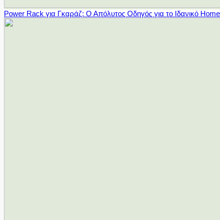
Power Rack για Γκαράζ: Ο Απόλυτος Οδηγός για το Ιδανικό Hom