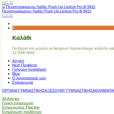
€
82.90
Περιστρεφόμενες Λαβές Push Up LiveUp Pro Β-9411
€
10.50
0
Καλάθι
Για βαριά και μεγάλα αντικείμενα παρακαλούμε καλέστε γ
21 0300 0691
Αρχική
Νέα! Προϊόντα
Γρήγορη πρόσβαση
Blog
Ο λογαριασμός μου
Επικοινωνία
ΟΡΓΑΝΑ ΓΥΜΝΑΣΤΙΚΗΣ
ΑΞΕΣΟΥΑΡ ΓΥΜΝΑΣΤΙΚΗΣ
ΑΘΛΗΜΑΤΑ
All Articles
Γενική ενημέρωση
Ενημερώσεις Fitaction
Ενημέρωση προϊόντων