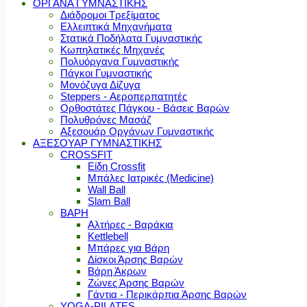
ΟΡΓΑΝΑ ΓΥΜΝΑΣΤΙΚΗΣ
Διάδρομοι Τρεξίματος
Ελλειπτικά Μηχανήματα
Στατικά Ποδήλατα Γυμναστικής
Κωπηλατικές Μηχανές
Πολυόργανα Γυμναστικής
Πάγκοι Γυμναστικής
Μονόζυγα Δίζυγα
Steppers - Αεροπερπατητές
Ορθοστάτες Πάγκου - Βάσεις Βαρών
Πολυθρόνες Μασάζ
Αξεσουάρ Οργάνων Γυμναστικής
ΑΞΕΣΟΥΑΡ ΓΥΜΝΑΣΤΙΚΗΣ
CROSSFIT
Είδη Crossfit
Μπάλες Ιατρικές (Medicine)
Wall Ball
Slam Ball
ΒΑΡΗ
Αλτήρες - Βαράκια
Kettlebell
Μπάρες για Βάρη
Δίσκοι Άρσης Βαρών
Βάρη Άκρων
Ζώνες Άρσης Βαρών
Γάντια - Περικάρπια Άρσης Βαρών
YOGA-PILATES