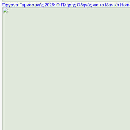
Όργανα Γυμναστικής 2026: Ο Πλήρης Οδηγός για το Ιδανικό Ho