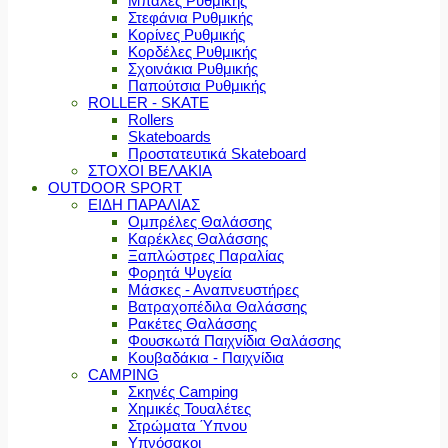
Μπάλες Ρυθμικής
Στεφάνια Ρυθμικής
Κορίνες Ρυθμικής
Κορδέλες Ρυθμικής
Σχοινάκια Ρυθμικής
Παπούτσια Ρυθμικής
ROLLER - SKATE
Rollers
Skateboards
Προστατευτικά Skateboard
ΣΤΟΧΟΙ ΒΕΛΑΚΙΑ
OUTDOOR SPORT
ΕΙΔΗ ΠΑΡΑΛΙΑΣ
Ομπρέλες Θαλάσσης
Καρέκλες Θαλάσσης
Ξαπλώστρες Παραλίας
Φορητά Ψυγεία
Μάσκες - Αναπνευστήρες
Βατραχοπέδιλα Θαλάσσης
Ρακέτες Θαλάσσης
Φουσκωτά Παιχνίδια Θαλάσσης
Κουβαδάκια - Παιχνίδια
CAMPING
Σκηνές Camping
Χημικές Τουαλέτες
Στρώματα Ύπνου
Υπνόσακοι