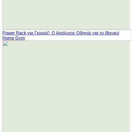
Power Rack για Γκαράζ: Ο Απόλυτος Οδηγός για το Ιδανικό
Home Gym