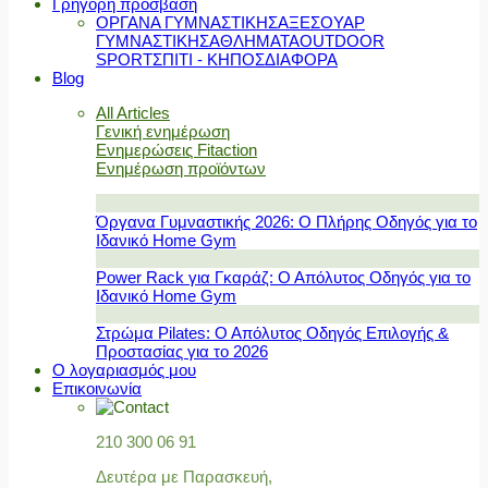
Γρήγορη πρόσβαση
ΟΡΓΑΝΑ ΓΥΜΝΑΣΤΙΚΗΣ
ΑΞΕΣΟΥΑΡ
ΓΥΜΝΑΣΤΙΚΗΣ
ΑΘΛΗΜΑΤΑ
OUTDOOR
SPORT
ΣΠΙΤΙ - ΚΗΠΟΣ
ΔΙΑΦΟΡΑ
Blog
All Articles
Γενική ενημέρωση
Ενημερώσεις Fitaction
Ενημέρωση προϊόντων
Όργανα Γυμναστικής 2026: Ο Πλήρης Οδηγός για το
Ιδανικό Home Gym
Power Rack για Γκαράζ: Ο Απόλυτος Οδηγός για το
Ιδανικό Home Gym
Στρώμα Pilates: Ο Απόλυτος Οδηγός Επιλογής &
Προστασίας για το 2026
Ο λογαριασμός μου
Επικοινωνία
210 300 06 91
Δευτέρα με Παρασκευή,