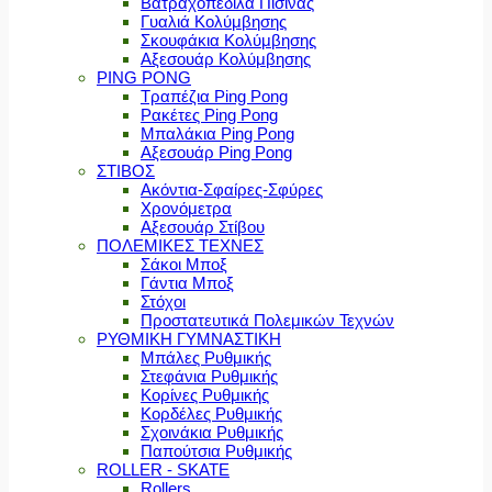
Βατραχοπέδιλα Πισίνας
Γυαλιά Κολύμβησης
Σκουφάκια Κολύμβησης
Αξεσουάρ Κολύμβησης
PING PONG
Τραπέζια Ping Pong
Ρακέτες Ping Pong
Μπαλάκια Ping Pong
Αξεσουάρ Ping Pong
ΣΤΙΒΟΣ
Ακόντια-Σφαίρες-Σφύρες
Χρονόμετρα
Αξεσουάρ Στίβου
ΠΟΛΕΜΙΚΕΣ ΤΕΧΝΕΣ
Σάκοι Μποξ
Γάντια Μποξ
Στόχοι
Προστατευτικά Πολεμικών Τεχνών
ΡΥΘΜΙΚΗ ΓΥΜΝΑΣΤΙΚΗ
Μπάλες Ρυθμικής
Στεφάνια Ρυθμικής
Κορίνες Ρυθμικής
Κορδέλες Ρυθμικής
Σχοινάκια Ρυθμικής
Παπούτσια Ρυθμικής
ROLLER - SKATE
Rollers