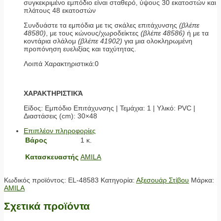
συγκεκριμένο εμπόδιο είναι σταθερό, ύψους 30 εκατοστών και
πλάτους 48 εκατοστών
Συνδυάστε τα εμπόδια με τις σκάλες επιτάχυνσης
(βλέπε
48580)
, με τους κώνους/χωροδείκτες
(βλέπε 48586)
ή με τα
κοντάρια σλάλομ
(βλέπε 41902)
για μια ολοκληρωμένη
προπόνηση ευελιξίας και ταχύτητας.
Λοιπά Χαρακτηριστικά:0
ΧΑΡΑΚΤΗΡΙΣΤΙΚΆ
Είδος: Εμπόδιο Επιτάχυνσης | Τεμάχια: 1 | Υλικό: PVC |
Διαστάσεις (cm): 30×48
Επιπλέον πληροφορίες
Βάρος
1 κ.
Κατασκευαστής
AMILA
Κωδικός προϊόντος:
EL-48583
Κατηγορία:
Αξεσουάρ Στίβου
Μάρκα:
AMILA
Σχετικά προϊόντα