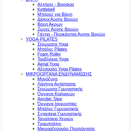
Αλτήρες - Βαράκια
Kettlebell
Μπάρες για Βάρη
Δίσκοι Άρσης Βαρών
Βάρη Άκρων
Ζώνες Άρσης Βαρών
Γάντια - Περικάρπια Άρσης Βαρών
YOGA-PILATES
Στρώματα Yoga
Μπάλες Pilates
Foam Roller
Τουβλάκια Yoga
Aerial Yoga
Αξεσουάρ Yoga Pilates
ΜΙΚΡΟΟΡΓΑΝΑ ΕΝΔΥΝΑΜΩΣΗΣ
Μονόζυγα
Λάστιχα Αντίστασης
Στρώματα Γυμναστικής
Όργανα Κοιλιακών
Aerobic Step
Όργανα Ισορροπίας
Μπάλες Γυμναστικής
Σχοινάκια Γυμναστικής
Ταναλάκια Χεριών
Τραμπολίνο
Μικροαξεσουάρ Προπόνησης