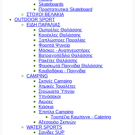
Skateboards
Προστατευτικά Skateboard
ΣΤΟΧΟΙ ΒΕΛΑΚΙΑ
OUTDOOR SPORT
ΕΙΔΗ ΠΑΡΑΛΙΑΣ
Ομπρέλες Θαλάσσης
Καρέκλες Θαλάσσης
Ξαπλώστρες Παραλίας
Φορητά Ψυγεία
Μάσκες - Αναπνευστήρες
Βατραχοπέδιλα Θαλάσσης
Ρακέτες Θαλάσσης
Φουσκωτά Παιχνίδια Θαλάσσης
Κουβαδάκια - Παιχνίδια
CAMPING
Σκηνές Camping
Χημικές Τουαλέτες
Στρώματα Ύπνου
Υπνόσακοι
Αιώρες
Κιόσκια
Έπιπλα Camping
Τραπέζια Καμπινγκ - Catering
Αξεσουάρ Σκηνών
WATER SPORTS
Σανίδες SUP