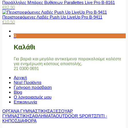
Παράλληλες Μπάρες Βυθίσεων Parallettes Live Pro Β-8161
€
82.90
Περιστρεφόμενες Λαβές Push Up LiveUp Pro Β-9411
€
10.50
0
Καλάθι
Για βαριά και μεγάλα αντικείμενα παρακαλούμε καλέστε
για ενημέρωση κόστους αποστολής.
21 0300 0691
Αρχική
Νέα! Προϊόντα
Γρήγορη πρόσβαση
Blog
Ο λογαριασμός μου
Επικοινωνία
ΟΡΓΑΝΑ ΓΥΜΝΑΣΤΙΚΗΣ
ΑΞΕΣΟΥΑΡ
ΓΥΜΝΑΣΤΙΚΗΣ
ΑΘΛΗΜΑΤΑ
OUTDOOR SPORT
ΣΠΙΤΙ -
ΚΗΠΟΣ
ΔΙΑΦΟΡΑ