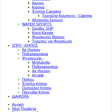
Αιώρες
Κιόσκια
Έπιπλα Camping
Τραπέζια Καμπινγκ - Catering
Αξεσουάρ Σκηνών
WATER SPORTS
Σανίδες SUP
Κανό Καγιάκ
Φουσκωτές Βάρκες
Τρόμπες για Φουσκωτά
ΣΠΙΤΙ - ΚΗΠΟΣ
Air Hockey
Ποδοσφαιράκια
Ψυχαγωγία -
Μπιλιάρδα
Ποδοσφαιράκια
Air Hockey
Arcade
Πισίνες
Έπιπλα Κήπου
Ομπρέλες Κήπου
Παιχνίδια Κήπου
ΔΙΑΦΟΡΑ
Αρχική
Νέα! Προϊόντα