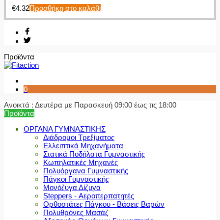
€
4.32
Προσθήκη στο καλάθι
Προϊόντα
0
Ανοικτά : Δευτέρα με Παρασκευή 09:00 έως τις 18:00
Προϊόντα
ΟΡΓΑΝΑ ΓΥΜΝΑΣΤΙΚΗΣ
Διάδρομοι Τρεξίματος
Ελλειπτικά Μηχανήματα
Στατικά Ποδήλατα Γυμναστικής
Κωπηλατικές Μηχανές
Πολυόργανα Γυμναστικής
Πάγκοι Γυμναστικής
Μονόζυγα Δίζυγα
Steppers - Αεροπερπατητές
Ορθοστάτες Πάγκου - Βάσεις Βαρών
Πολυθρόνες Μασάζ