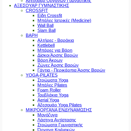
Αξεσουάρ Οργάνων Γυμναστικής
ΑΞΕΣΟΥΑΡ ΓΥΜΝΑΣΤΙΚΗΣ
CROSSFIT
Είδη Crossfit
Μπάλες Ιατρικές (Medicine)
Wall Ball
Slam Ball
ΒΑΡΗ
Αλτήρες - Βαράκια
Kettlebell
Μπάρες για Βάρη
Δίσκοι Άρσης Βαρών
Βάρη Άκρων
Ζώνες Άρσης Βαρών
Γάντια - Περικάρπια Άρσης Βαρών
YOGA-PILATES
Στρώματα Yoga
Μπάλες Pilates
Foam Roller
Τουβλάκια Yoga
Aerial Yoga
Αξεσουάρ Yoga Pilates
ΜΙΚΡΟΟΡΓΑΝΑ ΕΝΔΥΝΑΜΩΣΗΣ
Μονόζυγα
Λάστιχα Αντίστασης
Στρώματα Γυμναστικής
Όργανα Κοιλιακών