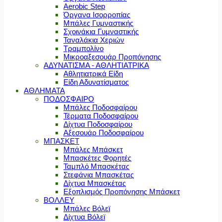
Aerobic Step
Όργανα Ισορροπίας
Μπάλες Γυμναστικής
Σχοινάκια Γυμναστικής
Ταναλάκια Χεριών
Τραμπολίνο
Μικροαξεσουάρ Προπόνησης
ΑΔΥΝΑΤΙΣΜΑ - ΑΘΛΗΤΙΑΤΡΙΚΑ
Αθλητιατρικά Είδη
Είδη Αδυνατίσματος
ΑΘΛΗΜΑΤΑ
ΠΟΔΟΣΦΑΙΡΟ
Μπάλες Ποδοσφαίρου
Τέρματα Ποδοσφαίρου
Δίχτυα Ποδοσφαίρου
Αξεσουάρ Ποδοσφαίρου
ΜΠΑΣΚΕΤ
Μπάλες Μπάσκετ
Μπασκέτες Φορητές
Ταμπλό Μπασκέτας
Στεφάνια Μπασκέτας
Δίχτυα Μπασκέτας
Εξοπλισμός Προπόνησης Μπάσκετ
ΒΟΛΛΕΥ
Μπάλες Βόλεϊ
Δίχτυα Βόλεϊ