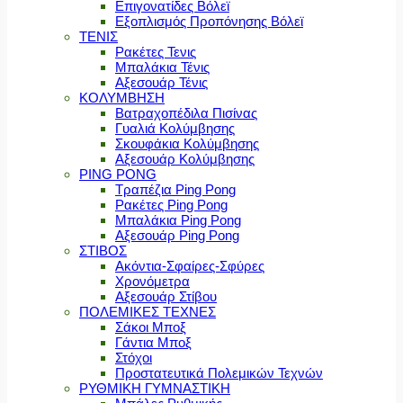
Επιγονατίδες Βόλεϊ
Εξοπλισμός Προπόνησης Βόλεϊ
ΤΕΝΙΣ
Ρακέτες Τενις
Μπαλάκια Τένις
Αξεσουάρ Τένις
ΚΟΛΥΜΒΗΣΗ
Βατραχοπέδιλα Πισίνας
Γυαλιά Κολύμβησης
Σκουφάκια Κολύμβησης
Αξεσουάρ Κολύμβησης
PING PONG
Τραπέζια Ping Pong
Ρακέτες Ping Pong
Μπαλάκια Ping Pong
Αξεσουάρ Ping Pong
ΣΤΙΒΟΣ
Ακόντια-Σφαίρες-Σφύρες
Χρονόμετρα
Αξεσουάρ Στίβου
ΠΟΛΕΜΙΚΕΣ ΤΕΧΝΕΣ
Σάκοι Μποξ
Γάντια Μποξ
Στόχοι
Προστατευτικά Πολεμικών Τεχνών
ΡΥΘΜΙΚΗ ΓΥΜΝΑΣΤΙΚΗ