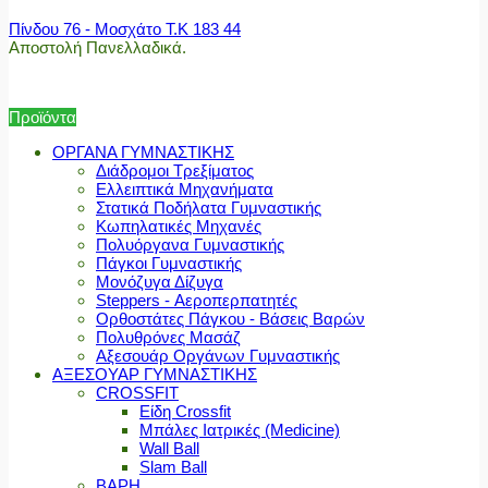
Πίνδου 76 - Μοσχάτο Τ.Κ 183 44
Αποστολή Πανελλαδικά.
Προϊόντα
ΟΡΓΑΝΑ ΓΥΜΝΑΣΤΙΚΗΣ
Διάδρομοι Τρεξίματος
Ελλειπτικά Μηχανήματα
Στατικά Ποδήλατα Γυμναστικής
Κωπηλατικές Μηχανές
Πολυόργανα Γυμναστικής
Πάγκοι Γυμναστικής
Μονόζυγα Δίζυγα
Steppers - Αεροπερπατητές
Ορθοστάτες Πάγκου - Βάσεις Βαρών
Πολυθρόνες Μασάζ
Αξεσουάρ Οργάνων Γυμναστικής
ΑΞΕΣΟΥΑΡ ΓΥΜΝΑΣΤΙΚΗΣ
CROSSFIT
Είδη Crossfit
Μπάλες Ιατρικές (Medicine)
Wall Ball
Slam Ball
ΒΑΡΗ