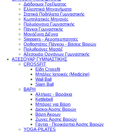
Διάδρομοι Τρεξίματος
Ελλειπτικά Μηχανήματα
Στατικά Ποδήλατα Γυμναστικής
Κωπηλατικές Μηχανές
Πολυόργανα Γυμναστικής
Πάγκοι Γυμναστικής
Μονόζυγα Δίζυγα
Steppers - Αεροπερπατητές
Ορθοστάτες Πάγκου - Βάσεις Βαρών
Πολυθρόνες Μασάζ
Αξεσουάρ Οργάνων Γυμναστικής
ΑΞΕΣΟΥΑΡ ΓΥΜΝΑΣΤΙΚΗΣ
CROSSFIT
Είδη Crossfit
Μπάλες Ιατρικές (Medicine)
Wall Ball
Slam Ball
ΒΑΡΗ
Αλτήρες - Βαράκια
Kettlebell
Μπάρες για Βάρη
Δίσκοι Άρσης Βαρών
Βάρη Άκρων
Ζώνες Άρσης Βαρών
Γάντια - Περικάρπια Άρσης Βαρών
YOGA-PILATES