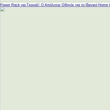
Power Rack για Γκαράζ: Ο Απόλυτος Οδηγός για το Ιδανικό Home