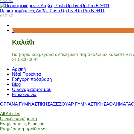
€
82.90
Περιστρεφόμενες Λαβές Push Up LiveUp Pro Β-9411
€
10.50
0
Καλάθι
Για βαριά και μεγάλα αντικείμενα παρακαλούμε καλέστε γι
21 0300 0691
Αρχική
Νέα! Προϊόντα
Γρήγορη πρόσβαση
Blog
Ο λογαριασμός μου
Επικοινωνία
ΟΡΓΑΝΑ ΓΥΜΝΑΣΤΙΚΗΣ
ΑΞΕΣΟΥΑΡ ΓΥΜΝΑΣΤΙΚΗΣ
ΑΘΛΗΜΑΤΑ
All Articles
Γενική ενημέρωση
Ενημερώσεις Fitaction
Ενημέρωση προϊόντων