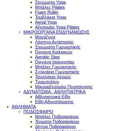
Στρώματα Yoga
Μπάλες Pilates
Foam Roller
Τουβλάκια Yoga
Aerial Yoga
Αξεσουάρ Yoga Pilates
ΜΙΚΡΟΟΡΓΑΝΑ ΕΝΔΥΝΑΜΩΣΗΣ
Μονόζυγα
Λάστιχα Αντίστασης
Στρώματα Γυμναστικής
Όργανα Κοιλιακών
Aerobic Step
Όργανα Ισορροπίας
Μπάλες Γυμναστικής
Σχοινάκια Γυμναστικής
Ταναλάκια Χεριών
Τραμπολίνο
Μικροαξεσουάρ Προπόνησης
ΑΔΥΝΑΤΙΣΜΑ - ΑΘΛΗΤΙΑΤΡΙΚΑ
Αθλητιατρικά Είδη
Είδη Αδυνατίσματος
ΑΘΛΗΜΑΤΑ
ΠΟΔΟΣΦΑΙΡΟ
Μπάλες Ποδοσφαίρου
Τέρματα Ποδοσφαίρου
Δίχτυα Ποδοσφαίρου