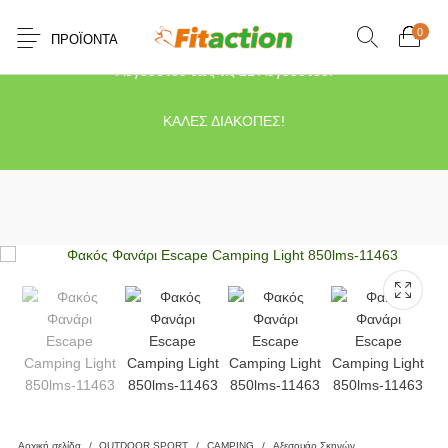
0
ΠΡΟΪΌΝΤΑ
Το κατάστημα μας θα παραμείνει κλειστό λόγω διακοπών από τις 10
Αυγούστου έως τις 21 Αυγούστου.
ΚΑΛΕΣ ΔΙΑΚΟΠΕΣ!
Αρχική σελίδα
/
OUTDOOR SPORT
/
CAMPING
/
Αξεσουάρ Σκηνών