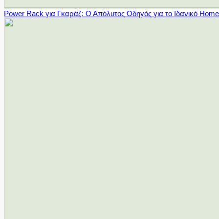
Power Rack για Γκαράζ: Ο Απόλυτος Οδηγός για το Ιδανικό Hom