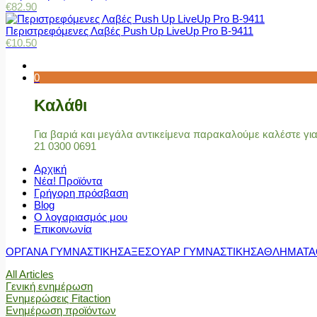
€
82.90
Περιστρεφόμενες Λαβές Push Up LiveUp Pro Β-9411
€
10.50
0
Καλάθι
Για βαριά και μεγάλα αντικείμενα παρακαλούμε καλέστε γ
21 0300 0691
Αρχική
Νέα! Προϊόντα
Γρήγορη πρόσβαση
Blog
Ο λογαριασμός μου
Επικοινωνία
ΟΡΓΑΝΑ ΓΥΜΝΑΣΤΙΚΗΣ
ΑΞΕΣΟΥΑΡ ΓΥΜΝΑΣΤΙΚΗΣ
ΑΘΛΗΜΑΤΑ
All Articles
Γενική ενημέρωση
Ενημερώσεις Fitaction
Ενημέρωση προϊόντων