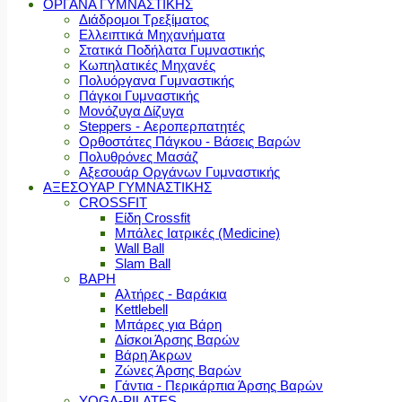
ΟΡΓΑΝΑ ΓΥΜΝΑΣΤΙΚΗΣ
Διάδρομοι Τρεξίματος
Ελλειπτικά Μηχανήματα
Στατικά Ποδήλατα Γυμναστικής
Κωπηλατικές Μηχανές
Πολυόργανα Γυμναστικής
Πάγκοι Γυμναστικής
Μονόζυγα Δίζυγα
Steppers - Αεροπερπατητές
Ορθοστάτες Πάγκου - Βάσεις Βαρών
Πολυθρόνες Μασάζ
Αξεσουάρ Οργάνων Γυμναστικής
ΑΞΕΣΟΥΑΡ ΓΥΜΝΑΣΤΙΚΗΣ
CROSSFIT
Είδη Crossfit
Μπάλες Ιατρικές (Medicine)
Wall Ball
Slam Ball
ΒΑΡΗ
Αλτήρες - Βαράκια
Kettlebell
Μπάρες για Βάρη
Δίσκοι Άρσης Βαρών
Βάρη Άκρων
Ζώνες Άρσης Βαρών
Γάντια - Περικάρπια Άρσης Βαρών
YOGA-PILATES