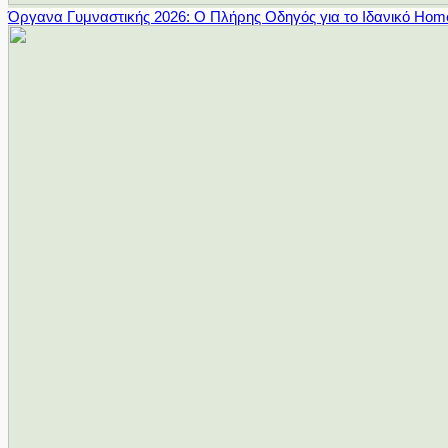
Όργανα Γυμναστικής 2026: Ο Πλήρης Οδηγός για το Ιδανικό Ho