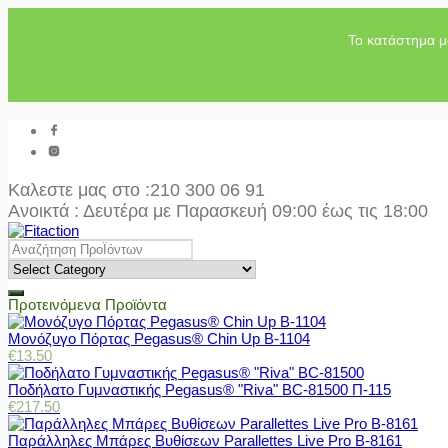
Το κατάστημα μ
Καλεστε μας στο
:210 300 06 91
Ανοικτά : Δευτέρα με Παρασκευή 09:00 έως τις 18:00
Προτεινόμενα Προϊόντα
Μονόζυγο Πόρτας Pegasus® Chin Up Β-1104
€
13.50
Ποδήλατο Γυμναστικής Pegasus® "Riva" BC-81500 Π-115
€
217.50
Παράλληλες Μπάρες Βυθίσεων Parallettes Live Pro Β-8161