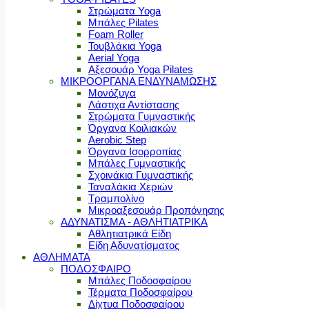
Στρώματα Yoga
Μπάλες Pilates
Foam Roller
Τουβλάκια Yoga
Aerial Yoga
Αξεσουάρ Yoga Pilates
ΜΙΚΡΟΟΡΓΑΝΑ ΕΝΔΥΝΑΜΩΣΗΣ
Μονόζυγα
Λάστιχα Αντίστασης
Στρώματα Γυμναστικής
Όργανα Κοιλιακών
Aerobic Step
Όργανα Ισορροπίας
Μπάλες Γυμναστικής
Σχοινάκια Γυμναστικής
Ταναλάκια Χεριών
Τραμπολίνο
Μικροαξεσουάρ Προπόνησης
ΑΔΥΝΑΤΙΣΜΑ - ΑΘΛΗΤΙΑΤΡΙΚΑ
Αθλητιατρικά Είδη
Είδη Αδυνατίσματος
ΑΘΛΗΜΑΤΑ
ΠΟΔΟΣΦΑΙΡΟ
Μπάλες Ποδοσφαίρου
Τέρματα Ποδοσφαίρου
Δίχτυα Ποδοσφαίρου