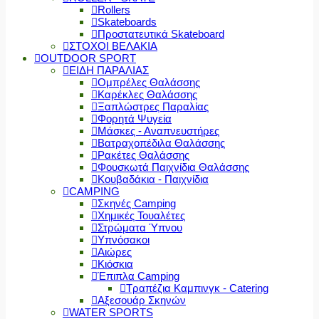
Rollers
Skateboards
Προστατευτικά Skateboard
ΣΤΟΧΟΙ ΒΕΛΑΚΙΑ
OUTDOOR SPORT
ΕΙΔΗ ΠΑΡΑΛΙΑΣ
Ομπρέλες Θαλάσσης
Καρέκλες Θαλάσσης
Ξαπλώστρες Παραλίας
Φορητά Ψυγεία
Μάσκες - Αναπνευστήρες
Βατραχοπέδιλα Θαλάσσης
Ρακέτες Θαλάσσης
Φουσκωτά Παιχνίδια Θαλάσσης
Κουβαδάκια - Παιχνίδια
CAMPING
Σκηνές Camping
Χημικές Τουαλέτες
Στρώματα Ύπνου
Υπνόσακοι
Αιώρες
Κιόσκια
Έπιπλα Camping
Τραπέζια Καμπινγκ - Catering
Αξεσουάρ Σκηνών
WATER SPORTS