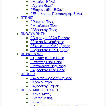
Μπάλες Βόλεϊ
Δίχτυα Βόλεϊ
Επιγονατίδες Βόλεϊ
Εξοπλισμός Προπόνησης Βόλεϊ
ΤΕΝΙΣ
Ρακέτες Τενις
Μπαλάκια Τένις
Αξεσουάρ Τένις
ΚΟΛΥΜΒΗΣΗ
Βατραχοπέδιλα Πισίνας
Γυαλιά Κολύμβησης
Σκουφάκια Κολύμβησης
Αξεσουάρ Κολύμβησης
PING PONG
Τραπέζια Ping Pong
Ρακέτες Ping Pong
Μπαλάκια Ping Pong
Αξεσουάρ Ping Pong
ΣΤΙΒΟΣ
Ακόντια-Σφαίρες-Σφύρες
Χρονόμετρα
Αξεσουάρ Στίβου
ΠΟΛΕΜΙΚΕΣ ΤΕΧΝΕΣ
Σάκοι Μποξ
Γάντια Μποξ
Στόχοι