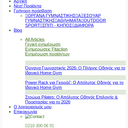
Αρχική
Νέα! Προϊόντα
Γρήγορη πρόσβαση
ΟΡΓΑΝΑ ΓΥΜΝΑΣΤΙΚΗΣ
ΑΞΕΣΟΥΑΡ
ΓΥΜΝΑΣΤΙΚΗΣ
ΑΘΛΗΜΑΤΑ
OUTDOOR
SPORT
ΣΠΙΤΙ - ΚΗΠΟΣ
ΔΙΑΦΟΡΑ
Blog
All Articles
Γενική ενημέρωση
Ενημερώσεις Fitaction
Ενημέρωση προϊόντων
Όργανα Γυμναστικής 2026: Ο Πλήρης Οδηγός για το
Ιδανικό Home Gym
Power Rack για Γκαράζ: Ο Απόλυτος Οδηγός για το
Ιδανικό Home Gym
Στρώμα Pilates: Ο Απόλυτος Οδηγός Επιλογής &
Προστασίας για το 2026
Ο λογαριασμός μου
Επικοινωνία
210 300 06 91