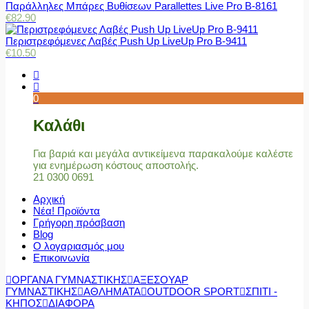
Παράλληλες Μπάρες Βυθίσεων Parallettes Live Pro Β-8161
€
82.90
Περιστρεφόμενες Λαβές Push Up LiveUp Pro Β-9411
€
10.50
0
Καλάθι
Για βαριά και μεγάλα αντικείμενα παρακαλούμε καλέστε
για ενημέρωση κόστους αποστολής.
21 0300 0691
Αρχική
Νέα! Προϊόντα
Γρήγορη πρόσβαση
Blog
Ο λογαριασμός μου
Επικοινωνία
ΟΡΓΑΝΑ ΓΥΜΝΑΣΤΙΚΗΣ
ΑΞΕΣΟΥΑΡ
ΓΥΜΝΑΣΤΙΚΗΣ
ΑΘΛΗΜΑΤΑ
OUTDOOR SPORT
ΣΠΙΤΙ -
ΚΗΠΟΣ
ΔΙΑΦΟΡΑ