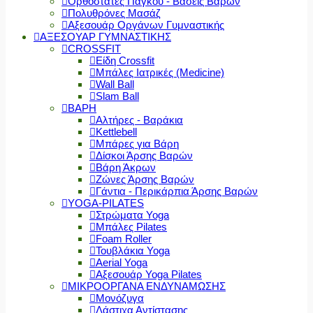
Ορθοστάτες Πάγκου - Βάσεις Βαρών
Πολυθρόνες Μασάζ
Αξεσουάρ Οργάνων Γυμναστικής
ΑΞΕΣΟΥΑΡ ΓΥΜΝΑΣΤΙΚΗΣ
CROSSFIT
Είδη Crossfit
Μπάλες Ιατρικές (Medicine)
Wall Ball
Slam Ball
ΒΑΡΗ
Αλτήρες - Βαράκια
Kettlebell
Μπάρες για Βάρη
Δίσκοι Άρσης Βαρών
Βάρη Άκρων
Ζώνες Άρσης Βαρών
Γάντια - Περικάρπια Άρσης Βαρών
YOGA-PILATES
Στρώματα Yoga
Μπάλες Pilates
Foam Roller
Τουβλάκια Yoga
Aerial Yoga
Αξεσουάρ Yoga Pilates
ΜΙΚΡΟΟΡΓΑΝΑ ΕΝΔΥΝΑΜΩΣΗΣ
Μονόζυγα
Λάστιχα Αντίστασης