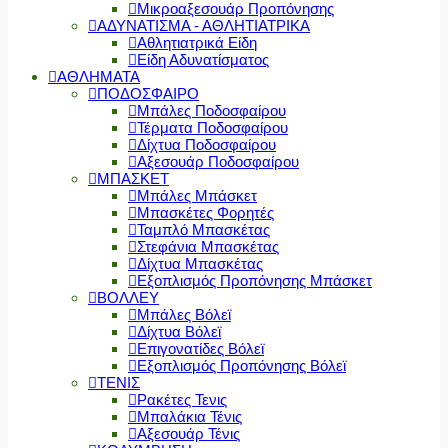
Μικροαξεσουάρ Προπόνησης
ΑΔΥΝΑΤΙΣΜΑ - ΑΘΛΗΤΙΑΤΡΙΚΑ
Αθλητιατρικά Είδη
Είδη Αδυνατίσματος
ΑΘΛΗΜΑΤΑ
ΠΟΔΟΣΦΑΙΡΟ
Μπάλες Ποδοσφαίρου
Τέρματα Ποδοσφαίρου
Δίχτυα Ποδοσφαίρου
Αξεσουάρ Ποδοσφαίρου
ΜΠΑΣΚΕΤ
Μπάλες Μπάσκετ
Μπασκέτες Φορητές
Ταμπλό Μπασκέτας
Στεφάνια Μπασκέτας
Δίχτυα Μπασκέτας
Εξοπλισμός Προπόνησης Μπάσκετ
ΒΟΛΛΕΥ
Μπάλες Βόλεϊ
Δίχτυα Βόλεϊ
Επιγονατίδες Βόλεϊ
Εξοπλισμός Προπόνησης Βόλεϊ
ΤΕΝΙΣ
Ρακέτες Τενις
Μπαλάκια Τένις
Αξεσουάρ Τένις