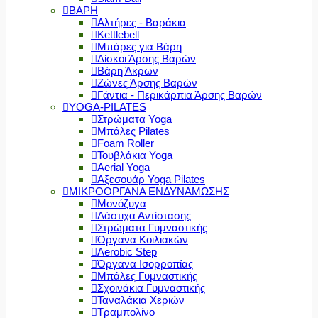
ΒΑΡΗ
Αλτήρες - Βαράκια
Kettlebell
Μπάρες για Βάρη
Δίσκοι Άρσης Βαρών
Βάρη Άκρων
Ζώνες Άρσης Βαρών
Γάντια - Περικάρπια Άρσης Βαρών
YOGA-PILATES
Στρώματα Yoga
Μπάλες Pilates
Foam Roller
Τουβλάκια Yoga
Aerial Yoga
Αξεσουάρ Yoga Pilates
ΜΙΚΡΟΟΡΓΑΝΑ ΕΝΔΥΝΑΜΩΣΗΣ
Μονόζυγα
Λάστιχα Αντίστασης
Στρώματα Γυμναστικής
Όργανα Κοιλιακών
Aerobic Step
Όργανα Ισορροπίας
Μπάλες Γυμναστικής
Σχοινάκια Γυμναστικής
Ταναλάκια Χεριών
Τραμπολίνο