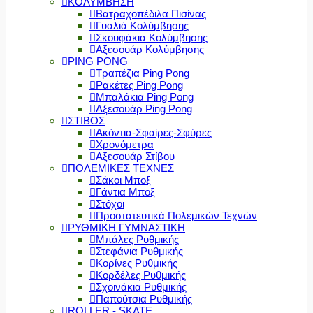
ΚΟΛΥΜΒΗΣΗ
Βατραχοπέδιλα Πισίνας
Γυαλιά Κολύμβησης
Σκουφάκια Κολύμβησης
Αξεσουάρ Κολύμβησης
PING PONG
Τραπέζια Ping Pong
Ρακέτες Ping Pong
Μπαλάκια Ping Pong
Αξεσουάρ Ping Pong
ΣΤΙΒΟΣ
Ακόντια-Σφαίρες-Σφύρες
Χρονόμετρα
Αξεσουάρ Στίβου
ΠΟΛΕΜΙΚΕΣ ΤΕΧΝΕΣ
Σάκοι Μποξ
Γάντια Μποξ
Στόχοι
Προστατευτικά Πολεμικών Τεχνών
ΡΥΘΜΙΚΗ ΓΥΜΝΑΣΤΙΚΗ
Μπάλες Ρυθμικής
Στεφάνια Ρυθμικής
Κορίνες Ρυθμικής
Κορδέλες Ρυθμικής
Σχοινάκια Ρυθμικής
Παπούτσια Ρυθμικής
ROLLER - SKATE