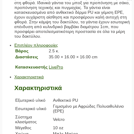
στη φθορά. Ιδανικά γάντια του μποξ για προπόνηση με σάκο,
προπόνηση τεχνικής και πυγμαχίας. Τα γάντια είναι
κατασκευασμένα από ανθεκτικό δέρμα PU και γέμιση EPE,
έχουν ευχάριστη αίσθηση και προσφέρουν καλή αντοχή στη
φθορά. Στην κάμψη του δακτύλου, τα γάντια έχουν εσωτερική
επένδυση από κυλινδρικό βαμβάκι διαμέτρου 1cm, που
προσφέρει αποτελεσματικότερη προστασία σε όλα τα μέρη
του δακτύλου.
Επιπλέον πληροφορίες
Βάρος
2.5 κ.
Διαστάσεις
35.00 × 16.00 × 16.00 cm
Κατασκευαστής
LivePro
Χαρακτηριστικά
Χαρακτηριστικά
Εξωτερικό υλικό
Ανθεκτικό PU
Γεμισμένο με Αφρώδες Πολυαιθυλένιο
Εσωτερικό υλικό
(EPE)
Σύστημα
Velcro
κλεισίματος
Μέγεθος
10 oz
Χρώμα
Μπλε-Μαύρο