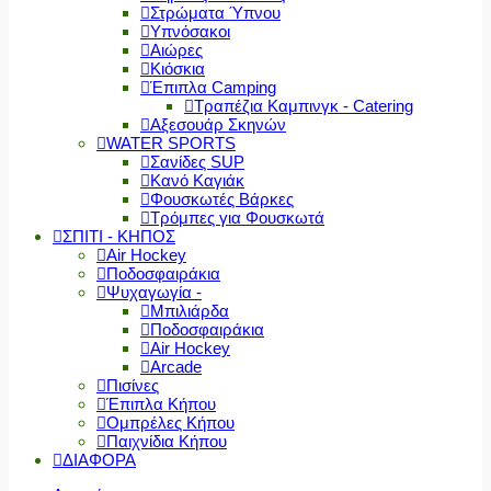
Στρώματα Ύπνου
Υπνόσακοι
Αιώρες
Κιόσκια
Έπιπλα Camping
Τραπέζια Καμπινγκ - Catering
Αξεσουάρ Σκηνών
WATER SPORTS
Σανίδες SUP
Κανό Καγιάκ
Φουσκωτές Βάρκες
Τρόμπες για Φουσκωτά
ΣΠΙΤΙ - ΚΗΠΟΣ
Air Hockey
Ποδοσφαιράκια
Ψυχαγωγία -
Μπιλιάρδα
Ποδοσφαιράκια
Air Hockey
Arcade
Πισίνες
Έπιπλα Κήπου
Ομπρέλες Κήπου
Παιχνίδια Κήπου
ΔΙΑΦΟΡΑ