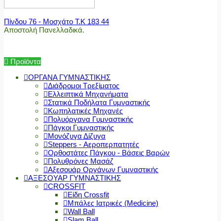
Πίνδου 76 - Μοσχάτο Τ.Κ 183 44
Αποστολή Πανελλαδικά.
Προϊόντα
ΟΡΓΑΝΑ ΓΥΜΝΑΣΤΙΚΗΣ
Διάδρομοι Τρεξίματος
Ελλειπτικά Μηχανήματα
Στατικά Ποδήλατα Γυμναστικής
Κωπηλατικές Μηχανές
Πολυόργανα Γυμναστικής
Πάγκοι Γυμναστικής
Μονόζυγα Δίζυγα
Steppers - Αεροπερπατητές
Ορθοστάτες Πάγκου - Βάσεις Βαρών
Πολυθρόνες Μασάζ
Αξεσουάρ Οργάνων Γυμναστικής
ΑΞΕΣΟΥΑΡ ΓΥΜΝΑΣΤΙΚΗΣ
CROSSFIT
Είδη Crossfit
Μπάλες Ιατρικές (Medicine)
Wall Ball
Slam Ball