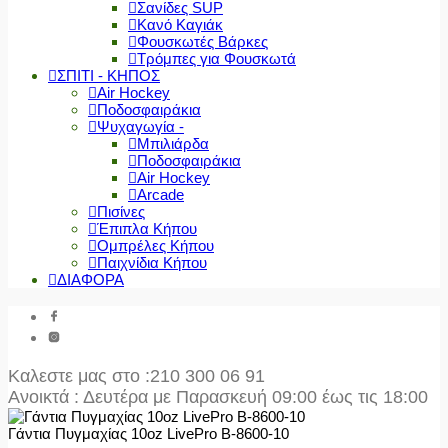
Σανίδες SUP
Κανό Καγιάκ
Φουσκωτές Βάρκες
Τρόμπες για Φουσκωτά
ΣΠΙΤΙ - ΚΗΠΟΣ
Air Hockey
Ποδοσφαιράκια
Ψυχαγωγία -
Μπιλιάρδα
Ποδοσφαιράκια
Air Hockey
Arcade
Πισίνες
Έπιπλα Κήπου
Ομπρέλες Κήπου
Παιχνίδια Κήπου
ΔΙΑΦΟΡΑ
Καλεστε μας στο
:210 300 06 91
Ανοικτά : Δευτέρα με Παρασκευή 09:00 έως τις 18:00
Γάντια Πυγμαχίας 10oz LivePro Β-8600-10