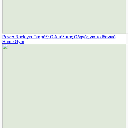
Power Rack για Γκαράζ: Ο Απόλυτος Οδηγός για το Ιδανικό
Home Gym