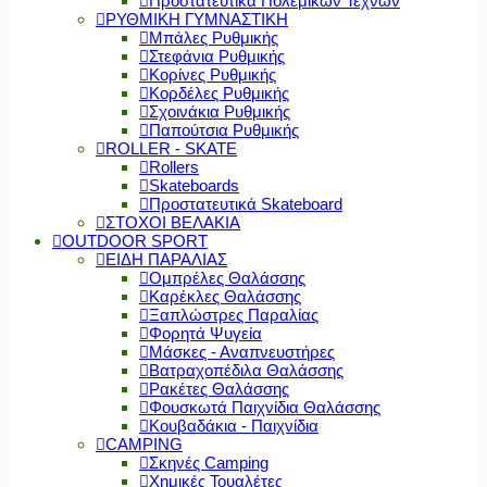
Προστατευτικά Πολεμικών Τεχνών
ΡΥΘΜΙΚΗ ΓΥΜΝΑΣΤΙΚΗ
Μπάλες Ρυθμικής
Στεφάνια Ρυθμικής
Κορίνες Ρυθμικής
Κορδέλες Ρυθμικής
Σχοινάκια Ρυθμικής
Παπούτσια Ρυθμικής
ROLLER - SKATE
Rollers
Skateboards
Προστατευτικά Skateboard
ΣΤΟΧΟΙ ΒΕΛΑΚΙΑ
OUTDOOR SPORT
ΕΙΔΗ ΠΑΡΑΛΙΑΣ
Ομπρέλες Θαλάσσης
Καρέκλες Θαλάσσης
Ξαπλώστρες Παραλίας
Φορητά Ψυγεία
Μάσκες - Αναπνευστήρες
Βατραχοπέδιλα Θαλάσσης
Ρακέτες Θαλάσσης
Φουσκωτά Παιχνίδια Θαλάσσης
Κουβαδάκια - Παιχνίδια
CAMPING
Σκηνές Camping
Χημικές Τουαλέτες