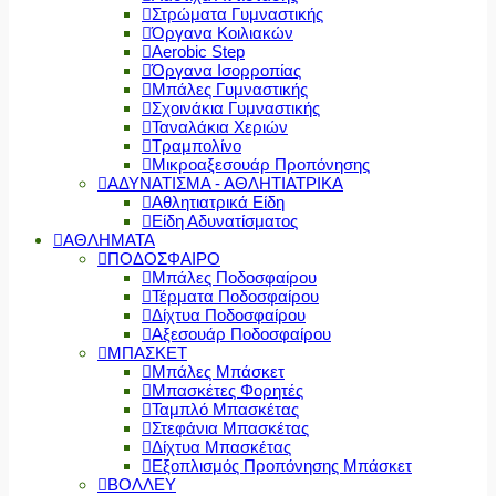
Στρώματα Γυμναστικής
Όργανα Κοιλιακών
Aerobic Step
Όργανα Ισορροπίας
Μπάλες Γυμναστικής
Σχοινάκια Γυμναστικής
Ταναλάκια Χεριών
Τραμπολίνο
Μικροαξεσουάρ Προπόνησης
ΑΔΥΝΑΤΙΣΜΑ - ΑΘΛΗΤΙΑΤΡΙΚΑ
Αθλητιατρικά Είδη
Είδη Αδυνατίσματος
ΑΘΛΗΜΑΤΑ
ΠΟΔΟΣΦΑΙΡΟ
Μπάλες Ποδοσφαίρου
Τέρματα Ποδοσφαίρου
Δίχτυα Ποδοσφαίρου
Αξεσουάρ Ποδοσφαίρου
ΜΠΑΣΚΕΤ
Μπάλες Μπάσκετ
Μπασκέτες Φορητές
Ταμπλό Μπασκέτας
Στεφάνια Μπασκέτας
Δίχτυα Μπασκέτας
Εξοπλισμός Προπόνησης Μπάσκετ
ΒΟΛΛΕΥ