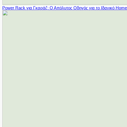
Power Rack για Γκαράζ: Ο Απόλυτος Οδηγός για το Ιδανικό Hom