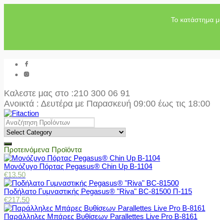
Το κατάστημα μ
Καλεστε μας στο
:210 300 06 91
Ανοικτά : Δευτέρα με Παρασκευή 09:00 έως τις 18:00
Προτεινόμενα Προϊόντα
Μονόζυγο Πόρτας Pegasus® Chin Up Β-1104
€
13.50
Ποδήλατο Γυμναστικής Pegasus® "Riva" BC-81500 Π-115
€
217.50
Παράλληλες Μπάρες Βυθίσεων Parallettes Live Pro Β-8161