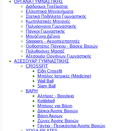
ΟΡΓΑΝΑ ΓΥΜΝΑΣΤΙΚΗΣ
Διάδρομοι Τρεξίματος
Ελλειπτικά Μηχανήματα
Στατικά Ποδήλατα Γυμναστικής
Κωπηλατικές Μηχανές
Πολυόργανα Γυμναστικής
Πάγκοι Γυμναστικής
Μονόζυγα Δίζυγα
Steppers - Αεροπερπατητές
Ορθοστάτες Πάγκου - Βάσεις Βαρών
Πολυθρόνες Μασάζ
Αξεσουάρ Οργάνων Γυμναστικής
ΑΞΕΣΟΥΑΡ ΓΥΜΝΑΣΤΙΚΗΣ
CROSSFIT
Είδη Crossfit
Μπάλες Ιατρικές (Medicine)
Wall Ball
Slam Ball
ΒΑΡΗ
Αλτήρες - Βαράκια
Kettlebell
Μπάρες για Βάρη
Δίσκοι Άρσης Βαρών
Βάρη Άκρων
Ζώνες Άρσης Βαρών
Γάντια - Περικάρπια Άρσης Βαρών
YOGA-PILATES