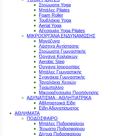
Στρώματα Yoga
Μπάλες Pilates
Foam Roller
Τουβλάκια Yoga
Aerial Yoga
Αξεσουάρ Yoga Pilates
ΜΙΚΡΟΟΡΓΑΝΑ ΕΝΔΥΝΑΜΩΣΗΣ
Μονόζυγα
Λάστιχα Αντίστασης
Στρώματα Γυμναστικής
Όργανα Κοιλιακών
Aerobic Step
Όργανα Ισορροπίας
Μπάλες Γυμναστικής
Σχοινάκια Γυμναστικής
Ταναλάκια Χεριών
Τραμπολίνο
Μικροαξεσουάρ Προπόνησης
ΑΔΥΝΑΤΙΣΜΑ - ΑΘΛΗΤΙΑΤΡΙΚΑ
Αθλητιατρικά Είδη
Είδη Αδυνατίσματος
ΑΘΛΗΜΑΤΑ
ΠΟΔΟΣΦΑΙΡΟ
Μπάλες Ποδοσφαίρου
Τέρματα Ποδοσφαίρου
Δίχτυα Ποδοσφαίρου