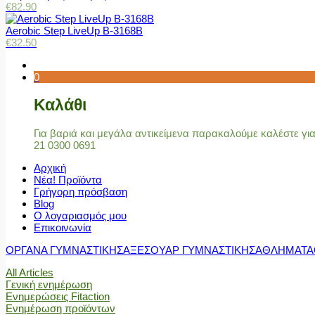
€
82.90
Aerobic Step LiveUp B-3168B
€
32.50
0
Καλάθι
Για βαριά και μεγάλα αντικείμενα παρακαλούμε καλέστε γ
21 0300 0691
Αρχική
Νέα! Προϊόντα
Γρήγορη πρόσβαση
Blog
Ο λογαριασμός μου
Επικοινωνία
ΟΡΓΑΝΑ ΓΥΜΝΑΣΤΙΚΗΣ
ΑΞΕΣΟΥΑΡ ΓΥΜΝΑΣΤΙΚΗΣ
ΑΘΛΗΜΑΤΑ
All Articles
Γενική ενημέρωση
Ενημερώσεις Fitaction
Ενημέρωση προϊόντων