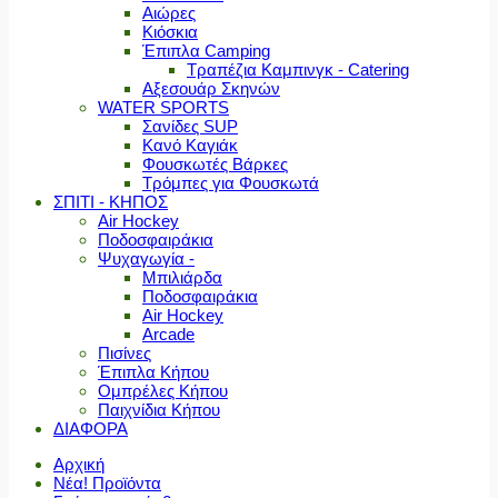
Αιώρες
Κιόσκια
Έπιπλα Camping
Τραπέζια Καμπινγκ - Catering
Αξεσουάρ Σκηνών
WATER SPORTS
Σανίδες SUP
Κανό Καγιάκ
Φουσκωτές Βάρκες
Τρόμπες για Φουσκωτά
ΣΠΙΤΙ - ΚΗΠΟΣ
Air Hockey
Ποδοσφαιράκια
Ψυχαγωγία -
Μπιλιάρδα
Ποδοσφαιράκια
Air Hockey
Arcade
Πισίνες
Έπιπλα Κήπου
Ομπρέλες Κήπου
Παιχνίδια Κήπου
ΔΙΑΦΟΡΑ
Αρχική
Νέα! Προϊόντα