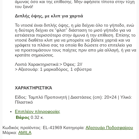
άμυνας όσο και της επίθεσης. Μην αφήσετε τίποτα στην τύχη
του ξανά!
Διπλής όψης, με κλιπ για χαρτιά
Το ντοσιέ έιναι διπλής όψης, η μία δείχνει όλο το γήπεδο, ενώ
η δεύτερη δείχνει σε “φλατ” διάσταση το μισό γήπεδο για να
εστιάσεται περισσότερο στην άμυνα ή την επίθεση. Επίσης το
ντοσιέ διαθέτει κλιπ για να μπορείτε να βάλετε χαρτιά και να
γράφετε τα πλάνα σας τα οποία θα δώσετε στο επιτελείο για
να προετοιμάσουν τους παίχτες πριν απο μία αλλαγή, ή για να
κρατάτε σημειώσεις.
Λοιπά Χαρακτηριστικά:> Όψεις: 2//
> Αξεσουάρ: 1 μαρκαδόρος, 1 σβύστρα
ΧΑΡΑΚΤΗΡΙΣΤΙΚΆ
Είδος: Ταμπλό Προπονητή | Διαστάσεις (cm): 20×24 | Υλικό:
Πλαστικό
Επιπλέον πληροφορίες
Βάρος
0.32 κ.
Κωδικός προϊόντος:
EL-41969
Κατηγορία:
Αξεσουάρ Ποδοσφαίρου
Μάρκα:
AMILA