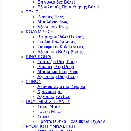
Επιγονατίδες Βόλεϊ
Εξοπλισμός Προπόνησης Βόλεϊ
ΤΕΝΙΣ
Ρακέτες Τενις
Μπαλάκια Τένις
Αξεσουάρ Τένις
ΚΟΛΥΜΒΗΣΗ
Βατραχοπέδιλα Πισίνας
Γυαλιά Κολύμβησης
Σκουφάκια Κολύμβησης
Αξεσουάρ Κολύμβησης
PING PONG
Τραπέζια Ping Pong
Ρακέτες Ping Pong
Μπαλάκια Ping Pong
Αξεσουάρ Ping Pong
ΣΤΙΒΟΣ
Ακόντια-Σφαίρες-Σφύρες
Χρονόμετρα
Αξεσουάρ Στίβου
ΠΟΛΕΜΙΚΕΣ ΤΕΧΝΕΣ
Σάκοι Μποξ
Γάντια Μποξ
Στόχοι
Προστατευτικά Πολεμικών Τεχνών
ΡΥΘΜΙΚΗ ΓΥΜΝΑΣΤΙΚΗ