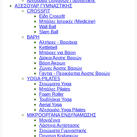
Αξεσουάρ Οργάνων Γυμναστικής
ΑΞΕΣΟΥΑΡ ΓΥΜΝΑΣΤΙΚΗΣ
CROSSFIT
Είδη Crossfit
Μπάλες Ιατρικές (Medicine)
Wall Ball
Slam Ball
ΒΑΡΗ
Αλτήρες - Βαράκια
Kettlebell
Μπάρες για Βάρη
Δίσκοι Άρσης Βαρών
Βάρη Άκρων
Ζώνες Άρσης Βαρών
Γάντια - Περικάρπια Άρσης Βαρών
YOGA-PILATES
Στρώματα Yoga
Μπάλες Pilates
Foam Roller
Τουβλάκια Yoga
Aerial Yoga
Αξεσουάρ Yoga Pilates
ΜΙΚΡΟΟΡΓΑΝΑ ΕΝΔΥΝΑΜΩΣΗΣ
Μονόζυγα
Λάστιχα Αντίστασης
Στρώματα Γυμναστικής
Όργανα Κοιλιακών