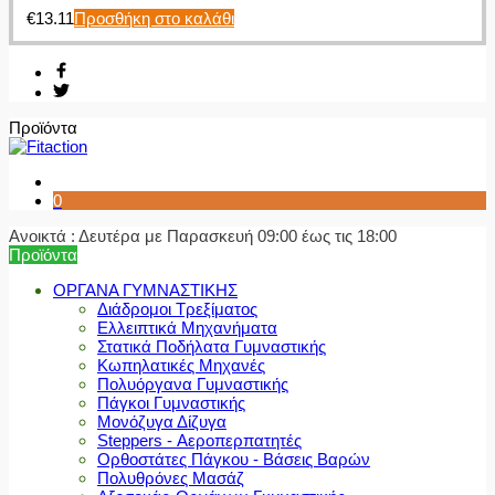
€
13.11
Προσθήκη στο καλάθι
Προϊόντα
0
Ανοικτά : Δευτέρα με Παρασκευή 09:00 έως τις 18:00
Προϊόντα
ΟΡΓΑΝΑ ΓΥΜΝΑΣΤΙΚΗΣ
Διάδρομοι Τρεξίματος
Ελλειπτικά Μηχανήματα
Στατικά Ποδήλατα Γυμναστικής
Κωπηλατικές Μηχανές
Πολυόργανα Γυμναστικής
Πάγκοι Γυμναστικής
Μονόζυγα Δίζυγα
Steppers - Αεροπερπατητές
Ορθοστάτες Πάγκου - Βάσεις Βαρών
Πολυθρόνες Μασάζ