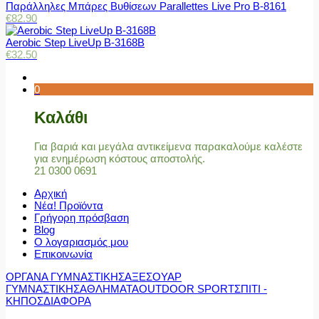
Παράλληλες Μπάρες Βυθίσεων Parallettes Live Pro Β-8161
€
82.90
Aerobic Step LiveUp B-3168B
€
32.50
0
Καλάθι
Για βαριά και μεγάλα αντικείμενα παρακαλούμε καλέστε
για ενημέρωση κόστους αποστολής.
21 0300 0691
Αρχική
Νέα! Προϊόντα
Γρήγορη πρόσβαση
Blog
Ο λογαριασμός μου
Επικοινωνία
ΟΡΓΑΝΑ ΓΥΜΝΑΣΤΙΚΗΣ
ΑΞΕΣΟΥΑΡ
ΓΥΜΝΑΣΤΙΚΗΣ
ΑΘΛΗΜΑΤΑ
OUTDOOR SPORT
ΣΠΙΤΙ -
ΚΗΠΟΣ
ΔΙΑΦΟΡΑ