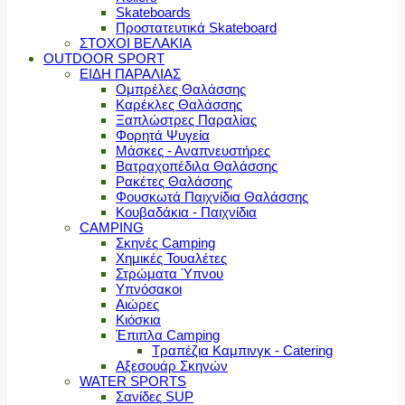
Skateboards
Προστατευτικά Skateboard
ΣΤΟΧΟΙ ΒΕΛΑΚΙΑ
OUTDOOR SPORT
ΕΙΔΗ ΠΑΡΑΛΙΑΣ
Ομπρέλες Θαλάσσης
Καρέκλες Θαλάσσης
Ξαπλώστρες Παραλίας
Φορητά Ψυγεία
Μάσκες - Αναπνευστήρες
Βατραχοπέδιλα Θαλάσσης
Ρακέτες Θαλάσσης
Φουσκωτά Παιχνίδια Θαλάσσης
Κουβαδάκια - Παιχνίδια
CAMPING
Σκηνές Camping
Χημικές Τουαλέτες
Στρώματα Ύπνου
Υπνόσακοι
Αιώρες
Κιόσκια
Έπιπλα Camping
Τραπέζια Καμπινγκ - Catering
Αξεσουάρ Σκηνών
WATER SPORTS
Σανίδες SUP