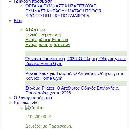
Γρήγορη πρόσβαση
ΟΡΓΑΝΑ ΓΥΜΝΑΣΤΙΚΗΣ
ΑΞΕΣΟΥΑΡ
ΓΥΜΝΑΣΤΙΚΗΣ
ΑΘΛΗΜΑΤΑ
OUTDOOR
SPORT
ΣΠΙΤΙ - ΚΗΠΟΣ
ΔΙΑΦΟΡΑ
Blog
All Articles
Γενική ενημέρωση
Ενημερώσεις Fitaction
Ενημέρωση προϊόντων
Όργανα Γυμναστικής 2026: Ο Πλήρης Οδηγός για το
Ιδανικό Home Gym
Power Rack για Γκαράζ: Ο Απόλυτος Οδηγός για το
Ιδανικό Home Gym
Στρώμα Pilates: Ο Απόλυτος Οδηγός Επιλογής &
Προστασίας για το 2026
Ο λογαριασμός μου
Επικοινωνία
210 300 06 91
Δευτέρα με Παρασκευή,