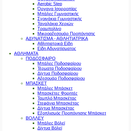
Aerobic Step
Όργανα Ισορροπίας
Μπάλες Γυμναστικής
Σχοινάκια Γυμναστικής
Ταναλάκια Χεριών
Τραμπολίνο
Μικροαξεσουάρ Προπόνησης
ΑΔΥΝΑΤΙΣΜΑ - ΑΘΛΗΤΙΑΤΡΙΚΑ
Αθλητιατρικά Είδη
Είδη Αδυνατίσματος
ΑΘΛΗΜΑΤΑ
ΠΟΔΟΣΦΑΙΡΟ
Μπάλες Ποδοσφαίρου
Τέρματα Ποδοσφαίρου
Δίχτυα Ποδοσφαίρου
Αξεσουάρ Ποδοσφαίρου
ΜΠΑΣΚΕΤ
Μπάλες Μπάσκετ
Μπασκέτες Φορητές
Ταμπλό Μπασκέτας
Στεφάνια Μπασκέτας
Δίχτυα Μπασκέτας
Εξοπλισμός Προπόνησης Μπάσκετ
ΒΟΛΛΕΥ
Μπάλες Βόλεϊ
Δίχτυα Βόλεϊ