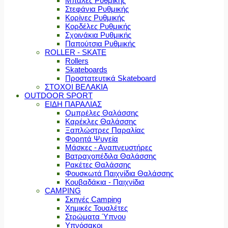
Μπάλες Ρυθμικής
Στεφάνια Ρυθμικής
Κορίνες Ρυθμικής
Κορδέλες Ρυθμικής
Σχοινάκια Ρυθμικής
Παπούτσια Ρυθμικής
ROLLER - SKATE
Rollers
Skateboards
Προστατευτικά Skateboard
ΣΤΟΧΟΙ ΒΕΛΑΚΙΑ
OUTDOOR SPORT
ΕΙΔΗ ΠΑΡΑΛΙΑΣ
Ομπρέλες Θαλάσσης
Καρέκλες Θαλάσσης
Ξαπλώστρες Παραλίας
Φορητά Ψυγεία
Μάσκες - Αναπνευστήρες
Βατραχοπέδιλα Θαλάσσης
Ρακέτες Θαλάσσης
Φουσκωτά Παιχνίδια Θαλάσσης
Κουβαδάκια - Παιχνίδια
CAMPING
Σκηνές Camping
Χημικές Τουαλέτες
Στρώματα Ύπνου
Υπνόσακοι