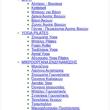
Αλτήρες - Βαράκια
Kettlebell
Μπάρες για Βάρη
Δίσκοι Άρσης Βαρών
Βάρη Άκρων
Ζώνες Άρσης Βαρών
Γάντια - Περικάρπια Άρσης Βαρών
YOGA-PILATES
Στρώματα Yoga
Μπάλες Pilates
Foam Roller
Τουβλάκια Yoga
Aerial Yoga
Αξεσουάρ Yoga Pilates
ΜΙΚΡΟΟΡΓΑΝΑ ΕΝΔΥΝΑΜΩΣΗΣ
Μονόζυγα
Λάστιχα Αντίστασης
Στρώματα Γυμναστικής
Όργανα Κοιλιακών
Aerobic Step
Όργανα Ισορροπίας
Μπάλες Γυμναστικής
Σχοινάκια Γυμναστικής
Ταναλάκια Χεριών
Τραμπολίνο
Μικροαξεσουάρ Προπόνησης