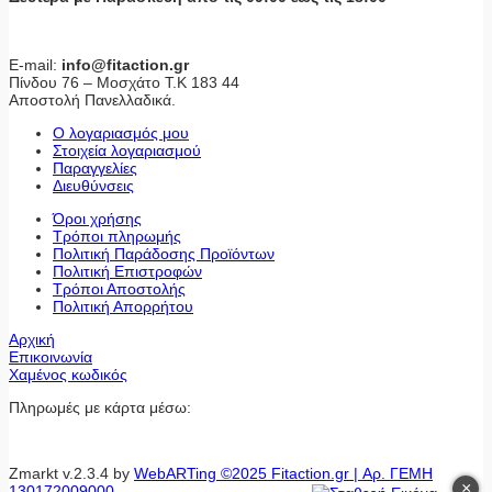
E-mail:
info@fitaction.gr
Πίνδου 76 – Μοσχάτο Τ.Κ 183 44
Αποστολή Πανελλαδικά.
Ο λογαριασμός μου
Στοιχεία λογαριασμού
Παραγγελίες
Διευθύνσεις
Όροι χρήσης
Τρόποι πληρωμής
Πολιτική Παράδοσης Προϊόντων
Πολιτική Επιστροφών
Τρόποι Αποστολής
Πολιτική Απορρήτου
Αρχική
Επικοινωνία
Χαμένος κωδικός
Πληρωμές με κάρτα μέσω:
Zmarkt v.2.3.4 by
WebARTing ©2025 Fitaction.gr | Αρ. ΓΕΜΗ
×
130172009000
.