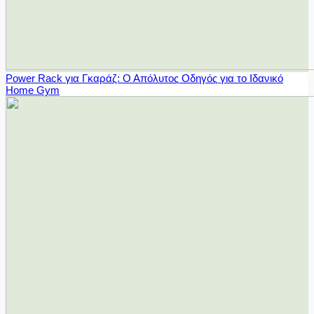
Power Rack για Γκαράζ: Ο Απόλυτος Οδηγός για το Ιδανικό
Home Gym