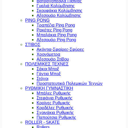
Βατραχοπέδιλα Πισίνας
Γυαλιά Κολύμβησης
Σκουφάκια Κολύμβησης
Αξεσουάρ Κολύμβησης
PING PONG
Τραπέζια Ping Pong
Ρακέτες Ping Pong
Μπαλάκια Ping Pong
Αξεσουάρ Ping Pong
ΣΤΙΒΟΣ
Ακόντια-Σφαίρες-Σφύρες
Χρονόμετρα
Αξεσουάρ Στίβου
ΠΟΛΕΜΙΚΕΣ ΤΕΧΝΕΣ
Σάκοι Μποξ
Γάντια Μποξ
Στόχοι
Προστατευτικά Πολεμικών Τεχνών
ΡΥΘΜΙΚΗ ΓΥΜΝΑΣΤΙΚΗ
Μπάλες Ρυθμικής
Στεφάνια Ρυθμικής
Κορίνες Ρυθμικής
Κορδέλες Ρυθμικής
Σχοινάκια Ρυθμικής
Παπούτσια Ρυθμικής
ROLLER - SKATE
Rollers