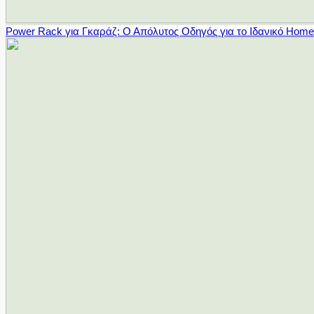
Power Rack για Γκαράζ: Ο Απόλυτος Οδηγός για το Ιδανικό Hom