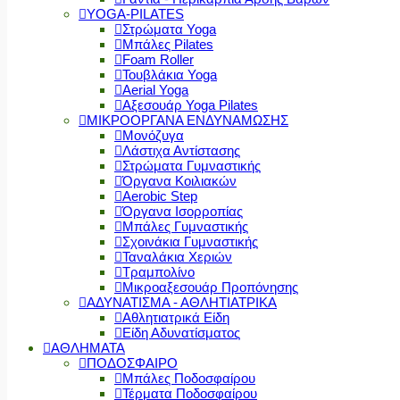
YOGA-PILATES
Στρώματα Yoga
Μπάλες Pilates
Foam Roller
Τουβλάκια Yoga
Aerial Yoga
Αξεσουάρ Yoga Pilates
ΜΙΚΡΟΟΡΓΑΝΑ ΕΝΔΥΝΑΜΩΣΗΣ
Μονόζυγα
Λάστιχα Αντίστασης
Στρώματα Γυμναστικής
Όργανα Κοιλιακών
Aerobic Step
Όργανα Ισορροπίας
Μπάλες Γυμναστικής
Σχοινάκια Γυμναστικής
Ταναλάκια Χεριών
Τραμπολίνο
Μικροαξεσουάρ Προπόνησης
ΑΔΥΝΑΤΙΣΜΑ - ΑΘΛΗΤΙΑΤΡΙΚΑ
Αθλητιατρικά Είδη
Είδη Αδυνατίσματος
ΑΘΛΗΜΑΤΑ
ΠΟΔΟΣΦΑΙΡΟ
Μπάλες Ποδοσφαίρου
Τέρματα Ποδοσφαίρου