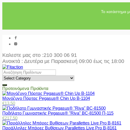
Το κατάστημα μ
Καλεστε μας στο
:210 300 06 91
Ανοικτά : Δευτέρα με Παρασκευή 09:00 έως τις 18:00
Προτεινόμενα Προϊόντα
Μονόζυγο Πόρτας Pegasus® Chin Up Β-1104
€
13.50
Ποδήλατο Γυμναστικής Pegasus® "Riva" BC-81500 Π-115
€
217.50
Παράλληλες Μπάρες Βυθίσεων Parallettes Live Pro Β-8161