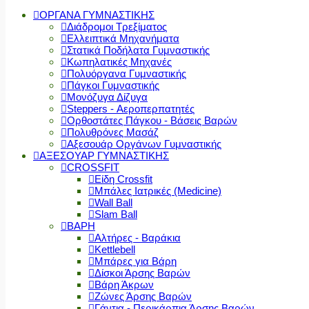
ΟΡΓΑΝΑ ΓΥΜΝΑΣΤΙΚΗΣ
Διάδρομοι Τρεξίματος
Ελλειπτικά Μηχανήματα
Στατικά Ποδήλατα Γυμναστικής
Κωπηλατικές Μηχανές
Πολυόργανα Γυμναστικής
Πάγκοι Γυμναστικής
Μονόζυγα Δίζυγα
Steppers - Αεροπερπατητές
Ορθοστάτες Πάγκου - Βάσεις Βαρών
Πολυθρόνες Μασάζ
Αξεσουάρ Οργάνων Γυμναστικής
ΑΞΕΣΟΥΑΡ ΓΥΜΝΑΣΤΙΚΗΣ
CROSSFIT
Είδη Crossfit
Μπάλες Ιατρικές (Medicine)
Wall Ball
Slam Ball
ΒΑΡΗ
Αλτήρες - Βαράκια
Kettlebell
Μπάρες για Βάρη
Δίσκοι Άρσης Βαρών
Βάρη Άκρων
Ζώνες Άρσης Βαρών
Γάντια - Περικάρπια Άρσης Βαρών