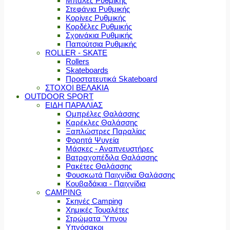
Μπάλες Ρυθμικής
Στεφάνια Ρυθμικής
Κορίνες Ρυθμικής
Κορδέλες Ρυθμικής
Σχοινάκια Ρυθμικής
Παπούτσια Ρυθμικής
ROLLER - SKATE
Rollers
Skateboards
Προστατευτικά Skateboard
ΣΤΟΧΟΙ ΒΕΛΑΚΙΑ
OUTDOOR SPORT
ΕΙΔΗ ΠΑΡΑΛΙΑΣ
Ομπρέλες Θαλάσσης
Καρέκλες Θαλάσσης
Ξαπλώστρες Παραλίας
Φορητά Ψυγεία
Μάσκες - Αναπνευστήρες
Βατραχοπέδιλα Θαλάσσης
Ρακέτες Θαλάσσης
Φουσκωτά Παιχνίδια Θαλάσσης
Κουβαδάκια - Παιχνίδια
CAMPING
Σκηνές Camping
Χημικές Τουαλέτες
Στρώματα Ύπνου
Υπνόσακοι