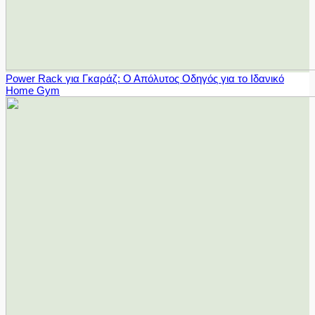
Power Rack για Γκαράζ: Ο Απόλυτος Οδηγός για το Ιδανικό
Home Gym