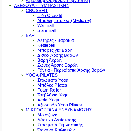
Αξεσουάρ Οργάνων Γυμναστικής
ΑΞΕΣΟΥΑΡ ΓΥΜΝΑΣΤΙΚΗΣ
CROSSFIT
Είδη Crossfit
Μπάλες Ιατρικές (Medicine)
Wall Ball
Slam Ball
ΒΑΡΗ
Αλτήρες - Βαράκια
Kettlebell
Μπάρες για Βάρη
Δίσκοι Άρσης Βαρών
Βάρη Άκρων
Ζώνες Άρσης Βαρών
Γάντια - Περικάρπια Άρσης Βαρών
YOGA-PILATES
Στρώματα Yoga
Μπάλες Pilates
Foam Roller
Τουβλάκια Yoga
Aerial Yoga
Αξεσουάρ Yoga Pilates
ΜΙΚΡΟΟΡΓΑΝΑ ΕΝΔΥΝΑΜΩΣΗΣ
Μονόζυγα
Λάστιχα Αντίστασης
Στρώματα Γυμναστικής
Όργανα Κοιλιακών