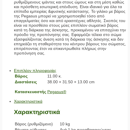
ρυθμιζόμενους ιμάντες και στους ώμους και στη μέση καθώς
και πρόσθετη εσωτερική επένδυση. Είναι ιδανικό για όλα τα
επίπεδα εμπειρίας &φυσικής κατάστασης. Το γιλέκο με βάρος
της Pegasus μπορεί να χρησιμοποιηθεί τόσο από
επαγγελματίες όσο και από ερασιτέχνες αθλητές. Σκοπός του
είναι να προσθέσει στους μύες επιπλέον σωματικό βάρος
κατά τη διάρκεια της άσκησης, προκειμένου να επιταχύνει την
πρόοδο της προπόνησης σας. Εφαρμόζει τέλεια στο σώμα
εξασφαλίζοντας άνεση κατά τη διάρκεια της άσκησης και δεν
επηρεάζει τη σταθερότητα του κέντρου βάρους του σώματος,
επιτρέποντας έτσι να επικεντρωθείτε πλήρως στην
προπόνηση σας.
Επιπλέον πληροφορίες
Βάρος
11.00 κ.
Διαστάσεις
38.00 × 31.50 × 13.00 cm
Κατασκευαστής
Pegasus®
Χαρακτηριστικά
Χαρακτηριστικά
Βάρος (ρυθμιζόμενο)
10 kg
Βήματα ρύθμισης
Ανά 1 kg προσθαφαιρώντας