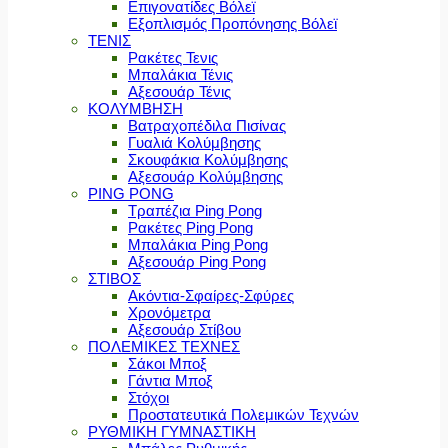
Επιγονατίδες Βόλεϊ
Εξοπλισμός Προπόνησης Βόλεϊ
ΤΕΝΙΣ
Ρακέτες Τενις
Μπαλάκια Τένις
Αξεσουάρ Τένις
ΚΟΛΥΜΒΗΣΗ
Βατραχοπέδιλα Πισίνας
Γυαλιά Κολύμβησης
Σκουφάκια Κολύμβησης
Αξεσουάρ Κολύμβησης
PING PONG
Τραπέζια Ping Pong
Ρακέτες Ping Pong
Μπαλάκια Ping Pong
Αξεσουάρ Ping Pong
ΣΤΙΒΟΣ
Ακόντια-Σφαίρες-Σφύρες
Χρονόμετρα
Αξεσουάρ Στίβου
ΠΟΛΕΜΙΚΕΣ ΤΕΧΝΕΣ
Σάκοι Μποξ
Γάντια Μποξ
Στόχοι
Προστατευτικά Πολεμικών Τεχνών
ΡΥΘΜΙΚΗ ΓΥΜΝΑΣΤΙΚΗ