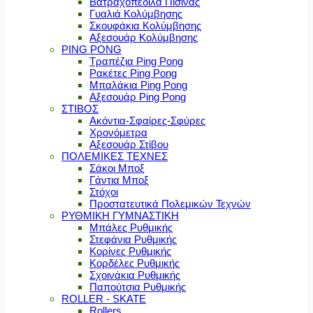
Βατραχοπέδιλα Πισίνας
Γυαλιά Κολύμβησης
Σκουφάκια Κολύμβησης
Αξεσουάρ Κολύμβησης
PING PONG
Τραπέζια Ping Pong
Ρακέτες Ping Pong
Μπαλάκια Ping Pong
Αξεσουάρ Ping Pong
ΣΤΙΒΟΣ
Ακόντια-Σφαίρες-Σφύρες
Χρονόμετρα
Αξεσουάρ Στίβου
ΠΟΛΕΜΙΚΕΣ ΤΕΧΝΕΣ
Σάκοι Μποξ
Γάντια Μποξ
Στόχοι
Προστατευτικά Πολεμικών Τεχνών
ΡΥΘΜΙΚΗ ΓΥΜΝΑΣΤΙΚΗ
Μπάλες Ρυθμικής
Στεφάνια Ρυθμικής
Κορίνες Ρυθμικής
Κορδέλες Ρυθμικής
Σχοινάκια Ρυθμικής
Παπούτσια Ρυθμικής
ROLLER - SKATE
Rollers