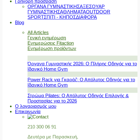
Γρήγορη πρόσβαση
ΟΡΓΑΝΑ ΓΥΜΝΑΣΤΙΚΗΣ
ΑΞΕΣΟΥΑΡ
ΓΥΜΝΑΣΤΙΚΗΣ
ΑΘΛΗΜΑΤΑ
OUTDOOR
SPORT
ΣΠΙΤΙ - ΚΗΠΟΣ
ΔΙΑΦΟΡΑ
Blog
All Articles
Γενική ενημέρωση
Ενημερώσεις Fitaction
Ενημέρωση προϊόντων
Όργανα Γυμναστικής 2026: Ο Πλήρης Οδηγός για το
Ιδανικό Home Gym
Power Rack για Γκαράζ: Ο Απόλυτος Οδηγός για το
Ιδανικό Home Gym
Στρώμα Pilates: Ο Απόλυτος Οδηγός Επιλογής &
Προστασίας για το 2026
Ο λογαριασμός μου
Επικοινωνία
210 300 06 91
Δευτέρα με Παρασκευή,