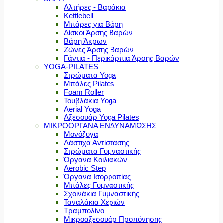
Αλτήρες - Βαράκια
Kettlebell
Μπάρες για Βάρη
Δίσκοι Άρσης Βαρών
Βάρη Άκρων
Ζώνες Άρσης Βαρών
Γάντια - Περικάρπια Άρσης Βαρών
YOGA-PILATES
Στρώματα Yoga
Μπάλες Pilates
Foam Roller
Τουβλάκια Yoga
Aerial Yoga
Αξεσουάρ Yoga Pilates
ΜΙΚΡΟΟΡΓΑΝΑ ΕΝΔΥΝΑΜΩΣΗΣ
Μονόζυγα
Λάστιχα Αντίστασης
Στρώματα Γυμναστικής
Όργανα Κοιλιακών
Aerobic Step
Όργανα Ισορροπίας
Μπάλες Γυμναστικής
Σχοινάκια Γυμναστικής
Ταναλάκια Χεριών
Τραμπολίνο
Μικροαξεσουάρ Προπόνησης