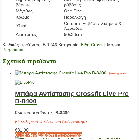
βάρους
ράβδους
Μέγεθος
One Size
Χρώμα
Παραλλαγή
Cordura, Ράβδους Σιδήρου &
Υλικό
Αφρώδες
Διαστάσεις
50x33cm
Κωδικός προϊόντος:
B-1746
Κατηγορία:
Είδη Crossfit
Μάρκα:
Pegasus®
Σχετικά προϊόντα
Εξαντλημένο
Μπάρα Αντίστασης Crossfit Live Pro
Β-8400
Κωδικός προϊόντος:
Β-8400
Εξαντλημένο, καλέστε για διαθεσιμότητα
€
31.90
Quick View
Διαβάστε περισσότερα