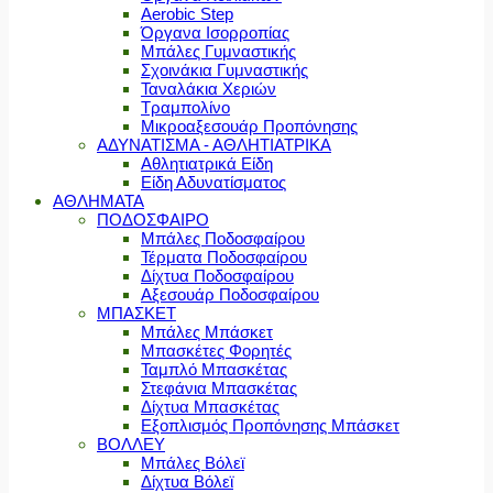
Aerobic Step
Όργανα Ισορροπίας
Μπάλες Γυμναστικής
Σχοινάκια Γυμναστικής
Ταναλάκια Χεριών
Τραμπολίνο
Μικροαξεσουάρ Προπόνησης
ΑΔΥΝΑΤΙΣΜΑ - ΑΘΛΗΤΙΑΤΡΙΚΑ
Αθλητιατρικά Είδη
Είδη Αδυνατίσματος
ΑΘΛΗΜΑΤΑ
ΠΟΔΟΣΦΑΙΡΟ
Μπάλες Ποδοσφαίρου
Τέρματα Ποδοσφαίρου
Δίχτυα Ποδοσφαίρου
Αξεσουάρ Ποδοσφαίρου
ΜΠΑΣΚΕΤ
Μπάλες Μπάσκετ
Μπασκέτες Φορητές
Ταμπλό Μπασκέτας
Στεφάνια Μπασκέτας
Δίχτυα Μπασκέτας
Εξοπλισμός Προπόνησης Μπάσκετ
ΒΟΛΛΕΥ
Μπάλες Βόλεϊ
Δίχτυα Βόλεϊ