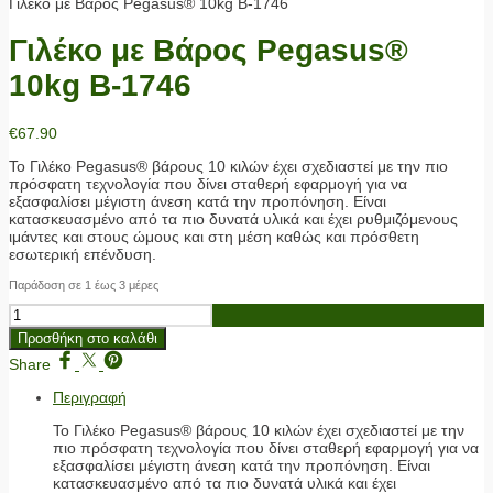
Γιλέκο με Βάρος Pegasus® 10kg B-1746
Γιλέκο με Βάρος Pegasus®
10kg B-1746
€
67.90
Το Γιλέκο Pegasus® βάρους 10 κιλών έχει σχεδιαστεί με την πιο
πρόσφατη τεχνολογία που δίνει σταθερή εφαρμογή για να
εξασφαλίσει μέγιστη άνεση κατά την προπόνηση. Είναι
κατασκευασμένο από τα πιο δυνατά υλικά και έχει ρυθμιζόμενους
ιμάντες και στους ώμους και στη μέση καθώς και πρόσθετη
εσωτερική επένδυση.
Παράδοση σε 1 έως 3 μέρες
Γιλέκο
με
Προσθήκη στο καλάθι
Βάρος
Pegasus®
Share
10kg
Περιγραφή
B-
1746
Το Γιλέκο Pegasus® βάρους 10 κιλών έχει σχεδιαστεί με την
ποσότητα
πιο πρόσφατη τεχνολογία που δίνει σταθερή εφαρμογή για να
εξασφαλίσει μέγιστη άνεση κατά την προπόνηση. Είναι
κατασκευασμένο από τα πιο δυνατά υλικά και έχει