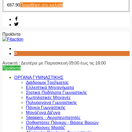
€
67.90
Προσθήκη στο καλάθι
Προϊόντα
0
Ανοικτά : Δευτέρα με Παρασκευή 09:00 έως τις 18:00
Προϊόντα
ΟΡΓΑΝΑ ΓΥΜΝΑΣΤΙΚΗΣ
Διάδρομοι Τρεξίματος
Ελλειπτικά Μηχανήματα
Στατικά Ποδήλατα Γυμναστικής
Κωπηλατικές Μηχανές
Πολυόργανα Γυμναστικής
Πάγκοι Γυμναστικής
Μονόζυγα Δίζυγα
Steppers - Αεροπερπατητές
Ορθοστάτες Πάγκου - Βάσεις Βαρών
Πολυθρόνες Μασάζ