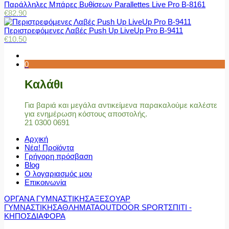
Παράλληλες Μπάρες Βυθίσεων Parallettes Live Pro Β-8161
€
82.90
Περιστρεφόμενες Λαβές Push Up LiveUp Pro Β-9411
€
10.50
0
Καλάθι
Για βαριά και μεγάλα αντικείμενα παρακαλούμε καλέστε
για ενημέρωση κόστους αποστολής.
21 0300 0691
Αρχική
Νέα! Προϊόντα
Γρήγορη πρόσβαση
Blog
Ο λογαριασμός μου
Επικοινωνία
ΟΡΓΑΝΑ ΓΥΜΝΑΣΤΙΚΗΣ
ΑΞΕΣΟΥΑΡ
ΓΥΜΝΑΣΤΙΚΗΣ
ΑΘΛΗΜΑΤΑ
OUTDOOR SPORT
ΣΠΙΤΙ -
ΚΗΠΟΣ
ΔΙΑΦΟΡΑ