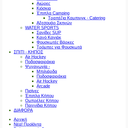
Αιώρες
Κιόσκια
Έπιπλα Camping
Τραπέζια Καμπινγκ - Catering
Αξεσουάρ Σκηνών
WATER SPORTS
Σανίδες SUP
Κανό Καγιάκ
Φουσκωτές Βάρκες
Τρόμπες για Φουσκωτά
ΣΠΙΤΙ - ΚΗΠΟΣ
Air Hockey
Ποδοσφαιράκια
Ψυχαγωγία -
Μπιλιάρδα
Ποδοσφαιράκια
Air Hockey
Arcade
Πισίνες
Έπιπλα Κήπου
Ομπρέλες Κήπου
Παιχνίδια Κήπου
ΔΙΑΦΟΡΑ
Αρχική
Νέα! Προϊόντα