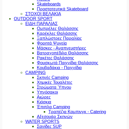
Skateboards
Προστατευτικά Skateboard
ΣΤΟΧΟΙ ΒΕΛΑΚΙΑ
OUTDOOR SPORT
ΕΙΔΗ ΠΑΡΑΛΙΑΣ
Ομπρέλες Θαλάσσης
Καρέκλες Θαλάσσης
Ξαπλώστρες Παραλίας
Φορητά Ψυγεία
Μάσκες - Αναπνευστήρες
Βατραχοπέδιλα Θαλάσσης
Ρακέτες Θαλάσσης
Φουσκωτά Παιχνίδια Θαλάσσης
Κουβαδάκια - Παιχνίδια
CAMPING
Σκηνές Camping
Χημικές Τουαλέτες
Στρώματα Ύπνου
Υπνόσακοι
Αιώρες
Κιόσκια
Έπιπλα Camping
Τραπέζια Καμπινγκ - Catering
Αξεσουάρ Σκηνών
WATER SPORTS
Σανίδες SUP