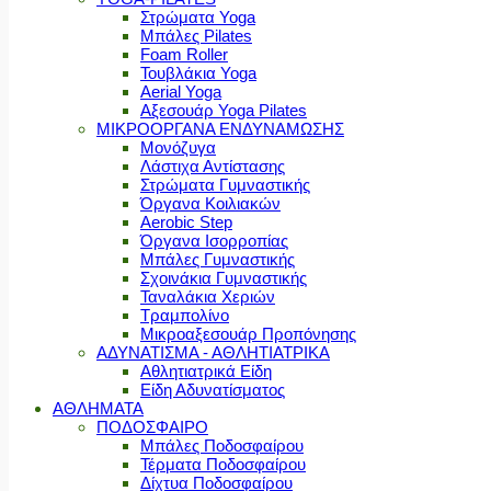
Στρώματα Yoga
Μπάλες Pilates
Foam Roller
Τουβλάκια Yoga
Aerial Yoga
Αξεσουάρ Yoga Pilates
ΜΙΚΡΟΟΡΓΑΝΑ ΕΝΔΥΝΑΜΩΣΗΣ
Μονόζυγα
Λάστιχα Αντίστασης
Στρώματα Γυμναστικής
Όργανα Κοιλιακών
Aerobic Step
Όργανα Ισορροπίας
Μπάλες Γυμναστικής
Σχοινάκια Γυμναστικής
Ταναλάκια Χεριών
Τραμπολίνο
Μικροαξεσουάρ Προπόνησης
ΑΔΥΝΑΤΙΣΜΑ - ΑΘΛΗΤΙΑΤΡΙΚΑ
Αθλητιατρικά Είδη
Είδη Αδυνατίσματος
ΑΘΛΗΜΑΤΑ
ΠΟΔΟΣΦΑΙΡΟ
Μπάλες Ποδοσφαίρου
Τέρματα Ποδοσφαίρου
Δίχτυα Ποδοσφαίρου