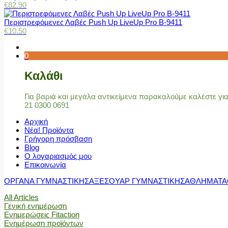
€
82.90
Περιστρεφόμενες Λαβές Push Up LiveUp Pro Β-9411
€
10.50
0
Καλάθι
Για βαριά και μεγάλα αντικείμενα παρακαλούμε καλέστε γ
21 0300 0691
Αρχική
Νέα! Προϊόντα
Γρήγορη πρόσβαση
Blog
Ο λογαριασμός μου
Επικοινωνία
ΟΡΓΑΝΑ ΓΥΜΝΑΣΤΙΚΗΣ
ΑΞΕΣΟΥΑΡ ΓΥΜΝΑΣΤΙΚΗΣ
ΑΘΛΗΜΑΤΑ
All Articles
Γενική ενημέρωση
Ενημερώσεις Fitaction
Ενημέρωση προϊόντων