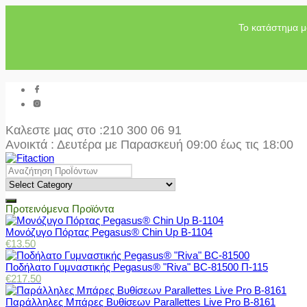
Το κατάστημα μ
Καλεστε μας στο
:210 300 06 91
Ανοικτά : Δευτέρα με Παρασκευή 09:00 έως τις 18:00
Προτεινόμενα Προϊόντα
Μονόζυγο Πόρτας Pegasus® Chin Up Β-1104
€
13.50
Ποδήλατο Γυμναστικής Pegasus® "Riva" BC-81500 Π-115
€
217.50
Παράλληλες Μπάρες Βυθίσεων Parallettes Live Pro Β-8161