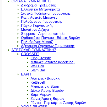
ΟΡΓΑΝΑ ΓΥΜΝΑΣΤΙΚΗΣ
Διάδρομοι Τρεξίματος
Ελλειπτικά Μηχανήματα
Στατικά Ποδήλατα Γυμναστικής
Κωπηλατικές Μηχανές
Πολυόργανα Γυμναστικής
Πάγκοι Γυμναστικής
Μονόζυγα Δίζυγα
Steppers - Αεροπερπατητές
Ορθοστάτες Πάγκου - Βάσεις Βαρών
Πολυθρόνες Μασάζ
Αξεσουάρ Οργάνων Γυμναστικής
ΑΞΕΣΟΥΑΡ ΓΥΜΝΑΣΤΙΚΗΣ
CROSSFIT
Είδη Crossfit
Μπάλες Ιατρικές (Medicine)
Wall Ball
Slam Ball
ΒΑΡΗ
Αλτήρες - Βαράκια
Kettlebell
Μπάρες για Βάρη
Δίσκοι Άρσης Βαρών
Βάρη Άκρων
Ζώνες Άρσης Βαρών
Γάντια - Περικάρπια Άρσης Βαρών
YOGA-PILATES