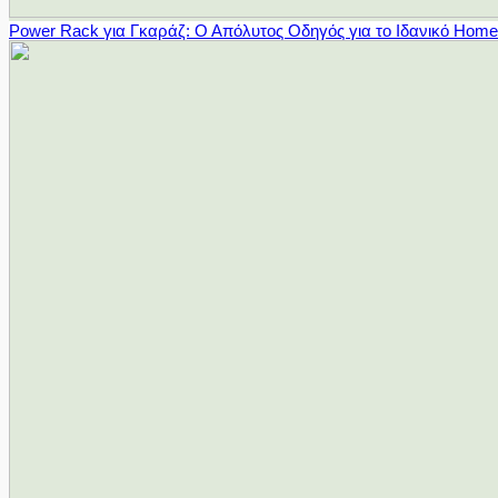
Power Rack για Γκαράζ: Ο Απόλυτος Οδηγός για το Ιδανικό Hom